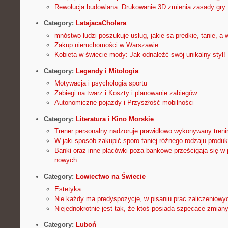
Rewolucja budowlana: Drukowanie 3D zmienia zasady gry
Category:
LatajacaCholera
mnóstwo ludzi poszukuje usług, jakie są prędkie, tanie, a 
Zakup nieruchomości w Warszawie
Kobieta w świecie mody: Jak odnaleźć swój unikalny styl!
Category:
Legendy i Mitologia
Motywacja i psychologia sportu
Zabiegi na twarz i Koszty i planowanie zabiegów
Autonomiczne pojazdy i Przyszłość mobilności
Category:
Literatura i Kino Morskie
Trener personalny nadzoruje prawidłowo wykonywany treni
W jaki sposób zakupić sporo taniej różnego rodzaju produk
Banki oraz inne placówki poza bankowe prześcigają się w
nowych
Category:
Łowiectwo na Świecie
Estetyka
Nie każdy ma predyspozycje, w pisaniu prac zaliczeniowy
Niejednokrotnie jest tak, że ktoś posiada szpecące zmian
Category:
Luboń