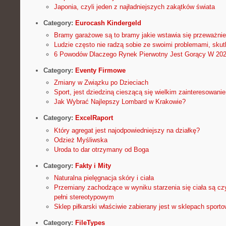
Japonia, czyli jeden z najładniejszych zakątków świata
Category:
Eurocash Kindergeld
Bramy garażowe są to bramy jakie wstawia się przeważni
Ludzie często nie radzą sobie ze swoimi problemami, sku
6 Powodów Dlaczego Rynek Pierwotny Jest Gorący W 20
Category:
Eventy Firmowe
Zmiany w Związku po Dzieciach
Sport, jest dziedziną cieszącą się wielkim zainteresowani
Jak Wybrać Najlepszy Lombard w Krakowie?
Category:
ExcelRaport
Który agregat jest najodpowiedniejszy na działkę?
Odzież Myśliwska
Uroda to dar otrzymany od Boga
Category:
Fakty i Mity
Naturalna pielęgnacja skóry i ciała
Przemiany zachodzące w wyniku starzenia się ciała są c
pełni stereotypowym
Sklep piłkarski właściwie zabierany jest w sklepach sport
Category:
FileTypes