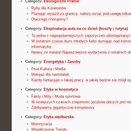
Category:
Ekologiczne Pranie
Ryby dla Koneserów
Planując wyjazd za granicę, należy wziąć pod uwagę kilka
Dlaczego chorujemy?
Category:
Eksploatacja auta na co dzień (koszty i rutyna)
To jedna z najpopularniejszych zapożyczeń udostępnianych
W ostatnim czasie dużo młodych ludzi dumając nad kierun
informatykę
Newsy ze świata! Najważniejsze wydarzenia z ostatnich dn
Category:
Energetyka i Zasoby
Psia Kultura i Media
Makijaż dla nastolatek
Każdy fantazjuje o takiej pracy, w jakiej będzie się mógł s
Category:
Etyka w kosmetyce
Fakty i Mity i Moda sportowa
W niniejszych czasach znajomość języków obcych jest nie
Zdobywamy gigantyczne kompresory
Category:
Etyka wędkarska
Motoryzacja
Współczesne Trendy