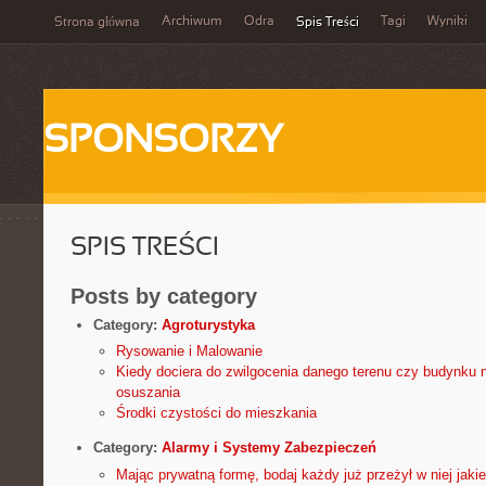
Archiwum
Odra
Tagi
Wyniki
Strona główna
Spis Treści
SPONSORZY
SPIS TREŚCI
Posts by category
Category:
Agroturystyka
Rysowanie i Malowanie
Kiedy dociera do zwilgocenia danego terenu czy budynku 
osuszania
Środki czystości do mieszkania
Category:
Alarmy i Systemy Zabezpieczeń
Mając prywatną formę, bodaj każdy już przeżył w niej jaki