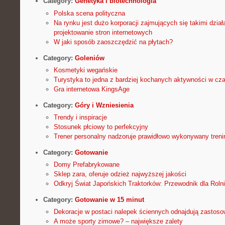
Category:
Genetyka i biotechnologia
Polska scena polityczna
Na rynku jest dużo korporacji zajmujących się takimi działa
projektowanie stron internetowych
W jaki sposób zaoszczędzić na płytach?
Category:
Goleniów
Kosmetyki wegańskie
Turystyka to jedna z bardziej kochanych aktywności w cz
Gra internetowa KingsAge
Category:
Góry i Wzniesienia
Trendy i inspiracje
Stosunek płciowy to perfekcyjny
Trener personalny nadzoruje prawidłowo wykonywany treni
Category:
Gotowanie
Domy Prefabrykowane
Sklep zara, oferuje odzież najwyższej jakości
Odkryj Świat Japońskich Traktorków: Przewodnik dla Roln
Category:
Gotowanie w 15 minut
Dekoracje w postaci nalepek ściennych odnajdują zastoso
A może sporty zimowe? – największe zalety