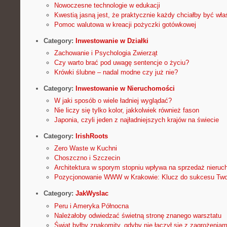
Nowoczesne technologie w edukacji
Kwestią jasną jest, że praktycznie każdy chciałby być wła
Pomoc walutowa w kreacji pożyczki gotówkowej
Category:
Inwestowanie w Działki
Zachowanie i Psychologia Zwierząt
Czy warto brać pod uwagę sentencje o życiu?
Krówki ślubne – nadal modne czy już nie?
Category:
Inwestowanie w Nieruchomości
W jaki sposób o wiele ładniej wyglądać?
Nie liczy się tylko kolor, jakkolwiek również fason
Japonia, czyli jeden z najładniejszych krajów na świecie
Category:
IrishRoots
Zero Waste w Kuchni
Choszczno i Szczecin
Architektura w sporym stopniu wpływa na sprzedaż nieru
Pozycjonowanie WWW w Krakowie: Klucz do sukcesu Twoj
Category:
JakWyslac
Peru i Ameryka Północna
Należałoby odwiedzać świetną stronę znanego warsztatu
Świat byłby znakomity, gdyby nie łączył się z zagrożeniam