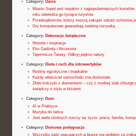
Category:
Dacia
Miasto Sopot jest niejakim z najpopularniejszych kurortów
roku odwiedza go tysiące turystów
Przedsiębiorców, którzy muszą zakupić odzież ochronna je
Gry komputerowe gwarantują świetną rozrywkę
Category:
Dekoracje świąteczne
Historie i inspiracje
Eko Gadżety i Akcesoria
Tajemnicze Tarasy: Odkryj piękno natury
Category:
Dieta i ruch dla introwertyków
Rośliny egzotyczne i tropikalne
Każdy właściciel samochodu zna doskonale
Złote kolczyki z diamentami – czy z modnej stali chirurgic
świadczy o stylu w biżuterii
Category:
Dom
AI w Praktyce
Muzyka do tańca
Jest wiele istotnych rzeczy wy życiu: praca, familia, komp
Category:
Domowa pielęgnacja
Wszystko ludzi pracujących w biurze ma problem ze znika