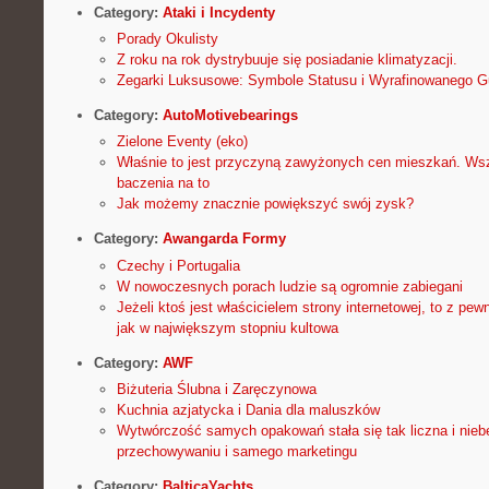
Category:
Ataki i Incydenty
Porady Okulisty
Z roku na rok dystrybuuje się posiadanie klimatyzacji.
Zegarki Luksusowe: Symbole Statusu i Wyrafinowanego G
Category:
AutoMotivebearings
Zielone Eventy (eko)
Właśnie to jest przyczyną zawyżonych cen mieszkań. Wsz
baczenia na to
Jak możemy znacznie powiększyć swój zysk?
Category:
Awangarda Formy
Czechy i Portugalia
W nowoczesnych porach ludzie są ogromnie zabiegani
Jeżeli ktoś jest właścicielem strony internetowej, to z pew
jak w największym stopniu kultowa
Category:
AWF
Biżuteria Ślubna i Zaręczynowa
Kuchnia azjatycka i Dania dla maluszków
Wytwórczość samych opakowań stała się tak liczna i nie
przechowywaniu i samego marketingu
Category:
BalticaYachts