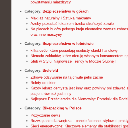
powstawaniu miażdżycy
Category:
Bezpieczeństwo w górach
Makijaż naturalny i Sztuka makramy
Ażeby pozostać lekarzem trzeba skończyć zawiłe
Na placach budów pełnego kraju nieomalże zawsze zobacz
oraz inne maszyny
Category:
Bezpieczeństwo w lotnictwie
kilka osób, które posiadają osobisty obiekt handlowy
Niemało zakładów, które oferują własnym konsumentom s
Ślub w Stylu: Najnowsze Trendy w Modzie Ślubnej!
Category:
Bielefeld
Zdrowe odżywianie na tą chwilę pełni zacne
Rolety do okien
Każdy lekarz dentysta jest inny oraz powinny oni zdawać s
pacjent również jest inny
Najlepsze Prześcieradła dla Niemowląt: Poradnik dla Rodz
Category:
Bikepacking w Polsce
Pożyczanie dewiz
Rozwiązanie dla wnętrza – panele ścienne: stylowo i prakt
Sieci energetyczne: Kluczowe elementy dla stabilności go