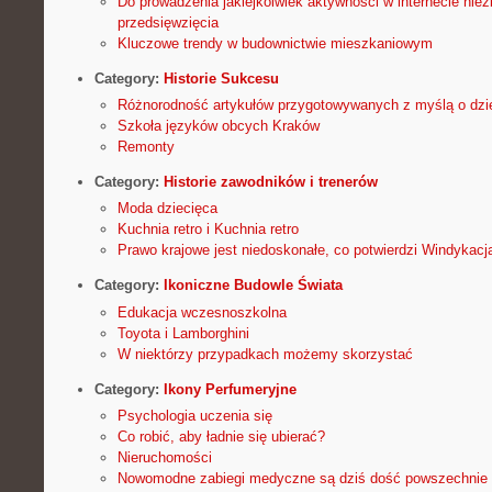
Do prowadzenia jakiejkolwiek aktywności w internecie niez
przedsięwzięcia
Kluczowe trendy w budownictwie mieszkaniowym
Category:
Historie Sukcesu
Różnorodność artykułów przygotowywanych z myślą o dzi
Szkoła języków obcych Kraków
Remonty
Category:
Historie zawodników i trenerów
Moda dziecięca
Kuchnia retro i Kuchnia retro
Prawo krajowe jest niedoskonałe, co potwierdzi Windykacj
Category:
Ikoniczne Budowle Świata
Edukacja wczesnoszkolna
Toyota i Lamborghini
W niektórzy przypadkach możemy skorzystać
Category:
Ikony Perfumeryjne
Psychologia uczenia się
Co robić, aby ładnie się ubierać?
Nieruchomości
Nowomodne zabiegi medyczne są dziś dość powszechnie