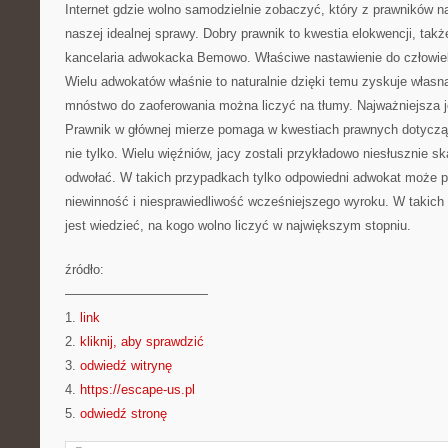
Internet gdzie wolno samodzielnie zobaczyć, który z prawników na
naszej idealnej sprawy. Dobry prawnik to kwestia elokwencji, takż
kancelaria adwokacka Bemowo. Właściwe nastawienie do człowieka
Wielu adwokatów właśnie to naturalnie dzięki temu zyskuje własn
mnóstwo do zaoferowania można liczyć na tłumy. Najważniejsza j
Prawnik w głównej mierze pomaga w kwestiach prawnych dotyczą
nie tylko. Wielu więźniów, jacy zostali przykładowo niesłusznie s
odwołać. W takich przypadkach tylko odpowiedni adwokat może 
niewinność i niesprawiedliwość wcześniejszego wyroku. W takich
jest wiedzieć, na kogo wolno liczyć w największym stopniu.
źródło:
———————————
1.
link
2.
kliknij, aby sprawdzić
3.
odwiedź witrynę
4.
https://escape-us.pl
5.
odwiedź stronę