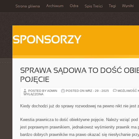
Archiwum
Odra
Tagi
Wyniki
Strona główna
Spis Treści
SPONSORZY
SPRAWA SĄDOWA TO DOŚĆ OBI
POJĘCIE
POSTED BY ADMIN
POSTED ON WRZ - 29 - 2025
MOŻLIWOŚĆ 
WYŁĄCZONA
Kiedy dochodzi już do sprawy rozwodowej na pewno nikt nie jest 
Kwestia prawnicza to dość obiektywne pojęcie. Należy wziąć pod 
jest poprawnym prawnikiem, jednakowoż wyśmienity prawnik ma
bardzo dobrych prawników ma prawo okazać się niesłychanie przy