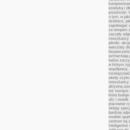
kompromise
estetyką i d
przestrzeń.
o tym, w jak
dzielnice, ja
zapobiegać w
za tempem zm
zaczęły odgr
mieszkańcy c
pikniki, akcj
warsztaty dl
bezpieczeńst
wzmacniają p
ludzie zaczy
w którym żyj
współpracę, 
rozwiązywać
wtedy szybci
mieszkańcy 
aktywną spo
też rosnące 
która buduje
ulic i osiedl
pracownie rz
sklepy specj
bardziej od
modele opar
centrum tej 
Inteligentne
aplikacje do