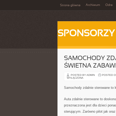
Archiwum
Odra
Strona główna
SPONSORZY
SAMOCHODY ZDA
ŚWIETNA ZABAW
POSTED BY ADMIN
POSTED ON
WYŁĄCZONA
Samochody zdalnie sterowane to 
Auta zdalnie sterowane to doskon
przeznaczona jest dla dzieci ponad
sterującym. Zarówno pilot jak ora