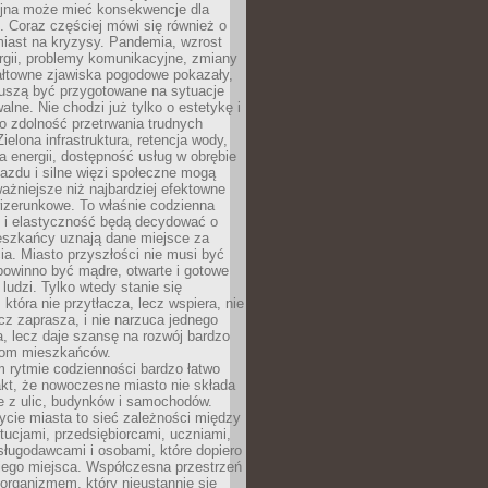
yjna może mieć konsekwencje dla
. Coraz częściej mówi się również o
miast na kryzysy. Pandemia, wzrost
rgii, problemy komunikacyjne, zmiany
ałtowne zjawiska pogodowe pokazały,
uszą być przygotowane na sytuacje
alne. Nie chodzi już tylko o estetykę i
o zdolność przetrwania trudnych
elona infrastruktura, retencja wody,
ła energii, dostępność usług w obrębie
jazdu i silne więzi społeczne mogą
ażniejsze niż najbardziej efektowne
izerunkowe. To właśnie codzienna
 i elastyczność będą decydować o
eszkańcy uznają dane miejsce za
ia. Miasto przyszłości nie musi być
 powinno być mądre, otwarte i gotowe
 ludzi. Tylko wtedy stanie się
 która nie przytłacza, lecz wspiera, nie
cz zaprasza, i nie narzuca jednego
, lecz daje szansę na rozwój bardzo
pom mieszkańców.
 rytmie codzienności bardzo łatwo
akt, że nowoczesne miasto nie składa
e z ulic, budynków i samochodów.
cie miasta to sieć zależności między
ytucjami, przedsiębiorcami, uczniami,
sługodawcami i osobami, które dopiero
jego miejsca. Współczesna przestrzeń
 organizmem, który nieustannie się