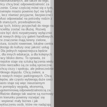
frastrukturalnych, ale także od tego,
ńcy chcą brać odpowiedzialność za
zenie. Coraz częściej mówi się o tym,
zwinięte miasto powinno być nie tylko
, lecz również przyjazne, bezpieczne i
Musi odpowiadać na potrzeby rodzin z
b starszych, przedsiębiorców,
az tych, którzy przyjechali do niego na
chcieliby zostać na dłużej. Rozwój
może być dziś rozpatrywany wyłącznie
t nowych dróg czy galerii handlowych.
e znaczenie mają tereny zielone,
ktura, ścieżki rowerowe, lokalne centra
dostęp do kultury oraz jakość usług
 Dla jednych najważniejsza będzie
 dla innych edukacja, a dla kolejnych
acy blisko domu. To sprawia, że
iejskie staje się sztuką łączenia wielu
tóre nierzadko są ze sobą sprzeczne.
hcą ciszy i spokoju, ale jednocześnie
bkiego dojazdu. Chcą zieleni, a
e nowych miejsc parkingowych. Chcą
lepów, ale często wybierają duże sieci
asto staje się więc nieustannym
m pomiędzy wygodą, ekonomią,
ługoterminową odpowiedzialnością za
 Właśnie dlatego tak ważne są rozmowy
im kierunku powinny rozwijać się
k wspierać mały biznes i jak
ykluczeniu osób, które nie nadążają