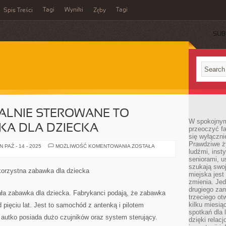
Tagi
Wyniki
Tagi
Spis Treści
Zęby
SUB
LNIE STEROWANE TO
W spokojnym
KA DLA DZIECKA
przeoczyć f
się wyłączni
Prawdziwe ży
SAMOCHODY
 PAŹ - 14 - 2025
MOŻLIWOŚĆ KOMENTOWANIA
ZOSTAŁA
ludźmi, inst
ZDALNIE
STEROWANE
seniorami, u
TO
szukają swo
ŚWIETNA
korzystna zabawka dla dziecka
ZABAWKA
miejska jest
DLA
zmienia. Jed
DZIECKA
drugiego zam
ała zabawka dla dziecka. Fabrykanci podają, że zabawka
trzeciego otw
kilku miesi
 pięciu lat. Jest to samochód z antenką i pilotem
spotkań dla 
z autko posiada dużo czujników oraz system sterujący.
dzięki relac