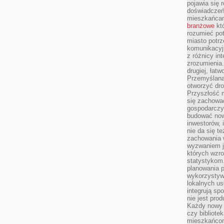
pojawia się 
doświadczeń 
mieszkańcam
branżowe
któ
rozumieć po
miasto potrz
komunikacyjn
z różnicy in
zrozumienia.
drugiej, łatw
Przemyślana
otworzyć dro
Przyszłość m
się zachowa
gospodarczym
budować now
inwestorów, 
nie da się t
zachowania 
wyzwaniem j
których wzro
statystykom
planowania 
wykorzystyw
lokalnych us
integrują sp
nie jest pr
Każdy nowy 
czy bibliotek
mieszkańcom