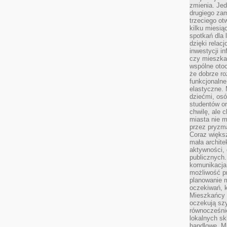
zmienia. Jed
drugiego zam
trzeciego otw
kilku miesi
spotkań dla 
dzięki relac
inwestycji in
czy mieszka
wspólne otoc
że dobrze ro
funkcjonalne
elastyczne. 
dziećmi, osó
studentów or
chwilę, ale 
miasta nie 
przez pryzma
Coraz większ
mała archite
aktywności, 
publicznych.
komunikacja,
możliwość pr
planowanie m
oczekiwań, k
Mieszkańcy c
oczekują szy
równocześni
lokalnych sk
handlowe. Mi