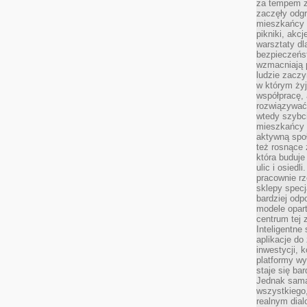
za tempem zm
zaczęły odgr
mieszkańcy c
pikniki, akcj
warsztaty dl
bezpieczeńst
wzmacniają p
ludzie zaczy
w którym żyj
współpracę, 
rozwiązywać
wtedy szybci
mieszkańcy 
aktywną spo
też rosnące 
która buduje
ulic i osiedl
pracownie rz
sklepy specj
bardziej od
modele opar
centrum tej 
Inteligentne
aplikacje do
inwestycji, 
platformy wy
staje się ba
Jednak sama
wszystkiego,
realnym dial