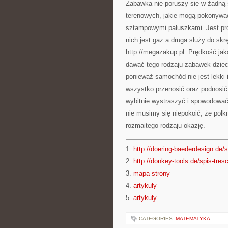
Zabawka nie poruszy się w żadną s
terenowych, jakie mogą pokonywa
sztampowymi paluszkami. Jest pros
nich jest gaz a druga służy do sk
http://megazakup.pl. Prędkość jak
dawać tego rodzaju zabawek dzieci
ponieważ samochód nie jest lekki
wszystko przenosić oraz podnosić
wybitnie wystraszyć i spowodować
nie musimy się niepokoić, że połk
rozmaitego rodzaju okazję.
1.
http://doering-baederdesign.de/s
2.
http://donkey-tools.de/spis-tresc
3.
mapa strony
4.
artykuly
5.
artykuly
CATEGORIES:
MATEMATYKA