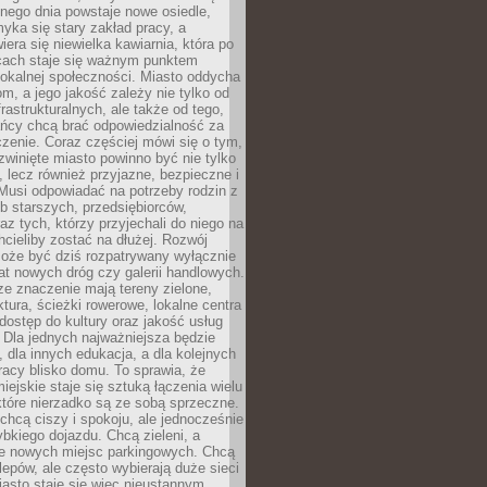
nego dnia powstaje nowe osiedle,
yka się stary zakład pracy, a
iera się niewielka kawiarnia, która po
ącach staje się ważnym punktem
lokalnej społeczności. Miasto oddycha
jom, a jego jakość zależy nie tylko od
frastrukturalnych, ale także od tego,
ńcy chcą brać odpowiedzialność za
zenie. Coraz częściej mówi się o tym,
zwinięte miasto powinno być nie tylko
, lecz również przyjazne, bezpieczne i
Musi odpowiadać na potrzeby rodzin z
b starszych, przedsiębiorców,
az tych, którzy przyjechali do niego na
chcieliby zostać na dłużej. Rozwój
może być dziś rozpatrywany wyłącznie
t nowych dróg czy galerii handlowych.
e znaczenie mają tereny zielone,
ktura, ścieżki rowerowe, lokalne centra
dostęp do kultury oraz jakość usług
 Dla jednych najważniejsza będzie
 dla innych edukacja, a dla kolejnych
acy blisko domu. To sprawia, że
iejskie staje się sztuką łączenia wielu
tóre nierzadko są ze sobą sprzeczne.
hcą ciszy i spokoju, ale jednocześnie
bkiego dojazdu. Chcą zieleni, a
e nowych miejsc parkingowych. Chcą
lepów, ale często wybierają duże sieci
asto staje się więc nieustannym