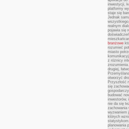
inwestycji, 
platformy wy
staje się ba
Jednak sama
wszystkiego,
realnym dial
pojawia się 
doświadczeń 
mieszkańcam
branżowe
któ
rozumieć po
miasto potrz
komunikacyjn
z różnicy in
zrozumienia.
drugiej, łatw
Przemyślana
otworzyć dro
Przyszłość m
się zachowa
gospodarczym
budować now
inwestorów, 
nie da się t
zachowania 
wyzwaniem j
których wzro
statystykom
planowania 