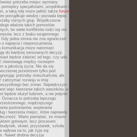
również potrzeba miejsc wymiany
pomiędzy specjalistami, urzędnikami i
i, a taką rolę może pełnić także
forum
re porządkuje wiedzę i pozwala lepiej
trzeby różnych grup. Współczesne
ebuje właśnie takich pomostów
ych, bo wiele konfliktów rodzi się nie
teresów, lecz z braku wzajemnego
 Gdy jedna strona nie zna ograniczeń
o o napięcia i nieporozumienia.
 komunikacja może natomiast
gę do bardziej sensownych decyzji.
iast będzie zależeć od tego, czy uda
ć równowagę między rozwojem
 a jakością życia. Nie da się
oczesnej przestrzeni tylko pod
ignorując potrzeby mieszkańców, ale
eż zatrzymać rozwoju w imię
wszystkiego bez zmian. Największym
est więc tworzenie takich warunków, w
st będzie służył ludziom, a nie jedynie
. Oznacza to potrzebę lepszego
przestrzennego, mądrzejszego
ania pustostanów, wspierania
ług i tworzenia miejsc, które naprawdę
ołeczność. Warto pamiętać, że miasto
oduktem gotowym, lecz procesem.
budynek, skwer, przystanek, szkoła
a wpływa na to, jak żyje się
. Nawet drobna decyzja