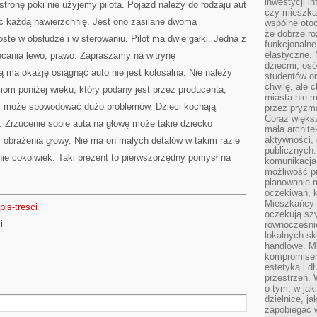
inwestycji in
tronę póki nie użyjemy pilota. Pojazd należy do rodzaju aut
czy mieszka
ć każdą nawierzchnię. Jest ono zasilane dwoma
wspólne otoc
że dobrze ro
te w obsłudze i w sterowaniu. Pilot ma dwie gałki. Jedna z
funkcjonalne
elastyczne. 
ręcania lewo, prawo. Zapraszamy na witrynę
dziećmi, osó
ą ma okazję osiągnąć auto nie jest kolosalna. Nie należy
studentów or
chwilę, ale 
om poniżej wieku, który podany jest przez producenta,
miasta nie 
 i może spowodować dużo problemów. Dzieci kochają
przez pryzma
Coraz większ
. Zrzucenie sobie auta na głowę może takie dziecko
mała archite
aktywności, 
 obrażenia głowy. Nie ma on małych detalów w takim razie
publicznych.
nie cokolwiek. Taki prezent to pierwszorzędny pomysł na
komunikacja,
możliwość pr
planowanie m
oczekiwań, k
Mieszkańcy c
pis-tresci
oczekują szy
i
równocześni
lokalnych sk
handlowe. Mi
kompromise
estetyką i d
przestrzeń.
o tym, w jak
dzielnice, ja
zapobiegać w