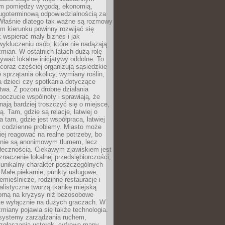
m pomiędzy wygodą, ekonomią,
ługoterminową odpowiedzialnością za
 Właśnie dlatego tak ważne są rozmowy
im kierunku powinny rozwijać się
k wspierać mały biznes i jak
ykluczeniu osób, które nie nadążają
ian. W ostatnich latach dużą rolę
ywać lokalne inicjatywy oddolne. To
oraz częściej organizują sąsiedzkie
e sprzątania okolicy, wymiany roślin,
a dzieci czy spotkania dotyczące
wa. Z pozoru drobne działania
oczucie wspólnoty i sprawiają, że
nają bardziej troszczyć się o miejsce,
ą. Tam, gdzie są relacje, łatwiej o
a tam, gdzie jest współpraca, łatwiej
 codzienne problemy. Miasto może
ej reagować na realne potrzeby, bo
nie są anonimowym tłumem, lecz
łecznością. Ciekawym zjawiskiem jest
znaczenie lokalnej przedsiębiorczości,
 unikalny charakter poszczególnych
i. Małe piekarnie, punkty usługowe,
emieślnicze, rodzinne restauracje i
alistyczne tworzą tkankę miejską
porną na kryzysy niż bezosobowe
te wyłącznie na dużych graczach. W
zmiany pojawia się także technologia.
 systemy zarządzania ruchem,
 zgłaszania usterek, cyfrowe mapy