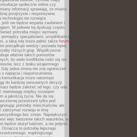
konsultacje społeczne online czy
miany informacji sprawiają, że miasto
rdziej przejrzyste i responsywne.
 technologia nie rozwiąże
 jeśli nie będzie wsparta zaufaniem i
ogiem. W połowie tej dyskusji często
również potrzeba miejsc wymiany
pomiędzy specjalistami, urzędnikami i
i, a taką rolę może pełnić także
forum
re porządkuje wiedzę i pozwala lepiej
trzeby różnych grup. Współczesne
ebuje właśnie takich pomostów
ych, bo wiele konfliktów rodzi się nie
teresów, lecz z braku wzajemnego
 Gdy jedna strona nie zna ograniczeń
o o napięcia i nieporozumienia.
 komunikacja może natomiast
gę do bardziej sensownych decyzji.
iast będzie zależeć od tego, czy uda
ć równowagę między rozwojem
 a jakością życia. Nie da się
oczesnej przestrzeni tylko pod
ignorując potrzeby mieszkańców, ale
eż zatrzymać rozwoju w imię
wszystkiego bez zmian. Największym
est więc tworzenie takich warunków, w
st będzie służył ludziom, a nie jedynie
. Oznacza to potrzebę lepszego
przestrzennego, mądrzejszego