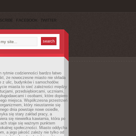
SCRIBE
FACEBOOK
TWITTER
 rytmie codzienności bardzo łatwo
akt, że nowoczesne miasto nie składa
e z ulic, budynków i samochodów.
cie miasta to sieć zależności między
ytucjami, przedsiębiorcami, uczniami,
sługodawcami i osobami, które dopiero
jego miejsca. Współczesna przestrzeń
 organizmem, który nieustannie się
nego dnia powstaje nowe osiedle,
yka się stary zakład pracy, a
iera się niewielka kawiarnia, która po
ącach staje się ważnym punktem
lokalnej społeczności. Miasto oddycha
jom, a jego jakość zależy nie tylko od