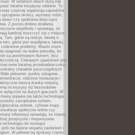
ian. W ostatnich latach dużą rolę
ywać lokalne inicjatywy oddolne. To
oraz częściej organizują sąsiedzkie
e sprzątania okolicy, wymiany roślin,
a dzieci czy spotkania dotyczące
wa. Z pozoru drobne działania
oczucie wspólnoty i sprawiają, że
nają bardziej troszczyć się o miejsce,
ą. Tam, gdzie są relacje, łatwiej o
a tam, gdzie jest współpraca, łatwiej
 codzienne problemy. Miasto może
ej reagować na realne potrzeby, bo
nie są anonimowym tłumem, lecz
łecznością. Ciekawym zjawiskiem jest
znaczenie lokalnej przedsiębiorczości,
 unikalny charakter poszczególnych
i. Małe piekarnie, punkty usługowe,
emieślnicze, rodzinne restauracje i
alistyczne tworzą tkankę miejską
porną na kryzysy niż bezosobowe
te wyłącznie na dużych graczach. W
zmiany pojawia się także technologia.
 systemy zarządzania ruchem,
 zgłaszania usterek, cyfrowe mapy
konsultacje społeczne online czy
miany informacji sprawiają, że miasto
rdziej przejrzyste i responsywne.
 technologia nie rozwiąże
 jeśli nie będzie wsparta zaufaniem i
ogiem. W połowie tej dyskusji często