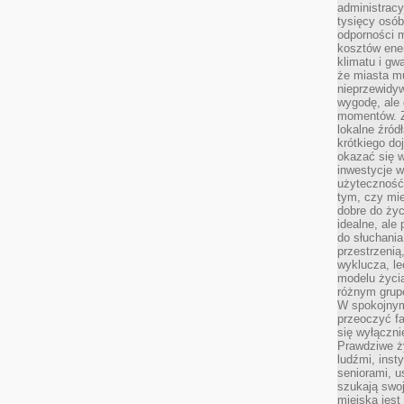
administrac
tysięcy osób
odporności 
kosztów ene
klimatu i gw
że miasta m
nieprzewidyw
wygodę, ale 
momentów. Zi
lokalne źród
krótkiego do
okazać się w
inwestycje w
użyteczność
tym, czy mi
dobre do życ
idealne, ale
do słuchania
przestrzenią,
wyklucza, le
modelu życia
różnym gru
W spokojnym
przeoczyć f
się wyłączni
Prawdziwe ży
ludźmi, inst
seniorami, u
szukają swo
miejska jest