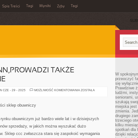
Tagi
Wyniki
Tagi
Spis Treści
Zęby
SUB
NN,PROWADZI TAKŻE
W spokojnym
NE
przeoczyć f
się wyłączni
Prawdziwe ży
SKLEP
 CZE - 29 - 2025
MOŻLIWOŚĆ KOMENTOWANIA
ZOSTAŁA
ludźmi, inst
DEICHMANN,PROWADZI
TAKŻE
seniorami, u
SPRZEDAŻ
szukają swo
ONLINE
ości sklep obuwniczy
miejska jest
zmienia. Jed
drugiego zam
 rynku obuwniczym już bardzo wiele lat i w dzisiejszych
trzeciego otw
kilku miesi
lonów sprzedaży, w jakich można wyszukać dużo
spotkań dla 
tów. Sklep ccc zwłaszcza stara się zaspokoić wymagania
dzięki relac