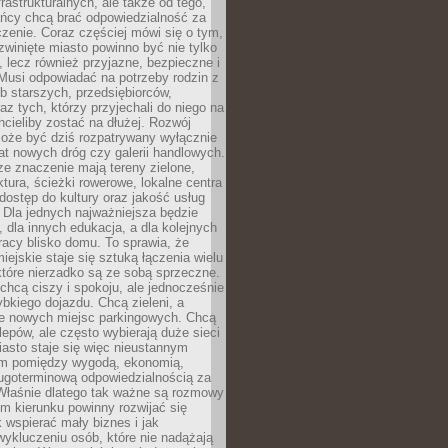
frastrukturalnych, ale także od tego,
ńcy chcą brać odpowiedzialność za
zenie. Coraz częściej mówi się o tym,
zwinięte miasto powinno być nie tylko
, lecz również przyjazne, bezpieczne i
Musi odpowiadać na potrzeby rodzin z
b starszych, przedsiębiorców,
az tych, którzy przyjechali do niego na
chcieliby zostać na dłużej. Rozwój
może być dziś rozpatrywany wyłącznie
t nowych dróg czy galerii handlowych.
e znaczenie mają tereny zielone,
ktura, ścieżki rowerowe, lokalne centra
dostęp do kultury oraz jakość usług
 Dla jednych najważniejsza będzie
 dla innych edukacja, a dla kolejnych
acy blisko domu. To sprawia, że
iejskie staje się sztuką łączenia wielu
tóre nierzadko są ze sobą sprzeczne.
hcą ciszy i spokoju, ale jednocześnie
bkiego dojazdu. Chcą zieleni, a
e nowych miejsc parkingowych. Chcą
lepów, ale często wybierają duże sieci
asto staje się więc nieustannym
m pomiędzy wygodą, ekonomią,
ługoterminową odpowiedzialnością za
 Właśnie dlatego tak ważne są rozmowy
im kierunku powinny rozwijać się
k wspierać mały biznes i jak
ykluczeniu osób, które nie nadążają