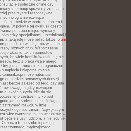
konsultacje społeczne online czy
miany informacji sprawiają, że miasto
rdziej przejrzyste i responsywne.
 technologia nie rozwiąże
 jeśli nie będzie wsparta zaufaniem i
ogiem. W połowie tej dyskusji często
również potrzeba miejsc wymiany
pomiędzy specjalistami, urzędnikami i
i, a taką rolę może pełnić także
forum
re porządkuje wiedzę i pozwala lepiej
trzeby różnych grup. Współczesne
ebuje właśnie takich pomostów
ych, bo wiele konfliktów rodzi się nie
teresów, lecz z braku wzajemnego
 Gdy jedna strona nie zna ograniczeń
o o napięcia i nieporozumienia.
 komunikacja może natomiast
gę do bardziej sensownych decyzji.
iast będzie zależeć od tego, czy uda
ć równowagę między rozwojem
 a jakością życia. Nie da się
oczesnej przestrzeni tylko pod
ignorując potrzeby mieszkańców, ale
eż zatrzymać rozwoju w imię
wszystkiego bez zmian. Największym
est więc tworzenie takich warunków, w
st będzie służył ludziom, a nie jedynie
. Oznacza to potrzebę lepszego
przestrzennego, mądrzejszego