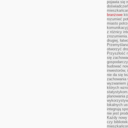
pojawia się 
doświadczeń 
mieszkańcam
branżowe
któ
rozumieć po
miasto potrz
komunikacyjn
z różnicy in
zrozumienia.
drugiej, łatw
Przemyślana
otworzyć dro
Przyszłość m
się zachowa
gospodarczym
budować now
inwestorów, 
nie da się t
zachowania 
wyzwaniem j
których wzro
statystykom
planowania 
wykorzystyw
lokalnych us
integrują sp
nie jest pr
Każdy nowy 
czy bibliotek
mieszkańcom