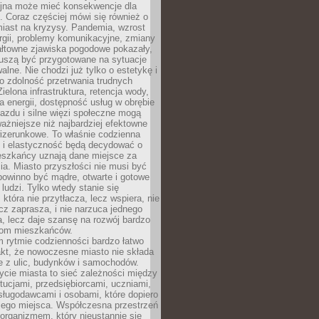
yjna może mieć konsekwencje dla
. Coraz częściej mówi się również o
miast na kryzysy. Pandemia, wzrost
rgii, problemy komunikacyjne, zmiany
ałtowne zjawiska pogodowe pokazały,
uszą być przygotowane na sytuacje
alne. Nie chodzi już tylko o estetykę i
o zdolność przetrwania trudnych
elona infrastruktura, retencja wody,
ła energii, dostępność usług w obrębie
jazdu i silne więzi społeczne mogą
ażniejsze niż najbardziej efektowne
izerunkowe. To właśnie codzienna
 i elastyczność będą decydować o
eszkańcy uznają dane miejsce za
ia. Miasto przyszłości nie musi być
 powinno być mądre, otwarte i gotowe
 ludzi. Tylko wtedy stanie się
 która nie przytłacza, lecz wspiera, nie
cz zaprasza, i nie narzuca jednego
, lecz daje szansę na rozwój bardzo
pom mieszkańców.
 rytmie codzienności bardzo łatwo
akt, że nowoczesne miasto nie składa
e z ulic, budynków i samochodów.
cie miasta to sieć zależności między
ytucjami, przedsiębiorcami, uczniami,
sługodawcami i osobami, które dopiero
jego miejsca. Współczesna przestrzeń
 organizmem, który nieustannie się