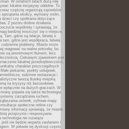
ian. W ostatnich latach dużą rolę
ywać lokalne inicjatywy oddolne. To
oraz częściej organizują sąsiedzkie
e sprzątania okolicy, wymiany roślin,
a dzieci czy spotkania dotyczące
wa. Z pozoru drobne działania
oczucie wspólnoty i sprawiają, że
nają bardziej troszczyć się o miejsce,
ą. Tam, gdzie są relacje, łatwiej o
a tam, gdzie jest współpraca, łatwiej
 codzienne problemy. Miasto może
ej reagować na realne potrzeby, bo
nie są anonimowym tłumem, lecz
łecznością. Ciekawym zjawiskiem jest
znaczenie lokalnej przedsiębiorczości,
 unikalny charakter poszczególnych
i. Małe piekarnie, punkty usługowe,
emieślnicze, rodzinne restauracje i
alistyczne tworzą tkankę miejską
porną na kryzysy niż bezosobowe
te wyłącznie na dużych graczach. W
zmiany pojawia się także technologia.
 systemy zarządzania ruchem,
 zgłaszania usterek, cyfrowe mapy
konsultacje społeczne online czy
miany informacji sprawiają, że miasto
rdziej przejrzyste i responsywne.
 technologia nie rozwiąże
 jeśli nie będzie wsparta zaufaniem i
ogiem. W połowie tej dyskusji często