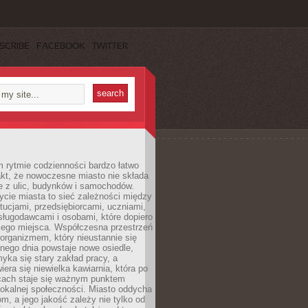
SCRIBE
FACEBOOK
TWITTER
 rytmie codzienności bardzo łatwo
akt, że nowoczesne miasto nie składa
e z ulic, budynków i samochodów.
cie miasta to sieć zależności między
ytucjami, przedsiębiorcami, uczniami,
sługodawcami i osobami, które dopiero
jego miejsca. Współczesna przestrzeń
 organizmem, który nieustannie się
nego dnia powstaje nowe osiedle,
yka się stary zakład pracy, a
iera się niewielka kawiarnia, która po
ącach staje się ważnym punktem
lokalnej społeczności. Miasto oddycha
jom, a jego jakość zależy nie tylko od