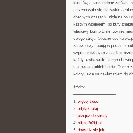
klientów, a więc zadbać zarówno o
prezentowało się niezwykle atrakc
obecnych czasach ludzie na obuwi
każdym względem, bo buty znajdują
właściwy komfort, ale również ni
całego stroju. Obecne ccc kolekcje
zarówno występują w postaci sanda
wyprodukowanych z bardziej przep
każdy użytkownik takiego obuwia po
stosowania takich butów. Obecnie 
kolory, jakie są nawiązaniem do 
źródło:
———————————
1.
więcej treści
2.
artykuł tutaj
3.
przejdź do strony
4.
https://o2fit.pl
5.
dowiedz się jak