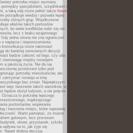
również potrzeba miejsc wymiany
pomiędzy specjalistami, urzędnikami i
i, a taką rolę może pełnić także
forum
re porządkuje wiedzę i pozwala lepiej
trzeby różnych grup. Współczesne
ebuje właśnie takich pomostów
ych, bo wiele konfliktów rodzi się nie
teresów, lecz z braku wzajemnego
 Gdy jedna strona nie zna ograniczeń
o o napięcia i nieporozumienia.
 komunikacja może natomiast
gę do bardziej sensownych decyzji.
iast będzie zależeć od tego, czy uda
ć równowagę między rozwojem
 a jakością życia. Nie da się
oczesnej przestrzeni tylko pod
ignorując potrzeby mieszkańców, ale
eż zatrzymać rozwoju w imię
wszystkiego bez zmian. Największym
est więc tworzenie takich warunków, w
st będzie służył ludziom, a nie jedynie
. Oznacza to potrzebę lepszego
przestrzennego, mądrzejszego
ania pustostanów, wspierania
ług i tworzenia miejsc, które naprawdę
ołeczność. Warto pamiętać, że miasto
oduktem gotowym, lecz procesem.
budynek, skwer, przystanek, szkoła
a wpływa na to, jak żyje się
. Nawet drobna decyzja