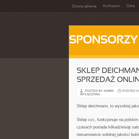
Archiwum
Odra
Strona główna
SPONSORZY
SKLEP DEICHMA
SPRZEDAŻ ONLI
POSTED BY ADMIN
POSTED ON
WYŁĄCZONA
Sklep deichmann, to wysokiej jak
Sklep ccc, funkcjonuje na polskim
czasach posiada kilkadziesiąt sa
niesamowicie solidnej jakości bu