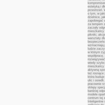
kompromise
estetyką i d
przestrzeń.
o tym, w jak
dzielnice, ja
zapobiegać w
za tempem zm
zaczęły odgr
mieszkańcy c
pikniki, akcj
warsztaty dl
bezpieczeńst
wzmacniają p
ludzie zaczy
w którym żyj
współpracę, 
rozwiązywać
wtedy szybci
mieszkańcy 
aktywną spo
też rosnące 
która buduje
ulic i osiedl
pracownie rz
sklepy specj
bardziej od
modele opar
centrum tej 
Inteligentne
aplikacje do