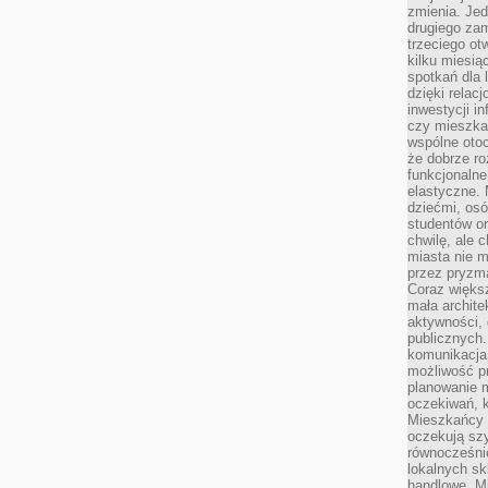
zmienia. Jed
drugiego zam
trzeciego otw
kilku miesi
spotkań dla 
dzięki relac
inwestycji in
czy mieszka
wspólne otoc
że dobrze ro
funkcjonalne
elastyczne. 
dziećmi, osó
studentów or
chwilę, ale 
miasta nie 
przez pryzma
Coraz większ
mała archite
aktywności, 
publicznych.
komunikacja,
możliwość pr
planowanie m
oczekiwań, k
Mieszkańcy c
oczekują szy
równocześni
lokalnych sk
handlowe. Mi