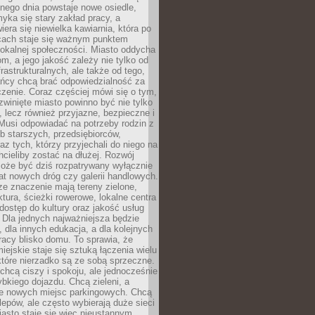
nego dnia powstaje nowe osiedle,
yka się stary zakład pracy, a
iera się niewielka kawiarnia, która po
ącach staje się ważnym punktem
lokalnej społeczności. Miasto oddycha
jom, a jego jakość zależy nie tylko od
frastrukturalnych, ale także od tego,
ńcy chcą brać odpowiedzialność za
zenie. Coraz częściej mówi się o tym,
zwinięte miasto powinno być nie tylko
, lecz również przyjazne, bezpieczne i
Musi odpowiadać na potrzeby rodzin z
b starszych, przedsiębiorców,
az tych, którzy przyjechali do niego na
chcieliby zostać na dłużej. Rozwój
może być dziś rozpatrywany wyłącznie
t nowych dróg czy galerii handlowych.
e znaczenie mają tereny zielone,
ktura, ścieżki rowerowe, lokalne centra
dostęp do kultury oraz jakość usług
 Dla jednych najważniejsza będzie
 dla innych edukacja, a dla kolejnych
acy blisko domu. To sprawia, że
iejskie staje się sztuką łączenia wielu
tóre nierzadko są ze sobą sprzeczne.
hcą ciszy i spokoju, ale jednocześnie
bkiego dojazdu. Chcą zieleni, a
e nowych miejsc parkingowych. Chcą
lepów, ale często wybierają duże sieci
asto staje się więc nieustannym