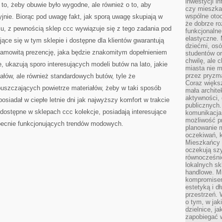
inwestycji in
 to, żeby obuwie było wygodne, ale również o to, aby
czy mieszka
wspólne otoc
yjnie. Biorąc pod uwagę fakt, jak sporą uwagę skupiają w
że dobrze ro
u, z pewnością sklep ccc wywiązuje się z tego zadania pod
funkcjonalne
elastyczne. 
ce się w tym sklepie i dostępne dla klientów gwarantują
dziećmi, osó
esamowitą prezencję, jaka będzie znakomitym dopełnieniem
studentów or
chwilę, ale 
, ukazują sporo interesujących modeli butów na lato, jakie
miasta nie 
przez pryzma
łów, ale również standardowych butów, tyle że
Coraz większ
uszczających powietrze materiałów, żeby w taki sposób
mała archite
aktywności, 
siadał w ciepłe letnie dni jak najwyższy komfort w trakcie
publicznych.
dostępne w sklepach ccc kolekcje, posiadają interesujące
komunikacja,
możliwość pr
obecnie funkcjonujących trendów modowych.
planowanie m
oczekiwań, k
Mieszkańcy c
oczekują szy
równocześni
lokalnych sk
handlowe. Mi
kompromise
estetyką i d
przestrzeń.
o tym, w jak
dzielnice, ja
zapobiegać w