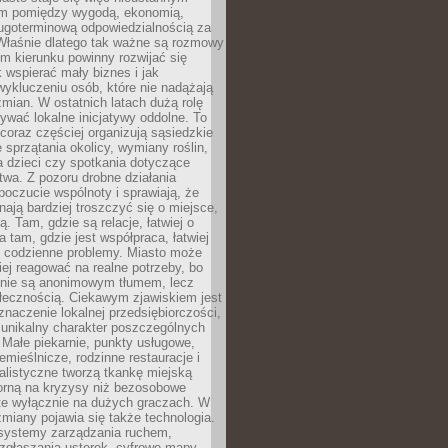
m pomiędzy wygodą, ekonomią,
ługoterminową odpowiedzialnością za
 Właśnie dlatego tak ważne są rozmowy
im kierunku powinny rozwijać się
k wspierać mały biznes i jak
ykluczeniu osób, które nie nadążają
ian. W ostatnich latach dużą rolę
ywać lokalne inicjatywy oddolne. To
oraz częściej organizują sąsiedzkie
e sprzątania okolicy, wymiany roślin,
a dzieci czy spotkania dotyczące
wa. Z pozoru drobne działania
oczucie wspólnoty i sprawiają, że
nają bardziej troszczyć się o miejsce,
ą. Tam, gdzie są relacje, łatwiej o
a tam, gdzie jest współpraca, łatwiej
 codzienne problemy. Miasto może
ej reagować na realne potrzeby, bo
nie są anonimowym tłumem, lecz
łecznością. Ciekawym zjawiskiem jest
znaczenie lokalnej przedsiębiorczości,
 unikalny charakter poszczególnych
i. Małe piekarnie, punkty usługowe,
emieślnicze, rodzinne restauracje i
alistyczne tworzą tkankę miejską
porną na kryzysy niż bezosobowe
te wyłącznie na dużych graczach. W
zmiany pojawia się także technologia.
 systemy zarządzania ruchem,
 zgłaszania usterek, cyfrowe mapy