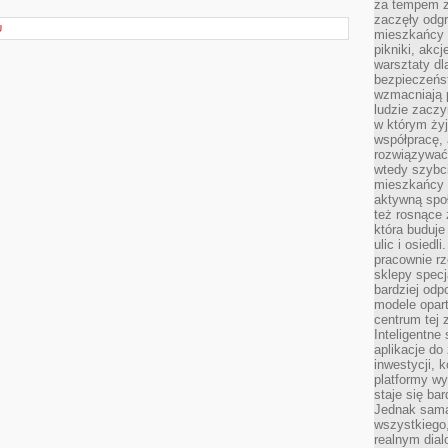
za tempem zm
zaczęły odgr
U
mieszkańcy c
pikniki, akcj
warsztaty dl
bezpieczeńst
wzmacniają p
ludzie zaczy
w którym żyj
współpracę, 
rozwiązywać
wtedy szybci
mieszkańcy 
aktywną spo
też rosnące 
która buduje
ulic i osiedl
pracownie rz
sklepy specj
bardziej od
modele opar
centrum tej 
Inteligentne
aplikacje do
inwestycji, 
platformy wy
staje się ba
Jednak sama
wszystkiego,
realnym dial