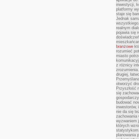
inwestycji, 
platformy wy
staje się ba
Jednak sama
wszystkiego,
realnym dial
pojawia się 
doświadczeń 
mieszkańcam
branżowe
któ
rozumieć po
miasto potrz
komunikacyjn
z różnicy in
zrozumienia.
drugiej, łatw
Przemyślana
otworzyć dro
Przyszłość m
się zachowa
gospodarczym
budować now
inwestorów, 
nie da się t
zachowania 
wyzwaniem j
których wzro
statystykom
planowania 