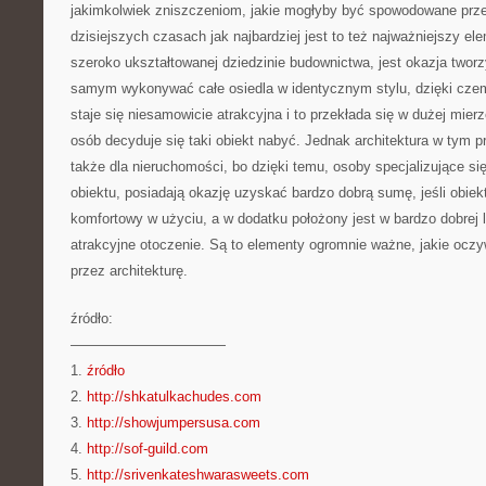
jakimkolwiek zniszczeniom, jakie mogłyby być spowodowane prz
dzisiejszych czasach jak najbardziej jest to też najważniejszy el
szeroko ukształtowanej dziedzinie budownictwa, jest okazja tworz
samym wykonywać całe osiedla w identycznym stylu, dzięki czemu
staje się niesamowicie atrakcyjna i to przekłada się w dużej mier
osób decyduje się taki obiekt nabyć. Jednak architektura w tym p
także dla nieruchomości, bo dzięki temu, osoby specjalizujące si
obiektu, posiadają okazję uzyskać bardzo dobrą sumę, jeśli obiek
komfortowy w użyciu, a w dodatku położony jest w bardzo dobrej lo
atrakcyjne otoczenie. Są to elementy ogromnie ważne, jakie oczy
przez architekturę.
źródło:
———————————
1.
źródło
2.
http://shkatulkachudes.com
3.
http://showjumpersusa.com
4.
http://sof-guild.com
5.
http://srivenkateshwarasweets.com