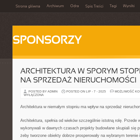
Archiwum
Odra
Tagi
Wyniki
Strona główna
Spis Treści
SPONSORZY
ARCHITEKTURA W SPORYM STO
NA SPRZEDAŻ NIERUCHOMOŚCI
POSTED BY ADMIN
POSTED ON LIP - 7 - 2025
MOŻLIWOŚĆ K
WYŁĄCZONA
Architektura w niemałym stopniu ma wpływ na sprzedaż nierucho
Architektura, spełnia od wieków szczególnie istotną rolę. Przede 
wykonywali w dawnych czasach projekty budowlane skupiali się 
żeby tworzone obiekty dobrze prosperowały na wybranym terenie i