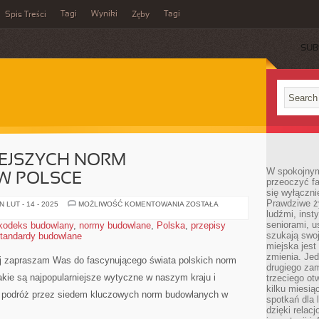
Tagi
Wyniki
Tagi
Spis Treści
Zęby
SUB
IEJSZYCH NORM
W spokojnym
W POLSCE
przeoczyć f
się wyłączni
Prawdziwe ży
7
 LUT - 14 - 2025
MOŻLIWOŚĆ KOMENTOWANIA
ZOSTAŁA
NAJPOPULARNIEJSZYCH
ludźmi, inst
NORM
seniorami, u
kodeks budowlany
,
normy budowlane
,
Polska
,
przepisy
BUDOWLANYCH
szukają swo
tandardy budowlane
W
POLSCE
miejska jest
zmienia. Jed
iaj ⁣zapraszam Was do fascynującego świata ⁤polskich norm
drugiego zam
ie są najpopularniejsze wytyczne w naszym kraju⁢ i
trzeciego otw
kilku miesi
 na podróż przez siedem kluczowych norm budowlanych w
spotkań dla 
dzięki relac