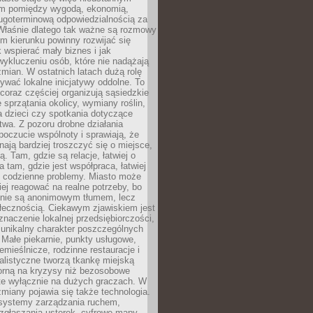
m pomiędzy wygodą, ekonomią,
ługoterminową odpowiedzialnością za
 Właśnie dlatego tak ważne są rozmowy
im kierunku powinny rozwijać się
k wspierać mały biznes i jak
ykluczeniu osób, które nie nadążają
ian. W ostatnich latach dużą rolę
ywać lokalne inicjatywy oddolne. To
oraz częściej organizują sąsiedzkie
e sprzątania okolicy, wymiany roślin,
a dzieci czy spotkania dotyczące
wa. Z pozoru drobne działania
oczucie wspólnoty i sprawiają, że
nają bardziej troszczyć się o miejsce,
ą. Tam, gdzie są relacje, łatwiej o
a tam, gdzie jest współpraca, łatwiej
 codzienne problemy. Miasto może
ej reagować na realne potrzeby, bo
nie są anonimowym tłumem, lecz
łecznością. Ciekawym zjawiskiem jest
znaczenie lokalnej przedsiębiorczości,
 unikalny charakter poszczególnych
i. Małe piekarnie, punkty usługowe,
emieślnicze, rodzinne restauracje i
alistyczne tworzą tkankę miejską
porną na kryzysy niż bezosobowe
te wyłącznie na dużych graczach. W
zmiany pojawia się także technologia.
 systemy zarządzania ruchem,
 zgłaszania usterek, cyfrowe mapy