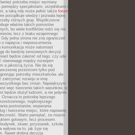
również potrzeba miejsc wymiany
pomiędzy specjalistami, urzędnikami i
i, a taką rolę może pełnić także
forum
re porządkuje wiedzę i pozwala lepiej
trzeby różnych grup. Współczesne
ebuje właśnie takich pomostów
ych, bo wiele konfliktów rodzi się nie
teresów, lecz z braku wzajemnego
 Gdy jedna strona nie zna ograniczeń
o o napięcia i nieporozumienia.
 komunikacja może natomiast
gę do bardziej sensownych decyzji.
iast będzie zależeć od tego, czy uda
ć równowagę między rozwojem
 a jakością życia. Nie da się
oczesnej przestrzeni tylko pod
ignorując potrzeby mieszkańców, ale
eż zatrzymać rozwoju w imię
wszystkiego bez zmian. Największym
est więc tworzenie takich warunków, w
st będzie służył ludziom, a nie jedynie
. Oznacza to potrzebę lepszego
przestrzennego, mądrzejszego
ania pustostanów, wspierania
ług i tworzenia miejsc, które naprawdę
ołeczność. Warto pamiętać, że miasto
oduktem gotowym, lecz procesem.
budynek, skwer, przystanek, szkoła
a wpływa na to, jak żyje się
. Nawet drobna decyzja