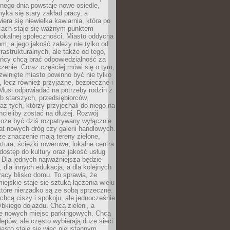
nego dnia powstaje nowe osiedle,
yka się stary zakład pracy, a
iera się niewielka kawiarnia, która po
ącach staje się ważnym punktem
lokalnej społeczności. Miasto oddycha
jom, a jego jakość zależy nie tylko od
frastrukturalnych, ale także od tego,
ńcy chcą brać odpowiedzialność za
zenie. Coraz częściej mówi się o tym,
zwinięte miasto powinno być nie tylko
, lecz również przyjazne, bezpieczne i
Musi odpowiadać na potrzeby rodzin z
b starszych, przedsiębiorców,
az tych, którzy przyjechali do niego na
chcieliby zostać na dłużej. Rozwój
może być dziś rozpatrywany wyłącznie
t nowych dróg czy galerii handlowych.
e znaczenie mają tereny zielone,
ktura, ścieżki rowerowe, lokalne centra
dostęp do kultury oraz jakość usług
 Dla jednych najważniejsza będzie
 dla innych edukacja, a dla kolejnych
acy blisko domu. To sprawia, że
iejskie staje się sztuką łączenia wielu
tóre nierzadko są ze sobą sprzeczne.
hcą ciszy i spokoju, ale jednocześnie
bkiego dojazdu. Chcą zieleni, a
e nowych miejsc parkingowych. Chcą
lepów, ale często wybierają duże sieci
asto staje się więc nieustannym