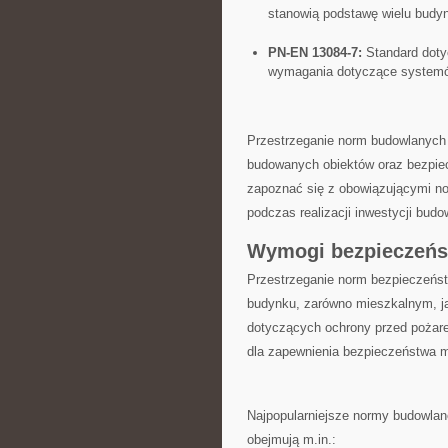
stanowią podstawę wielu budyn
PN-EN 13084-7:‍
Standard doty
‌wymagania dotyczące systemó
Przestrzeganie norm budowlanych 
budowanych obiektów oraz bezpie
⁢zapoznać się z obowiązującymi n
podczas realizacji inwestycji budo
Wymogi bezpieczeńs
Przestrzeganie‌ norm ⁣bezpieczeń
budynku,​ zarówno​ mieszkalnym, j
dotyczących⁣ ochrony przed pożar
dla ⁣zapewnienia ⁢bezpieczeństwa
Najpopularniejsze normy budowlan
obejmują⁢ m.in.: