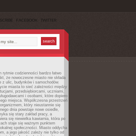
SCRIBE
FACEBOOK
TWITTER
 rytmie codzienności bardzo łatwo
akt, że nowoczesne miasto nie składa
e z ulic, budynków i samochodów.
cie miasta to sieć zależności między
ytucjami, przedsiębiorcami, uczniami,
sługodawcami i osobami, które dopiero
jego miejsca. Współczesna przestrzeń
 organizmem, który nieustannie się
nego dnia powstaje nowe osiedle,
yka się stary zakład pracy, a
iera się niewielka kawiarnia, która po
ącach staje się ważnym punktem
lokalnej społeczności. Miasto oddycha
jom, a jego jakość zależy nie tylko od