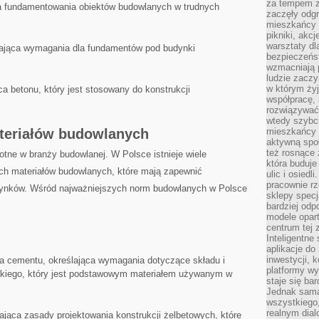
za tempem zm
a fundamentowania obiektów budowlanych w ⁤trudnych⁤
zaczęły odgr
mieszkańcy c
pikniki, akcj
warsztaty dl
ająca wymagania dla ‍fundamentów ‍pod budynki
bezpieczeńst
wzmacniają p
ludzie zaczy
w którym żyj
 betonu, który jest‌ stosowany do konstrukcji
współpracę, 
rozwiązywać
wtedy szybci
teriałów budowlanych
mieszkańcy 
aktywną spo
też rosnące 
tne‍ w branży budowlanej. W Polsce ⁣istnieje wiele
która buduje
ch ​materiałów budowlanych, które mają zapewnić
ulic i osiedl
pracownie rz
dynków. Wśród najważniejszych norm​ budowlanych ‌w Polsce
sklepy specj
bardziej od
modele opar
centrum tej 
Inteligentne
aplikacje do
inwestycji, 
 cementu, określająca wymagania dotyczące składu​ i
platformy wy
dzkiego, ⁣który jest podstawowym materiałem używanym w
staje się ba
Jednak sama
wszystkiego,
realnym dial
jąca zasady ⁤projektowania konstrukcji żelbetowych, które ​