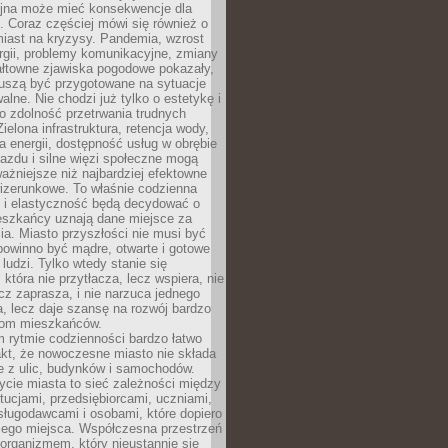
yjna może mieć konsekwencje dla
. Coraz częściej mówi się również o
miast na kryzysy. Pandemia, wzrost
rgii, problemy komunikacyjne, zmiany
ałtowne zjawiska pogodowe pokazały,
uszą być przygotowane na sytuacje
alne. Nie chodzi już tylko o estetykę i
o zdolność przetrwania trudnych
elona infrastruktura, retencja wody,
ła energii, dostępność usług w obrębie
jazdu i silne więzi społeczne mogą
ażniejsze niż najbardziej efektowne
izerunkowe. To właśnie codzienna
 i elastyczność będą decydować o
eszkańcy uznają dane miejsce za
ia. Miasto przyszłości nie musi być
 powinno być mądre, otwarte i gotowe
 ludzi. Tylko wtedy stanie się
 która nie przytłacza, lecz wspiera, nie
cz zaprasza, i nie narzuca jednego
, lecz daje szansę na rozwój bardzo
pom mieszkańców.
 rytmie codzienności bardzo łatwo
akt, że nowoczesne miasto nie składa
e z ulic, budynków i samochodów.
cie miasta to sieć zależności między
ytucjami, przedsiębiorcami, uczniami,
sługodawcami i osobami, które dopiero
jego miejsca. Współczesna przestrzeń
 organizmem, który nieustannie się