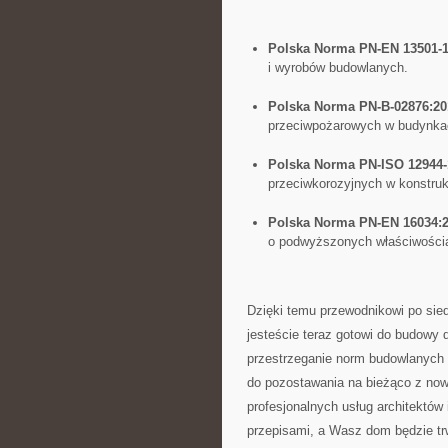
Polska Norma PN-EN 13501-1
i wyrobów budowlanych.
Polska Norma PN-B-02876:20
przeciwpożarowych w budynka
Polska Norma PN-ISO 12944-
przeciwkorozyjnych ‌w konstru
Polska⁤ Norma‌ PN-EN ⁤16034:
o ‌podwyższonych właściwości
Dzięki⁤ temu przewodnikowi po sie
jesteście teraz gotowi do budowy 
przestrzeganie norm budowlanych t
do pozostawania na bieżąco z nowo
profesjonalnych​ usług ⁣architektów
przepisami, a Wasz dom będzie trw