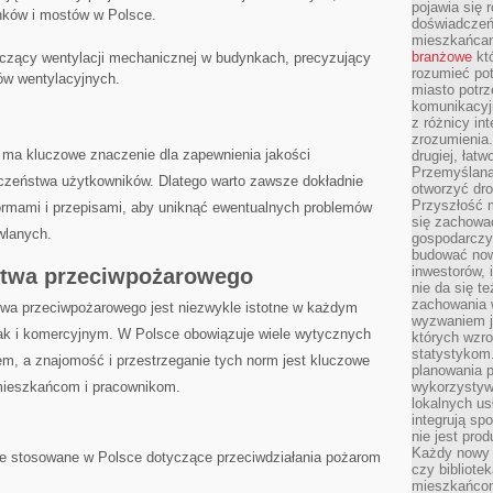
pojawia się 
ków ⁤i‍ mostów w Polsce.
doświadczeń 
mieszkańcam
branżowe
któ
czący wentylacji ⁣mechanicznej w budynkach, precyzujący
rozumieć po
w wentylacyjnych.
miasto potrz
komunikacyjn
z różnicy in
zrozumienia.
ma kluczowe znaczenie ‌dla zapewnienia jakości
drugiej, łatw
Przemyślana
czeństwa użytkowników. Dlatego warto zawsze dokładnie
otworzyć dro
Przyszłość m
ormami i przepisami, aby uniknąć ewentualnych⁤ problemów
się zachowa
wlanych.
gospodarczym
budować now
inwestorów, 
twa przeciwpożarowego
nie da się t
zachowania 
stwa przeciwpożarowego jest niezwykle istotne w każdym
wyzwaniem j
ak i⁣ komercyjnym. W ⁢Polsce obowiązuje wiele wytycznych
których wzro
statystykom
em, a znajomość i przestrzeganie tych norm jest kluczowe
planowania 
 mieszkańcom i pracownikom.
wykorzystyw
lokalnych us
integrują sp
nie jest pr
Każdy nowy 
e stosowane w Polsce dotyczące​ przeciwdziałania pożarom
czy bibliotek
mieszkańcom