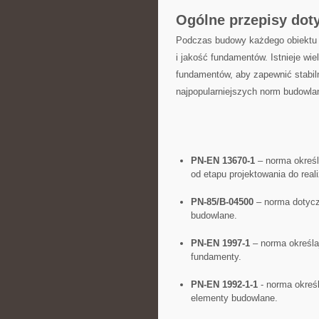
Ogólne ⁤przepisy do
Podczas budowy każdego‌ obiektu
i⁣ jakość fundamentów. Istnieje w
fundamentów, aby zapewnić stabiln
najpopularniejszych norm⁢ budowla
PN-EN 13670-1
– norma określ
od ⁢etapu projektowania do ‌reali
PN-85/B-04500
– norma dotycz
budowlane.
PN-EN 1997-1
– norma określa
fundamenty.
PN-EN 1992-1-1
-⁤ norma⁣ okre
elementy budowlane.