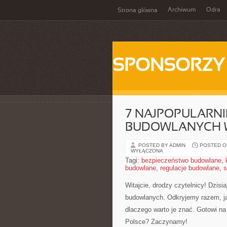
Archiwum
Odra
Strona główna
SPONSORZY
7 NAJPOPULARN
BUDOWLANYCH 
POSTED BY ADMIN
POSTED ON
WYŁĄCZONA
Tagi:
bezpieczeństwo budowlane
,
budowlane
,
regulacje budowlane
,
s
Witajcie, drodzy⁤ czytelnicy! Dzis
budowlanych. Odkryjemy razem, jak
dlaczego warto ​je znać. ‍Gotowi
Polsce?⁢ Zaczynamy!