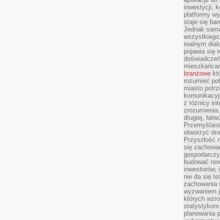
inwestycji, 
platformy wy
staje się ba
Jednak sama
wszystkiego,
realnym dial
pojawia się 
doświadczeń 
mieszkańcam
branżowe
któ
rozumieć po
miasto potrz
komunikacyjn
z różnicy in
zrozumienia.
drugiej, łatw
Przemyślana
otworzyć dro
Przyszłość m
się zachowa
gospodarczym
budować now
inwestorów, 
nie da się t
zachowania 
wyzwaniem j
których wzro
statystykom
planowania 