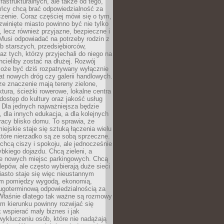
frastrukturalnych, ale także od tego,
ńcy chcą brać odpowiedzialność za
zenie. Coraz częściej mówi się o tym,
zwinięte miasto powinno być nie tylko
, lecz również przyjazne, bezpieczne i
Musi odpowiadać na potrzeby rodzin z
b starszych, przedsiębiorców,
az tych, którzy przyjechali do niego na
chcieliby zostać na dłużej. Rozwój
może być dziś rozpatrywany wyłącznie
t nowych dróg czy galerii handlowych.
e znaczenie mają tereny zielone,
ktura, ścieżki rowerowe, lokalne centra
dostęp do kultury oraz jakość usług
 Dla jednych najważniejsza będzie
 dla innych edukacja, a dla kolejnych
acy blisko domu. To sprawia, że
iejskie staje się sztuką łączenia wielu
tóre nierzadko są ze sobą sprzeczne.
hcą ciszy i spokoju, ale jednocześnie
bkiego dojazdu. Chcą zieleni, a
e nowych miejsc parkingowych. Chcą
lepów, ale często wybierają duże sieci
asto staje się więc nieustannym
m pomiędzy wygodą, ekonomią,
ługoterminową odpowiedzialnością za
 Właśnie dlatego tak ważne są rozmowy
im kierunku powinny rozwijać się
k wspierać mały biznes i jak
ykluczeniu osób, które nie nadążają