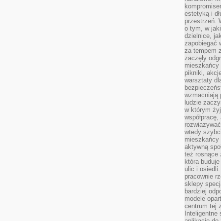
kompromise
estetyką i d
przestrzeń.
o tym, w jak
dzielnice, ja
zapobiegać w
za tempem zm
zaczęły odgr
mieszkańcy c
pikniki, akcj
warsztaty dl
bezpieczeńst
wzmacniają p
ludzie zaczy
w którym żyj
współpracę, 
rozwiązywać
wtedy szybci
mieszkańcy 
aktywną spo
też rosnące 
która buduje
ulic i osiedl
pracownie rz
sklepy specj
bardziej od
modele opar
centrum tej 
Inteligentne
aplikacje do