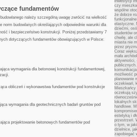
inwestycji in
czy mieszka
tyczące fundamentów
wspólne otoc
że dobrze ro
 budowlanego należy szczególną uwagę zwrócić na wielkość
funkcjonalne
elastyczne. 
iele norm budowlanych określających odpowiednie warunki dla
dziećmi, osó
ość i ‌bezpieczeństwo konstrukcji. Poniżej przedstawiamy‌ 7
studentów or
chwilę, ale 
nych ​dotyczących‍ fundamentów ⁣obowiązujących ‍w Polsce:
miasta nie 
przez pryzma
Coraz większ
mała archite
aktywności, 
publicznych.
ająca wymagania dla betonowej konstrukcji fundamentowej,
komunikacja,
możliwość pr
zacji.
planowanie m
oczekiwań, k
ąca obliczeń i wykonawstwa⁢ fundamentów pod konstrukcje
Mieszkańcy c
oczekują szy
równocześni
lokalnych sk
jąca wymagania dla ​geotechnicznych badań gruntów pod
handlowe. Mi
kompromise
estetyką i d
przestrzeń.
ślająca projektowanie betonowych fundamentów pod
o tym, w jak
dzielnice, ja
zapobiegać w