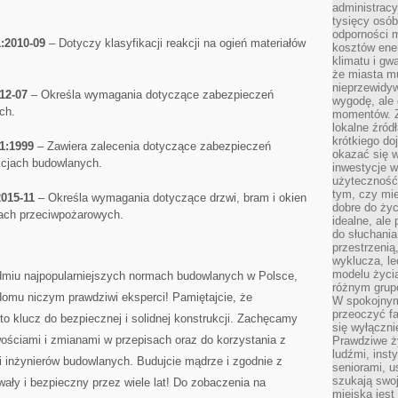
administrac
tysięcy osób
odporności 
:2010-09
– Dotyczy klasyfikacji reakcji na​ ogień materiałów
kosztów ene
klimatu i gw
że miasta m
nieprzewidyw
12-07
– Określa wymagania dotyczące zabezpieczeń
wygodę, ale 
ch.
momentów. Zi
lokalne źród
krótkiego do
1:1999
– Zawiera ⁢zalecenia​ dotyczące zabezpieczeń
okazać się w
kcjach budowlanych.
inwestycje w
użyteczność
tym, czy mi
2015-11
– Określa wymagania dotyczące drzwi, bram i okien
dobre do życ
ach przeciwpożarowych.
idealne, ale
do słuchania
przestrzenią,
wyklucza, le
modelu życia
dmiu najpopularniejszych normach ⁢budowlanych w ‍Polsce,
różnym gru
domu niczym prawdziwi eksperci! Pamiętajcie, że
W spokojnym
przeoczyć f
o klucz do bezpiecznej i solidnej konstrukcji. Zachęcamy
się wyłączni
ściami i zmianami w przepisach oraz do korzystania z‍
Prawdziwe ży
ludźmi, inst
⁤ i inżynierów budowlanych. Budujcie ‍mądrze i​ zgodnie z
seniorami, u
szukają swo
ały i bezpieczny przez wiele‍ lat! Do zobaczenia na
miejska jest