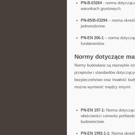
PN-B-03264
-⁣ norma ⁢dotycząc
warunkach gruntowych.
PN-85/B-03294
– norma określ
jednorodzinne.
PN-EN 206-1
– norma dotycząca
fundamentów.
Normy dotyczące ma
Normy budowlane ‍są niezwykle isto
przepisów i standardów dotyczący
bezpieczeństwo oraz trwałość⁣ bu
można wymienić ‌między ‌innymi:
PN-EN 197-1:
Norma dotycząca
⁤właściwości cementu⁣ portlan
budownictwie.
PN-EN 1992-1-1:‌
Norma określa