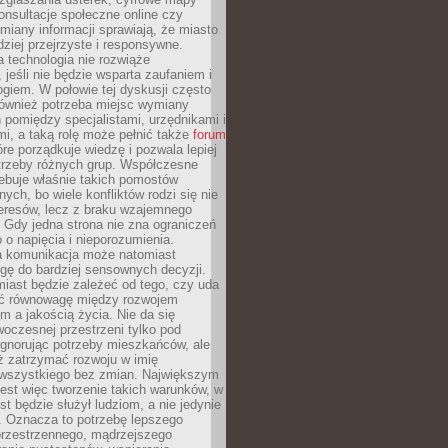
konsultacje społeczne online czy
miany informacji sprawiają, że miasto
rdziej przejrzyste i responsywne.
 technologia nie rozwiąże
 jeśli nie będzie wsparta zaufaniem i
ogiem. W połowie tej dyskusji często
również potrzeba miejsc wymiany
pomiędzy specjalistami, urzędnikami i
i, a taką rolę może pełnić także
forum
re porządkuje wiedzę i pozwala lepiej
trzeby różnych grup. Współczesne
ebuje właśnie takich pomostów
ych, bo wiele konfliktów rodzi się nie
teresów, lecz z braku wzajemnego
 Gdy jedna strona nie zna ograniczeń
o o napięcia i nieporozumienia.
 komunikacja może natomiast
gę do bardziej sensownych decyzji.
iast będzie zależeć od tego, czy uda
ć równowagę między rozwojem
 a jakością życia. Nie da się
oczesnej przestrzeni tylko pod
ignorując potrzeby mieszkańców, ale
eż zatrzymać rozwoju w imię
wszystkiego bez zmian. Największym
est więc tworzenie takich warunków, w
st będzie służył ludziom, a nie jedynie
. Oznacza to potrzebę lepszego
przestrzennego, mądrzejszego