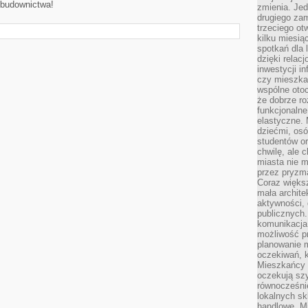
 budownictwa!
zmienia. Jed
drugiego zam
trzeciego otw
kilku miesi
spotkań dla 
dzięki relac
inwestycji in
czy mieszka
wspólne otoc
że dobrze ro
funkcjonalne
elastyczne. 
dziećmi, osó
studentów or
chwilę, ale 
miasta nie 
przez pryzma
Coraz większ
mała archite
aktywności, 
publicznych.
komunikacja,
możliwość pr
planowanie m
oczekiwań, k
Mieszkańcy c
oczekują szy
równocześni
lokalnych sk
handlowe. Mi