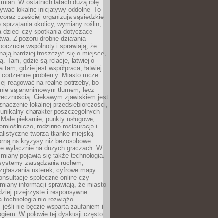
ian. W ostatnich latach dużą rolę
ywać lokalne inicjatywy oddolne. To
oraz częściej organizują sąsiedzkie
e sprzątania okolicy, wymiany roślin,
a dzieci czy spotkania dotyczące
wa. Z pozoru drobne działania
oczucie wspólnoty i sprawiają, że
nają bardziej troszczyć się o miejsce,
ą. Tam, gdzie są relacje, łatwiej o
a tam, gdzie jest współpraca, łatwiej
 codzienne problemy. Miasto może
ej reagować na realne potrzeby, bo
nie są anonimowym tłumem, lecz
łecznością. Ciekawym zjawiskiem jest
znaczenie lokalnej przedsiębiorczości,
 unikalny charakter poszczególnych
i. Małe piekarnie, punkty usługowe,
emieślnicze, rodzinne restauracje i
alistyczne tworzą tkankę miejską
porną na kryzysy niż bezosobowe
te wyłącznie na dużych graczach. W
zmiany pojawia się także technologia.
 systemy zarządzania ruchem,
 zgłaszania usterek, cyfrowe mapy
konsultacje społeczne online czy
miany informacji sprawiają, że miasto
rdziej przejrzyste i responsywne.
 technologia nie rozwiąże
 jeśli nie będzie wsparta zaufaniem i
ogiem. W połowie tej dyskusji często