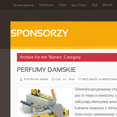
Archiwum
Odra
Tagi
Wyniki
Strona główna
Spis Treści
SPONSORZY
Archive for the ‘Biznes’ Category
PERFUMY DAMSKIE
POSTED BY ADMIN
CZE - 14 - 2026
MOŻLIWOŚĆ KOMENTOWA
Orientalno-przyprawowy char
jest to miejsce stworzony 
odkrywają intensywne aroma
kulinarne inspiracje z różny
która może zainteresować 