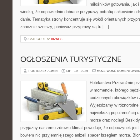
miłośników gotowania, jak i
wiedzą, że odpowiednio dobrane przyprawy potrafią całkowicie od
danie. Tematyka strony koncentruje się wokół orientalnych przypraw
znacznie szerszy, ponieważ przyprawy są tu […]
CATEGORIES:
BIZNES
OGŁOSZENIA TURYSTYCZNE
POSTED BY ADMIN
LIP - 19 - 2025
MOŻLIWOŚĆ KOMENTOWAN
Hotelarstwo Przeważnie prze
w momencie, którego będz
codziennych obowiązków i 
Wyjeżdżamy w różnorodne m
największą popularnością ra
morze oraz noclegi Beskidy.
przyjazny naszemu zdrowiu klimat powoduje, że odpoczynek jest 
bowiem nic przyjemniejszego aniżeli spacer brzegiem morza. Bio