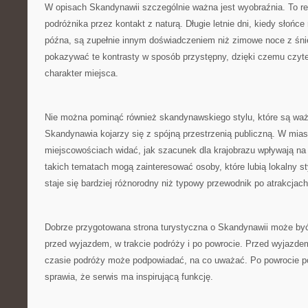
W opisach Skandynawii szczególnie ważna jest wyobraźnia. To reg
podróżnika przez kontakt z naturą. Długie letnie dni, kiedy słońce
późna, są zupełnie innym doświadczeniem niż zimowe noce z śn
pokazywać te kontrasty w sposób przystępny, dzięki czemu czytel
charakter miejsca.
Nie można pominąć również skandynawskiego stylu, które są waż
Skandynawia kojarzy się z spójną przestrzenią publiczną. W mias
miejscowościach widać, jak szacunek dla krajobrazu wpływają na 
takich tematach mogą zainteresować osoby, które lubią lokalny st
staje się bardziej różnorodny niż typowy przewodnik po atrakcjach
Dobrze przygotowana strona turystyczna o Skandynawii może by
przed wyjazdem, w trakcie podróży i po powrocie. Przed wyjaz
czasie podróży może podpowiadać, na co uważać. Po powrocie po
sprawia, że serwis ma inspirującą funkcję.