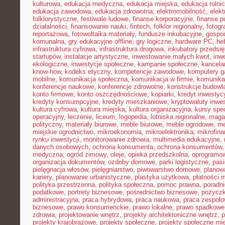
kulturowa
,
edukacja medyczna
,
edukacja miejska
,
edukacja rolni
edukacja zawodowa
,
edukacja zdrowotna
,
elektromobilność
,
elek
folklorystyczne
,
festiwale ludowe
,
finanse korporacyjne
,
finanse p
działalności
,
finansowanie nauki
,
fintech
,
folklor regionalny
,
fotogr
reportażowa
,
fotowoltaika materiały
,
fundusze inkubacyjne
,
gospod
komunalna
,
gry edukacyjne offline
,
gry logiczne
,
hardware PC
,
he
infrastruktura cyfrowa
,
infrastruktura drogowa
,
inkubatory przedsię
startupów
,
instalacje artystyczne
,
inwestowanie małych kwot
,
inw
ekologiczne
,
inwestycje społeczne
,
kampanie społeczne
,
kancela
know-how
,
kodeks etyczny
,
kompetencje zawodowe
,
komputery 
mobilne
,
komunikacja społeczna
,
komunikacja w firmie
,
komunika
konferencje naukowe
,
konferencje zdrowotne
,
konstrukcje budowl
konto firmowe
,
konto oszczędnościowe
,
kopiarki
,
kredyt inwestyc
kredyty konsumpcyjne
,
kredyty mieszkaniowe
,
kryptowaluty inwe
kultura cyfrowa
,
kultura miejska
,
kultura organizacyjna
,
kursy spec
operacyjny
,
leczenie
,
liceum
,
logopedia
,
lotniska regionalne
,
maga
polityczny
,
materiały biurowe
,
meble biurowe
,
meble ogrodowe
,
me
miejskie ogrodnictwo
,
mikroekonomia
,
mikroelektronika
,
mikrofin
rynku inwestycji
,
monitorowanie zdrowia
,
multimedia edukacyjne
,
danych osobowych
,
ochrona konsumenta
,
ochrona konsumentów
medyczna
,
ogród zimowy
,
oleje
,
opieka przedszkolna
,
oprogramow
organizacja dokumentów
,
ozdoby domowe
,
parki logistyczne
,
pas
pielęgnacja włosów
,
pielęgniarstwo
,
piwowarstwo domowe
,
planow
kariery
,
planowanie urbanistyczne
,
plastyka użytkowa
,
płatności 
polityka przestrzenna
,
polityka społeczna
,
pomoc prawna
,
poradni
podatkowe
,
portrety biznesowe
,
pośrednictwo biznesowe
,
pożycz
administracyjna
,
praca hybrydowa
,
praca naukowa
,
praca zespoło
biznesowe
,
prawo konsumenckie
,
prawo lokalne
,
prawo spadkowe
zdrowia
,
projektowanie wnętrz
,
projekty architektoniczne wnętrz
,
p
projekty krajobrazowe
,
projekty społeczne
,
projekty społeczne mie