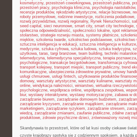
kosmetyczny
,
przestrzeń coworkingowa
,
przestrzeń publiczna
,
pr
przestrzeń pracy
,
psychologia kliniczna
,
psychologia nastolatków
recenzje produktów
,
rękodzieło artystyczne
,
relacje biznesowe
,
re
roboty przemysłowe
,
rodzinne inwestycje
,
rozliczenia podatkowe
,
rozwój przywództwa
,
rozwój regionalny
,
Rynek Nieruchomości
,
sa
seed capital
,
sieci neuronowe
,
smart city
,
smart city technologie
,
społeczna odpowiedzialność
,
społeczności lokalne
,
spot reklamo
stolarstwo
,
strategie rozwoju miasta
,
systemy płatnicze
,
szkoleni
miękkie
,
szkolenia twarde
,
szkolnictwo podstawowe
,
szkolnictwo
sztuczna inteligencja w edukacji
,
sztuczna inteligencja w kulturze
medycynie
,
sztuka cyfrowa
,
sztuka ludowa
,
sztuka tradycyjna
,
sz
użytkowa
,
taras
,
targi branżowe
,
team building
,
techniki malarskie
telemedycyna
,
telemedycyna specjalistyczna
,
terapia poznawcza
psychologiczne
,
transakcje bezgotówkowe
,
transformacja cyfrowa
transport kolejowy
,
transport miejski
,
transport publiczny
,
trend e
komunikacyjne
,
ubezpieczenia zdrowotne prywatne
,
umowy handl
usługi chmurowe
,
usługi fintech
,
użytkowanie produktów finansow
domowy
,
warsztaty artystyczne
,
warsztaty kulinarne
,
warsztaty m
online
,
windykacja należności
,
winiarstwo
,
wirtualna rzeczywistoś
psychologiczne
,
współpraca online
,
współpraca zespołowa
,
wspom
biur
,
wystawy interaktywne
,
wystawy motoryzacyjne
,
zabawa w d
zarządzanie biurem
,
zarządzanie domowym budżetem
,
zarządzan
zarządzanie kryzysem
,
zarządzanie majątkiem
,
zarządzanie mak
marketingiem
,
zarządzanie ryzykiem
,
zarządzanie stresem
,
zarzą
wiedzą
,
zarządzanie zmianami
,
zaufanie publiczne
,
zdalne zarzą
produktowe
,
zdrowie psychiczne dzieci
,
zrównoważony rozwój mi
Skandynawia to przestrzeń, które od lat kusi osoby ciekawe świat
czyste krajobrazy spotyka się z codziennym spokojem, a każda 