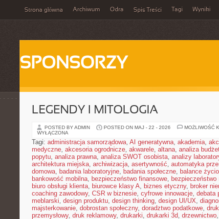
Archiwum
Odra
Tagi
Wyniki
Strona główna
Spis Treści
SPONSORZY
LEGENDY I MITOLOGIA
POSTED BY ADMIN
POSTED ON MAJ - 22 - 2026
MOŻLIWOŚĆ 
WYŁĄCZONA
Tagi:
administracja samorządowa
,
AI generatywna
,
akademia
,
akc
medyczne
,
akcesoria ogrodnicze
,
akwarele
,
altana
,
analiza budże
popytu
,
analiza prawna
,
analiza SWOT osobista
,
analizy laborator
architektura miejska
,
archiwizacja
,
asertywność
,
automatyka prz
domowa
,
badania laboratoryjne
,
badania społeczne
,
balance życi
bankowość mobilna
,
bezpieczeństwo finansowe
,
bezpieczeństwo 
biuro obsługi klienta
,
biurowce klasy A
,
biznes etyczny
,
broker ni
coaching zawodowy
,
CSR w biznesie
,
cyfrowe innowacje
,
debata 
meblarski
,
design produktu
,
design thinking
,
design UI/UX
,
diagno
majsterkowanie
,
dobrostan społeczny
,
doradztwo podatkowe
,
dru
przemysłowy
,
druk reklamowy
,
drukarki
,
drukarki 3d
,
drzewnictwo