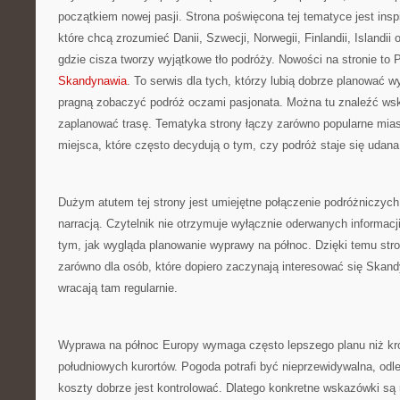
początkiem nowej pasji. Strona poświęcona tej tematyce jest insp
które chcą zrozumieć Danii, Szwecji, Norwegii, Finlandii, Islandii
gdzie cisza tworzy wyjątkowe tło podróży. Nowości na stronie to P
Skandynawia
. To serwis dla tych, którzy lubią dobrze planować w
pragną zobaczyć podróż oczami pasjonata. Można tu znaleźć ws
zaplanować trasę. Tematyka strony łączy zarówno popularne miast
miejsca, które często decydują o tym, czy podróż staje się udana
Dużym atutem tej strony jest umiejętne połączenie podróżniczy
narracją. Czytelnik nie otrzymuje wyłącznie oderwanych informacj
tym, jak wygląda planowanie wyprawy na północ. Dzięki temu str
zarówno dla osób, które dopiero zaczynają interesować się Skandy
wracają tam regularnie.
Wyprawa na północ Europy wymaga często lepszego planu niż kró
południowych kurortów. Pogoda potrafi być nieprzewidywalna, odl
koszty dobrze jest kontrolować. Dlatego konkretne wskazówki są