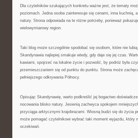
Dla czytelników szukających konkretu ważne jest, że tematy moż
poziomach. Jedna osoba zainteresuje się cenami, inna kuchnią, a
natury. Strona odpowiada na te różne potrzeby, ponieważ pokazu
wielowymiarowy region.
Taki blog może szczególnie spodobać się osobom, które nie lubi
Skandynawia najlepiej smakuje wtedy, gdy daje się jej czas. Wart
kawiarni, spojrzeć na lokalne życie i pozwolić, by podróż była czy
przemieszczaniem się od punktu do punktu. Strona może zachęca
pełniejszego odkrywania Północy.
Opisując Skandynawię, warto podkreślić jej bogactwo doświadcze
nocowania blisko natury. Jesienią zachwyca spokojem mniejszyc
przyciąga arktycznymi krajobrazami. Wiosną budzi się do życia pr
może pomagać czytelnikowi wybrać taki moment wyjazdu, który na
oczekiwań.