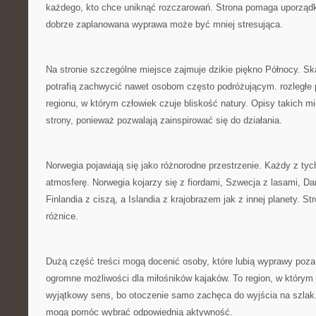
każdego, kto chce uniknąć rozczarowań. Strona pomaga uporządk
dobrze zaplanowana wyprawa może być mniej stresująca.
Na stronie szczególne miejsce zajmuje dzikie piękno Północy. Sk
potrafią zachwycić nawet osobom często podróżującym. rozległe
regionu, w którym człowiek czuje bliskość natury. Opisy takich m
strony, ponieważ pozwalają zainspirować się do działania.
Norwegia pojawiają się jako różnorodne przestrzenie. Każdy z ty
atmosferę. Norwegia kojarzy się z fiordami, Szwecja z lasami, D
Finlandia z ciszą, a Islandia z krajobrazem jak z innej planety. S
różnice.
Dużą część treści mogą docenić osoby, które lubią wyprawy poz
ogromne możliwości dla miłośników kajaków. To region, w którym
wyjątkowy sens, bo otoczenie samo zachęca do wyjścia na szlak.
mogą pomóc wybrać odpowiednią aktywność.