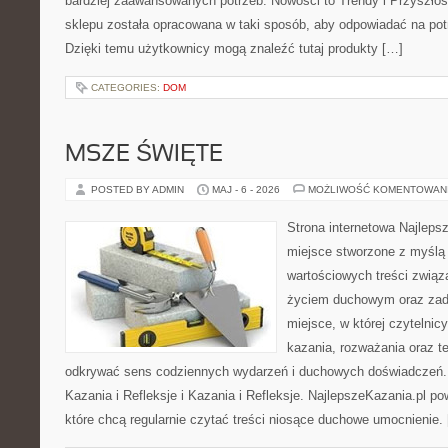
bardziej zaawansowanych potrzeb. Nowości to Trendy i Przyszłość 
sklepu została opracowana w taki sposób, aby odpowiadać na pot
Dzięki temu użytkownicy mogą znaleźć tutaj produkty […]
CATEGORIES:
DOM
MSZE ŚWIĘTE
POSTED BY ADMIN
MAJ - 6 - 2026
MOŻLIWOŚĆ KOMENTOWAN
Strona internetowa Najleps
miejsce stworzone z myślą 
wartościowych treści zwią
życiem duchowym oraz zad
miejsce, w której czytelnic
kazania, rozważania oraz t
odkrywać sens codziennych wydarzeń i duchowych doświadczeń. K
Kazania i Refleksje i Kazania i Refleksje. NajlepszeKazania.pl p
które chcą regularnie czytać treści niosące duchowe umocnienie.