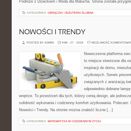
Podróże z Dzieckiem i Moda dla Malucha. Strona została przygo
CATEGORIES:
OBRĄCZKI I BIŻUTERIA ŚLUBNA
NOWOŚCI I TRENDY
POSTED BY ADMIN
KWI - 27 - 2026
MOŻLIWOŚĆ KOMENTOWA
Nowoczesna platforma siec
to miejsce stworzone dla o
inspiracji do domu, mieszka
użytkowych. Serwis prezent
związanych z aranżacją świ
odpowiednio dobrane lampy 
wnętrze. To przestrzeń dla tych, którzy cenią design, ale jednoc
solidność wykonania i codzienny komfort użytkowania. Polecam: Hi
Nowości i Trendy. Na stronie można znaleźć liczne […]
CATEGORIES:
MATEMATYKA W CODZIENNYM ŻYCIU