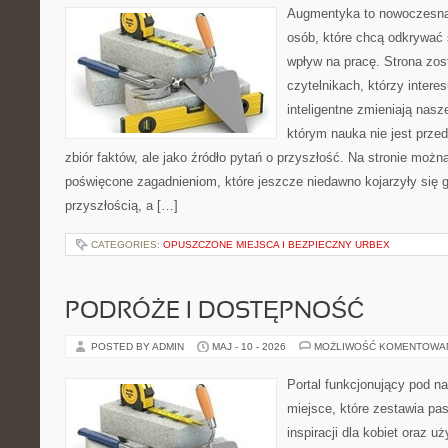
Augmentyka to nowoczesna 
osób, które chcą odkrywać ś
wpływ na pracę. Strona zos
czytelnikach, którzy intere
inteligentne zmieniają nasz
którym nauka nie jest prze
zbiór faktów, ale jako źródło pytań o przyszłość. Na stronie możn
poświęcone zagadnieniom, które jeszcze niedawno kojarzyły się g
przyszłością, a […]
CATEGORIES:
OPUSZCZONE MIEJSCA I BEZPIECZNY URBEX
PODRÓŻE I DOSTĘPNOŚĆ
POSTED BY ADMIN
MAJ - 10 - 2026
MOŻLIWOŚĆ KOMENTOWA
Portal funkcjonujący pod 
miejsce, które zestawia pa
inspiracji dla kobiet oraz u