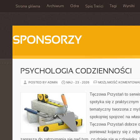
Archiwum
Odra
Tagi
Wyniki
Strona główna
Spis Treści
SPONSORZY
PSYCHOLOGIA CODZIENNOŚCI
POSTED BY ADMIN
MAJ - 23 - 2026
MOŻLIWOŚĆ KOMENTOWA
Tęczowa Przystań to serwi
spotyka się z praktycznym
tematyczny tworzona z myś
spokojniej spojrzeć na wła
Tęczowa Przystań dobrze od
ponieważ kojarzy się z odp
zaprasza do zatrzymania się nad tym, co dzieje się w człowieku.