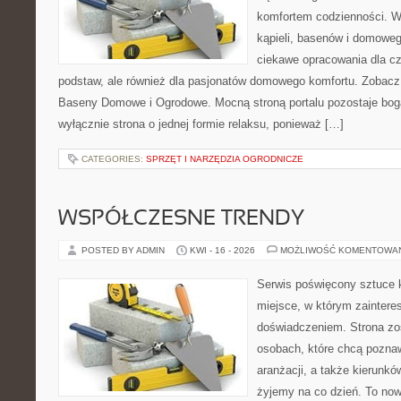
komfortem codzienności. Wi
kąpieli, basenów i domowe
ciekawe opracowania dla c
podstaw, ale również dla pasjonatów domowego komfortu. Zobac
Baseny Domowe i Ogrodowe. Mocną stroną portalu pozostaje bogac
wyłącznie strona o jednej formie relaksu, ponieważ […]
CATEGORIES:
SPRZĘT I NARZĘDZIA OGRODNICZE
WSPÓŁCZESNE TRENDY
POSTED BY ADMIN
KWI - 16 - 2026
MOŻLIWOŚĆ KOMENTOWA
Serwis poświęcony sztuce k
miejsce, w którym zaintere
doświadczeniem. Strona zo
osobach, które chcą poznaw
aranżacji, a także kierunkó
żyjemy na co dzień. To no