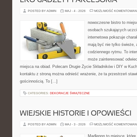
EKO GADŻETY I AKCESORIA
POSTED BY ADMIN
MAJ - 4 - 2026
MOŻLIWOŚĆ KOMENTOWAN
nowoczesne bistro to miejs
osobach szukających uczci
internetowa pokazuje charak
mają być nie tylko świeże,
codziennego rytmu. To inte
może zainteresować odwie
miejsca na obiad. Polecam Drugie Życie Składników i DIY w Kuch
kontaktu z stroną można odnieść wrażenie, że ta przestrzeń staw
gościnnością. To […]
CATEGORIES:
DEKORACJE ŚWIĄTECZNE
WIEJSKIE HISTORIE I OPOWIEŚCI
POSTED BY ADMIN
MAJ - 3 - 2026
MOŻLIWOŚĆ KOMENTOWAN
Madlennn to miejsce, które