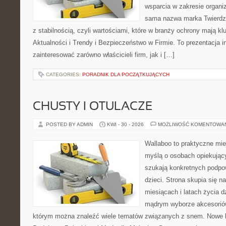
wsparcia w zakresie organi
sama nazwa marka Twierdz
z stabilnością, czyli wartościami, które w branży ochrony mają k
Aktualności i Trendy i Bezpieczeństwo w Firmie. To prezentacja i
zainteresować zarówno właścicieli firm, jak i […]
CATEGORIES:
PORADNIK DLA POCZĄTKUJĄCYCH
CHUSTY I OTULACZE
POSTED BY ADMIN
KWI - 30 - 2026
MOŻLIWOŚĆ KOMENTOWA
Wallaboo to praktyczne mie
myślą o osobach opiekujący
szukają konkretnych podpo
dzieci. Strona skupia się n
miesiącach i latach życia 
mądrym wyborze akcesoriów
którym można znaleźć wiele tematów związanych z snem. Nowe ka