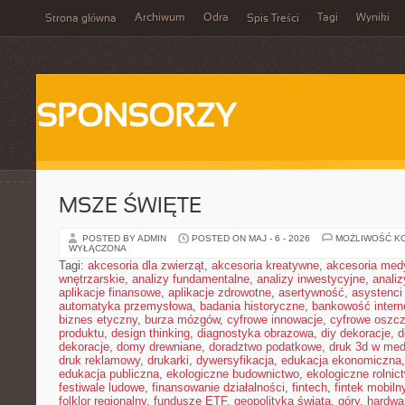
Archiwum
Odra
Tagi
Wyniki
Strona główna
Spis Treści
SPONSORZY
MSZE ŚWIĘTE
POSTED BY ADMIN
POSTED ON MAJ - 6 - 2026
MOŻLIWOŚĆ K
WYŁĄCZONA
Tagi:
akcesoria dla zwierząt
,
akcesoria kreatywne
,
akcesoria med
wnętrzarskie
,
analizy fundamentalne
,
analizy inwestycyjne
,
analiz
aplikacje finansowe
,
aplikacje zdrowotne
,
asertywność
,
asystenci
automatyka przemysłowa
,
badania historyczne
,
bankowość intern
biznes etyczny
,
burza mózgów
,
cyfrowe innowacje
,
cyfrowe oszc
produktu
,
design thinking
,
diagnostyka obrazowa
,
diy dekoracje
,
d
dekoracje
,
domy drewniane
,
doradztwo podatkowe
,
druk 3d w me
druk reklamowy
,
drukarki
,
dywersyfikacja
,
edukacja ekonomiczna
edukacja publiczna
,
ekologiczne budownictwo
,
ekologiczne rolnic
festiwale ludowe
,
finansowanie działalności
,
fintech
,
fintek mobiln
folklor regionalny
,
fundusze ETF
,
geopolityka świata
,
góry
,
hardwa