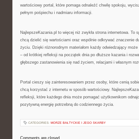
wartościowy portal, które pomaga odnaleźć chwilę spokoju, wycisz
pełnym pośpiechu i nadmiaru informacji.
NajlepszeKazania.pl to więcej niż zwykła strona internetowa. To s
chcą dzielić się wartościami oraz wspólnie odkrywać znaczenie
życiu. Dzięki różnorodnym materiałom każdy odwiedzający może zn
– od krótkiej refleksji na początek dnia po dłuższe kazania i rozw
głębszego zastanowienia się nad życiem, relacjami i własnym r
Portal cieszy się zainteresowaniem przez osoby, które cenią sobi
chcą korzystać z internetu w sposób wartościowy. NajlepszeKazan
refleksji, które każdego dnia może pomagać użytkownikom odnaj
pozytywną energię potrzebną do codziennego życia.
CATEGORIES:
MORZE BAŁTYCKIE I JEGO SKARBY
Comments are closed.