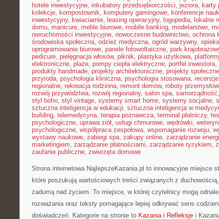
hotele inwestycyjne
,
inkubatory przedsiębiorczości
,
jeziora
,
karty 
kolekcje
,
kompostownik
,
komputery gamingowe
,
konferencje nau
inwestycyjny
,
kwiaciarnie
,
leasing operacyjny
,
logopedia
,
lokalne 
domu
,
manicure
,
meble biurowe
,
mobile banking
,
modelarstwo
,
mo
nieruchomości inwestycyjne
,
nowoczesne budownictwo
,
ochrona
środowiska społeczna
,
odzież medyczna
,
ogród warzywny
,
opiek
oprogramowanie biurowe
,
panele fotowoltaiczne
,
park krajobrazow
pedicure
,
pielęgnacja włosów
,
piknik
,
plastyka użytkowa
,
platfor
elektroniczne
,
plaże
,
pompy ciepła elektryczne
,
portfel inwestora
,
produkty handmade
,
projekty architektoniczne
,
projekty społeczn
przyroda
,
psychologia kliniczna
,
psychologia stosowana
,
recenzje
regionalne
,
rekreacja rodzinna
,
remont domów
,
roboty przemysłow
rozwój przywództwa
,
rozwój regionalny
,
salon spa
,
samorządność
styl boho
,
styl vintage
,
systemy smart home
,
systemy socjalne
,
sztuczna inteligencja w edukacji
,
sztuczna inteligencja w medycy
building
,
telemedycyna
,
terapia poznawcza
,
terminal płatniczy
,
te
psychologiczne
,
uprawa ziół
,
usługi chmurowe
,
wędrówki
,
weteryn
psychologiczne
,
współpraca zespołowa
,
wspomaganie rozwoju
,
w
wystawy naukowe
,
zabiegi spa
,
zakupy online
,
zarządzanie energ
marketingiem
,
zarządzanie płatnościami
,
zarządzanie ryzykiem
,
z
zaufanie publiczne
,
zwierzęta domowe
Strona internetowa NajlepszeKazania.pl to innowacyjne miejsce 
które poszukują wartościowych treści związanych z duchowości
zadumą nad życiem. To miejsce, w której czytelnicy mogą odnaleź
rozważania oraz teksty pomagające lepiej odkrywać sens codzie
doświadczeń. Kategorie na stronie to
Kazania i Refleksje
i Kazania