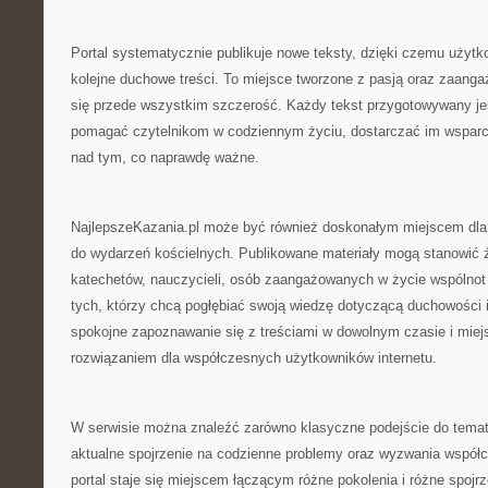
Portal systematycznie publikuje nowe teksty, dzięki czemu użyt
kolejne duchowe treści. To miejsce tworzone z pasją oraz zaang
się przede wszystkim szczerość. Każdy tekst przygotowywany je
pomagać czytelnikom w codziennym życiu, dostarczać im wsparci
nad tym, co naprawdę ważne.
NajlepszeKazania.pl może być również doskonałym miejscem dla
do wydarzeń kościelnych. Publikowane materiały mogą stanowić źró
katechetów, nauczycieli, osób zaangażowanych w życie wspólnot r
tych, którzy chcą pogłębiać swoją wiedzę dotyczącą duchowości i
spokojne zapoznawanie się z treściami w dowolnym czasie i miej
rozwiązaniem dla współczesnych użytkowników internetu.
W serwisie można znaleźć zarówno klasyczne podejście do tematów 
aktualne spojrzenie na codzienne problemy oraz wyzwania współ
portal staje się miejscem łączącym różne pokolenia i różne spoj