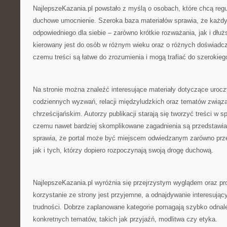
NajlepszeKazania.pl powstało z myślą o osobach, które chcą regul
duchowe umocnienie. Szeroka baza materiałów sprawia, że każdy
odpowiedniego dla siebie – zarówno krótkie rozważania, jak i dłuż
kierowany jest do osób w różnym wieku oraz o różnych doświadcz
czemu treści są łatwe do zrozumienia i mogą trafiać do szerokieg
Na stronie można znaleźć interesujące materiały dotyczące urocz
codziennych wyzwań, relacji międzyludzkich oraz tematów związ
chrześcijańskim. Autorzy publikacji starają się tworzyć treści w s
czemu nawet bardziej skomplikowane zagadnienia są przedstawia
sprawia, że portal może być miejscem odwiedzanym zarówno prz
jak i tych, którzy dopiero rozpoczynają swoją drogę duchową.
NajlepszeKazania.pl wyróżnia się przejrzystym wyglądem oraz pr
korzystanie ze strony jest przyjemne, a odnajdywanie interesujący
trudności. Dobrze zaplanowane kategorie pomagają szybko odnal
konkretnych tematów, takich jak przyjaźń, modlitwa czy etyka.