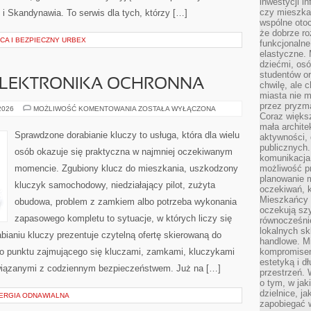
inwestycji in
czy mieszka
y i Skandynawia. To serwis dla tych, którzy […]
wspólne otoc
że dobrze ro
CA I BEZPIECZNY URBEX
funkcjonalne
elastyczne. 
dziećmi, osó
studentów or
 ELEKTRONIKA OCHRONNA
chwilę, ale 
miasta nie 
przez pryzma
IMMOBILIZERY
 2026
MOŻLIWOŚĆ KOMENTOWANIA
ZOSTAŁA WYŁĄCZONA
Coraz większ
I
ELEKTRONIKA
mała archite
OCHRONNA
Sprawdzone dorabianie kluczy to usługa, która dla wielu
aktywności, 
publicznych.
osób okazuje się praktyczna w najmniej oczekiwanym
komunikacja,
momencie. Zgubiony klucz do mieszkania, uszkodzony
możliwość pr
planowanie m
kluczyk samochodowy, niedziałający pilot, zużyta
oczekiwań, k
Mieszkańcy c
obudowa, problem z zamkiem albo potrzeba wykonania
oczekują szy
zapasowego kompletu to sytuacje, w których liczy się
równocześni
lokalnych sk
ianiu kluczy prezentuje czytelną ofertę skierowaną do
handlowe. Mi
o punktu zajmującego się kluczami, zamkami, kluczykami
kompromise
estetyką i d
iązanymi z codziennym bezpieczeństwem. Już na […]
przestrzeń.
o tym, w jak
dzielnice, ja
NERGIA ODNAWIALNA
zapobiegać w