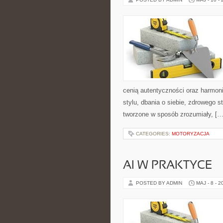
cenią autentyczności oraz harmoni
stylu, dbania o siebie, zdrowego st
tworzone w sposób zrozumiały, […
CATEGORIES:
MOTORYZACJA
AI W PRAKTYCE
POSTED BY ADMIN
MAJ - 8 - 2