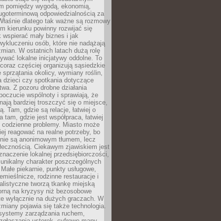
m pomiędzy wygodą, ekonomią,
ługoterminową odpowiedzialnością za
 Właśnie dlatego tak ważne są rozmowy
im kierunku powinny rozwijać się
k wspierać mały biznes i jak
ykluczeniu osób, które nie nadążają
ian. W ostatnich latach dużą rolę
ywać lokalne inicjatywy oddolne. To
oraz częściej organizują sąsiedzkie
e sprzątania okolicy, wymiany roślin,
a dzieci czy spotkania dotyczące
wa. Z pozoru drobne działania
oczucie wspólnoty i sprawiają, że
nają bardziej troszczyć się o miejsce,
ą. Tam, gdzie są relacje, łatwiej o
a tam, gdzie jest współpraca, łatwiej
 codzienne problemy. Miasto może
ej reagować na realne potrzeby, bo
nie są anonimowym tłumem, lecz
łecznością. Ciekawym zjawiskiem jest
znaczenie lokalnej przedsiębiorczości,
 unikalny charakter poszczególnych
i. Małe piekarnie, punkty usługowe,
emieślnicze, rodzinne restauracje i
alistyczne tworzą tkankę miejską
porną na kryzysy niż bezosobowe
te wyłącznie na dużych graczach. W
zmiany pojawia się także technologia.
 systemy zarządzania ruchem,
 zgłaszania usterek, cyfrowe mapy