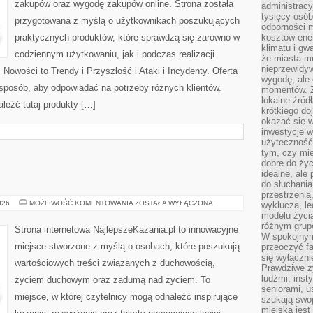
zakupów oraz wygodę zakupów online. Strona została
administrac
tysięcy osób
przygotowana z myślą o użytkownikach poszukujących
odporności 
praktycznych produktów, które sprawdzą się zarówno w
kosztów ene
klimatu i gw
codziennym użytkowaniu, jak i podczas realizacji
że miasta m
nieprzewidyw
Nowości to Trendy i Przyszłość i Ataki i Incydenty. Oferta
wygodę, ale 
 sposób, aby odpowiadać na potrzeby różnych klientów.
momentów. Zi
lokalne źród
leźć tutaj produkty […]
krótkiego do
okazać się w
inwestycje w
użyteczność
tym, czy mi
dobre do życ
idealne, ale
do słuchania
przestrzenią,
MSZE
026
MOŻLIWOŚĆ KOMENTOWANIA
ZOSTAŁA WYŁĄCZONA
wyklucza, le
ŚWIĘTE
modelu życia
różnym gru
Strona internetowa NajlepszeKazania.pl to innowacyjne
W spokojnym
miejsce stworzone z myślą o osobach, które poszukują
przeoczyć f
się wyłączni
wartościowych treści związanych z duchowością,
Prawdziwe ży
ludźmi, inst
życiem duchowym oraz zadumą nad życiem. To
seniorami, u
miejsce, w której czytelnicy mogą odnaleźć inspirujące
szukają swo
miejska jest