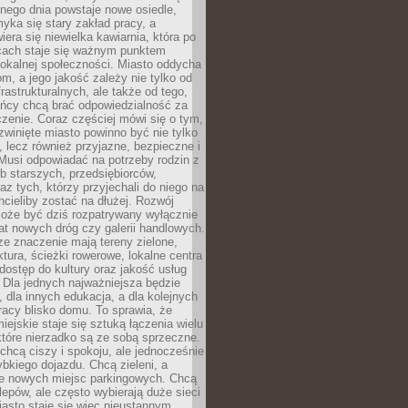
nego dnia powstaje nowe osiedle,
yka się stary zakład pracy, a
iera się niewielka kawiarnia, która po
ącach staje się ważnym punktem
lokalnej społeczności. Miasto oddycha
jom, a jego jakość zależy nie tylko od
frastrukturalnych, ale także od tego,
ńcy chcą brać odpowiedzialność za
zenie. Coraz częściej mówi się o tym,
zwinięte miasto powinno być nie tylko
, lecz również przyjazne, bezpieczne i
Musi odpowiadać na potrzeby rodzin z
b starszych, przedsiębiorców,
az tych, którzy przyjechali do niego na
chcieliby zostać na dłużej. Rozwój
może być dziś rozpatrywany wyłącznie
t nowych dróg czy galerii handlowych.
e znaczenie mają tereny zielone,
ktura, ścieżki rowerowe, lokalne centra
dostęp do kultury oraz jakość usług
 Dla jednych najważniejsza będzie
 dla innych edukacja, a dla kolejnych
acy blisko domu. To sprawia, że
iejskie staje się sztuką łączenia wielu
tóre nierzadko są ze sobą sprzeczne.
hcą ciszy i spokoju, ale jednocześnie
bkiego dojazdu. Chcą zieleni, a
e nowych miejsc parkingowych. Chcą
lepów, ale często wybierają duże sieci
asto staje się więc nieustannym