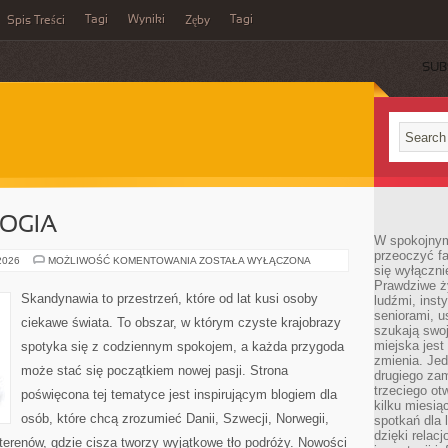
Tagi
Wyniki
Tagi
Spis Treści
Zęby
SUB
LOGIA
W spokojnym
przeoczyć f
LEGENDY
 2026
MOŻLIWOŚĆ KOMENTOWANIA
ZOSTAŁA WYŁĄCZONA
się wyłączni
I
MITOLOGIA
Prawdziwe ży
Skandynawia to przestrzeń, które od lat kusi osoby
ludźmi, inst
seniorami, u
ciekawe świata. To obszar, w którym czyste krajobrazy
szukają swo
miejska jest
spotyka się z codziennym spokojem, a każda przygoda
zmienia. Jed
może stać się początkiem nowej pasji. Strona
drugiego zam
trzeciego otw
poświęcona tej tematyce jest inspirującym blogiem dla
kilku miesi
osób, które chcą zrozumieć Danii, Szwecji, Norwegii,
spotkań dla 
dzięki relac
h terenów, gdzie cisza tworzy wyjątkowe tło podróży. Nowości