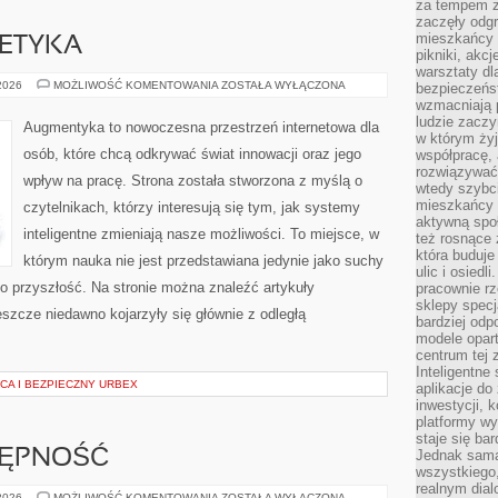
za tempem zm
zaczęły odgr
mieszkańcy c
 ETYKA
pikniki, akcj
warsztaty dl
TECHNOLOGIA
 2026
MOŻLIWOŚĆ KOMENTOWANIA
ZOSTAŁA WYŁĄCZONA
bezpieczeńst
A
wzmacniają p
ETYKA
ludzie zaczy
Augmentyka to nowoczesna przestrzeń internetowa dla
w którym żyj
osób, które chcą odkrywać świat innowacji oraz jego
współpracę, 
rozwiązywać
wpływ na pracę. Strona została stworzona z myślą o
wtedy szybci
mieszkańcy 
czytelnikach, którzy interesują się tym, jak systemy
aktywną spo
inteligentne zmieniają nasze możliwości. To miejsce, w
też rosnące 
która buduje
którym nauka nie jest przedstawiana jedynie jako suchy
ulic i osiedl
ń o przyszłość. Na stronie można znaleźć artykuły
pracownie rz
sklepy specj
szcze niedawno kojarzyły się głównie z odległą
bardziej od
modele opar
centrum tej 
Inteligentne
CA I BEZPIECZNY URBEX
aplikacje do
inwestycji, 
platformy wy
staje się ba
TĘPNOŚĆ
Jednak sama
wszystkiego,
realnym dial
PODRÓŻE
 2026
MOŻLIWOŚĆ KOMENTOWANIA
ZOSTAŁA WYŁĄCZONA