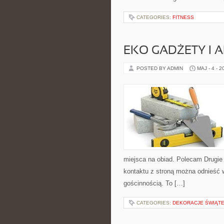
CATEGORIES:
FITNESS
EKO GADŻETY I 
POSTED BY ADMIN
MAJ - 4 - 2
miejsca na obiad. Polecam Drugie
kontaktu z stroną można odnieść w
gościnnością. To […]
CATEGORIES:
DEKORACJE ŚWIĄT