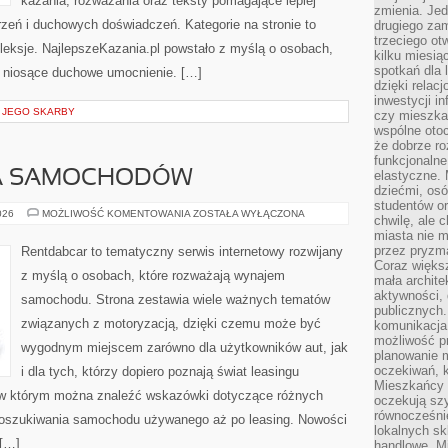
kazania, rozważania oraz teksty pomagające lepiej
zmienia. Jed
eń i duchowych doświadczeń. Kategorie na stronie to
drugiego zam
trzeciego otw
efleksje. NajlepszeKazania.pl powstało z myślą o osobach,
kilku miesi
spotkań dla 
ci niosące duchowe umocnienie. […]
dzięki relac
inwestycji in
I JEGO SKARBY
czy mieszka
wspólne otoc
że dobrze ro
funkcjonalne
A SAMOCHODÓW
elastyczne. 
dziećmi, osó
studentów or
WYPOŻYCZALNIA
026
MOŻLIWOŚĆ KOMENTOWANIA
ZOSTAŁA WYŁĄCZONA
chwilę, ale 
SAMOCHODÓW
miasta nie 
przez pryzma
Rentdabcar to tematyczny serwis internetowy rozwijany
Coraz większ
z myślą o osobach, które rozważają wynajem
mała archite
aktywności, 
samochodu. Strona zestawia wiele ważnych tematów
publicznych.
związanych z motoryzacją, dzięki czemu może być
komunikacja,
możliwość pr
wygodnym miejscem zarówno dla użytkowników aut, jak
planowanie m
oczekiwań, k
i dla tych, którzy dopiero poznają świat leasingu
Mieszkańcy c
 w którym można znaleźć wskazówki dotyczące różnych
oczekują szy
równocześni
 poszukiwania samochodu używanego aż po leasing. Nowości
lokalnych sk
 […]
handlowe. Mi