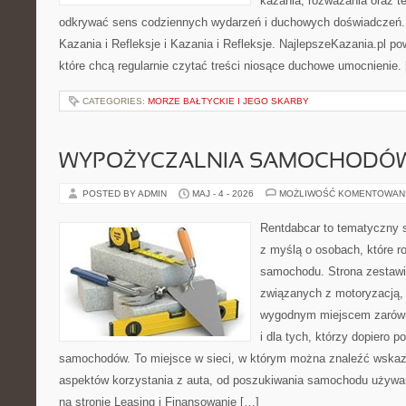
kazania, rozważania oraz t
odkrywać sens codziennych wydarzeń i duchowych doświadczeń. K
Kazania i Refleksje i Kazania i Refleksje. NajlepszeKazania.pl p
które chcą regularnie czytać treści niosące duchowe umocnienie.
CATEGORIES:
MORZE BAŁTYCKIE I JEGO SKARBY
WYPOŻYCZALNIA SAMOCHODÓ
POSTED BY ADMIN
MAJ - 4 - 2026
MOŻLIWOŚĆ KOMENTOWAN
Rentdabcar to tematyczny s
z myślą o osobach, które 
samochodu. Strona zestawi
związanych z motoryzacją,
wygodnym miejscem zarówno
i dla tych, którzy dopiero p
samochodów. To miejsce w sieci, w którym można znaleźć wska
aspektów korzystania z auta, od poszukiwania samochodu używa
na stronie Leasing i Finansowanie […]