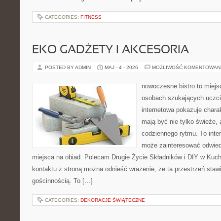
CATEGORIES:
FITNESS
EKO GADŻETY I AKCESORIA
POSTED BY ADMIN
MAJ - 4 - 2026
MOŻLIWOŚĆ KOMENTOWAN
nowoczesne bistro to miejs
osobach szukających uczci
internetowa pokazuje charak
mają być nie tylko świeże,
codziennego rytmu. To inte
może zainteresować odwie
miejsca na obiad. Polecam Drugie Życie Składników i DIY w Kuch
kontaktu z stroną można odnieść wrażenie, że ta przestrzeń staw
gościnnością. To […]
CATEGORIES:
DEKORACJE ŚWIĄTECZNE