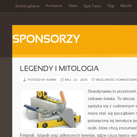
Archiwum
Odra
Tagi
Wyniki
Strona główna
Spis Treści
SPONSORZY
LEGENDY I MITOLOGIA
POSTED BY ADMIN
MAJ - 22 - 2026
MOŻLIWOŚĆ KOMENTOWA
Skandynawia to przestrzeń, 
ciekawe świata. To obszar,
spotyka się z codziennym 
może stać się początkiem n
poświęcona tej tematyce jes
osób, które chcą zrozumieć 
Finlandii, Islandii oraz północnych terenów, gdzie cisza tworzy w