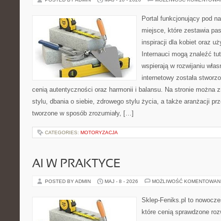
Portal funkcjonujący pod 
miejsce, które zestawia pa
inspiracji dla kobiet oraz u
Internauci mogą znaleźć tut
wspierają w rozwijaniu wła
internetowy została stworz
cenią autentyczności oraz harmonii i balansu. Na stronie można 
stylu, dbania o siebie, zdrowego stylu życia, a także aranżacji prz
tworzone w sposób zrozumiały, […]
CATEGORIES:
MOTORYZACJA
AI W PRAKTYCE
POSTED BY ADMIN
MAJ - 8 - 2026
MOŻLIWOŚĆ KOMENTOWAN
Sklep-Feniks.pl to nowocze
które cenią sprawdzone roz