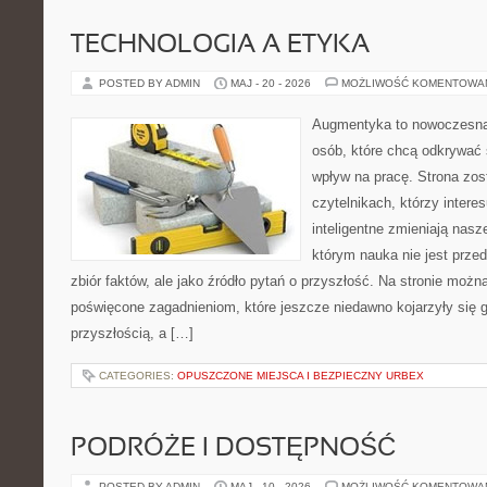
TECHNOLOGIA A ETYKA
POSTED BY ADMIN
MAJ - 20 - 2026
MOŻLIWOŚĆ KOMENTOWA
Augmentyka to nowoczesna 
osób, które chcą odkrywać ś
wpływ na pracę. Strona zos
czytelnikach, którzy intere
inteligentne zmieniają nasz
którym nauka nie jest prze
zbiór faktów, ale jako źródło pytań o przyszłość. Na stronie możn
poświęcone zagadnieniom, które jeszcze niedawno kojarzyły się g
przyszłością, a […]
CATEGORIES:
OPUSZCZONE MIEJSCA I BEZPIECZNY URBEX
PODRÓŻE I DOSTĘPNOŚĆ
POSTED BY ADMIN
MAJ - 10 - 2026
MOŻLIWOŚĆ KOMENTOWA