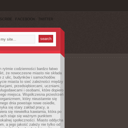
SCRIBE
FACEBOOK
TWITTER
 rytmie codzienności bardzo łatwo
akt, że nowoczesne miasto nie składa
e z ulic, budynków i samochodów.
cie miasta to sieć zależności między
ytucjami, przedsiębiorcami, uczniami,
sługodawcami i osobami, które dopiero
jego miejsca. Współczesna przestrzeń
 organizmem, który nieustannie się
nego dnia powstaje nowe osiedle,
yka się stary zakład pracy, a
iera się niewielka kawiarnia, która po
ącach staje się ważnym punktem
lokalnej społeczności. Miasto oddycha
jom, a jego jakość zależy nie tylko od