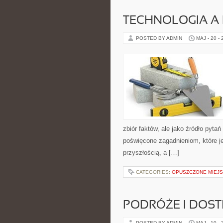
TECHNOLOGIA A
POSTED BY ADMIN
MAJ - 20 -
zbiór faktów, ale jako źródło pyta
poświęcone zagadnieniom, które je
przyszłością, a […]
CATEGORIES:
OPUSZCZONE MIEJS
PODRÓŻE I DOS
POSTED BY ADMIN
MAJ - 10 -