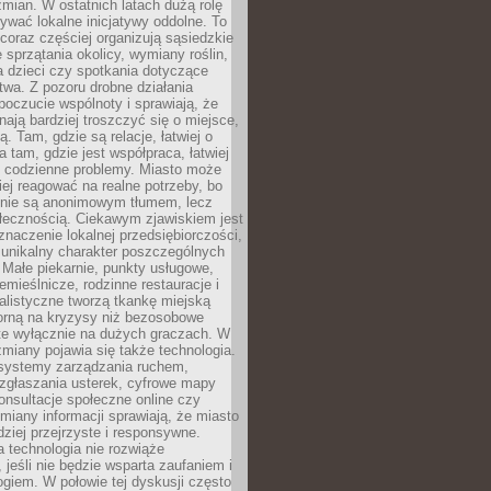
ian. W ostatnich latach dużą rolę
ywać lokalne inicjatywy oddolne. To
oraz częściej organizują sąsiedzkie
e sprzątania okolicy, wymiany roślin,
a dzieci czy spotkania dotyczące
wa. Z pozoru drobne działania
oczucie wspólnoty i sprawiają, że
nają bardziej troszczyć się o miejsce,
ą. Tam, gdzie są relacje, łatwiej o
a tam, gdzie jest współpraca, łatwiej
 codzienne problemy. Miasto może
ej reagować na realne potrzeby, bo
nie są anonimowym tłumem, lecz
łecznością. Ciekawym zjawiskiem jest
znaczenie lokalnej przedsiębiorczości,
 unikalny charakter poszczególnych
i. Małe piekarnie, punkty usługowe,
emieślnicze, rodzinne restauracje i
alistyczne tworzą tkankę miejską
porną na kryzysy niż bezosobowe
te wyłącznie na dużych graczach. W
zmiany pojawia się także technologia.
 systemy zarządzania ruchem,
 zgłaszania usterek, cyfrowe mapy
konsultacje społeczne online czy
miany informacji sprawiają, że miasto
rdziej przejrzyste i responsywne.
 technologia nie rozwiąże
 jeśli nie będzie wsparta zaufaniem i
ogiem. W połowie tej dyskusji często