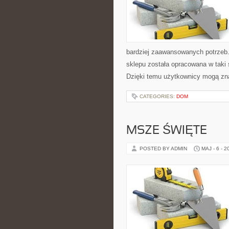
bardziej zaawansowanych potrzeb. 
sklepu została opracowana w taki
Dzięki temu użytkownicy mogą zna
CATEGORIES:
DOM
MSZE ŚWIĘTE
POSTED BY ADMIN
MAJ - 6 - 2