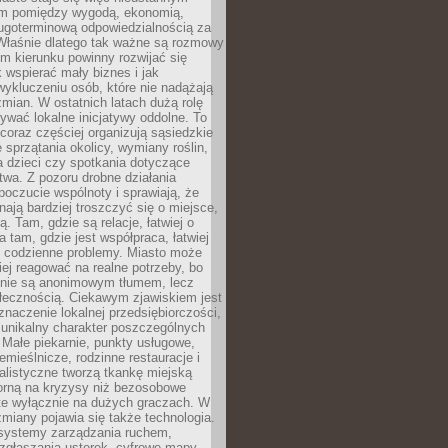
m pomiędzy wygodą, ekonomią,
ługoterminową odpowiedzialnością za
 Właśnie dlatego tak ważne są rozmowy
im kierunku powinny rozwijać się
k wspierać mały biznes i jak
ykluczeniu osób, które nie nadążają
ian. W ostatnich latach dużą rolę
ywać lokalne inicjatywy oddolne. To
oraz częściej organizują sąsiedzkie
e sprzątania okolicy, wymiany roślin,
a dzieci czy spotkania dotyczące
wa. Z pozoru drobne działania
oczucie wspólnoty i sprawiają, że
nają bardziej troszczyć się o miejsce,
ą. Tam, gdzie są relacje, łatwiej o
a tam, gdzie jest współpraca, łatwiej
 codzienne problemy. Miasto może
ej reagować na realne potrzeby, bo
nie są anonimowym tłumem, lecz
łecznością. Ciekawym zjawiskiem jest
znaczenie lokalnej przedsiębiorczości,
 unikalny charakter poszczególnych
i. Małe piekarnie, punkty usługowe,
emieślnicze, rodzinne restauracje i
alistyczne tworzą tkankę miejską
porną na kryzysy niż bezosobowe
te wyłącznie na dużych graczach. W
zmiany pojawia się także technologia.
 systemy zarządzania ruchem,
 zgłaszania usterek, cyfrowe mapy