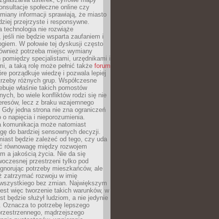
konsultacje społeczne online czy
miany informacji sprawiają, że miasto
rdziej przejrzyste i responsywne.
 technologia nie rozwiąże
 jeśli nie będzie wsparta zaufaniem i
ogiem. W połowie tej dyskusji często
również potrzeba miejsc wymiany
pomiędzy specjalistami, urzędnikami i
i, a taką rolę może pełnić także
forum
re porządkuje wiedzę i pozwala lepiej
trzeby różnych grup. Współczesne
ebuje właśnie takich pomostów
ych, bo wiele konfliktów rodzi się nie
teresów, lecz z braku wzajemnego
 Gdy jedna strona nie zna ograniczeń
o o napięcia i nieporozumienia.
 komunikacja może natomiast
gę do bardziej sensownych decyzji.
iast będzie zależeć od tego, czy uda
ć równowagę między rozwojem
 a jakością życia. Nie da się
oczesnej przestrzeni tylko pod
ignorując potrzeby mieszkańców, ale
eż zatrzymać rozwoju w imię
wszystkiego bez zmian. Największym
est więc tworzenie takich warunków, w
st będzie służył ludziom, a nie jedynie
. Oznacza to potrzebę lepszego
przestrzennego, mądrzejszego