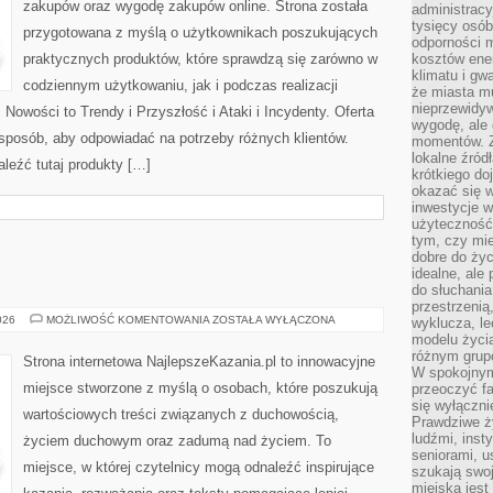
zakupów oraz wygodę zakupów online. Strona została
administrac
tysięcy osób
przygotowana z myślą o użytkownikach poszukujących
odporności 
praktycznych produktów, które sprawdzą się zarówno w
kosztów ene
klimatu i gw
codziennym użytkowaniu, jak i podczas realizacji
że miasta m
nieprzewidyw
Nowości to Trendy i Przyszłość i Ataki i Incydenty. Oferta
wygodę, ale 
 sposób, aby odpowiadać na potrzeby różnych klientów.
momentów. Zi
lokalne źród
leźć tutaj produkty […]
krótkiego do
okazać się w
inwestycje w
użyteczność
tym, czy mi
dobre do życ
idealne, ale
do słuchania
przestrzenią,
MSZE
026
MOŻLIWOŚĆ KOMENTOWANIA
ZOSTAŁA WYŁĄCZONA
wyklucza, le
ŚWIĘTE
modelu życia
różnym gru
Strona internetowa NajlepszeKazania.pl to innowacyjne
W spokojnym
miejsce stworzone z myślą o osobach, które poszukują
przeoczyć f
się wyłączni
wartościowych treści związanych z duchowością,
Prawdziwe ży
ludźmi, inst
życiem duchowym oraz zadumą nad życiem. To
seniorami, u
miejsce, w której czytelnicy mogą odnaleźć inspirujące
szukają swo
miejska jest