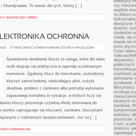
inwestycji in
czy mieszka
y i Skandynawia. To serwis dla tych, którzy […]
wspólne otoc
że dobrze ro
CA I BEZPIECZNY URBEX
funkcjonalne
elastyczne. 
dziećmi, osó
studentów or
 ELEKTRONIKA OCHRONNA
chwilę, ale 
miasta nie 
przez pryzma
IMMOBILIZERY
 2026
MOŻLIWOŚĆ KOMENTOWANIA
ZOSTAŁA WYŁĄCZONA
Coraz większ
I
ELEKTRONIKA
mała archite
OCHRONNA
Sprawdzone dorabianie kluczy to usługa, która dla wielu
aktywności, 
publicznych.
osób okazuje się praktyczna w najmniej oczekiwanym
komunikacja,
momencie. Zgubiony klucz do mieszkania, uszkodzony
możliwość pr
planowanie m
kluczyk samochodowy, niedziałający pilot, zużyta
oczekiwań, k
Mieszkańcy c
obudowa, problem z zamkiem albo potrzeba wykonania
oczekują szy
zapasowego kompletu to sytuacje, w których liczy się
równocześni
lokalnych sk
ianiu kluczy prezentuje czytelną ofertę skierowaną do
handlowe. Mi
o punktu zajmującego się kluczami, zamkami, kluczykami
kompromise
estetyką i d
iązanymi z codziennym bezpieczeństwem. Już na […]
przestrzeń.
o tym, w jak
dzielnice, ja
NERGIA ODNAWIALNA
zapobiegać w