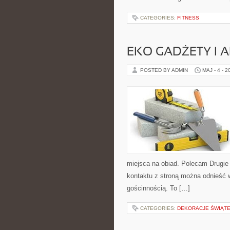
CATEGORIES:
FITNESS
EKO GADŻETY I 
POSTED BY ADMIN
MAJ - 4 - 2
miejsca na obiad. Polecam Drugie
kontaktu z stroną można odnieść w
gościnnością. To […]
CATEGORIES:
DEKORACJE ŚWIĄT