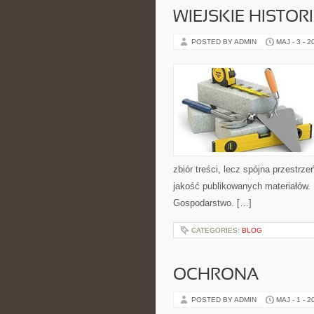
WIEJSKIE HISTOR
POSTED BY ADMIN
MAJ - 3 - 2
zbiór treści, lecz spójna przestrz
jakość publikowanych materiałów.
Gospodarstwo. […]
CATEGORIES:
BLOG
OCHRONA
POSTED BY ADMIN
MAJ - 1 - 2