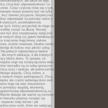
frastrukturalnych, ale także od tego,
ńcy chcą brać odpowiedzialność za
zenie. Coraz częściej mówi się o tym,
zwinięte miasto powinno być nie tylko
, lecz również przyjazne, bezpieczne i
Musi odpowiadać na potrzeby rodzin z
b starszych, przedsiębiorców,
az tych, którzy przyjechali do niego na
chcieliby zostać na dłużej. Rozwój
może być dziś rozpatrywany wyłącznie
t nowych dróg czy galerii handlowych.
e znaczenie mają tereny zielone,
ktura, ścieżki rowerowe, lokalne centra
dostęp do kultury oraz jakość usług
 Dla jednych najważniejsza będzie
 dla innych edukacja, a dla kolejnych
acy blisko domu. To sprawia, że
iejskie staje się sztuką łączenia wielu
tóre nierzadko są ze sobą sprzeczne.
hcą ciszy i spokoju, ale jednocześnie
bkiego dojazdu. Chcą zieleni, a
e nowych miejsc parkingowych. Chcą
lepów, ale często wybierają duże sieci
asto staje się więc nieustannym
m pomiędzy wygodą, ekonomią,
ługoterminową odpowiedzialnością za
 Właśnie dlatego tak ważne są rozmowy
im kierunku powinny rozwijać się
k wspierać mały biznes i jak
ykluczeniu osób, które nie nadążają