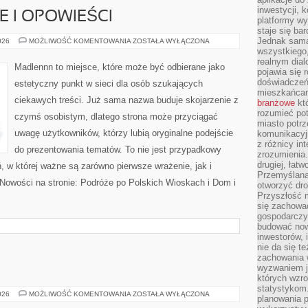
inwestycji, 
IE I OPOWIEŚCI
platformy wy
staje się ba
Jednak sama
WIEJSKIE
026
MOŻLIWOŚĆ KOMENTOWANIA
ZOSTAŁA WYŁĄCZONA
HISTORIE
wszystkiego,
I
realnym dial
OPOWIEŚCI
Madlennn to miejsce, które może być odbierane jako
pojawia się 
doświadczeń 
estetyczny punkt w sieci dla osób szukających
mieszkańcam
ciekawych treści. Już sama nazwa buduje skojarzenie z
branżowe
któ
rozumieć po
czymś osobistym, dlatego strona może przyciągać
miasto potrz
uwagę użytkowników, którzy lubią oryginalne podejście
komunikacyjn
z różnicy in
do prezentowania tematów. To nie jest przypadkowy
zrozumienia.
drugiej, łatw
eń, w której ważne są zarówno pierwsze wrażenie, jak i
Przemyślana
 Nowości na stronie: Podróże po Polskich Wioskach i Dom i
otworzyć dro
Przyszłość m
się zachowa
gospodarczym
budować now
inwestorów, 
nie da się t
zachowania 
wyzwaniem j
których wzro
statystykom
OCHRONA
026
MOŻLIWOŚĆ KOMENTOWANIA
ZOSTAŁA WYŁĄCZONA
planowania 