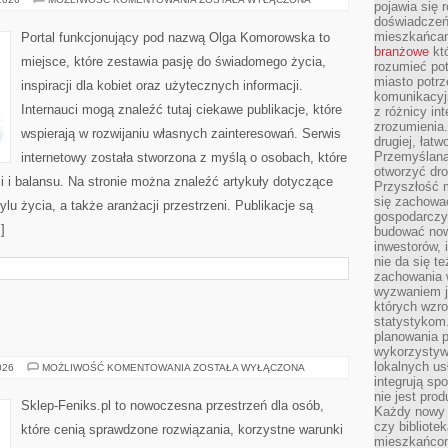
pojawia się 
I
doświadczeń 
DOSTĘPNOŚĆ
mieszkańcam
Portal funkcjonujący pod nazwą Olga Komorowska to
branżowe
któ
miejsce, które zestawia pasję do świadomego życia,
rozumieć po
miasto potrz
inspiracji dla kobiet oraz użytecznych informacji.
komunikacyjn
Internauci mogą znaleźć tutaj ciekawe publikacje, które
z różnicy in
zrozumienia.
wspierają w rozwijaniu własnych zainteresowań. Serwis
drugiej, łatw
Przemyślana
internetowy została stworzona z myślą o osobach, które
otworzyć dro
i i balansu. Na stronie można znaleźć artykuły dotyczące
Przyszłość m
się zachowa
ylu życia, a także aranżacji przestrzeni. Publikacje są
gospodarczym
]
budować now
inwestorów, 
nie da się t
zachowania 
wyzwaniem j
których wzro
statystykom
planowania 
wykorzystyw
lokalnych us
AI
026
MOŻLIWOŚĆ KOMENTOWANIA
ZOSTAŁA WYŁĄCZONA
W
integrują sp
PRAKTYCE
nie jest pr
Sklep-Feniks.pl to nowoczesna przestrzeń dla osób,
Każdy nowy 
czy bibliotek
które cenią sprawdzone rozwiązania, korzystne warunki
mieszkańcom