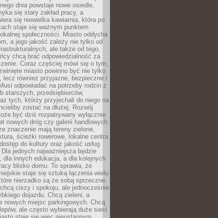
nego dnia powstaje nowe osiedle,
yka się stary zakład pracy, a
iera się niewielka kawiarnia, która po
ącach staje się ważnym punktem
lokalnej społeczności. Miasto oddycha
jom, a jego jakość zależy nie tylko od
frastrukturalnych, ale także od tego,
ńcy chcą brać odpowiedzialność za
zenie. Coraz częściej mówi się o tym,
zwinięte miasto powinno być nie tylko
, lecz również przyjazne, bezpieczne i
Musi odpowiadać na potrzeby rodzin z
b starszych, przedsiębiorców,
az tych, którzy przyjechali do niego na
chcieliby zostać na dłużej. Rozwój
może być dziś rozpatrywany wyłącznie
t nowych dróg czy galerii handlowych.
e znaczenie mają tereny zielone,
ktura, ścieżki rowerowe, lokalne centra
dostęp do kultury oraz jakość usług
 Dla jednych najważniejsza będzie
 dla innych edukacja, a dla kolejnych
acy blisko domu. To sprawia, że
iejskie staje się sztuką łączenia wielu
tóre nierzadko są ze sobą sprzeczne.
hcą ciszy i spokoju, ale jednocześnie
bkiego dojazdu. Chcą zieleni, a
e nowych miejsc parkingowych. Chcą
lepów, ale często wybierają duże sieci
asto staje się więc nieustannym