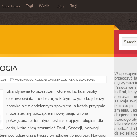
Tagi
Wyniki
Tagi
Spis Treści
Zęby
SUB
LOGIA
W spokojnym
przeoczyć f
LEGENDY
 2026
MOŻLIWOŚĆ KOMENTOWANIA
ZOSTAŁA WYŁĄCZONA
się wyłączni
I
MITOLOGIA
Prawdziwe ży
Skandynawia to przestrzeń, które od lat kusi osoby
ludźmi, inst
seniorami, u
ciekawe świata. To obszar, w którym czyste krajobrazy
szukają swo
miejska jest
spotyka się z codziennym spokojem, a każda przygoda
zmienia. Jed
może stać się początkiem nowej pasji. Strona
drugiego zam
trzeciego otw
poświęcona tej tematyce jest inspirującym blogiem dla
kilku miesi
osób, które chcą zrozumieć Danii, Szwecji, Norwegii,
spotkań dla 
dzięki relac
h terenów, gdzie cisza tworzy wyjątkowe tło podróży. Nowości