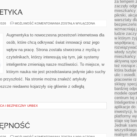
za tempem zm
zaczęły odgr
mieszkańcy c
 ETYKA
pikniki, akcj
warsztaty dl
TECHNOLOGIA
 2026
MOŻLIWOŚĆ KOMENTOWANIA
ZOSTAŁA WYŁĄCZONA
bezpieczeńst
A
wzmacniają p
ETYKA
ludzie zaczy
Augmentyka to nowoczesna przestrzeń internetowa dla
w którym żyj
osób, które chcą odkrywać świat innowacji oraz jego
współpracę, 
rozwiązywać
wpływ na pracę. Strona została stworzona z myślą o
wtedy szybci
mieszkańcy 
czytelnikach, którzy interesują się tym, jak systemy
aktywną spo
inteligentne zmieniają nasze możliwości. To miejsce, w
też rosnące 
która buduje
którym nauka nie jest przedstawiana jedynie jako suchy
ulic i osiedl
ń o przyszłość. Na stronie można znaleźć artykuły
pracownie rz
sklepy specj
szcze niedawno kojarzyły się głównie z odległą
bardziej od
modele opar
centrum tej 
Inteligentne
CA I BEZPIECZNY URBEX
aplikacje do
inwestycji, 
platformy wy
staje się ba
TĘPNOŚĆ
Jednak sama
wszystkiego,
realnym dial
PODRÓŻE
 2026
MOŻLIWOŚĆ KOMENTOWANIA
ZOSTAŁA WYŁĄCZONA