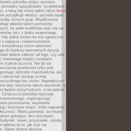
również potrzeba miejsc wymiany
pomiędzy specjalistami, urzędnikami i
i, a taką rolę może pełnić także
forum
re porządkuje wiedzę i pozwala lepiej
trzeby różnych grup. Współczesne
ebuje właśnie takich pomostów
ych, bo wiele konfliktów rodzi się nie
teresów, lecz z braku wzajemnego
 Gdy jedna strona nie zna ograniczeń
o o napięcia i nieporozumienia.
 komunikacja może natomiast
gę do bardziej sensownych decyzji.
iast będzie zależeć od tego, czy uda
ć równowagę między rozwojem
 a jakością życia. Nie da się
oczesnej przestrzeni tylko pod
ignorując potrzeby mieszkańców, ale
eż zatrzymać rozwoju w imię
wszystkiego bez zmian. Największym
est więc tworzenie takich warunków, w
st będzie służył ludziom, a nie jedynie
. Oznacza to potrzebę lepszego
przestrzennego, mądrzejszego
ania pustostanów, wspierania
ług i tworzenia miejsc, które naprawdę
ołeczność. Warto pamiętać, że miasto
oduktem gotowym, lecz procesem.
budynek, skwer, przystanek, szkoła
a wpływa na to, jak żyje się
. Nawet drobna decyzja