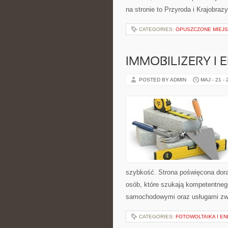
na stronie to Przyroda i Krajobraz
CATEGORIES:
OPUSZCZONE MIEJS
IMMOBILIZERY I
POSTED BY ADMIN
MAJ - 21 -
szybkość. Strona poświęcona dorab
osób, które szukają kompetentneg
samochodowymi oraz usługami zw
CATEGORIES:
FOTOWOLTAIKA I E