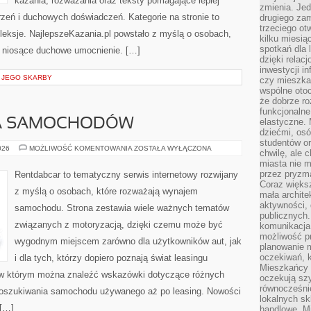
kazania, rozważania oraz teksty pomagające lepiej
zmienia. Jed
eń i duchowych doświadczeń. Kategorie na stronie to
drugiego zam
trzeciego otw
efleksje. NajlepszeKazania.pl powstało z myślą o osobach,
kilku miesi
spotkań dla 
ci niosące duchowe umocnienie. […]
dzięki relac
inwestycji in
I JEGO SKARBY
czy mieszka
wspólne otoc
że dobrze ro
funkcjonalne
A SAMOCHODÓW
elastyczne. 
dziećmi, osó
studentów or
WYPOŻYCZALNIA
026
MOŻLIWOŚĆ KOMENTOWANIA
ZOSTAŁA WYŁĄCZONA
chwilę, ale 
SAMOCHODÓW
miasta nie 
przez pryzma
Rentdabcar to tematyczny serwis internetowy rozwijany
Coraz większ
z myślą o osobach, które rozważają wynajem
mała archite
aktywności, 
samochodu. Strona zestawia wiele ważnych tematów
publicznych.
związanych z motoryzacją, dzięki czemu może być
komunikacja,
możliwość pr
wygodnym miejscem zarówno dla użytkowników aut, jak
planowanie m
oczekiwań, k
i dla tych, którzy dopiero poznają świat leasingu
Mieszkańcy c
 w którym można znaleźć wskazówki dotyczące różnych
oczekują szy
równocześni
 poszukiwania samochodu używanego aż po leasing. Nowości
lokalnych sk
 […]
handlowe. Mi