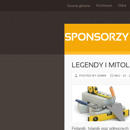
Archiwum
Odra
Strona główna
SPONSORZY
LEGENDY I MITO
POSTED BY ADMIN
MAJ - 22 -
Finlandii, Islandii oraz północnyc