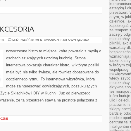
kompromise
estetyką i d
przestrzeń.
o tym, w jak
dzielnice, ja
zapobiegać w
AKCESORIA
za tempem zm
zaczęły odgr
mieszkańcy c
EKO
026
MOŻLIWOŚĆ KOMENTOWANIA
ZOSTAŁA WYŁĄCZONA
pikniki, akcj
GADŻETY
I
warsztaty dl
AKCESORIA
nowoczesne bistro to miejsce, które powstało z myślą o
bezpieczeńst
wzmacniają p
osobach szukających uczciwą kuchnię. Strona
ludzie zaczy
internetowa pokazuje charakter bistro, w którym posiłki
w którym żyj
współpracę, 
mają być nie tylko świeże, ale również dopasowane do
rozwiązywać
wtedy szybci
codziennego rytmu. To internetowa wizytówka, która
mieszkańcy 
może zainteresować odwiedzających, poszukujących
aktywną spo
też rosnące 
 Życie Składników i DIY w Kuchni. Już od pierwszego
która buduje
rażenie, że ta przestrzeń stawia na prostotę połączoną z
ulic i osiedl
pracownie rz
sklepy specj
bardziej od
modele opar
ECZNE
centrum tej 
Inteligentne
aplikacje do