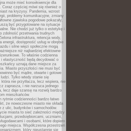
yjna może mieć konsekwencje dla
. Coraz częściej mówi się również o
miast na kryzysy. Pandemia, wzrost
rgii, problemy komunikacyjne, zmiany
ałtowne zjawiska pogodowe pokazały,
uszą być przygotowane na sytuacje
alne. Nie chodzi już tylko o estetykę i
o zdolność przetrwania trudnych
elona infrastruktura, retencja wody,
ła energii, dostępność usług w obrębie
jazdu i silne więzi społeczne mogą
ażniejsze niż najbardziej efektowne
izerunkowe. To właśnie codzienna
 i elastyczność będą decydować o
eszkańcy uznają dane miejsce za
ia. Miasto przyszłości nie musi być
 powinno być mądre, otwarte i gotowe
 ludzi. Tylko wtedy stanie się
 która nie przytłacza, lecz wspiera, nie
cz zaprasza, i nie narzuca jednego
, lecz daje szansę na rozwój bardzo
pom mieszkańców.
 rytmie codzienności bardzo łatwo
akt, że nowoczesne miasto nie składa
e z ulic, budynków i samochodów.
cie miasta to sieć zależności między
ytucjami, przedsiębiorcami, uczniami,
sługodawcami i osobami, które dopiero
jego miejsca. Współczesna przestrzeń
 organizmem, który nieustannie się