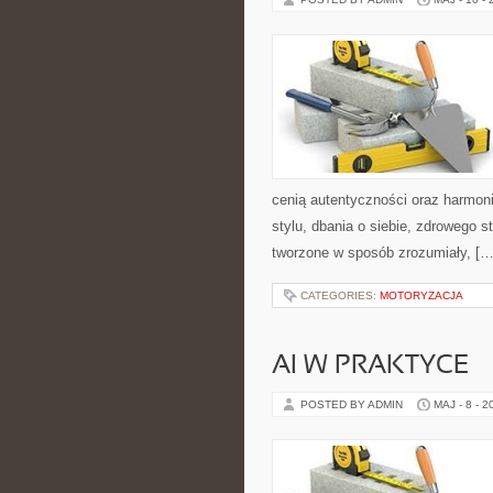
cenią autentyczności oraz harmoni
stylu, dbania o siebie, zdrowego st
tworzone w sposób zrozumiały, […
CATEGORIES:
MOTORYZACJA
AI W PRAKTYCE
POSTED BY ADMIN
MAJ - 8 - 2