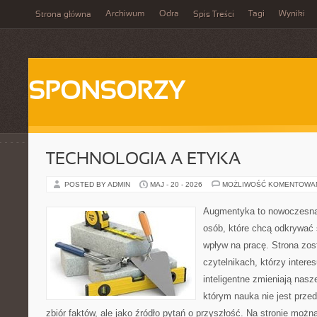
Archiwum
Odra
Tagi
Wyniki
Strona główna
Spis Treści
SPONSORZY
TECHNOLOGIA A ETYKA
POSTED BY ADMIN
MAJ - 20 - 2026
MOŻLIWOŚĆ KOMENTOWA
Augmentyka to nowoczesna 
osób, które chcą odkrywać ś
wpływ na pracę. Strona zos
czytelnikach, którzy intere
inteligentne zmieniają nasz
którym nauka nie jest prze
zbiór faktów, ale jako źródło pytań o przyszłość. Na stronie możn