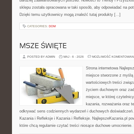
bardziej zaawansowanych potrzeb. Nowości to Trendy i Przyszłość 
sklepu została opracowana w taki sposób, aby odpowiadać na pot
Dzięki temu użytkownicy mogą znaleźć tutaj produkty […]
CATEGORIES:
DOM
MSZE ŚWIĘTE
POSTED BY ADMIN
MAJ - 6 - 2026
MOŻLIWOŚĆ KOMENTOWAN
Strona internetowa Najleps
miejsce stworzone z myślą 
wartościowych treści zwią
życiem duchowym oraz zad
miejsce, w której czytelnic
kazania, rozważania oraz t
odkrywać sens codziennych wydarzeń i duchowych doświadczeń. K
Kazania i Refleksje i Kazania i Refleksje. NajlepszeKazania.pl p
które chcą regularnie czytać treści niosące duchowe umocnienie.