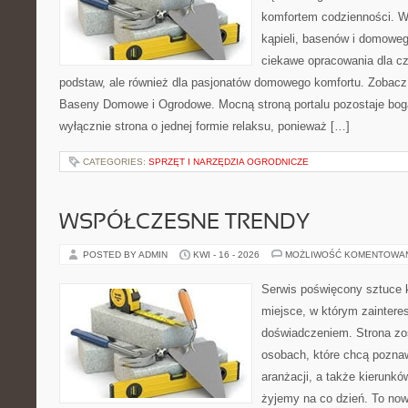
komfortem codzienności. Wi
kąpieli, basenów i domowe
ciekawe opracowania dla c
podstaw, ale również dla pasjonatów domowego komfortu. Zobac
Baseny Domowe i Ogrodowe. Mocną stroną portalu pozostaje bogac
wyłącznie strona o jednej formie relaksu, ponieważ […]
CATEGORIES:
SPRZĘT I NARZĘDZIA OGRODNICZE
WSPÓŁCZESNE TRENDY
POSTED BY ADMIN
KWI - 16 - 2026
MOŻLIWOŚĆ KOMENTOWA
Serwis poświęcony sztuce k
miejsce, w którym zaintere
doświadczeniem. Strona zo
osobach, które chcą poznaw
aranżacji, a także kierunkó
żyjemy na co dzień. To no