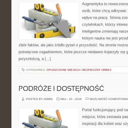
Augmentyka to nowoczesna 
osób, które chcą odkrywać ś
wpływ na pracę. Strona zos
czytelnikach, którzy intere
inteligentne zmieniają nasz
którym nauka nie jest prze
zbiór faktów, ale jako źródło pytań o przyszłość. Na stronie możn
poświęcone zagadnieniom, które jeszcze niedawno kojarzyły się g
przyszłością, a […]
CATEGORIES:
OPUSZCZONE MIEJSCA I BEZPIECZNY URBEX
PODRÓŻE I DOSTĘPNOŚĆ
POSTED BY ADMIN
MAJ - 10 - 2026
MOŻLIWOŚĆ KOMENTOWA
Portal funkcjonujący pod 
miejsce, które zestawia pa
inspiracji dla kobiet oraz u