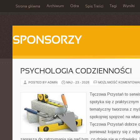
Archiwum
Odra
Tagi
Wyniki
Strona główna
Spis Treści
SPONSORZY
PSYCHOLOGIA CODZIENNOŚCI
POSTED BY ADMIN
MAJ - 23 - 2026
MOŻLIWOŚĆ KOMENTOWA
Tęczowa Przystań to serwi
spotyka się z praktycznym
tematyczny tworzona z myś
spokojniej spojrzeć na wła
Tęczowa Przystań dobrze od
ponieważ kojarzy się z odp
zaprasza do zatrzymania się nad tym, co dzieje się w człowieku.