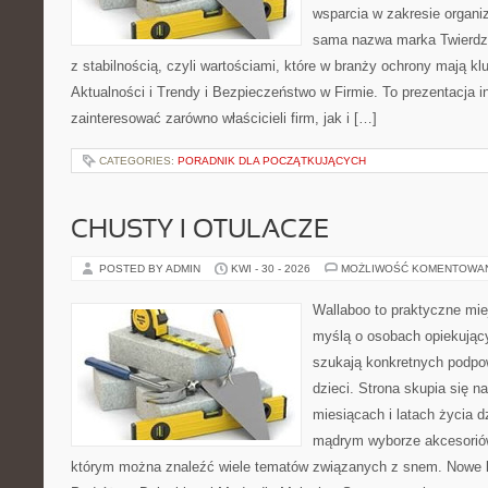
wsparcia w zakresie organi
sama nazwa marka Twierdz
z stabilnością, czyli wartościami, które w branży ochrony mają k
Aktualności i Trendy i Bezpieczeństwo w Firmie. To prezentacja i
zainteresować zarówno właścicieli firm, jak i […]
CATEGORIES:
PORADNIK DLA POCZĄTKUJĄCYCH
CHUSTY I OTULACZE
POSTED BY ADMIN
KWI - 30 - 2026
MOŻLIWOŚĆ KOMENTOWA
Wallaboo to praktyczne mie
myślą o osobach opiekujący
szukają konkretnych podpo
dzieci. Strona skupia się n
miesiącach i latach życia 
mądrym wyborze akcesoriów
którym można znaleźć wiele tematów związanych z snem. Nowe ka