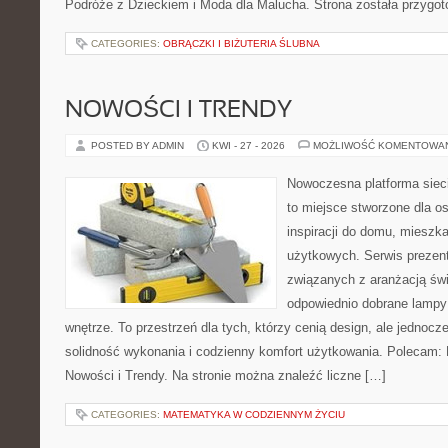
Podróże z Dzieckiem i Moda dla Malucha. Strona została przygo
CATEGORIES:
OBRĄCZKI I BIŻUTERIA ŚLUBNA
NOWOŚCI I TRENDY
POSTED BY ADMIN
KWI - 27 - 2026
MOŻLIWOŚĆ KOMENTOWA
Nowoczesna platforma siec
to miejsce stworzone dla o
inspiracji do domu, mieszka
użytkowych. Serwis prezent
związanych z aranżacją świ
odpowiednio dobrane lampy 
wnętrze. To przestrzeń dla tych, którzy cenią design, ale jednoc
solidność wykonania i codzienny komfort użytkowania. Polecam: Hi
Nowości i Trendy. Na stronie można znaleźć liczne […]
CATEGORIES:
MATEMATYKA W CODZIENNYM ŻYCIU