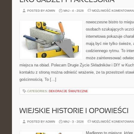
EKO GADŻETY I AKCESORIA
POSTED BY ADMIN
MAJ - 4 - 2026
MOŻLIWOŚĆ KOMENTOWAN
nowoczesne bistro to miejs
osobach szukających uczci
internetowa pokazuje charak
mają być nie tylko świeże,
codziennego rytmu. To inte
może zainteresować odwie
miejsca na obiad. Polecam Drugie Życie Składników i DIY w Kuch
kontaktu z stroną można odnieść wrażenie, że ta przestrzeń staw
gościnnością. To […]
CATEGORIES:
DEKORACJE ŚWIĄTECZNE
WIEJSKIE HISTORIE I OPOWIEŚCI
POSTED BY ADMIN
MAJ - 3 - 2026
MOŻLIWOŚĆ KOMENTOWAN
Madlennn to miejsce, które