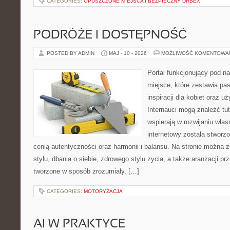
CATEGORIES:
OPUSZCZONE MIEJSCA I BEZPIECZNY URBEX
PODRÓŻE I DOSTĘPNOŚĆ
POSTED BY ADMIN
MAJ - 10 - 2026
MOŻLIWOŚĆ KOMENTOWA
Portal funkcjonujący pod 
miejsce, które zestawia pa
inspiracji dla kobiet oraz u
Internauci mogą znaleźć tut
wspierają w rozwijaniu wła
internetowy została stworz
cenią autentyczności oraz harmonii i balansu. Na stronie można 
stylu, dbania o siebie, zdrowego stylu życia, a także aranżacji prz
tworzone w sposób zrozumiały, […]
CATEGORIES:
MOTORYZACJA
AI W PRAKTYCE