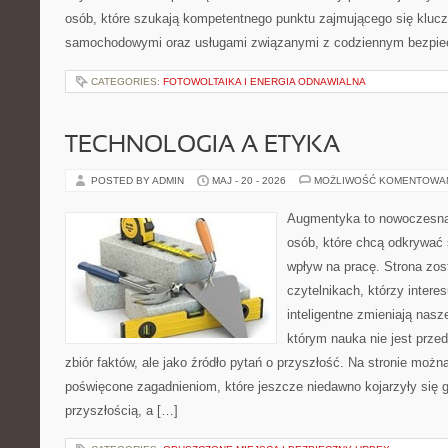
osób, które szukają kompetentnego punktu zajmującego się kluc
samochodowymi oraz usługami związanymi z codziennym bezpie
CATEGORIES:
FOTOWOLTAIKA I ENERGIA ODNAWIALNA
TECHNOLOGIA A ETYKA
POSTED BY ADMIN
MAJ - 20 - 2026
MOŻLIWOŚĆ KOMENTOWA
Augmentyka to nowoczesna 
osób, które chcą odkrywać ś
wpływ na pracę. Strona zos
czytelnikach, którzy intere
inteligentne zmieniają nasz
którym nauka nie jest prze
zbiór faktów, ale jako źródło pytań o przyszłość. Na stronie możn
poświęcone zagadnieniom, które jeszcze niedawno kojarzyły się g
przyszłością, a […]