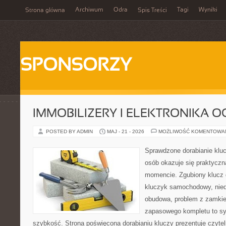
Archiwum
Odra
Tagi
Wyniki
Strona główna
Spis Treści
SPONSORZY
IMMOBILIZERY I ELEKTRONIKA 
POSTED BY ADMIN
MAJ - 21 - 2026
MOŻLIWOŚĆ KOMENTOWA
Sprawdzone dorabianie klucz
osób okazuje się praktycz
momencie. Zgubiony klucz 
kluczyk samochodowy, niedz
obudowa, problem z zamkie
zapasowego kompletu to syt
szybkość. Strona poświęcona dorabianiu kluczy prezentuje czytel