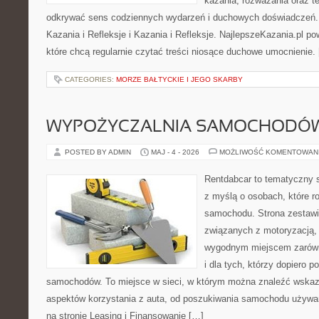
kazania, rozważania oraz t
odkrywać sens codziennych wydarzeń i duchowych doświadczeń. K
Kazania i Refleksje i Kazania i Refleksje. NajlepszeKazania.pl p
które chcą regularnie czytać treści niosące duchowe umocnienie.
CATEGORIES:
MORZE BAŁTYCKIE I JEGO SKARBY
WYPOŻYCZALNIA SAMOCHODÓ
POSTED BY ADMIN
MAJ - 4 - 2026
MOŻLIWOŚĆ KOMENTOWAN
Rentdabcar to tematyczny s
z myślą o osobach, które 
samochodu. Strona zestawi
związanych z motoryzacją,
wygodnym miejscem zarówno
i dla tych, którzy dopiero p
samochodów. To miejsce w sieci, w którym można znaleźć wska
aspektów korzystania z auta, od poszukiwania samochodu używa
na stronie Leasing i Finansowanie […]