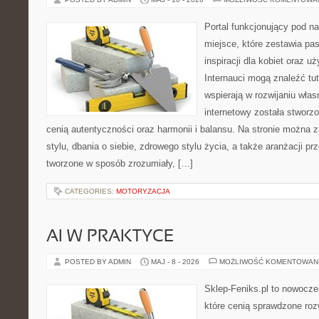
Portal funkcjonujący pod 
miejsce, które zestawia pa
inspiracji dla kobiet oraz u
Internauci mogą znaleźć tut
wspierają w rozwijaniu wła
internetowy została stworz
cenią autentyczności oraz harmonii i balansu. Na stronie można 
stylu, dbania o siebie, zdrowego stylu życia, a także aranżacji prz
tworzone w sposób zrozumiały, […]
CATEGORIES:
MOTORYZACJA
AI W PRAKTYCE
POSTED BY ADMIN
MAJ - 8 - 2026
MOŻLIWOŚĆ KOMENTOWAN
Sklep-Feniks.pl to nowocze
które cenią sprawdzone roz