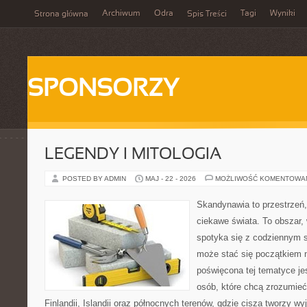
Archiwum
Odra
Tagi
Wyniki
Strona główna
Spis Treści
SPONSORZY
LEGENDY I MITOLOGIA
POSTED BY ADMIN
MAJ - 22 - 2026
MOŻLIWOŚĆ KOMENTOWA
Skandynawia to przestrzeń, 
ciekawe świata. To obszar,
spotyka się z codziennym 
może stać się początkiem n
poświęcona tej tematyce jes
osób, które chcą zrozumieć 
Finlandii, Islandii oraz północnych terenów, gdzie cisza tworzy w