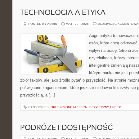
TECHNOLOGIA A ETYKA
POSTED BY ADMIN
MAJ - 20 - 2026
MOŻLIWOŚĆ KOMENTOWA
Augmentyka to nowoczesna 
osób, które chcą odkrywać ś
wpływ na pracę. Strona zos
czytelnikach, którzy intere
inteligentne zmieniają nasz
którym nauka nie jest prze
zbiór faktów, ale jako źródło pytań o przyszłość. Na stronie możn
poświęcone zagadnieniom, które jeszcze niedawno kojarzyły się g
przyszłością, a […]
CATEGORIES:
OPUSZCZONE MIEJSCA I BEZPIECZNY URBEX
PODRÓŻE I DOSTĘPNOŚĆ
POSTED BY ADMIN
MAJ - 10 - 2026
MOŻLIWOŚĆ KOMENTOWA