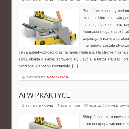
Portal funkcjonujący pod 
miejsce, które zestawia pa
inspiracji dla kobiet oraz u
Internauci mogą znaleźć tut
wspierają w rozwijaniu wła
internetowy została stworz
cenią autentyczności oraz harmonii i balansu. Na stronie można 
stylu, dbania o siebie, zdrowego stylu życia, a także aranżacji prz
tworzone w sposób zrozumiały, […]
CATEGORIES:
MOTORYZACJA
AI W PRAKTYCE
POSTED BY ADMIN
MAJ - 8 - 2026
MOŻLIWOŚĆ KOMENTOWAN
Sklep-Feniks.pl to nowocze
które cenią sprawdzone roz