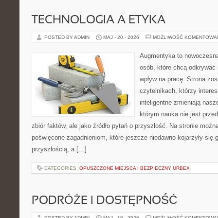
TECHNOLOGIA A ETYKA
POSTED BY ADMIN
MAJ - 20 - 2026
MOŻLIWOŚĆ KOMENTOWA
Augmentyka to nowoczesna 
osób, które chcą odkrywać ś
wpływ na pracę. Strona zos
czytelnikach, którzy intere
inteligentne zmieniają nasz
którym nauka nie jest prze
zbiór faktów, ale jako źródło pytań o przyszłość. Na stronie możn
poświęcone zagadnieniom, które jeszcze niedawno kojarzyły się g
przyszłością, a […]
CATEGORIES:
OPUSZCZONE MIEJSCA I BEZPIECZNY URBEX
PODRÓŻE I DOSTĘPNOŚĆ
POSTED BY ADMIN
MAJ - 10 - 2026
MOŻLIWOŚĆ KOMENTOWA