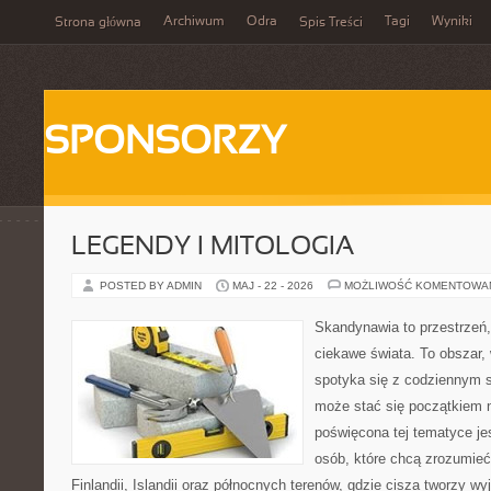
Archiwum
Odra
Tagi
Wyniki
Strona główna
Spis Treści
SPONSORZY
LEGENDY I MITOLOGIA
POSTED BY ADMIN
MAJ - 22 - 2026
MOŻLIWOŚĆ KOMENTOWA
Skandynawia to przestrzeń, 
ciekawe świata. To obszar,
spotyka się z codziennym 
może stać się początkiem n
poświęcona tej tematyce jes
osób, które chcą zrozumieć 
Finlandii, Islandii oraz północnych terenów, gdzie cisza tworzy w