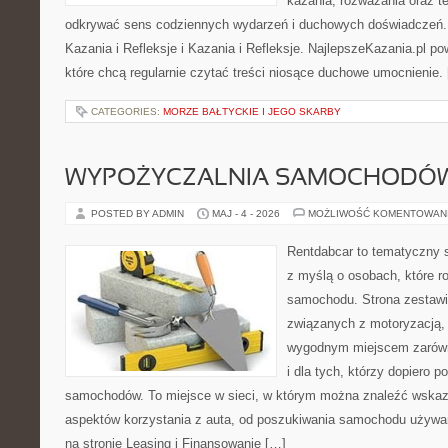
kazania, rozważania oraz t
odkrywać sens codziennych wydarzeń i duchowych doświadczeń. K
Kazania i Refleksje i Kazania i Refleksje. NajlepszeKazania.pl p
które chcą regularnie czytać treści niosące duchowe umocnienie.
CATEGORIES:
MORZE BAŁTYCKIE I JEGO SKARBY
WYPOŻYCZALNIA SAMOCHODÓ
POSTED BY ADMIN
MAJ - 4 - 2026
MOŻLIWOŚĆ KOMENTOWAN
Rentdabcar to tematyczny s
z myślą o osobach, które 
samochodu. Strona zestawi
związanych z motoryzacją,
wygodnym miejscem zarówno
i dla tych, którzy dopiero p
samochodów. To miejsce w sieci, w którym można znaleźć wska
aspektów korzystania z auta, od poszukiwania samochodu używa
na stronie Leasing i Finansowanie […]