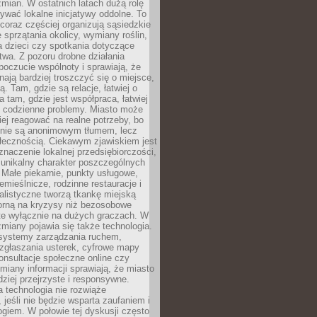
ian. W ostatnich latach dużą rolę
ywać lokalne inicjatywy oddolne. To
oraz częściej organizują sąsiedzkie
e sprzątania okolicy, wymiany roślin,
a dzieci czy spotkania dotyczące
wa. Z pozoru drobne działania
oczucie wspólnoty i sprawiają, że
nają bardziej troszczyć się o miejsce,
ą. Tam, gdzie są relacje, łatwiej o
a tam, gdzie jest współpraca, łatwiej
 codzienne problemy. Miasto może
ej reagować na realne potrzeby, bo
nie są anonimowym tłumem, lecz
łecznością. Ciekawym zjawiskiem jest
znaczenie lokalnej przedsiębiorczości,
 unikalny charakter poszczególnych
i. Małe piekarnie, punkty usługowe,
emieślnicze, rodzinne restauracje i
alistyczne tworzą tkankę miejską
porną na kryzysy niż bezosobowe
te wyłącznie na dużych graczach. W
zmiany pojawia się także technologia.
 systemy zarządzania ruchem,
 zgłaszania usterek, cyfrowe mapy
konsultacje społeczne online czy
miany informacji sprawiają, że miasto
rdziej przejrzyste i responsywne.
 technologia nie rozwiąże
 jeśli nie będzie wsparta zaufaniem i
ogiem. W połowie tej dyskusji często