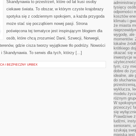
Skandynawia to przestrzeń, które od lat kusi osoby
administrac
tysięcy osób
ciekawe świata. To obszar, w którym czyste krajobrazy
odporności 
spotyka się z codziennym spokojem, a każda przygoda
kosztów ene
klimatu i gw
może stać się początkiem nowej pasji. Strona
że miasta m
nieprzewidyw
poświęcona tej tematyce jest inspirującym blogiem dla
wygodę, ale 
osób, które chcą zrozumieć Danii, Szwecji, Norwegii,
momentów. Zi
lokalne źród
h terenów, gdzie cisza tworzy wyjątkowe tło podróży. Nowości
krótkiego do
y i Skandynawia. To serwis dla tych, którzy […]
okazać się w
inwestycje w
użyteczność
CA I BEZPIECZNY URBEX
tym, czy mi
dobre do życ
idealne, ale
do słuchania
przestrzenią,
wyklucza, le
modelu życia
różnym gru
W spokojnym
przeoczyć f
się wyłączni
Prawdziwe ży
ludźmi, inst
seniorami, u
szukają swo
miejska jest