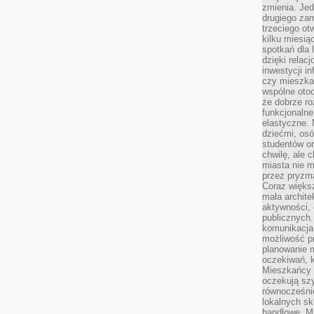
zmienia. Jed
drugiego zam
trzeciego otw
kilku miesi
spotkań dla 
dzięki relac
inwestycji in
czy mieszka
wspólne otoc
że dobrze ro
funkcjonalne
elastyczne. 
dziećmi, osó
studentów or
chwilę, ale 
miasta nie 
przez pryzma
Coraz większ
mała archite
aktywności, 
publicznych.
komunikacja,
możliwość pr
planowanie m
oczekiwań, k
Mieszkańcy c
oczekują szy
równocześni
lokalnych sk
handlowe. Mi