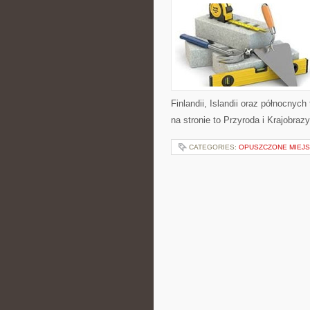
Finlandii, Islandii oraz północnyc
na stronie to Przyroda i Krajobraz
CATEGORIES:
OPUSZCZONE MIEJS