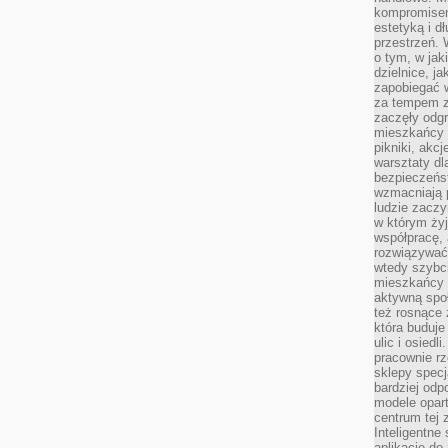
kompromise
estetyką i d
przestrzeń.
o tym, w jak
dzielnice, ja
zapobiegać w
za tempem zm
zaczęły odgr
mieszkańcy c
pikniki, akcj
warsztaty dl
bezpieczeńst
wzmacniają p
ludzie zaczy
w którym żyj
współpracę, 
rozwiązywać
wtedy szybci
mieszkańcy 
aktywną spo
też rosnące 
która buduje
ulic i osiedl
pracownie rz
sklepy specj
bardziej od
modele opar
centrum tej 
Inteligentne
aplikacje do