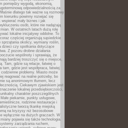
m pomiędzy wygodą, ekonomią,
ługoterminową odpowiedzialnością za
 Właśnie dlatego tak ważne są rozmowy
im kierunku powinny rozwijać się
k wspierać mały biznes i jak
ykluczeniu osób, które nie nadążają
ian. W ostatnich latach dużą rolę
ywać lokalne inicjatywy oddolne. To
oraz częściej organizują sąsiedzkie
e sprzątania okolicy, wymiany roślin,
a dzieci czy spotkania dotyczące
wa. Z pozoru drobne działania
oczucie wspólnoty i sprawiają, że
nają bardziej troszczyć się o miejsce,
ą. Tam, gdzie są relacje, łatwiej o
a tam, gdzie jest współpraca, łatwiej
 codzienne problemy. Miasto może
ej reagować na realne potrzeby, bo
nie są anonimowym tłumem, lecz
łecznością. Ciekawym zjawiskiem jest
znaczenie lokalnej przedsiębiorczości,
 unikalny charakter poszczególnych
i. Małe piekarnie, punkty usługowe,
emieślnicze, rodzinne restauracje i
alistyczne tworzą tkankę miejską
porną na kryzysy niż bezosobowe
te wyłącznie na dużych graczach. W
zmiany pojawia się także technologia.
 systemy zarządzania ruchem,
 zgłaszania usterek, cyfrowe mapy