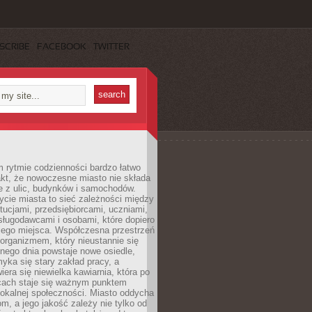
SCRIBE
FACEBOOK
TWITTER
 rytmie codzienności bardzo łatwo
akt, że nowoczesne miasto nie składa
e z ulic, budynków i samochodów.
cie miasta to sieć zależności między
ytucjami, przedsiębiorcami, uczniami,
sługodawcami i osobami, które dopiero
jego miejsca. Współczesna przestrzeń
 organizmem, który nieustannie się
nego dnia powstaje nowe osiedle,
yka się stary zakład pracy, a
iera się niewielka kawiarnia, która po
ącach staje się ważnym punktem
lokalnej społeczności. Miasto oddycha
jom, a jego jakość zależy nie tylko od