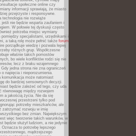
konsultacje społeczne online czy
miany informacji sprawiają, że miasto
rdziej przejrzyste i responsywne.
 technologia nie rozwiąże
 jeśli nie będzie wsparta zaufaniem i
ogiem. W połowie tej dyskusji często
również potrzeba miejsc wymiany
pomiędzy specjalistami, urzędnikami i
i, a taką rolę może pełnić także
forum
re porządkuje wiedzę i pozwala lepiej
trzeby różnych grup. Współczesne
ebuje właśnie takich pomostów
ych, bo wiele konfliktów rodzi się nie
teresów, lecz z braku wzajemnego
 Gdy jedna strona nie zna ograniczeń
o o napięcia i nieporozumienia.
 komunikacja może natomiast
gę do bardziej sensownych decyzji.
iast będzie zależeć od tego, czy uda
ć równowagę między rozwojem
 a jakością życia. Nie da się
oczesnej przestrzeni tylko pod
ignorując potrzeby mieszkańców, ale
eż zatrzymać rozwoju w imię
wszystkiego bez zmian. Największym
est więc tworzenie takich warunków, w
st będzie służył ludziom, a nie jedynie
. Oznacza to potrzebę lepszego
przestrzennego, mądrzejszego