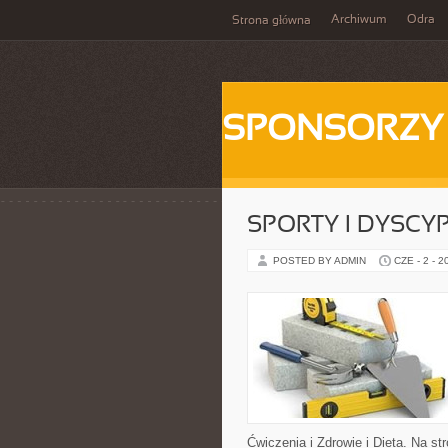
Archiwum
Odra
Strona główna
SPONSORZY
SPORTY I DYSCY
POSTED BY ADMIN
CZE - 2 - 2
Ćwiczenia i Zdrowie i Dieta. Na 