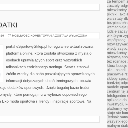
za tempem zm
zaczęły odgr
A
mieszkańcy c
pikniki, akcj
warsztaty dl
bezpieczeńst
DATKI
wzmacniają p
ludzie zaczy
w którym żyj
AKCESORIA
026
MOŻLIWOŚĆ KOMENTOWANIA
ZOSTAŁA WYŁĄCZONA
I
współpracę, 
DODATKI
rozwiązywać
portal eSportowySklep.pl to regularnie aktualizowana
wtedy szybci
mieszkańcy 
platforma online, która została stworzona z myślą o
aktywną spo
osobach uprawiających sport oraz wszystkich
też rosnące 
która buduje
miłośnikach codziennego treningu. Serwis stanowi
ulic i osiedl
źródło wiedzy dla osób poszukujących sprawdzonych
pracownie rz
sklepy specj
informacji dotyczących ubrań treningowych, obuwia
bardziej od
modele opar
zaju dodatków sportowych. Dzięki bogatej bazie treści
centrum tej 
omysły, które pomogą mu w wyborze odpowiedniego
Inteligentne
aplikacje do
 Eko moda sportowa i Trendy i inspiracje sportowe. Na
inwestycji, 
platformy wy
staje się ba
Jednak sama
wszystkiego,
realnym dial