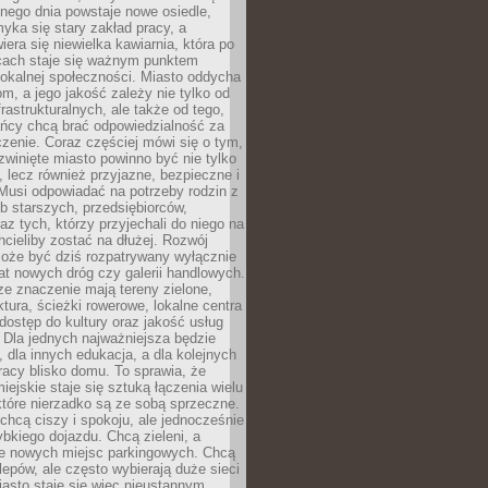
nego dnia powstaje nowe osiedle,
yka się stary zakład pracy, a
iera się niewielka kawiarnia, która po
ącach staje się ważnym punktem
lokalnej społeczności. Miasto oddycha
jom, a jego jakość zależy nie tylko od
frastrukturalnych, ale także od tego,
ńcy chcą brać odpowiedzialność za
zenie. Coraz częściej mówi się o tym,
zwinięte miasto powinno być nie tylko
, lecz również przyjazne, bezpieczne i
Musi odpowiadać na potrzeby rodzin z
b starszych, przedsiębiorców,
az tych, którzy przyjechali do niego na
chcieliby zostać na dłużej. Rozwój
może być dziś rozpatrywany wyłącznie
t nowych dróg czy galerii handlowych.
e znaczenie mają tereny zielone,
ktura, ścieżki rowerowe, lokalne centra
dostęp do kultury oraz jakość usług
 Dla jednych najważniejsza będzie
 dla innych edukacja, a dla kolejnych
acy blisko domu. To sprawia, że
iejskie staje się sztuką łączenia wielu
tóre nierzadko są ze sobą sprzeczne.
hcą ciszy i spokoju, ale jednocześnie
bkiego dojazdu. Chcą zieleni, a
e nowych miejsc parkingowych. Chcą
lepów, ale często wybierają duże sieci
asto staje się więc nieustannym