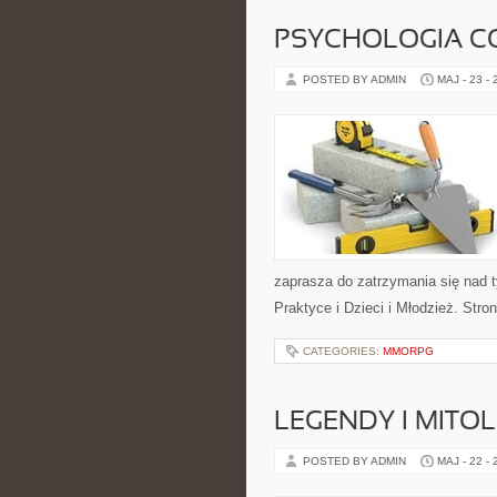
PSYCHOLOGIA C
POSTED BY ADMIN
MAJ - 23 -
zaprasza do zatrzymania się nad t
Praktyce i Dzieci i Młodzież. Stro
CATEGORIES:
MMORPG
LEGENDY I MITO
POSTED BY ADMIN
MAJ - 22 -