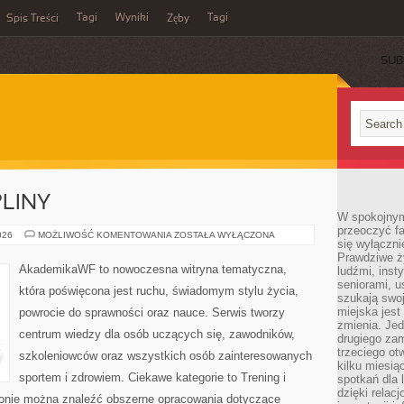
Tagi
Wyniki
Tagi
Spis Treści
Zęby
SUB
PLINY
W spokojnym
przeoczyć f
SPORTY
026
MOŻLIWOŚĆ KOMENTOWANIA
ZOSTAŁA WYŁĄCZONA
się wyłączni
I
DYSCYPLINY
Prawdziwe ży
AkademikaWF to nowoczesna witryna tematyczna,
ludźmi, inst
seniorami, u
która poświęcona jest ruchu, świadomym stylu życia,
szukają swo
miejska jest
powrocie do sprawności oraz nauce. Serwis tworzy
zmienia. Jed
centrum wiedzy dla osób uczących się, zawodników,
drugiego zam
trzeciego otw
szkoleniowców oraz wszystkich osób zainteresowanych
kilku miesi
sportem i zdrowiem. Ciekawe kategorie to Trening i
spotkań dla 
dzięki relac
stronie można znaleźć obszerne opracowania dotyczące