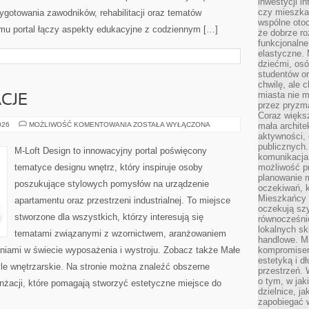
inwestycji in
czy mieszka
zygotowania zawodników, rehabilitacji oraz tematów
wspólne otoc
emu portal łączy aspekty edukacyjne z codziennym […]
że dobrze ro
funkcjonalne
elastyczne. 
dziećmi, osó
studentów or
chwilę, ale 
miasta nie 
ACJE
przez pryzma
Coraz większ
TRENDY
026
MOŻLIWOŚĆ KOMENTOWANIA
ZOSTAŁA WYŁĄCZONA
mała archite
I
aktywności, 
INSPIRACJE
publicznych.
M-Loft Design to innowacyjny portal poświęcony
komunikacja,
tematyce designu wnętrz, który inspiruje osoby
możliwość pr
planowanie m
poszukujące stylowych pomysłów na urządzenie
oczekiwań, k
Mieszkańcy c
apartamentu oraz przestrzeni industrialnej. To miejsce
oczekują szy
stworzone dla wszystkich, którzy interesują się
równocześni
lokalnych sk
tematami związanymi z wzornictwem, aranżowaniem
handlowe. Mi
niami w świecie wyposażenia i wystroju. Zobacz także Małe
kompromise
estetyką i d
tyle wnętrzarskie. Na stronie można znaleźć obszerne
przestrzeń.
o tym, w jak
nżacji, które pomagają stworzyć estetyczne miejsce do
dzielnice, ja
zapobiegać w