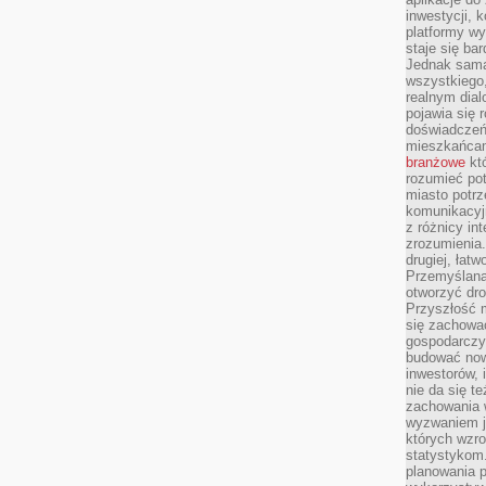
inwestycji, 
platformy wy
staje się ba
Jednak sama
wszystkiego,
realnym dial
pojawia się 
doświadczeń 
mieszkańcam
branżowe
któ
rozumieć po
miasto potrz
komunikacyjn
z różnicy in
zrozumienia.
drugiej, łatw
Przemyślana
otworzyć dro
Przyszłość m
się zachowa
gospodarczym
budować now
inwestorów, 
nie da się t
zachowania 
wyzwaniem j
których wzro
statystykom
planowania 