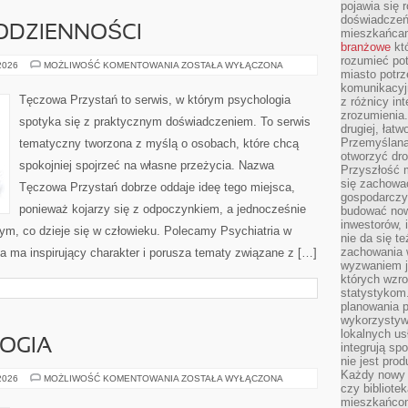
pojawia się 
doświadczeń 
ODZIENNOŚCI
mieszkańcam
branżowe
któ
rozumieć po
PSYCHOLOGIA
 2026
MOŻLIWOŚĆ KOMENTOWANIA
ZOSTAŁA WYŁĄCZONA
miasto potrz
CODZIENNOŚCI
komunikacyjn
Tęczowa Przystań to serwis, w którym psychologia
z różnicy in
zrozumienia.
spotyka się z praktycznym doświadczeniem. To serwis
drugiej, łatw
Przemyślana
tematyczny tworzona z myślą o osobach, które chcą
otworzyć dro
spokojniej spojrzeć na własne przeżycia. Nazwa
Przyszłość m
się zachowa
Tęczowa Przystań dobrze oddaje ideę tego miejsca,
gospodarczym
ponieważ kojarzy się z odpoczynkiem, a jednocześnie
budować now
inwestorów, 
ym, co dzieje się w człowieku. Polecamy Psychiatria w
nie da się t
zachowania 
na ma inspirujący charakter i porusza tematy związane z […]
wyzwaniem j
których wzro
statystykom
planowania 
wykorzystyw
lokalnych us
LOGIA
integrują sp
nie jest pr
Każdy nowy 
LEGENDY
 2026
MOŻLIWOŚĆ KOMENTOWANIA
ZOSTAŁA WYŁĄCZONA
czy bibliotek
I
MITOLOGIA
mieszkańcom