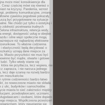
yjna może mieć konsekwencje dla
. Coraz częściej mówi się również o
miast na kryzysy. Pandemia, wzrost
rgii, problemy komunikacyjne, zmiany
ałtowne zjawiska pogodowe pokazały,
uszą być przygotowane na sytuacje
alne. Nie chodzi już tylko o estetykę i
o zdolność przetrwania trudnych
elona infrastruktura, retencja wody,
ła energii, dostępność usług w obrębie
jazdu i silne więzi społeczne mogą
ażniejsze niż najbardziej efektowne
izerunkowe. To właśnie codzienna
 i elastyczność będą decydować o
eszkańcy uznają dane miejsce za
ia. Miasto przyszłości nie musi być
 powinno być mądre, otwarte i gotowe
 ludzi. Tylko wtedy stanie się
 która nie przytłacza, lecz wspiera, nie
cz zaprasza, i nie narzuca jednego
, lecz daje szansę na rozwój bardzo
pom mieszkańców.
 rytmie codzienności bardzo łatwo
akt, że nowoczesne miasto nie składa
e z ulic, budynków i samochodów.
cie miasta to sieć zależności między
ytucjami, przedsiębiorcami, uczniami,
sługodawcami i osobami, które dopiero
jego miejsca. Współczesna przestrzeń
 organizmem, który nieustannie się