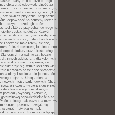
frastrukturalnych, ale także od tego,
ńcy chcą brać odpowiedzialność za
zenie. Coraz częściej mówi się o tym,
zwinięte miasto powinno być nie tylko
, lecz również przyjazne, bezpieczne i
Musi odpowiadać na potrzeby rodzin z
b starszych, przedsiębiorców,
az tych, którzy przyjechali do niego na
chcieliby zostać na dłużej. Rozwój
może być dziś rozpatrywany wyłącznie
t nowych dróg czy galerii handlowych.
e znaczenie mają tereny zielone,
ktura, ścieżki rowerowe, lokalne centra
dostęp do kultury oraz jakość usług
 Dla jednych najważniejsza będzie
 dla innych edukacja, a dla kolejnych
acy blisko domu. To sprawia, że
iejskie staje się sztuką łączenia wielu
tóre nierzadko są ze sobą sprzeczne.
hcą ciszy i spokoju, ale jednocześnie
bkiego dojazdu. Chcą zieleni, a
e nowych miejsc parkingowych. Chcą
lepów, ale często wybierają duże sieci
asto staje się więc nieustannym
m pomiędzy wygodą, ekonomią,
ługoterminową odpowiedzialnością za
 Właśnie dlatego tak ważne są rozmowy
im kierunku powinny rozwijać się
k wspierać mały biznes i jak
ykluczeniu osób, które nie nadążają