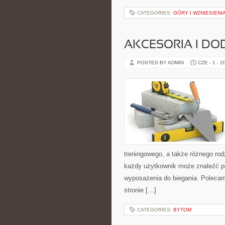
CATEGORIES:
GÓRY I WZNIESIENI
AKCESORIA I DO
POSTED BY ADMIN
CZE - 1 - 2
treningowego, a także różnego rod
każdy użytkownik może znaleźć p
wyposażenia do biegania. Polecam
stronie […]
CATEGORIES:
BYTOM