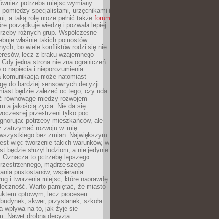
również potrzeba miejsc wymiany
pomiędzy specjalistami, urzędnikami i
i, a taką rolę może pełnić także
forum
re porządkuje wiedzę i pozwala lepiej
trzeby różnych grup. Współczesne
ebuje właśnie takich pomostów
ych, bo wiele konfliktów rodzi się nie
teresów, lecz z braku wzajemnego
 Gdy jedna strona nie zna ograniczeń
o o napięcia i nieporozumienia.
 komunikacja może natomiast
gę do bardziej sensownych decyzji.
iast będzie zależeć od tego, czy uda
ć równowagę między rozwojem
 a jakością życia. Nie da się
oczesnej przestrzeni tylko pod
ignorując potrzeby mieszkańców, ale
eż zatrzymać rozwoju w imię
wszystkiego bez zmian. Największym
est więc tworzenie takich warunków, w
st będzie służył ludziom, a nie jedynie
. Oznacza to potrzebę lepszego
przestrzennego, mądrzejszego
ania pustostanów, wspierania
ług i tworzenia miejsc, które naprawdę
ołeczność. Warto pamiętać, że miasto
oduktem gotowym, lecz procesem.
budynek, skwer, przystanek, szkoła
a wpływa na to, jak żyje się
. Nawet drobna decyzja