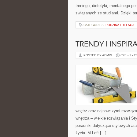
treningu, dietetyki, mentalnego pr
związanych ze studiami. Dzięki t
CATEGORIES:
RODZINA I RELACJE
TRENDY I INSPIR
POSTED BY ADMIN
CZE - 1 - 2
wnętrz oraz najnowszymi rozwiąza
wnętrza – wielkie rozwiązania i S
poradniki dotyczące stylowych ara
życia. M-Loft […]