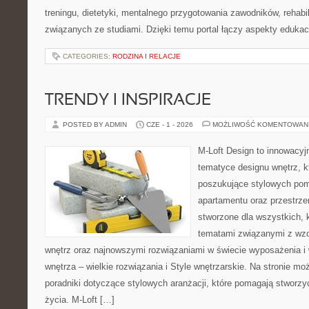
treningu, dietetyki, mentalnego przygotowania zawodników, rehabil
związanych ze studiami. Dzięki temu portal łączy aspekty eduka
CATEGORIES:
RODZINA I RELACJE
TRENDY I INSPIRACJE
POSTED BY ADMIN
CZE - 1 - 2026
MOŻLIWOŚĆ KOMENTOWAN
M-Loft Design to innowacyj
tematyce designu wnętrz, kt
poszukujące stylowych pom
apartamentu oraz przestrzen
stworzone dla wszystkich, k
tematami związanymi z wz
wnętrz oraz najnowszymi rozwiązaniami w świecie wyposażenia i 
wnętrza – wielkie rozwiązania i Style wnętrzarskie. Na stronie m
poradniki dotyczące stylowych aranżacji, które pomagają stworzy
życia. M-Loft […]