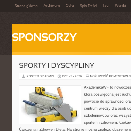
Archiwum
Odra
Tagi
Wyniki
Strona główna
Spis Treści
SPONSORZY
SPORTY I DYSCYPLINY
POSTED BY ADMIN
CZE - 2 - 2026
MOŻLIWOŚĆ KOMENTOWAN
AkademikaWF to nowoczesn
która poświęcona jest ruch
powrocie do sprawności ora
centrum wiedzy dla osób u
szkoleniowców oraz wszyst
sportem i zdrowiem. Ciekawe
Ćwiczenia i Zdrowie i Dieta. Na stronie można znaleźć obszerne