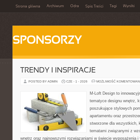
Archiwum
Odra
Tagi
Wyniki
Strona główna
Spis Treści
SPONSORZY
TRENDY I INSPIRACJE
POSTED BY ADMIN
CZE - 1 - 2026
MOŻLIWOŚĆ KOMENTOWAN
M-Loft Design to innowacyj
tematyce designu wnętrz, kt
poszukujące stylowych pom
apartamentu oraz przestrzen
stworzone dla wszystkich, k
tematami związanymi z wz
wnętrz oraz najnowszymi rozwiązaniami w świecie wyposażenia i 