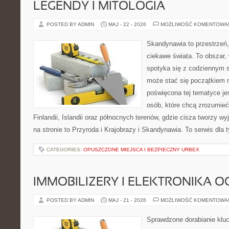
LEGENDY I MITOLOGIA
POSTED BY ADMIN
MAJ - 22 - 2026
MOŻLIWOŚĆ KOMENTOWA
Skandynawia to przestrzeń, 
ciekawe świata. To obszar,
spotyka się z codziennym 
może stać się początkiem n
poświęcona tej tematyce jes
osób, które chcą zrozumieć 
Finlandii, Islandii oraz północnych terenów, gdzie cisza tworzy w
na stronie to Przyroda i Krajobrazy i Skandynawia. To serwis dla 
CATEGORIES:
OPUSZCZONE MIEJSCA I BEZPIECZNY URBEX
IMMOBILIZERY I ELEKTRONIKA 
POSTED BY ADMIN
MAJ - 21 - 2026
MOŻLIWOŚĆ KOMENTOWA
Sprawdzone dorabianie klucz