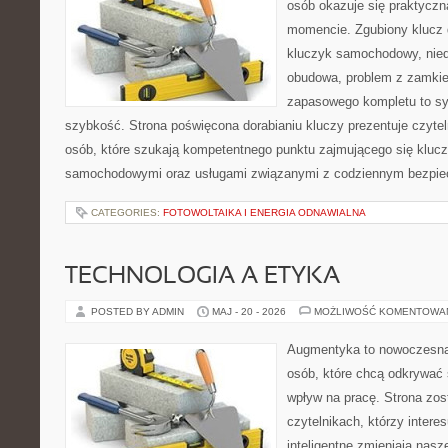
osób okazuje się praktycz
momencie. Zgubiony klucz 
kluczyk samochodowy, niedz
obudowa, problem z zamkie
zapasowego kompletu to syt
szybkość. Strona poświęcona dorabianiu kluczy prezentuje czytel
osób, które szukają kompetentnego punktu zajmującego się kluc
samochodowymi oraz usługami związanymi z codziennym bezpie
CATEGORIES:
FOTOWOLTAIKA I ENERGIA ODNAWIALNA
TECHNOLOGIA A ETYKA
POSTED BY ADMIN
MAJ - 20 - 2026
MOŻLIWOŚĆ KOMENTOWA
Augmentyka to nowoczesna 
osób, które chcą odkrywać ś
wpływ na pracę. Strona zos
czytelnikach, którzy intere
inteligentne zmieniają nasz