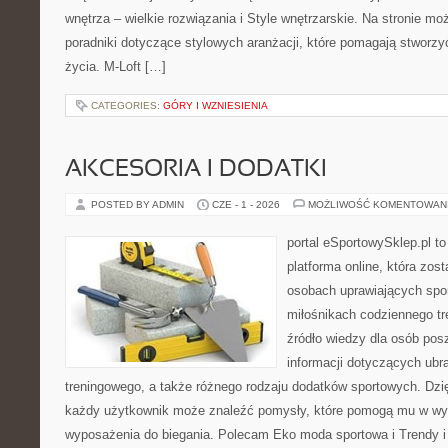
wnętrza – wielkie rozwiązania i Style wnętrzarskie. Na stronie m
poradniki dotyczące stylowych aranżacji, które pomagają stworzy
życia. M-Loft […]
CATEGORIES:
GÓRY I WZNIESIENIA
AKCESORIA I DODATKI
POSTED BY ADMIN
CZE - 1 - 2026
MOŻLIWOŚĆ KOMENTOWAN
portal eSportowySklep.pl to
platforma online, która zos
osobach uprawiających spor
miłośnikach codziennego tr
źródło wiedzy dla osób po
informacji dotyczących ubr
treningowego, a także różnego rodzaju dodatków sportowych. Dzięk
każdy użytkownik może znaleźć pomysły, które pomogą mu w wy
wyposażenia do biegania. Polecam Eko moda sportowa i Trendy i 