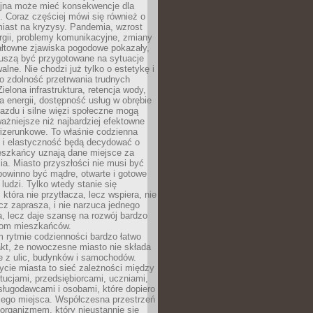
yjna może mieć konsekwencje dla
. Coraz częściej mówi się również o
miast na kryzysy. Pandemia, wzrost
rgii, problemy komunikacyjne, zmiany
ałtowne zjawiska pogodowe pokazały,
uszą być przygotowane na sytuacje
alne. Nie chodzi już tylko o estetykę i
o zdolność przetrwania trudnych
elona infrastruktura, retencja wody,
ła energii, dostępność usług w obrębie
jazdu i silne więzi społeczne mogą
ażniejsze niż najbardziej efektowne
izerunkowe. To właśnie codzienna
 i elastyczność będą decydować o
eszkańcy uznają dane miejsce za
ia. Miasto przyszłości nie musi być
 powinno być mądre, otwarte i gotowe
 ludzi. Tylko wtedy stanie się
 która nie przytłacza, lecz wspiera, nie
cz zaprasza, i nie narzuca jednego
, lecz daje szansę na rozwój bardzo
pom mieszkańców.
 rytmie codzienności bardzo łatwo
akt, że nowoczesne miasto nie składa
e z ulic, budynków i samochodów.
cie miasta to sieć zależności między
ytucjami, przedsiębiorcami, uczniami,
sługodawcami i osobami, które dopiero
jego miejsca. Współczesna przestrzeń
 organizmem, który nieustannie się