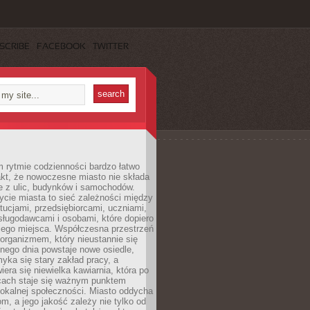
SCRIBE
FACEBOOK
TWITTER
 rytmie codzienności bardzo łatwo
akt, że nowoczesne miasto nie składa
e z ulic, budynków i samochodów.
cie miasta to sieć zależności między
ytucjami, przedsiębiorcami, uczniami,
sługodawcami i osobami, które dopiero
jego miejsca. Współczesna przestrzeń
 organizmem, który nieustannie się
nego dnia powstaje nowe osiedle,
yka się stary zakład pracy, a
iera się niewielka kawiarnia, która po
ącach staje się ważnym punktem
lokalnej społeczności. Miasto oddycha
jom, a jego jakość zależy nie tylko od