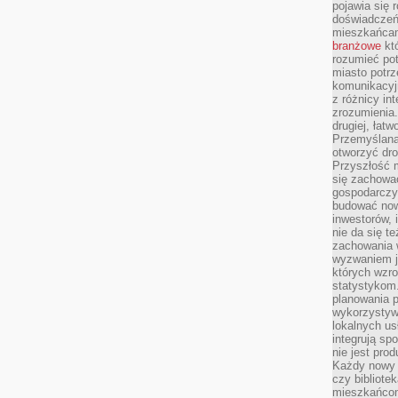
pojawia się 
doświadczeń 
mieszkańcam
branżowe
któ
rozumieć po
miasto potrz
komunikacyjn
z różnicy in
zrozumienia.
drugiej, łatw
Przemyślana
otworzyć dro
Przyszłość m
się zachowa
gospodarczym
budować now
inwestorów, 
nie da się t
zachowania 
wyzwaniem j
których wzro
statystykom
planowania 
wykorzystyw
lokalnych us
integrują sp
nie jest pr
Każdy nowy 
czy bibliotek
mieszkańcom