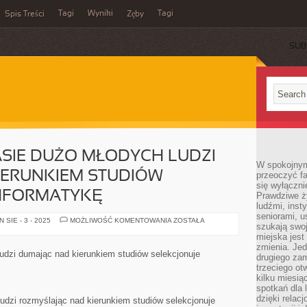
Tagi
Wyniki
Tagi
Spis Treści
Zęby
SUB
SIE DUŻO MŁODYCH LUDZI
W spokojnym
IERUNKIEM STUDIÓW
przeoczyć f
się wyłączni
INFORMATYKĘ
Prawdziwe ży
ludźmi, inst
seniorami, u
W
SIE - 3 - 2025
MOŻLIWOŚĆ KOMENTOWANIA
ZOSTAŁA
szukają swo
OSTATNIM
CZASIE
miejska jest
DUŻO
zmienia. Jed
MŁODYCH
udzi dumając nad kierunkiem studiów selekcjonuje
drugiego zam
LUDZI
DUMAJĄC
trzeciego otw
NAD
kilku miesi
KIERUNKIEM
spotkań dla 
STUDIÓW
SELEKCJONUJE
dzięki relac
udzi rozmyślając nad kierunkiem studiów selekcjonuje
INFORMATYKĘ