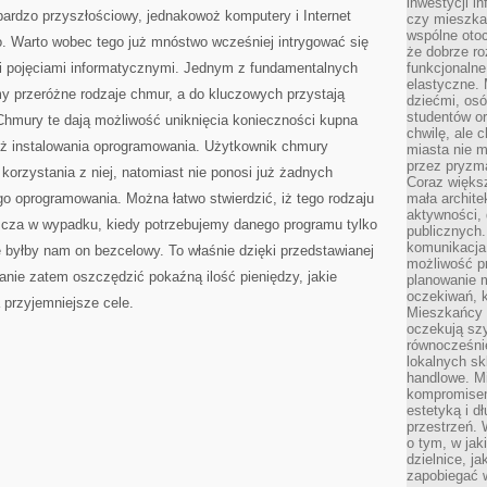
inwestycji in
bardzo przyszłościowy, jednakowoż komputery i Internet
czy mieszka
wspólne otoc
o. Warto wobec tego już mnóstwo wcześniej intrygować się
że dobrze ro
i pojęciami informatycznymi. Jednym z fundamentalnych
funkcjonalne
elastyczne. 
my przeróżne rodzaje chmur, a do kluczowych przystają
dziećmi, osó
studentów or
 Chmury te dają możliwość uniknięcia konieczności kupna
chwilę, ale 
też instalowania oprogramowania. Użytkownik chmury
miasta nie 
przez pryzma
korzystania z niej, natomiast nie ponosi już żadnych
Coraz większ
o oprogramowania. Można łatwo stwierdzić, iż tego rodzaju
mała archite
aktywności, 
zcza w wypadku, kiedy potrzebujemy danego programu tylko
publicznych.
komunikacja,
e byłby nam on bezcelowy. To właśnie dzięki przedstawianej
możliwość pr
nie zatem oszczędzić pokaźną ilość pieniędzy, jakie
planowanie m
oczekiwań, k
 przyjemniejsze cele.
Mieszkańcy c
oczekują szy
równocześni
lokalnych sk
handlowe. Mi
kompromise
estetyką i d
przestrzeń.
o tym, w jak
dzielnice, ja
zapobiegać w