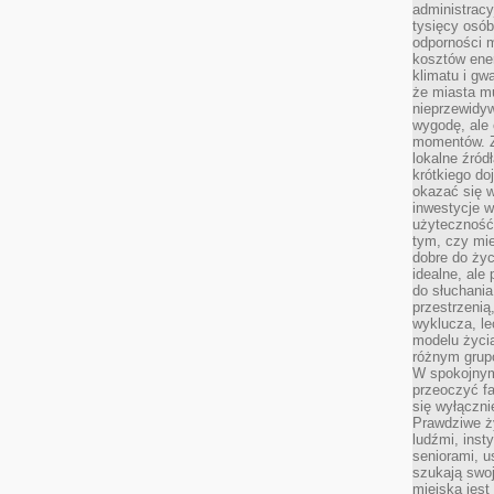
administrac
tysięcy osób
odporności 
kosztów ene
klimatu i gw
że miasta m
nieprzewidyw
wygodę, ale 
momentów. Zi
lokalne źród
krótkiego do
okazać się w
inwestycje w
użyteczność
tym, czy mi
dobre do życ
idealne, ale
do słuchania
przestrzenią,
wyklucza, le
modelu życia
różnym gru
W spokojnym
przeoczyć f
się wyłączni
Prawdziwe ży
ludźmi, inst
seniorami, u
szukają swo
miejska jest