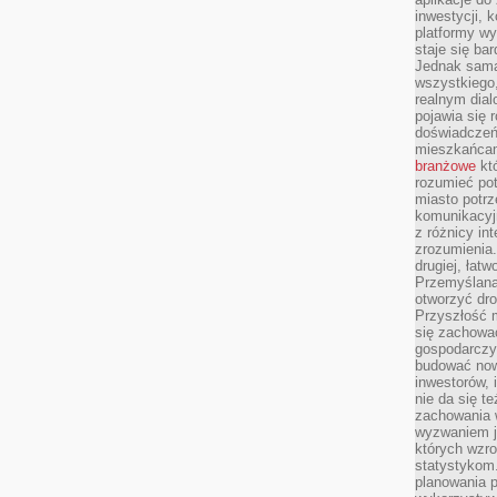
inwestycji, 
platformy wy
staje się ba
Jednak sama
wszystkiego,
realnym dial
pojawia się 
doświadczeń 
mieszkańcam
branżowe
któ
rozumieć po
miasto potrz
komunikacyjn
z różnicy in
zrozumienia.
drugiej, łatw
Przemyślana
otworzyć dro
Przyszłość m
się zachowa
gospodarczym
budować now
inwestorów, 
nie da się t
zachowania 
wyzwaniem j
których wzro
statystykom
planowania 