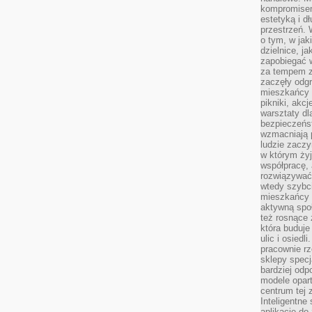
kompromise
estetyką i d
przestrzeń.
o tym, w jak
dzielnice, ja
zapobiegać w
za tempem zm
zaczęły odgr
mieszkańcy c
pikniki, akcj
warsztaty dl
bezpieczeńst
wzmacniają p
ludzie zaczy
w którym żyj
współpracę, 
rozwiązywać
wtedy szybci
mieszkańcy 
aktywną spo
też rosnące 
która buduje
ulic i osiedl
pracownie rz
sklepy specj
bardziej od
modele opar
centrum tej 
Inteligentne
aplikacje do