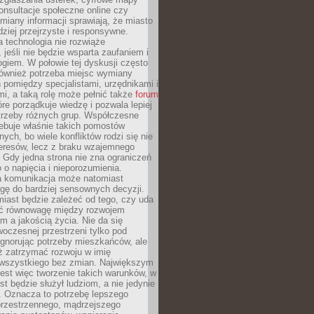
konsultacje społeczne online czy
miany informacji sprawiają, że miasto
rdziej przejrzyste i responsywne.
 technologia nie rozwiąże
 jeśli nie będzie wsparta zaufaniem i
ogiem. W połowie tej dyskusji często
również potrzeba miejsc wymiany
pomiędzy specjalistami, urzędnikami i
i, a taką rolę może pełnić także
forum
re porządkuje wiedzę i pozwala lepiej
trzeby różnych grup. Współczesne
ebuje właśnie takich pomostów
ych, bo wiele konfliktów rodzi się nie
teresów, lecz z braku wzajemnego
 Gdy jedna strona nie zna ograniczeń
o o napięcia i nieporozumienia.
 komunikacja może natomiast
gę do bardziej sensownych decyzji.
iast będzie zależeć od tego, czy uda
ć równowagę między rozwojem
 a jakością życia. Nie da się
oczesnej przestrzeni tylko pod
ignorując potrzeby mieszkańców, ale
eż zatrzymać rozwoju w imię
wszystkiego bez zmian. Największym
est więc tworzenie takich warunków, w
st będzie służył ludziom, a nie jedynie
. Oznacza to potrzebę lepszego
przestrzennego, mądrzejszego