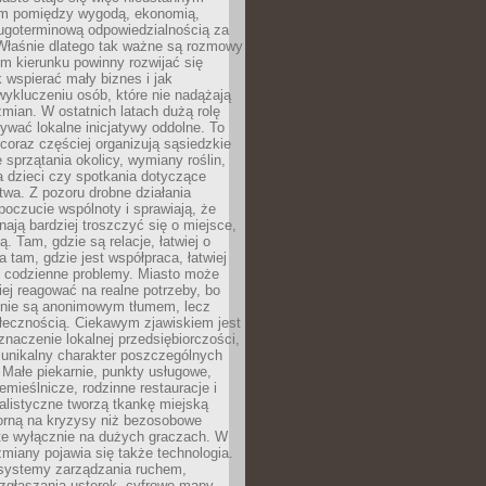
m pomiędzy wygodą, ekonomią,
ługoterminową odpowiedzialnością za
 Właśnie dlatego tak ważne są rozmowy
im kierunku powinny rozwijać się
k wspierać mały biznes i jak
ykluczeniu osób, które nie nadążają
ian. W ostatnich latach dużą rolę
ywać lokalne inicjatywy oddolne. To
oraz częściej organizują sąsiedzkie
e sprzątania okolicy, wymiany roślin,
a dzieci czy spotkania dotyczące
wa. Z pozoru drobne działania
oczucie wspólnoty i sprawiają, że
nają bardziej troszczyć się o miejsce,
ą. Tam, gdzie są relacje, łatwiej o
a tam, gdzie jest współpraca, łatwiej
 codzienne problemy. Miasto może
ej reagować na realne potrzeby, bo
nie są anonimowym tłumem, lecz
łecznością. Ciekawym zjawiskiem jest
znaczenie lokalnej przedsiębiorczości,
 unikalny charakter poszczególnych
i. Małe piekarnie, punkty usługowe,
emieślnicze, rodzinne restauracje i
alistyczne tworzą tkankę miejską
porną na kryzysy niż bezosobowe
te wyłącznie na dużych graczach. W
zmiany pojawia się także technologia.
 systemy zarządzania ruchem,
 zgłaszania usterek, cyfrowe mapy