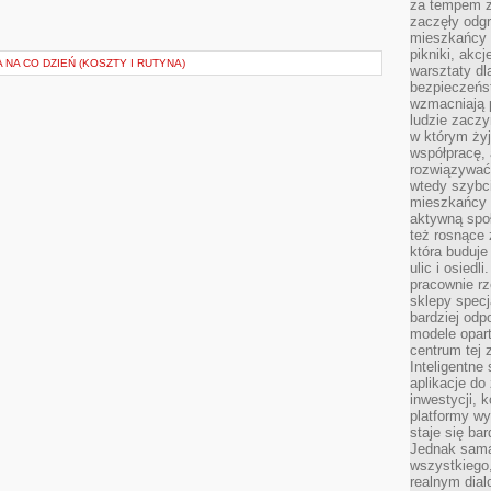
za tempem zm
zaczęły odgr
mieszkańcy c
pikniki, akcj
 NA CO DZIEŃ (KOSZTY I RUTYNA)
warsztaty dl
bezpieczeńst
wzmacniają p
ludzie zaczy
w którym żyj
współpracę, 
rozwiązywać
wtedy szybci
mieszkańcy 
aktywną spo
też rosnące 
która buduje
ulic i osiedl
pracownie rz
sklepy specj
bardziej od
modele opar
centrum tej 
Inteligentne
aplikacje do
inwestycji, 
platformy wy
staje się ba
Jednak sama
wszystkiego,
realnym dial