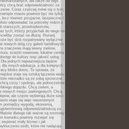
frastrukturalnych, ale także od tego,
ńcy chcą brać odpowiedzialność za
zenie. Coraz częściej mówi się o tym,
zwinięte miasto powinno być nie tylko
, lecz również przyjazne, bezpieczne i
Musi odpowiadać na potrzeby rodzin z
b starszych, przedsiębiorców,
az tych, którzy przyjechali do niego na
chcieliby zostać na dłużej. Rozwój
może być dziś rozpatrywany wyłącznie
t nowych dróg czy galerii handlowych.
e znaczenie mają tereny zielone,
ktura, ścieżki rowerowe, lokalne centra
dostęp do kultury oraz jakość usług
 Dla jednych najważniejsza będzie
 dla innych edukacja, a dla kolejnych
acy blisko domu. To sprawia, że
iejskie staje się sztuką łączenia wielu
tóre nierzadko są ze sobą sprzeczne.
hcą ciszy i spokoju, ale jednocześnie
bkiego dojazdu. Chcą zieleni, a
e nowych miejsc parkingowych. Chcą
lepów, ale często wybierają duże sieci
asto staje się więc nieustannym
m pomiędzy wygodą, ekonomią,
ługoterminową odpowiedzialnością za
 Właśnie dlatego tak ważne są rozmowy
im kierunku powinny rozwijać się
k wspierać mały biznes i jak
ykluczeniu osób, które nie nadążają