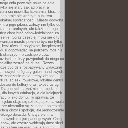
nego dnia powstaje nowe osiedle,
yka się stary zakład pracy, a
iera się niewielka kawiarnia, która po
ącach staje się ważnym punktem
lokalnej społeczności. Miasto oddycha
jom, a jego jakość zależy nie tylko od
frastrukturalnych, ale także od tego,
ńcy chcą brać odpowiedzialność za
zenie. Coraz częściej mówi się o tym,
zwinięte miasto powinno być nie tylko
, lecz również przyjazne, bezpieczne i
Musi odpowiadać na potrzeby rodzin z
b starszych, przedsiębiorców,
az tych, którzy przyjechali do niego na
chcieliby zostać na dłużej. Rozwój
może być dziś rozpatrywany wyłącznie
t nowych dróg czy galerii handlowych.
e znaczenie mają tereny zielone,
ktura, ścieżki rowerowe, lokalne centra
dostęp do kultury oraz jakość usług
 Dla jednych najważniejsza będzie
 dla innych edukacja, a dla kolejnych
acy blisko domu. To sprawia, że
iejskie staje się sztuką łączenia wielu
tóre nierzadko są ze sobą sprzeczne.
hcą ciszy i spokoju, ale jednocześnie
bkiego dojazdu. Chcą zieleni, a
e nowych miejsc parkingowych. Chcą
lepów, ale często wybierają duże sieci
asto staje się więc nieustannym