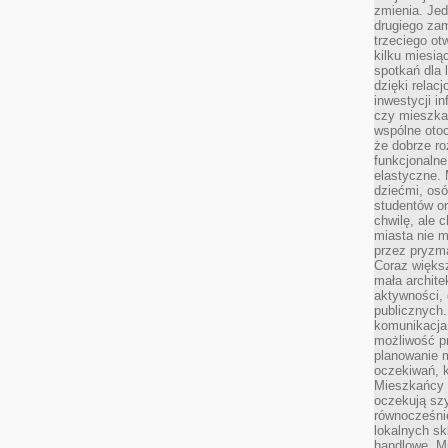
zmienia. Jed
drugiego zam
trzeciego otw
kilku miesi
spotkań dla 
dzięki relac
inwestycji in
czy mieszka
wspólne otoc
że dobrze ro
funkcjonalne
elastyczne. 
dziećmi, osó
studentów or
chwilę, ale 
miasta nie 
przez pryzma
Coraz większ
mała archite
aktywności, 
publicznych.
komunikacja,
możliwość pr
planowanie m
oczekiwań, k
Mieszkańcy c
oczekują szy
równocześni
lokalnych sk
handlowe. Mi