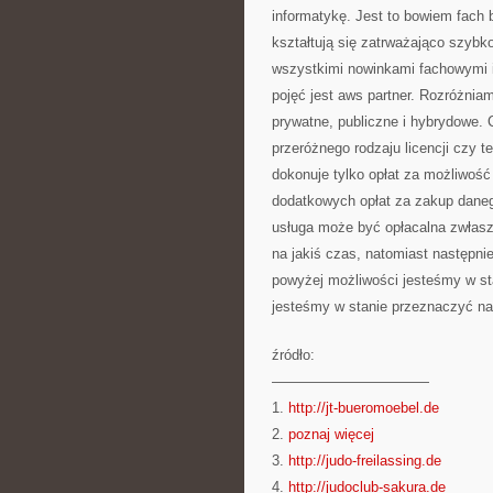
informatykę. Jest to bowiem fach 
kształtują się zatrważająco szybk
wszystkimi nowinkami fachowymi 
pojęć jest aws partner. Rozróżnia
prywatne, publiczne i hybrydowe.
przeróżnego rodzaju licencji czy 
dokonuje tylko opłat za możliwość 
dodatkowych opłat za zakup daneg
usługa może być opłacalna zwłas
na jakiś czas, natomiast następni
powyżej możliwości jesteśmy w sta
jesteśmy w stanie przeznaczyć na
źródło:
———————————
1.
http://jt-bueromoebel.de
2.
poznaj więcej
3.
http://judo-freilassing.de
4.
http://judoclub-sakura.de