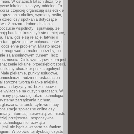
ian. W ostatnich latach dużą rolę
ywać lokalne inicjatywy oddolne. To
oraz częściej organizują sąsiedzkie
e sprzątania okolicy, wymiany roślin,
a dzieci czy spotkania dotyczące
wa. Z pozoru drobne działania
oczucie wspólnoty i sprawiają, że
nają bardziej troszczyć się o miejsce,
ą. Tam, gdzie są relacje, łatwiej o
a tam, gdzie jest współpraca, łatwiej
 codzienne problemy. Miasto może
ej reagować na realne potrzeby, bo
nie są anonimowym tłumem, lecz
łecznością. Ciekawym zjawiskiem jest
znaczenie lokalnej przedsiębiorczości,
 unikalny charakter poszczególnych
i. Małe piekarnie, punkty usługowe,
emieślnicze, rodzinne restauracje i
alistyczne tworzą tkankę miejską
porną na kryzysy niż bezosobowe
te wyłącznie na dużych graczach. W
zmiany pojawia się także technologia.
 systemy zarządzania ruchem,
 zgłaszania usterek, cyfrowe mapy
konsultacje społeczne online czy
miany informacji sprawiają, że miasto
rdziej przejrzyste i responsywne.
 technologia nie rozwiąże
 jeśli nie będzie wsparta zaufaniem i
ogiem. W połowie tej dyskusji często