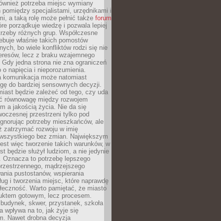
również potrzeba miejsc wymiany
pomiędzy specjalistami, urzędnikami i
i, a taką rolę może pełnić także
forum
re porządkuje wiedzę i pozwala lepiej
trzeby różnych grup. Współczesne
ebuje właśnie takich pomostów
ych, bo wiele konfliktów rodzi się nie
teresów, lecz z braku wzajemnego
 Gdy jedna strona nie zna ograniczeń
o o napięcia i nieporozumienia.
 komunikacja może natomiast
gę do bardziej sensownych decyzji.
iast będzie zależeć od tego, czy uda
ć równowagę między rozwojem
 a jakością życia. Nie da się
oczesnej przestrzeni tylko pod
ignorując potrzeby mieszkańców, ale
eż zatrzymać rozwoju w imię
wszystkiego bez zmian. Największym
est więc tworzenie takich warunków, w
st będzie służył ludziom, a nie jedynie
. Oznacza to potrzebę lepszego
przestrzennego, mądrzejszego
ania pustostanów, wspierania
ług i tworzenia miejsc, które naprawdę
ołeczność. Warto pamiętać, że miasto
oduktem gotowym, lecz procesem.
budynek, skwer, przystanek, szkoła
a wpływa na to, jak żyje się
. Nawet drobna decyzja