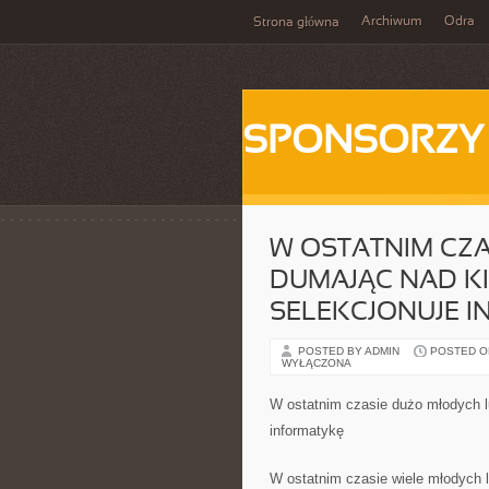
Archiwum
Odra
Strona główna
SPONSORZY
W OSTATNIM CZA
DUMAJĄC NAD K
SELEKCJONUJE 
POSTED BY ADMIN
POSTED ON 
WYŁĄCZONA
W ostatnim czasie dużo młodych l
informatykę
W ostatnim czasie wiele młodych l