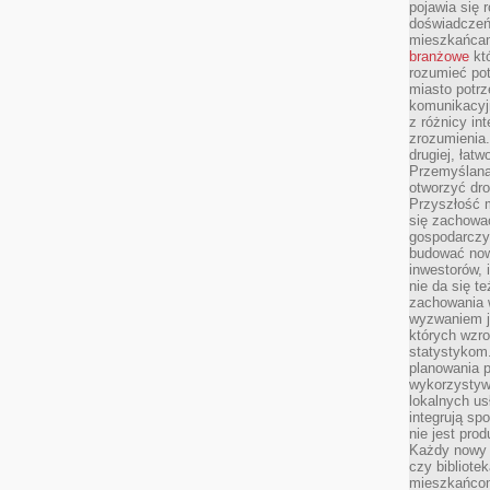
pojawia się 
doświadczeń 
mieszkańcam
branżowe
któ
rozumieć po
miasto potrz
komunikacyjn
z różnicy in
zrozumienia.
drugiej, łatw
Przemyślana
otworzyć dro
Przyszłość m
się zachowa
gospodarczym
budować now
inwestorów, 
nie da się t
zachowania 
wyzwaniem j
których wzro
statystykom
planowania 
wykorzystyw
lokalnych us
integrują sp
nie jest pr
Każdy nowy 
czy bibliotek
mieszkańcom