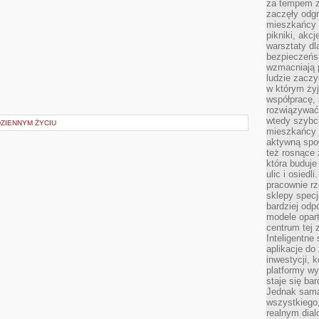
za tempem zm
zaczęły odgr
mieszkańcy c
pikniki, akcj
warsztaty dl
bezpieczeńst
wzmacniają p
ludzie zaczy
w którym żyj
współpracę, 
rozwiązywać
wtedy szybci
ZIENNYM ŻYCIU
mieszkańcy 
aktywną spo
też rosnące 
która buduje
ulic i osiedl
pracownie rz
sklepy specj
bardziej od
modele opar
centrum tej 
Inteligentne
aplikacje do
inwestycji, 
platformy wy
staje się ba
Jednak sama
wszystkiego,
realnym dial