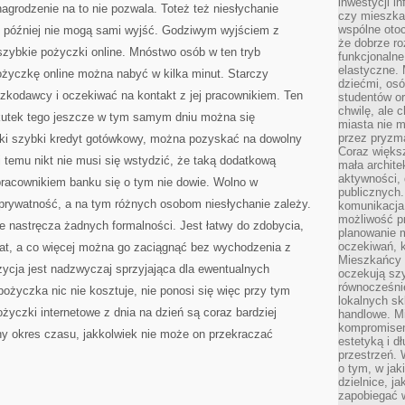
inwestycji in
ynagrodzenie na to nie pozwala. Toteż też niesłychanie
czy mieszka
wspólne otoc
ch później nie mogą sami wyjść. Godziwym wyjściem z
że dobrze ro
ą szybkie pożyczki online. Mnóstwo osób w ten tryb
funkcjonalne
elastyczne. 
 Pożyczkę online można nabyć w kilka minut. Starczy
dziećmi, osó
zkodawcy i oczekiwać na kontakt z jej pracownikiem. Ten
studentów or
chwilę, ale 
kutek tego jeszcze w tym samym dniu można się
miasta nie 
przez pryzma
aki szybki kredyt gotówkowy, można pozyskać na dowolny
Coraz większ
i temu nikt nie musi się wstydzić, że taką dodatkową
mała archite
aktywności, 
pracownikiem banku się o tym nie dowie. Wolno w
publicznych.
prywatność, a na tym różnych osobom niesłychanie zależy.
komunikacja,
możliwość pr
ie nastręcza żadnych formalności. Jest łatwy do zdobycia,
planowanie m
oczekiwań, k
rat, a co więcej można go zaciągnąć bez wychodzenia z
Mieszkańcy c
ycja jest nadzwyczaj sprzyjająca dla ewentualnych
oczekują szy
równocześni
pożyczka nic nie kosztuje, nie ponosi się więc przy tym
lokalnych sk
yczki internetowe z dnia na dzień są coraz bardziej
handlowe. Mi
kompromise
ny okres czasu, jakkolwiek nie może on przekraczać
estetyką i d
przestrzeń.
o tym, w jak
dzielnice, ja
zapobiegać w