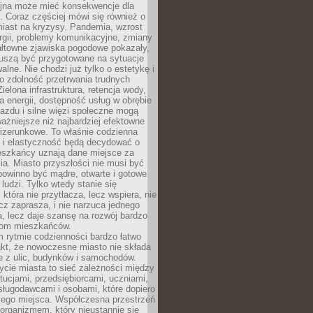
yjna może mieć konsekwencje dla
. Coraz częściej mówi się również o
miast na kryzysy. Pandemia, wzrost
rgii, problemy komunikacyjne, zmiany
ałtowne zjawiska pogodowe pokazały,
uszą być przygotowane na sytuacje
alne. Nie chodzi już tylko o estetykę i
o zdolność przetrwania trudnych
elona infrastruktura, retencja wody,
ła energii, dostępność usług w obrębie
jazdu i silne więzi społeczne mogą
ażniejsze niż najbardziej efektowne
izerunkowe. To właśnie codzienna
 i elastyczność będą decydować o
eszkańcy uznają dane miejsce za
ia. Miasto przyszłości nie musi być
 powinno być mądre, otwarte i gotowe
 ludzi. Tylko wtedy stanie się
 która nie przytłacza, lecz wspiera, nie
cz zaprasza, i nie narzuca jednego
, lecz daje szansę na rozwój bardzo
pom mieszkańców.
 rytmie codzienności bardzo łatwo
akt, że nowoczesne miasto nie składa
e z ulic, budynków i samochodów.
cie miasta to sieć zależności między
ytucjami, przedsiębiorcami, uczniami,
sługodawcami i osobami, które dopiero
jego miejsca. Współczesna przestrzeń
 organizmem, który nieustannie się