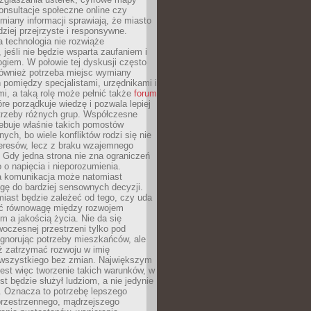
konsultacje społeczne online czy
miany informacji sprawiają, że miasto
rdziej przejrzyste i responsywne.
 technologia nie rozwiąże
 jeśli nie będzie wsparta zaufaniem i
ogiem. W połowie tej dyskusji często
również potrzeba miejsc wymiany
pomiędzy specjalistami, urzędnikami i
i, a taką rolę może pełnić także
forum
re porządkuje wiedzę i pozwala lepiej
trzeby różnych grup. Współczesne
ebuje właśnie takich pomostów
ych, bo wiele konfliktów rodzi się nie
teresów, lecz z braku wzajemnego
 Gdy jedna strona nie zna ograniczeń
o o napięcia i nieporozumienia.
 komunikacja może natomiast
gę do bardziej sensownych decyzji.
iast będzie zależeć od tego, czy uda
ć równowagę między rozwojem
 a jakością życia. Nie da się
oczesnej przestrzeni tylko pod
ignorując potrzeby mieszkańców, ale
eż zatrzymać rozwoju w imię
wszystkiego bez zmian. Największym
est więc tworzenie takich warunków, w
st będzie służył ludziom, a nie jedynie
. Oznacza to potrzebę lepszego
przestrzennego, mądrzejszego