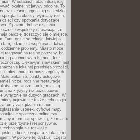
ian. W ostatnich latach dużą rolę
ywać lokalne inicjatywy oddolne. To
oraz częściej organizują sąsiedzkie
e sprzątania okolicy, wymiany roślin,
a dzieci czy spotkania dotyczące
wa. Z pozoru drobne działania
oczucie wspólnoty i sprawiają, że
nają bardziej troszczyć się o miejsce,
ą. Tam, gdzie są relacje, łatwiej o
a tam, gdzie jest współpraca, łatwiej
 codzienne problemy. Miasto może
ej reagować na realne potrzeby, bo
nie są anonimowym tłumem, lecz
łecznością. Ciekawym zjawiskiem jest
znaczenie lokalnej przedsiębiorczości,
 unikalny charakter poszczególnych
i. Małe piekarnie, punkty usługowe,
emieślnicze, rodzinne restauracje i
alistyczne tworzą tkankę miejską
porną na kryzysy niż bezosobowe
te wyłącznie na dużych graczach. W
zmiany pojawia się także technologia.
 systemy zarządzania ruchem,
 zgłaszania usterek, cyfrowe mapy
konsultacje społeczne online czy
miany informacji sprawiają, że miasto
rdziej przejrzyste i responsywne.
 technologia nie rozwiąże
 jeśli nie będzie wsparta zaufaniem i
ogiem. W połowie tej dyskusji często