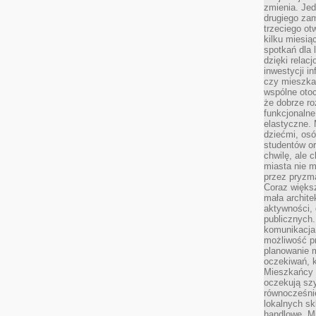
zmienia. Jed
drugiego zam
trzeciego otw
kilku miesi
spotkań dla 
dzięki relac
inwestycji in
czy mieszka
wspólne otoc
że dobrze ro
funkcjonalne
elastyczne. 
dziećmi, osó
studentów or
chwilę, ale 
miasta nie 
przez pryzma
Coraz większ
mała archite
aktywności, 
publicznych.
komunikacja,
możliwość pr
planowanie m
oczekiwań, k
Mieszkańcy c
oczekują szy
równocześni
lokalnych sk
handlowe. Mi