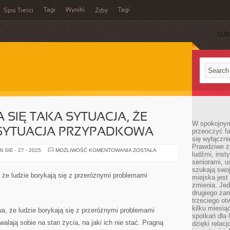
Tagi
Wyniki
Tagi
Spis Treści
Zęby
SUB
 SIĘ TAKA SYTUACJA, ŻE
W spokojnym
 SYTUACJA PRZYPADKOWA
przeoczyć f
się wyłączni
Prawdziwe ży
CZASAMI
SIE - 27 - 2025
MOŻLIWOŚĆ KOMENTOWANIA
ZOSTAŁA
ludźmi, inst
ZDARZA
SIĘ
seniorami, u
TAKA
szukają swo
SYTUACJA,
 że ludzie borykają się z przeróżnymi problemami
miejska jest
ŻE
PRZYDARZA
zmienia. Jed
SIĘ
drugiego zam
SYTUACJA
trzeciego otw
PRZYPADKOWA
kilku miesi
 że ludzie borykają się z przeróżnymi problemami
spotkań dla 
alają sobie na stan życia, na jaki ich nie stać. Pragną
dzięki relac