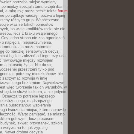
również potrzeba miejsc wymiany
pomiędzy specjalistami, urzędnikami i
i, a taką rolę może pełnić także
forum
re porządkuje wiedzę i pozwala lepiej
trzeby różnych grup. Współczesne
ebuje właśnie takich pomostów
ych, bo wiele konfliktów rodzi się nie
teresów, lecz z braku wzajemnego
 Gdy jedna strona nie zna ograniczeń
o o napięcia i nieporozumienia.
 komunikacja może natomiast
gę do bardziej sensownych decyzji.
iast będzie zależeć od tego, czy uda
ć równowagę między rozwojem
 a jakością życia. Nie da się
oczesnej przestrzeni tylko pod
ignorując potrzeby mieszkańców, ale
eż zatrzymać rozwoju w imię
wszystkiego bez zmian. Największym
est więc tworzenie takich warunków, w
st będzie służył ludziom, a nie jedynie
. Oznacza to potrzebę lepszego
przestrzennego, mądrzejszego
ania pustostanów, wspierania
ług i tworzenia miejsc, które naprawdę
ołeczność. Warto pamiętać, że miasto
oduktem gotowym, lecz procesem.
budynek, skwer, przystanek, szkoła
a wpływa na to, jak żyje się
. Nawet drobna decyzja