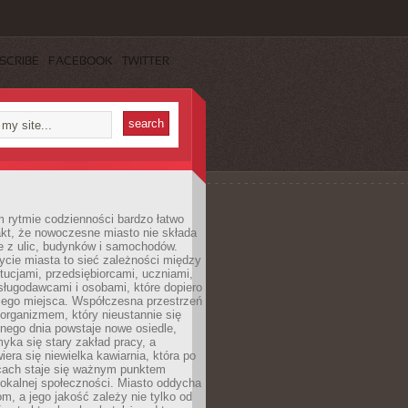
SCRIBE
FACEBOOK
TWITTER
 rytmie codzienności bardzo łatwo
akt, że nowoczesne miasto nie składa
e z ulic, budynków i samochodów.
cie miasta to sieć zależności między
ytucjami, przedsiębiorcami, uczniami,
sługodawcami i osobami, które dopiero
jego miejsca. Współczesna przestrzeń
 organizmem, który nieustannie się
nego dnia powstaje nowe osiedle,
yka się stary zakład pracy, a
iera się niewielka kawiarnia, która po
ącach staje się ważnym punktem
lokalnej społeczności. Miasto oddycha
jom, a jego jakość zależy nie tylko od