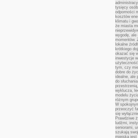
administrac
tysięcy osób
odporności 
kosztów ene
klimatu i gw
że miasta m
nieprzewidyw
wygodę, ale 
momentów. Zi
lokalne źród
krótkiego do
okazać się w
inwestycje w
użyteczność
tym, czy mi
dobre do życ
idealne, ale
do słuchania
przestrzenią,
wyklucza, le
modelu życia
różnym gru
W spokojnym
przeoczyć f
się wyłączni
Prawdziwe ży
ludźmi, inst
seniorami, u
szukają swo
miejska jest