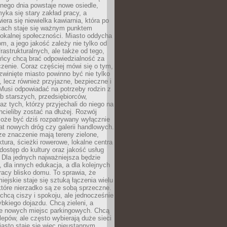
nego dnia powstaje nowe osiedle,
yka się stary zakład pracy, a
iera się niewielka kawiarnia, która po
ącach staje się ważnym punktem
lokalnej społeczności. Miasto oddycha
jom, a jego jakość zależy nie tylko od
frastrukturalnych, ale także od tego,
ńcy chcą brać odpowiedzialność za
zenie. Coraz częściej mówi się o tym,
zwinięte miasto powinno być nie tylko
, lecz również przyjazne, bezpieczne i
Musi odpowiadać na potrzeby rodzin z
b starszych, przedsiębiorców,
az tych, którzy przyjechali do niego na
chcieliby zostać na dłużej. Rozwój
może być dziś rozpatrywany wyłącznie
t nowych dróg czy galerii handlowych.
e znaczenie mają tereny zielone,
ktura, ścieżki rowerowe, lokalne centra
dostęp do kultury oraz jakość usług
 Dla jednych najważniejsza będzie
 dla innych edukacja, a dla kolejnych
acy blisko domu. To sprawia, że
iejskie staje się sztuką łączenia wielu
tóre nierzadko są ze sobą sprzeczne.
hcą ciszy i spokoju, ale jednocześnie
bkiego dojazdu. Chcą zieleni, a
e nowych miejsc parkingowych. Chcą
lepów, ale często wybierają duże sieci
asto staje się więc nieustannym