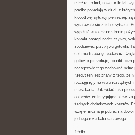
mieć to co inni, nawet o ile ich w
prędko popadają w długi, z który
kłopotliwej sytuacji pieniężnej, s
wyratowało się z lichej sytuacji.
wypełnić wniosek na stronie pożyc
kontakt nastąpi nader szybko, ws
spodziewać przypływu gotówki. T
cel i nie trzeba go podawać. Dzięk
gotówkę potrzebuje, bo nikt poza 
następstwie tego zachować pełną 
Kredyt ten jest znany z tego, że n
rozciągnięty na wiele rozsądnych 
mieszkania. Jak widać taka propoz
obiorców, co intrygujące pierwsza 
żadnych dodatkowych kosztów. Poż
wzięte, można je pobrać na dowol
jednego roku kalendarzowego.
źródło: