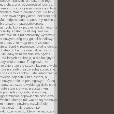
frastrukturalnych, ale także od tego,
ńcy chcą brać odpowiedzialność za
zenie. Coraz częściej mówi się o tym,
zwinięte miasto powinno być nie tylko
, lecz również przyjazne, bezpieczne i
Musi odpowiadać na potrzeby rodzin z
b starszych, przedsiębiorców,
az tych, którzy przyjechali do niego na
chcieliby zostać na dłużej. Rozwój
może być dziś rozpatrywany wyłącznie
t nowych dróg czy galerii handlowych.
e znaczenie mają tereny zielone,
ktura, ścieżki rowerowe, lokalne centra
dostęp do kultury oraz jakość usług
 Dla jednych najważniejsza będzie
 dla innych edukacja, a dla kolejnych
acy blisko domu. To sprawia, że
iejskie staje się sztuką łączenia wielu
tóre nierzadko są ze sobą sprzeczne.
hcą ciszy i spokoju, ale jednocześnie
bkiego dojazdu. Chcą zieleni, a
e nowych miejsc parkingowych. Chcą
lepów, ale często wybierają duże sieci
asto staje się więc nieustannym
m pomiędzy wygodą, ekonomią,
ługoterminową odpowiedzialnością za
 Właśnie dlatego tak ważne są rozmowy
im kierunku powinny rozwijać się
k wspierać mały biznes i jak
ykluczeniu osób, które nie nadążają