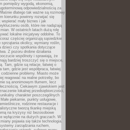
m pomiędzy wygodą, ekonomią,
ługoterminową odpowiedzialnością za
 Właśnie dlatego tak ważne są rozmowy
im kierunku powinny rozwijać się
k wspierać mały biznes i jak
ykluczeniu osób, które nie nadążają
ian. W ostatnich latach dużą rolę
ywać lokalne inicjatywy oddolne. To
oraz częściej organizują sąsiedzkie
e sprzątania okolicy, wymiany roślin,
a dzieci czy spotkania dotyczące
wa. Z pozoru drobne działania
oczucie wspólnoty i sprawiają, że
nają bardziej troszczyć się o miejsce,
ą. Tam, gdzie są relacje, łatwiej o
a tam, gdzie jest współpraca, łatwiej
 codzienne problemy. Miasto może
ej reagować na realne potrzeby, bo
nie są anonimowym tłumem, lecz
łecznością. Ciekawym zjawiskiem jest
znaczenie lokalnej przedsiębiorczości,
 unikalny charakter poszczególnych
i. Małe piekarnie, punkty usługowe,
emieślnicze, rodzinne restauracje i
alistyczne tworzą tkankę miejską
porną na kryzysy niż bezosobowe
te wyłącznie na dużych graczach. W
zmiany pojawia się także technologia.
 systemy zarządzania ruchem,
 zgłaszania usterek, cyfrowe mapy