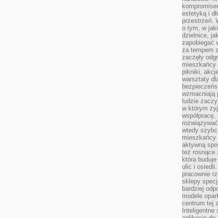
kompromise
estetyką i d
przestrzeń.
o tym, w jak
dzielnice, ja
zapobiegać w
za tempem zm
zaczęły odgr
mieszkańcy c
pikniki, akcj
warsztaty dl
bezpieczeńst
wzmacniają p
ludzie zaczy
w którym żyj
współpracę, 
rozwiązywać
wtedy szybci
mieszkańcy 
aktywną spo
też rosnące 
która buduje
ulic i osiedl
pracownie rz
sklepy specj
bardziej od
modele opar
centrum tej 
Inteligentne
aplikacje do