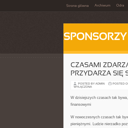
Archiwum
Odra
Strona główna
SPONSORZY
CZASAMI ZDARZA
PRZYDARZA SIĘ
POSTED BY ADMIN
POSTED ON 
WYŁĄCZONA
W dzisiejszych czasach tak bywa,
finansowymi
W nowoczesnych czasach tak bywa,
pieniężnymi. Ludzie nierzadko pozw