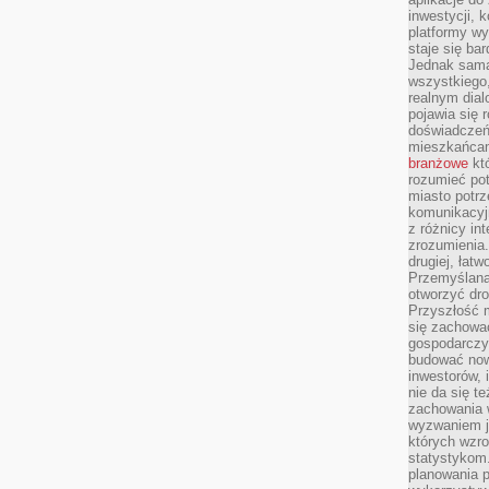
inwestycji, 
platformy wy
staje się ba
Jednak sama
wszystkiego,
realnym dial
pojawia się 
doświadczeń 
mieszkańcam
branżowe
któ
rozumieć po
miasto potrz
komunikacyjn
z różnicy in
zrozumienia.
drugiej, łatw
Przemyślana
otworzyć dro
Przyszłość m
się zachowa
gospodarczym
budować now
inwestorów, 
nie da się t
zachowania 
wyzwaniem j
których wzro
statystykom
planowania 