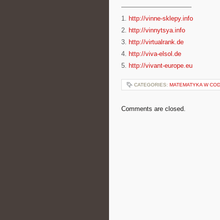
———————————
1.
http://vinne-sklepy.info
2.
http://vinnytsya.info
3.
http://virtualrank.de
4.
http://viva-elsol.de
5.
http://vivant-europe.eu
CATEGORIES:
MATEMATYKA W COD
Comments are closed.