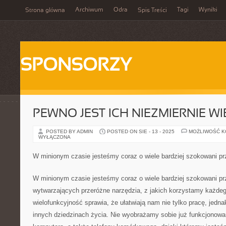
Archiwum
Odra
Tagi
Wyniki
Strona główna
Spis Treści
SPONSORZY
PEWNO JEST ICH NIEZMIERNIE WI
POSTED BY ADMIN
POSTED ON SIE - 13 - 2025
MOŻLIWOŚĆ 
WYŁĄCZONA
W minionym czasie jesteśmy coraz o wiele bardziej szokowani prz
W minionym czasie jesteśmy coraz o wiele bardziej szokowani pr
wytwarzających przeróżne narzędzia, z jakich korzystamy każdeg
wielofunkcyjność sprawia, że ułatwiają nam nie tylko pracę, jedn
innych dziedzinach życia. Nie wyobrażamy sobie już funkcjonow