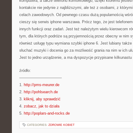
komputera, a także telefonu komórkowego, dzięki któremu jeste
kontakcie nie jedynie z najbliższymi, ale też z osobami, z którym
celach zawodowych. Od pewnego czasu dużą popularnością wśród
cieszy się serwis iphone warszawa. Prócz tego, że jest telefon
innych funkcji oraz zadań. Jest też należytym wielu kierowcom 
tym, dla których podróże są przyjemnością przez obecny w nim 
również usługę typu wymiana szybki iphone 6. Jest lubiany także 
słuchać muzyki i docenia go za możliwość grania na nim w ich u
Jest to jedno urządzenie, a ma dyspozycje przypisane kilkunastu
źródło:
———————————
1.
http://pms-meurer.de
2.
http://pohlsearch.de
3.
kliknij, aby sprawdzić
4.
zobacz, jak to działa
5.
http://poplars-and-rocks.de
CATEGORIES:
ZDROWIE KOBIET