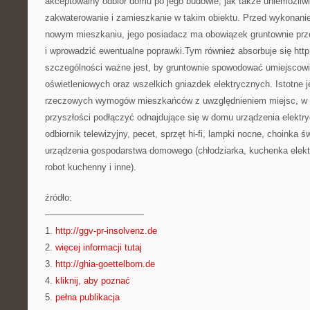
akceptowalny odbiór domu po jego budowie, jak także uniemożliw
zakwaterowanie i zamieszkanie w takim obiektu. Przed wykonaniem
nowym mieszkaniu, jego posiadacz ma obowiązek gruntownie przea
i wprowadzić ewentualne poprawki.Tym również absorbuje się http:
szczególności ważne jest, by gruntownie spowodować umiejscow
oświetleniowych oraz wszelkich gniazdek elektrycznych. Istotne 
rzeczowych wymogów mieszkańców z uwzględnieniem miejsc, w k
przyszłości podłączyć odnajdujące się w domu urządzenia elektry
odbiornik telewizyjny, pecet, sprzęt hi-fi, lampki nocne, choinka 
urządzenia gospodarstwa domowego (chłodziarka, kuchenka elektr
robot kuchenny i inne).
źródło:
———————————
1.
http://ggv-pr-insolvenz.de
2.
więcej informacji tutaj
3.
http://ghia-goettelborn.de
4.
kliknij, aby poznać
5.
pełna publikacja