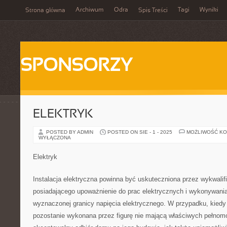
Archiwum
Odra
Tagi
Wyniki
Strona główna
Spis Treści
SPONSORZY
ELEKTRYK
POSTED BY ADMIN
POSTED ON SIE - 1 - 2025
MOŻLIWOŚĆ K
WYŁĄCZONA
Elektryk
Instalacja elektryczna powinna być uskuteczniona przez wykwalif
posiadającego upoważnienie do prac elektrycznych i wykonywani
wyznaczonej granicy napięcia elektrycznego. W przypadku, kiedy 
pozostanie wykonana przez figurę nie mającą właściwych pełnomo