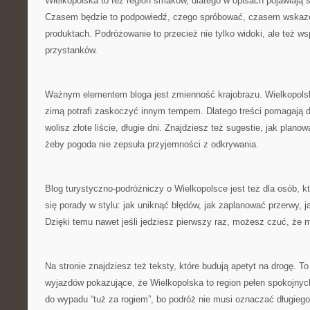
Wielkopolska to też region smaków, dlatego w opisach pojawiają s
Czasem będzie to podpowiedź, czego spróbować, czasem wska
produktach. Podróżowanie to przecież nie tylko widoki, ale też 
przystanków.
Ważnym elementem bloga jest zmienność krajobrazu. Wielkopolsk
zimą potrafi zaskoczyć innym tempem. Dlatego treści pomagają d
wolisz złote liście, długie dni. Znajdziesz też sugestie, jak plano
żeby pogoda nie zepsuła przyjemności z odkrywania.
Blog turystyczno-podróżniczy o Wielkopolsce jest też dla osób, kt
się porady w stylu: jak uniknąć błędów, jak zaplanować przerwy, 
Dzięki temu nawet jeśli jedziesz pierwszy raz, możesz czuć, że 
Na stronie znajdziesz też teksty, które budują apetyt na drogę. T
wyjazdów pokazujące, że Wielkopolska to region pełen spokojny
do wypadu “tuż za rogiem”, bo podróż nie musi oznaczać długiego