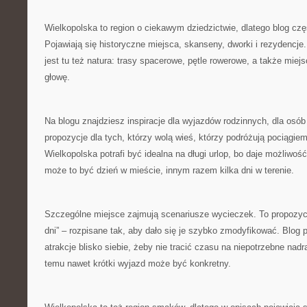
Wielkopolska to region o ciekawym dziedzictwie, dlatego blog częs
Pojawiają się historyczne miejsca, skanseny, dworki i rezydencje.
jest tu też natura: trasy spacerowe, pętle rowerowe, a także mie
głowę.
Na blogu znajdziesz inspiracje dla wyjazdów rodzinnych, dla osó
propozycje dla tych, którzy wolą wieś, którzy podróżują pociągiem
Wielkopolska potrafi być idealna na długi urlop, bo daje możliwo
może to być dzień w mieście, innym razem kilka dni w terenie.
Szczególne miejsce zajmują scenariusze wycieczek. To propozycj
dni” – rozpisane tak, aby dało się je szybko zmodyfikować. Blog 
atrakcje blisko siebie, żeby nie tracić czasu na niepotrzebne nadr
temu nawet krótki wyjazd może być konkretny.