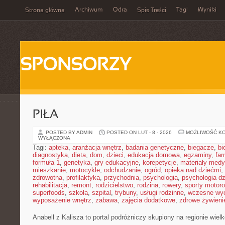
Archiwum
Odra
Tagi
Wyniki
Strona główna
Spis Treści
SPONSORZY
PIŁA
POSTED BY ADMIN
POSTED ON LUT - 8 - 2026
MOŻLIWOŚĆ K
WYŁĄCZONA
Tagi:
apteka
,
aranżacja wnętrz
,
badania genetyczne
,
biegacze
,
bi
diagnostyka
,
dieta
,
dom
,
dzieci
,
edukacja domowa
,
egzaminy
,
far
formuła 1
,
genetyka
,
gry edukacyjne
,
korepetycje
,
materiały med
mieszkanie
,
motocykle
,
odchudzanie
,
ogród
,
opieka nad dziećmi
,
zdrowotna
,
profilaktyka
,
przychodnia
,
psychologia
,
psychologia dz
rehabilitacja
,
remont
,
rodzicielstwo
,
rodzina
,
rowery
,
sporty motor
superfoods
,
szkoła
,
szpital
,
trybuny
,
usługi rodzinne
,
wczesne wy
wyposażenie wnętrz
,
zabawa
,
zajęcia dodatkowe
,
zdrowe żywieni
Anabell z Kalisza to portal podróżniczy skupiony na regionie wiel