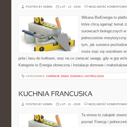
POSTED BY ADMIN
LUT - 12 - 2026
MOŻLIWOŚĆ KOMENTOWA
Wikana BioEnergia to platf
które chcą ogarnąć temat zie
surowcach biologicznych w 
jednocześnie merytoryczny.
tym, jak surowce pochodzen
może stać się nośnikiem en
pola i lasu do kotłowni, oraz na co zwracać uwagę, gdy w grę wc
Kategorie to Energia słoneczna i Instalacje domowe i małoskalow
CATEGORIES:
CHIŃSKIE ZNAKI ZODIAKU I ASTROLOGIA
KUCHNIA FRANCUSKA
POSTED BY ADMIN
LUT - 11 - 2026
MOŻLIWOŚĆ KOMENTOWA
Ta strona to zakątek stworz
poznać Francję i jednocześ