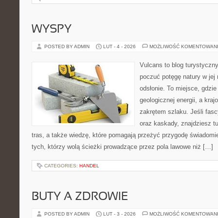
WYSPY
POSTED BY ADMIN
LUT - 4 - 2026
MOŻLIWOŚĆ KOMENTOWAN
Vulcans to blog turystyczny
poczuć potęgę natury w jej 
odsłonie. To miejsce, gdzie 
geologicznej energii, a kra
zakrętem szlaku. Jeśli fasc
oraz kaskady, znajdziesz t
tras, a także wiedzę, które pomagają przeżyć przygodę świadomi
tych, którzy wolą ścieżki prowadzące przez pola lawowe niż […]
CATEGORIES:
HANDEL
BUTY A ZDROWIE
POSTED BY ADMIN
LUT - 3 - 2026
MOŻLIWOŚĆ KOMENTOWAN