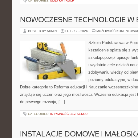
CATEGORIES:
MUZYKA I RUCH
NOWOCZESNE TECHNOLOGIE W 
POSTED BY ADMIN
LUT - 12 - 2026
MOŻLIWOŚĆ KOMENTOWA
Szkoła Podstawowa w Popow
kształcenie splata się z w
szkolapopow.pl opisuje fun
uwydatnia cele działań naucz
zdobywaniu wiedzy od pierw
poziomy edukacyjne, w duch
Dobre kategorie to Reforma edukacji i Nauczanie wczesnoszkoln
znajduje się uczeń oraz jego możliwości. Wczesna edukacja jest
do pewnego rozwoju, […]
CATEGORIES:
INTYMNOŚĆ BEZ SEKSU
INSTALACJE DOMOWE I MAŁOS