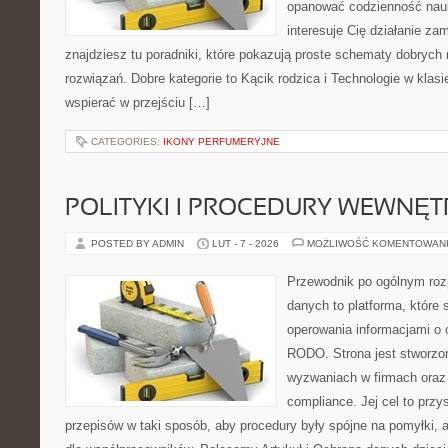
opanować codzienność nauki
interesuje Cię działanie za
znajdziesz tu poradniki, które pokazują proste schematy dobryc
rozwiązań. Dobre kategorie to Kącik rodzica i Technologie w klasie
wspierać w przejściu […]
CATEGORIES:
IKONY PERFUMERYJNE
POLITYKI I PROCEDURY WEWNĘ
POSTED BY ADMIN
LUT - 7 - 2026
MOŻLIWOŚĆ KOMENTOWAN
Przewodnik po ogólnym roz
danych to platforma, które
operowania informacjami o
RODO. Strona jest stworzo
wyzwaniach w firmach oraz 
compliance. Jej cel to przy
przepisów w taki sposób, aby procedury były spójne na pomyłki, 