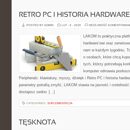
RETRO PC I HISTORIA HARDWARE
POSTED BY ADMIN
LUT - 6 - 2026
MOŻLIWOŚĆ KOMENTOWAN
LAKOM to praktyczna plat
hardware’owi oraz serwisowi
nam w każdym tygodniu. To
o osobach, które chcą kupo
tych, którzy potrzebują ko
komputer odmawia posłusze
Peripherals: klawiatury, myszy, dźwięk i Retro PC i historia hard
parametry potrafią zmylić, LAKOM stawia na jasność i rzetelnoś
dostajesz sedno: […]
CATEGORIES:
SUPLEMENTACJA
TĘSKNOTA