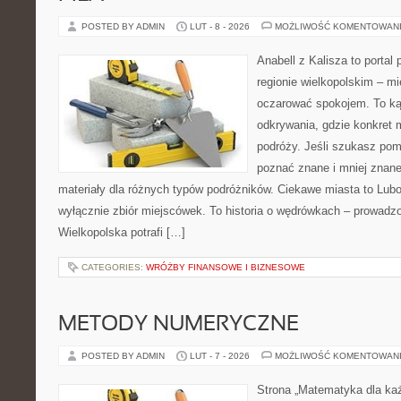
POSTED BY ADMIN
LUT - 8 - 2026
MOŻLIWOŚĆ KOMENTOWAN
Anabell z Kalisza to portal
regionie wielkopolskim – mie
oczarować spokojem. To ką
odkrywania, gdzie konkret 
podróży. Jeśli szukasz po
poznać znane i mniej znane
materiały dla różnych typów podróżników. Ciekawe miasta to Lubo
wyłącznie zbiór miejscówek. To historia o wędrówkach – prowadzo
Wielkopolska potrafi […]
CATEGORIES:
WRÓŻBY FINANSOWE I BIZNESOWE
METODY NUMERYCZNE
POSTED BY ADMIN
LUT - 7 - 2026
MOŻLIWOŚĆ KOMENTOWAN
Strona „Matematyka dla każ