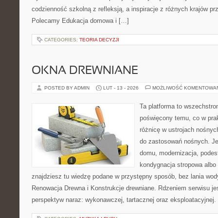
codzienność szkolną z refleksją, a inspiracje z różnych krajów pr
Polecamy Edukacja domowa i […]
CATEGORIES:
TEORIA DECYZJI
OKNA DREWNIANE
POSTED BY ADMIN
LUT - 13 - 2026
MOŻLIWOŚĆ KOMENTOWA
Ta platforma to wszechstro
poświęcony temu, co w prak
różnicę w ustrojach nośnyc
do zastosowań nośnych. Jeż
domu, modernizacja, podest
kondygnacja stropowa albo
znajdziesz tu wiedzę podane w przystępny sposób, bez lania wod
Renowacja Drewna i Konstrukcje drewniane. Rdzeniem serwisu jes
perspektyw naraz: wykonawczej, tartacznej oraz eksploatacyjnej. 