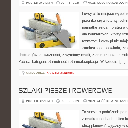
POSTED BY ADMIN
LUT - 6 - 2026
MOŻLIWOŚĆ KOMENTOWAN
Lovsy.pl to miejsce wypełn
przenika się z rutyną i od
pamiątkę serca. To strona 
dla konkretnych, którzy sz
rozmowę. Lovsy.pl nie udaj
zamiast tego opowiada, że 
drobiazgów: z uważności, z wymiany myśli, z zrozumienia i z rado
Zobacz kategorie Samotność i Samoakceptacja. W świecie, […]
CATEGORIES:
KARCZMAJANDURA
SZLAKI PIESZE I ROWEROWE
POSTED BY ADMIN
LUT - 5 - 2026
MOŻLIWOŚĆ KOMENTOWAN
To serwis o podróżach po r
z myślą o osobach, które lub
chcą planować wyjazdy w s