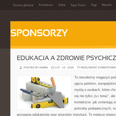
Archiwum
Odra
Tagi
Wyniki
Strona główna
Spis Treści
SPONSORZY
EDUKACJA A ZDROWIE PSYCHIC
POSTED BY ADMIN
LUT - 14 - 2026
MOŻLIWOŚĆ KOMENTOWA
To niezależny magazyn poś
ujęciu polskim, europejski
myślą o osobach, które chc
się nie tylko „tu i teraz”, 
kontekście: jak zmieniają s
potrzeby podopiecznych, oc
wyzwania edukatorów oraz priorytety instytucji. To miejsce stworz