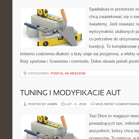
Spadlabuta to przestrzeń st
chcą zaopiekować się o sw
świadomy. Jeśli stawiasz n
wytrzymałość ulubionych pa
co potrzebne do utrzymania
kondycji. To kompleksowe p
któremu codzienna dbałość o buty staje się przyjemna, a efekty w
Buty sportowe i Szewstwo i rzemiosło. Dobre obuwie potrafi przet
CATEGORIES:
POMYSŁ NA WEEKEND
TUNING I MODYFIKACJE AUT
POSTED BY ADMIN
LUT - 3 - 2026
MOŻLIWOŚĆ KOMENTOWAN
Taxi Drive to magazyn twor
prowadzących taxi, miłośni
wszystkich, którzy chcą lep
przewozów. To miejsce, w 