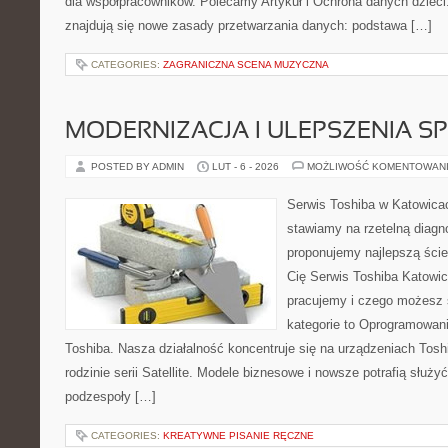
dla współpracowników. Polecamy Artykuł i Ochrona danych dzieci
znajdują się nowe zasady przetwarzania danych: podstawa […]
CATEGORIES:
ZAGRANICZNA SCENA MUZYCZNA
MODERNIZACJA I ULEPSZENIA S
POSTED BY ADMIN
LUT - 6 - 2026
MOŻLIWOŚĆ KOMENTOWAN
Serwis Toshiba w Katowicac
stawiamy na rzetelną diagn
proponujemy najlepszą ście
Cię Serwis Toshiba Katowic
pracujemy i czego możesz 
kategorie to Oprogramowani
Toshiba. Nasza działalność koncentruje się na urządzeniach Tosh
rodzinie serii Satellite. Modele biznesowe i nowsze potrafią służyć
podzespoły […]
CATEGORIES:
KREATYWNE PISANIE RĘCZNE