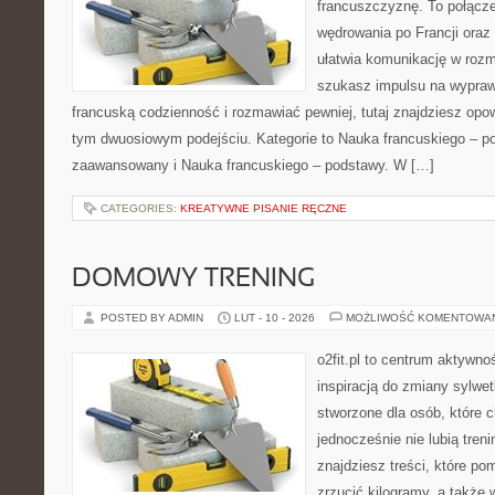
francuszczyznę. To połącz
wędrowania po Francji oraz 
ułatwia komunikację w rozm
szukasz impulsu na wypraw
francuską codzienność i rozmawiać pewniej, tutaj znajdziesz op
tym dwuosiowym podejściu. Kategorie to Nauka francuskiego – po
zaawansowany i Nauka francuskiego – podstawy. W […]
CATEGORIES:
KREATYWNE PISANIE RĘCZNE
DOMOWY TRENING
POSTED BY ADMIN
LUT - 10 - 2026
MOŻLIWOŚĆ KOMENTOWA
o2fit.pl to centrum aktywno
inspiracją do zmiany sylwetk
stworzone dla osób, które c
jednocześnie nie lubią treni
znajdziesz treści, które po
zrzucić kilogramy, a także