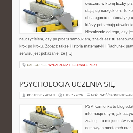
ćwiczeń, w której liczby pr
stają się narzędziem. To k
chcą ogarnić matematykę od
którzy potrzebują utrwalen
Niezależnie od tego, czy j
nauczycielem, czy po prostu samoukiem, znajdziesz tu sensown
krok po kroku. Zobacz także Historia matematyki i Rachunek pra
serwisu jest pokazanie, że […]
CATEGORIES:
WYDARZENIA I FESTIWALE PIZZY
PSYCHOLOGIA UCZENIA SIĘ
POSTED BY ADMIN
LUT - 7 - 2026
MOŻLIWOŚĆ KOMENTOWAN
PSP Kamionka to blog eduk
informacje o tym, jak uczy
zdalnej. To miejsce stworz
domowych mentorach oraz e