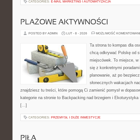
CATEGORIES:
E-MAIL MARKETING I AUTOMATYZACJA
PLAŻOWE AKTYWNOŚCI
POSTED BY ADMIN
LUT - 8 - 2026
MOŻLIWOŚĆ KOMENTOWAN
Ta strona to kompas dla os
chcą odkrywać Polskę od s
miejscówek. To miejsce, w
się z konkretnymi poradami
planowanie, aż po bezpiecz
słonecznych wakacjach n
znajdziesz tu treści, które pomogą Ci zamienić pomysł w dopas
kategorie na stronie to Backpacking nad brzegiem i Ekoturystyka
[…]
CATEGORIES:
PRZEMYSŁ I DUŻE INWESTYCJE
PIŁA