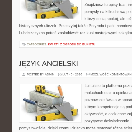
Znajdziesz tu opisy tras, i
pomysły na kilkudniową podr
którzy cenią spokój, ale te
historycznych uliczek. Przeczytaj także Przyroda i parki narodowe
Lubelszczyzna potrafi zaskakiwać: raz kusi nastrojowymi zakątk
CATEGORIES:
KWIATY Z OGRODU DO BUKIETU
JĘZYK ANGIELSKI
POSTED BY ADMIN
LUT - 5 - 2026
MOŻLIWOŚĆ KOMENTOWAN
Lulitulisie to platforma po
maluchach oraz o opiekuna
poznawanie świata w sposób
którym kompetencje są pod
aktywność, a codzienne zaj
pozytywne doświadczenie. S
pomysłowością, dzięki czemu dziecko może testować różne ścieżk