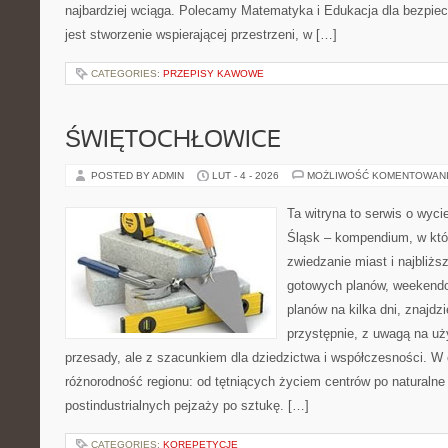
najbardziej wciąga. Polecamy Matematyka i Edukacja dla bezpie
jest stworzenie wspierającej przestrzeni, w […]
CATEGORIES:
PRZEPISY KAWOWE
ŚWIĘTOCHŁOWICE
POSTED BY ADMIN
LUT - 4 - 2026
MOŻLIWOŚĆ KOMENTOWAN
Ta witryna to serwis o wyc
Śląsk – kompendium, w kt
zwiedzanie miast i najbliżs
gotowych planów, weekend
planów na kilka dni, znajdz
przystępnie, z uwagą na uż
przesady, ale z szacunkiem dla dziedzictwa i współczesności. W 
różnorodność regionu: od tętniących życiem centrów po naturalne 
postindustrialnych pejzaży po sztukę. […]
CATEGORIES:
KOREPETYCJE