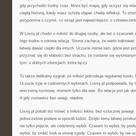
gdy przychodzi trudny czas. Może być mapą, gdy uczysz się relac
ciepłą historią, kiedy masz ochotę złapać chwilę refleksji. To stro
przypomina o czymś, co wciąż jest najważniejsze: o człowieczeń
W Lovsy.pl chodzi o miłość do drugiej osoby, ale też o szacunek
tego trudno o zdrową relację. Strona zachęca, że warto traktować 
łatwiej dawać ciepło dla innych. Uczucie rośnie tam, gdzie jest p
przyznać się do słabości bez strachu, że zostanie się wyśmianym.
tym: o dobrych intencjach, która łączy.
To także delikatny sygnał, że miłość potrzebuje regularnej troski.
Uczucie żyje w codziennych wyborach. Lovsy.pl podpowiada, by tw
wieczorną rozmowę, moment tylko dla was. Bo relacja jest jak dom
A gdy zostawisz bez uwagi, więdnie.
Lovsy.pl potrafi też mówić o miłości lekko, bez sztucznej powag
jednocześnie podane w sposób ludzki. Dzięki temu łatwiej przekuć
nie tylko pojęcie, ale codzienny wybór. Czasem to wybór, by pos
wybór, by zrobić krok w stronę zgody. Czasem to wybór, by nie u