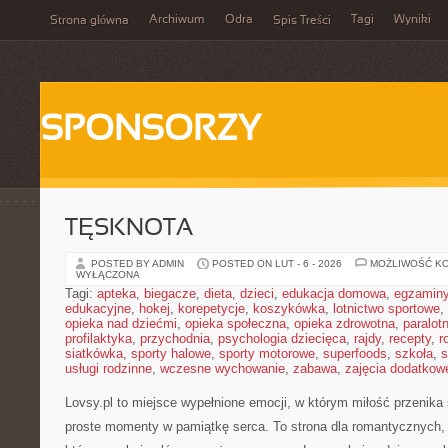
Archiwum
Odra
Tagi
Wyniki
Strona główna
Spis Treści
SPONSORZY
TĘSKNOTA
POSTED BY ADMIN
POSTED ON LUT - 6 - 2026
MOŻLIWOŚĆ K
WYŁĄCZONA
Tagi:
apteka
,
biegacze
,
dieta
,
dzieci
,
edukacja domowa
,
egzamin
edukacyjne
,
hokej
,
korepetycje
,
koszykówka
,
lotnictwo sportowe
,
opieka nad dziećmi
,
opieka społeczna
,
opieka zdrowotna
,
paralot
profilaktyka
,
przychodnia
,
psychologia dziecięca
,
rajdy
,
recepty
,
r
siatkówka
,
sporty halowe
,
sporty motorowe
,
superfoods
,
szkoła
,
s
usługi rodzinne
,
wczesne wychowanie
,
zabawa
,
zajęcia dodatkow
Lovsy.pl to miejsce wypełnione emocji, w którym miłość przenika 
proste momenty w pamiątkę serca. To strona dla romantycznych, 