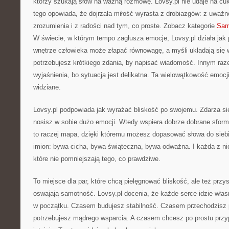
którzy szukają słów na ważną rozmowę. Lovsy.pl nie udaje na cu
tego opowiada, że dojrzała miłość wyrasta z drobiazgów: z uważn
zrozumienia i z radości nad tym, co proste. Zobacz kategorie
Sam
W świecie, w którym tempo zagłusza emocje, Lovsy.pl działa jak 
wnętrze człowieka może złapać równowagę, a myśli układają się
potrzebujesz krótkiego zdania, by napisać wiadomość. Innym ra
wyjaśnienia, bo sytuacja jest delikatna. Ta wielowątkowość emocji 
widziane.
Lovsy.pl podpowiada jak wyrażać bliskość po swojemu. Zdarza się
nosisz w sobie dużo emocji. Wtedy wspiera dobrze dobrane sform
to raczej mapa, dzięki któremu możesz dopasować słowa do siebi
imion: bywa cicha, bywa świąteczna, bywa odważna. I każda z ni
które nie pomniejszają tego, co prawdziwe.
To miejsce dla par, które chcą pielęgnować bliskość, ale też przyst
oswajają samotność. Lovsy.pl docenia, że każde serce idzie wł
w początku. Czasem budujesz stabilność. Czasem przechodzisz 
potrzebujesz mądrego wsparcia. A czasem chcesz po prostu przy