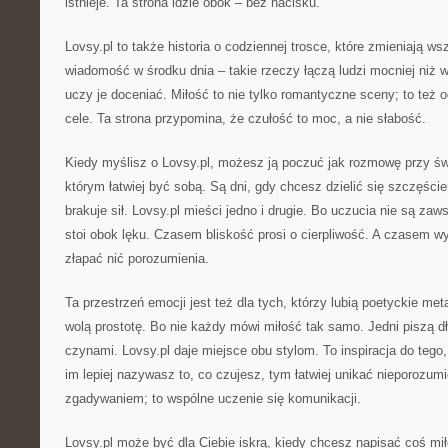
istnieje. Ta strona idzie obok – bez nacisku.
Lovsy.pl to także historia o codziennej trosce, które zmieniają w
wiadomość w środku dnia – takie rzeczy łączą ludzi mocniej niż wi
uczy je doceniać. Miłość to nie tylko romantyczne sceny; to też 
cele. Ta strona przypomina, że czułość to moc, a nie słabość.
Kiedy myślisz o Lovsy.pl, możesz ją poczuć jak rozmowę przy świ
którym łatwiej być sobą. Są dni, gdy chcesz dzielić się szczęści
brakuje sił. Lovsy.pl mieści jedno i drugie. Bo uczucia nie są z
stoi obok lęku. Czasem bliskość prosi o cierpliwość. A czasem wy
złapać nić porozumienia.
Ta przestrzeń emocji jest też dla tych, którzy lubią poetyckie metaf
wolą prostotę. Bo nie każdy mówi miłość tak samo. Jedni piszą d
czynami. Lovsy.pl daje miejsce obu stylom. To inspiracja do tego,
im lepiej nazywasz to, co czujesz, tym łatwiej unikać nieporozumi
zgadywaniem; to wspólne uczenie się komunikacji.
Lovsy.pl może być dla Ciebie iskrą, kiedy chcesz napisać coś m