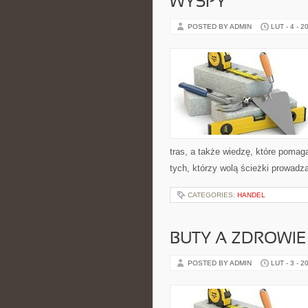
WYSPY
POSTED BY ADMIN
LUT - 4 - 2
tras, a także wiedzę, które pomag
tych, którzy wolą ścieżki prowadz
CATEGORIES:
HANDEL
BUTY A ZDROWIE
POSTED BY ADMIN
LUT - 3 - 2