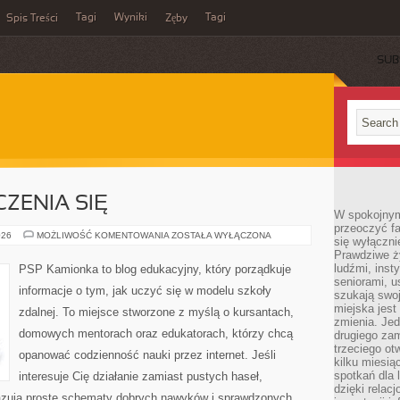
Tagi
Wyniki
Tagi
Spis Treści
Zęby
SUB
ZENIA SIĘ
W spokojnym
przeoczyć f
PSYCHOLOGIA
026
MOŻLIWOŚĆ KOMENTOWANIA
ZOSTAŁA WYŁĄCZONA
się wyłączni
UCZENIA
Prawdziwe ży
SIĘ
ludźmi, inst
PSP Kamionka to blog edukacyjny, który porządkuje
seniorami, u
informacje o tym, jak uczyć się w modelu szkoły
szukają swo
miejska jest
zdalnej. To miejsce stworzone z myślą o kursantach,
zmienia. Jed
domowych mentorach oraz edukatorach, którzy chcą
drugiego zam
trzeciego otw
opanować codzienność nauki przez internet. Jeśli
kilku miesi
spotkań dla 
interesuje Cię działanie zamiast pustych haseł,
dzięki relac
okazują proste schematy dobrych nawyków i sprawdzonych