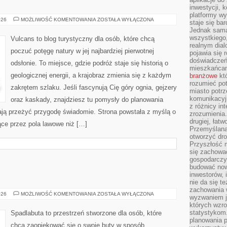
inwestycji, 
platformy wy
WYSPY
026
MOŻLIWOŚĆ KOMENTOWANIA
ZOSTAŁA WYŁĄCZONA
staje się ba
Jednak sama
wszystkiego,
Vulcans to blog turystyczny dla osób, które chcą
realnym dial
poczuć potęgę natury w jej najbardziej pierwotnej
pojawia się 
doświadczeń 
odsłonie. To miejsce, gdzie podróż staje się historią o
mieszkańcam
geologicznej energii, a krajobraz zmienia się z każdym
branżowe
któ
rozumieć po
zakrętem szlaku. Jeśli fascynują Cię góry ognia, gejzery
miasto potrz
komunikacyjn
oraz kaskady, znajdziesz tu pomysły do planowania
z różnicy in
ają przeżyć przygodę świadomie. Strona powstała z myślą o
zrozumienia.
drugiej, łatw
ące przez pola lawowe niż […]
Przemyślana
otworzyć dro
Przyszłość m
się zachowa
gospodarczym
budować now
inwestorów, 
nie da się t
zachowania 
BUTY
026
MOŻLIWOŚĆ KOMENTOWANIA
ZOSTAŁA WYŁĄCZONA
wyzwaniem j
A
których wzro
ZDROWIE
statystykom
Spadlabuta to przestrzeń stworzone dla osób, które
planowania 
chcą zaopiekować się o swoje buty w sposób