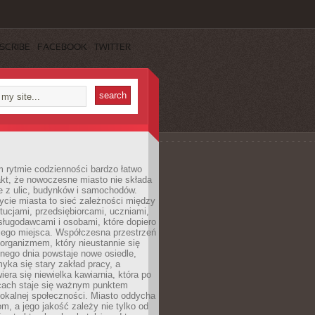
SCRIBE
FACEBOOK
TWITTER
 rytmie codzienności bardzo łatwo
akt, że nowoczesne miasto nie składa
e z ulic, budynków i samochodów.
cie miasta to sieć zależności między
ytucjami, przedsiębiorcami, uczniami,
sługodawcami i osobami, które dopiero
jego miejsca. Współczesna przestrzeń
 organizmem, który nieustannie się
nego dnia powstaje nowe osiedle,
yka się stary zakład pracy, a
iera się niewielka kawiarnia, która po
ącach staje się ważnym punktem
lokalnej społeczności. Miasto oddycha
jom, a jego jakość zależy nie tylko od