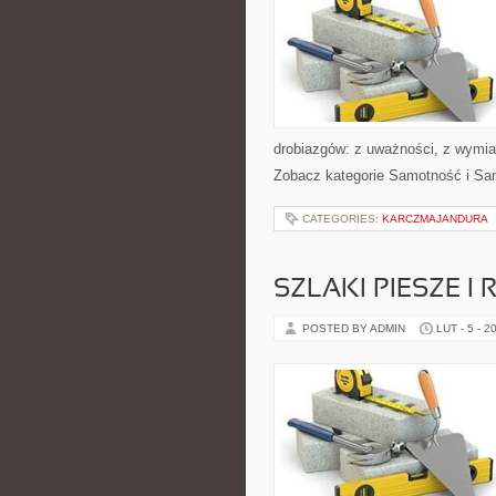
drobiazgów: z uważności, z wymian
Zobacz kategorie Samotność i Sa
CATEGORIES:
KARCZMAJANDURA
SZLAKI PIESZE 
POSTED BY ADMIN
LUT - 5 - 2