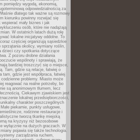
m pomiędzy wygodą, ekonomią,
ługoterminową odpowiedzialnością za
 Właśnie dlatego tak ważne są rozmowy
im kierunku powinny rozwijać się
k wspierać mały biznes i jak
ykluczeniu osób, które nie nadążają
ian. W ostatnich latach dużą rolę
ywać lokalne inicjatywy oddolne. To
oraz częściej organizują sąsiedzkie
e sprzątania okolicy, wymiany roślin,
a dzieci czy spotkania dotyczące
wa. Z pozoru drobne działania
oczucie wspólnoty i sprawiają, że
nają bardziej troszczyć się o miejsce,
ą. Tam, gdzie są relacje, łatwiej o
a tam, gdzie jest współpraca, łatwiej
 codzienne problemy. Miasto może
ej reagować na realne potrzeby, bo
nie są anonimowym tłumem, lecz
łecznością. Ciekawym zjawiskiem jest
znaczenie lokalnej przedsiębiorczości,
 unikalny charakter poszczególnych
i. Małe piekarnie, punkty usługowe,
emieślnicze, rodzinne restauracje i
alistyczne tworzą tkankę miejską
porną na kryzysy niż bezosobowe
te wyłącznie na dużych graczach. W
zmiany pojawia się także technologia.
 systemy zarządzania ruchem,
 zgłaszania usterek, cyfrowe mapy