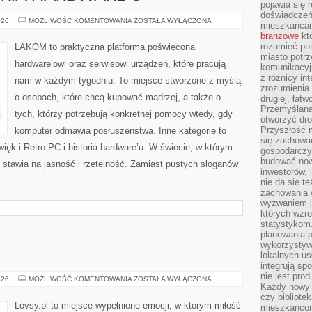
pojawia się 
doświadczeń 
RETRO
026
MOŻLIWOŚĆ KOMENTOWANIA
ZOSTAŁA WYŁĄCZONA
mieszkańcam
PC
branżowe
któ
I
HISTORIA
rozumieć po
LAKOM to praktyczna platforma poświęcona
HARDWARE’U
miasto potrz
hardware’owi oraz serwisowi urządzeń, które pracują
komunikacyjn
z różnicy in
nam w każdym tygodniu. To miejsce stworzone z myślą
zrozumienia.
o osobach, które chcą kupować mądrzej, a także o
drugiej, łatw
Przemyślana
tych, którzy potrzebują konkretnej pomocy wtedy, gdy
otworzyć dro
Przyszłość m
komputer odmawia posłuszeństwa. Inne kategorie to
się zachowa
więk i Retro PC i historia hardware’u. W świecie, w którym
gospodarczym
budować now
 stawia na jasność i rzetelność. Zamiast pustych sloganów
inwestorów, 
nie da się t
zachowania 
wyzwaniem j
których wzro
statystykom
planowania 
wykorzystyw
lokalnych us
integrują sp
nie jest pr
TĘSKNOTA
026
MOŻLIWOŚĆ KOMENTOWANIA
ZOSTAŁA WYŁĄCZONA
Każdy nowy 
czy bibliotek
Lovsy.pl to miejsce wypełnione emocji, w którym miłość
mieszkańcom