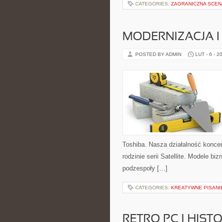
CATEGORIES:
ZAGRANICZNA SCEN
MODERNIZACJA I
POSTED BY ADMIN
LUT - 6 - 2
Toshiba. Nasza działalność koncen
rodzinie serii Satellite. Modele bi
podzespoły […]
CATEGORIES:
KREATYWNE PISANI
RETRO PC I HIS