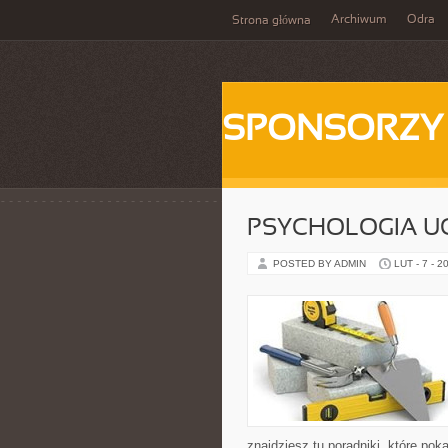
Archiwum
Odra
Strona główna
SPONSORZY
PSYCHOLOGIA UC
POSTED BY ADMIN
LUT - 7 - 2
znajdziesz tu poradniki, które p