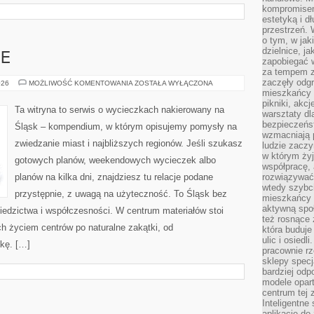
kompromise
estetyką i d
przestrzeń.
o tym, w jak
dzielnice, ja
E
zapobiegać w
za tempem zm
zaczęły odgr
ŚWIĘTOCHŁOWICE
026
MOŻLIWOŚĆ KOMENTOWANIA
ZOSTAŁA WYŁĄCZONA
mieszkańcy c
pikniki, akcj
Ta witryna to serwis o wycieczkach nakierowany na
warsztaty dl
bezpieczeńst
Śląsk – kompendium, w którym opisujemy pomysły na
wzmacniają p
zwiedzanie miast i najbliższych regionów. Jeśli szukasz
ludzie zaczy
w którym żyj
gotowych planów, weekendowych wycieczek albo
współpracę, 
planów na kilka dni, znajdziesz tu relacje podane
rozwiązywać
wtedy szybci
przystępnie, z uwagą na użyteczność. To Śląsk bez
mieszkańcy 
aktywną spo
iedzictwa i współczesności. W centrum materiałów stoi
też rosnące 
ch życiem centrów po naturalne zakątki, od
która buduje
ulic i osiedl
ukę. […]
pracownie rz
sklepy specj
bardziej od
modele opar
centrum tej 
Inteligentne
aplikacje do