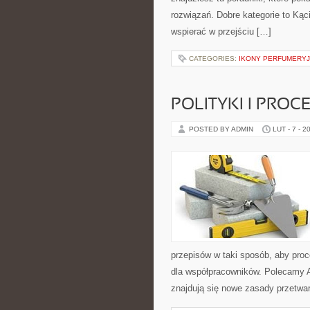
rozwiązań. Dobre kategorie to Kąci
wspierać w przejściu […]
CATEGORIES:
IKONY PERFUMERY
POLITYKI I PRO
POSTED BY ADMIN
LUT - 7 - 2
przepisów w taki sposób, aby proc
dla współpracowników. Polecamy A
znajdują się nowe zasady przetwa