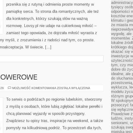
administrac
przenika się z rutyną i odmienia proste momenty w
tysięcy osób
pamiątkę serca. To strona dla romantycznych, ale też
odporności 
kosztów ene
dla konkretnych, którzy szukają słów na ważną
klimatu i gw
że miasta m
rozmowę. Lovsy.pl nie udaje na cukierkową miłość –
nieprzewidyw
zamiast tego opowiada, że dojrzała miłość wyrasta z
wygodę, ale 
momentów. Zi
y myśli, z zrozumienia i z radości nad tym, co proste.
lokalne źród
moakceptacja. W świecie, […]
krótkiego do
okazać się w
inwestycje w
użyteczność
tym, czy mi
dobre do życ
idealne, ale
I ROWEROWE
do słuchania
przestrzenią,
wyklucza, le
SZLAKI
026
MOŻLIWOŚĆ KOMENTOWANIA
ZOSTAŁA WYŁĄCZONA
PIESZE
modelu życia
I
różnym gru
ROWEROWE
To serwis o podróżach po regionie lubelskim, stworzony
W spokojnym
przeoczyć f
z myślą o osobach, które lubią zgłębiać lokalne perełki i
się wyłączni
chcą planować wyjazdy w sposób przystępny.
Prawdziwe ży
ludźmi, inst
Znajdziesz tu opisy tras, inspiracje na weekend, a także
seniorami, u
szukają swo
pomysły na kilkudniową podróż. To przestrzeń dla tych,
miejska jest