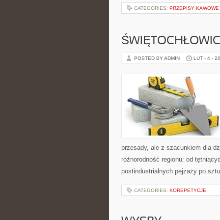
CATEGORIES:
PRZEPISY KAWOWE
ŚWIĘTOCHŁOWIC
POSTED BY ADMIN
LUT - 4 - 2
przesady, ale z szacunkiem dla dz
różnorodność regionu: od tętniący
postindustrialnych pejzaży po szt
CATEGORIES:
KOREPETYCJE