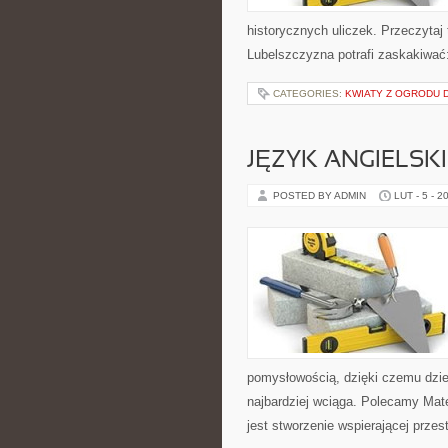
historycznych uliczek. Przeczytaj 
Lubelszczyzna potrafi zaskakiwać
CATEGORIES:
KWIATY Z OGRODU 
JĘZYK ANGIELSKI
POSTED BY ADMIN
LUT - 5 - 2
pomysłowością, dzięki czemu dzie
najbardziej wciąga. Polecamy Mat
jest stworzenie wspierającej przes