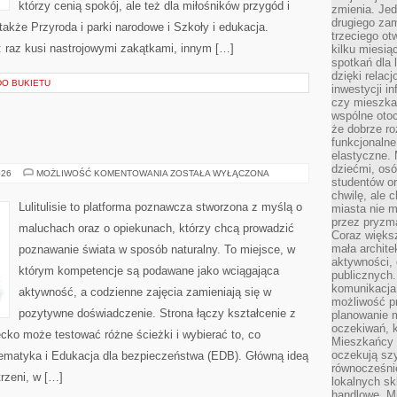
którzy cenią spokój, ale też dla miłośników przygód i
zmienia. Jed
drugiego zam
także Przyroda i parki narodowe i Szkoły i edukacja.
trzeciego otw
: raz kusi nastrojowymi zakątkami, innym […]
kilku miesi
spotkań dla 
dzięki relac
DO BUKIETU
inwestycji in
czy mieszka
wspólne otoc
że dobrze ro
funkcjonalne
elastyczne. 
dziećmi, osó
JĘZYK
026
MOŻLIWOŚĆ KOMENTOWANIA
ZOSTAŁA WYŁĄCZONA
studentów or
ANGIELSKI
chwilę, ale 
Lulitulisie to platforma poznawcza stworzona z myślą o
miasta nie 
przez pryzma
maluchach oraz o opiekunach, którzy chcą prowadzić
Coraz większ
mała archite
poznawanie świata w sposób naturalny. To miejsce, w
aktywności, 
którym kompetencje są podawane jako wciągająca
publicznych.
komunikacja,
aktywność, a codzienne zajęcia zamieniają się w
możliwość pr
pozytywne doświadczenie. Strona łączy kształcenie z
planowanie m
oczekiwań, k
cko może testować różne ścieżki i wybierać to, co
Mieszkańcy c
oczekują szy
ematyka i Edukacja dla bezpieczeństwa (EDB). Główną ideą
równocześni
trzeni, w […]
lokalnych sk
handlowe. Mi