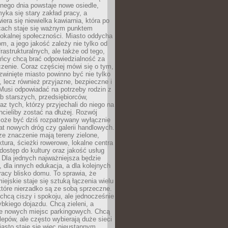
nego dnia powstaje nowe osiedle,
yka się stary zakład pracy, a
iera się niewielka kawiarnia, która po
ącach staje się ważnym punktem
lokalnej społeczności. Miasto oddycha
jom, a jego jakość zależy nie tylko od
frastrukturalnych, ale także od tego,
ńcy chcą brać odpowiedzialność za
zenie. Coraz częściej mówi się o tym,
zwinięte miasto powinno być nie tylko
, lecz również przyjazne, bezpieczne i
Musi odpowiadać na potrzeby rodzin z
b starszych, przedsiębiorców,
az tych, którzy przyjechali do niego na
chcieliby zostać na dłużej. Rozwój
może być dziś rozpatrywany wyłącznie
t nowych dróg czy galerii handlowych.
e znaczenie mają tereny zielone,
ktura, ścieżki rowerowe, lokalne centra
dostęp do kultury oraz jakość usług
 Dla jednych najważniejsza będzie
 dla innych edukacja, a dla kolejnych
acy blisko domu. To sprawia, że
iejskie staje się sztuką łączenia wielu
tóre nierzadko są ze sobą sprzeczne.
hcą ciszy i spokoju, ale jednocześnie
bkiego dojazdu. Chcą zieleni, a
e nowych miejsc parkingowych. Chcą
lepów, ale często wybierają duże sieci
asto staje się więc nieustannym