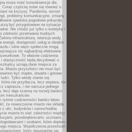
yjna może mieć konsekwencje dla
. Coraz częściej mówi się również o
miast na kryzysy. Pandemia, wzrost
rgii, problemy komunikacyjne, zmiany
ałtowne zjawiska pogodowe pokazały,
uszą być przygotowane na sytuacje
alne. Nie chodzi już tylko o estetykę i
o zdolność przetrwania trudnych
elona infrastruktura, retencja wody,
ła energii, dostępność usług w obrębie
jazdu i silne więzi społeczne mogą
ażniejsze niż najbardziej efektowne
izerunkowe. To właśnie codzienna
 i elastyczność będą decydować o
eszkańcy uznają dane miejsce za
ia. Miasto przyszłości nie musi być
 powinno być mądre, otwarte i gotowe
 ludzi. Tylko wtedy stanie się
 która nie przytłacza, lecz wspiera, nie
cz zaprasza, i nie narzuca jednego
, lecz daje szansę na rozwój bardzo
pom mieszkańców.
 rytmie codzienności bardzo łatwo
akt, że nowoczesne miasto nie składa
e z ulic, budynków i samochodów.
cie miasta to sieć zależności między
ytucjami, przedsiębiorcami, uczniami,
sługodawcami i osobami, które dopiero
jego miejsca. Współczesna przestrzeń
 organizmem, który nieustannie się