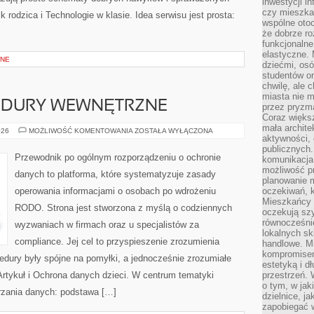
inwestycji in
czy mieszka
k rodzica i Technologie w klasie. Idea serwisu jest prosta:
wspólne otoc
że dobrze ro
funkcjonalne
elastyczne. 
JNE
dziećmi, osó
studentów or
chwilę, ale 
miasta nie 
CEDURY WEWNĘTRZNE
przez pryzma
Coraz większ
mała archite
POLITYKI
026
MOŻLIWOŚĆ KOMENTOWANIA
ZOSTAŁA WYŁĄCZONA
aktywności, 
I
PROCEDURY
publicznych.
WEWNĘTRZNE
Przewodnik po ogólnym rozporządzeniu o ochronie
komunikacja,
możliwość pr
danych to platforma, które systematyzuje zasady
planowanie m
operowania informacjami o osobach po wdrożeniu
oczekiwań, k
Mieszkańcy c
RODO. Strona jest stworzona z myślą o codziennych
oczekują szy
równocześni
wyzwaniach w firmach oraz u specjalistów za
lokalnych sk
compliance. Jej cel to przyspieszenie zrozumienia
handlowe. Mi
kompromise
edury były spójne na pomyłki, a jednocześnie zrozumiałe
estetyką i d
rtykuł i Ochrona danych dzieci. W centrum tematyki
przestrzeń.
o tym, w jak
rzania danych: podstawa […]
dzielnice, ja
zapobiegać w