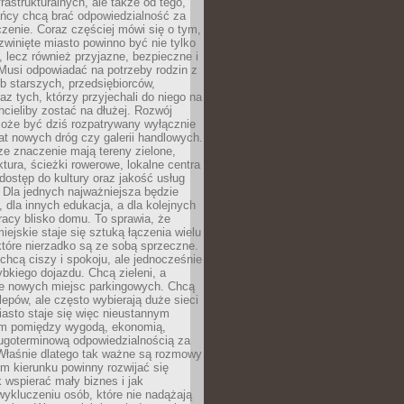
frastrukturalnych, ale także od tego,
ńcy chcą brać odpowiedzialność za
zenie. Coraz częściej mówi się o tym,
zwinięte miasto powinno być nie tylko
, lecz również przyjazne, bezpieczne i
Musi odpowiadać na potrzeby rodzin z
b starszych, przedsiębiorców,
az tych, którzy przyjechali do niego na
chcieliby zostać na dłużej. Rozwój
może być dziś rozpatrywany wyłącznie
t nowych dróg czy galerii handlowych.
e znaczenie mają tereny zielone,
ktura, ścieżki rowerowe, lokalne centra
dostęp do kultury oraz jakość usług
 Dla jednych najważniejsza będzie
 dla innych edukacja, a dla kolejnych
acy blisko domu. To sprawia, że
iejskie staje się sztuką łączenia wielu
tóre nierzadko są ze sobą sprzeczne.
hcą ciszy i spokoju, ale jednocześnie
bkiego dojazdu. Chcą zieleni, a
e nowych miejsc parkingowych. Chcą
lepów, ale często wybierają duże sieci
asto staje się więc nieustannym
m pomiędzy wygodą, ekonomią,
ługoterminową odpowiedzialnością za
 Właśnie dlatego tak ważne są rozmowy
im kierunku powinny rozwijać się
k wspierać mały biznes i jak
ykluczeniu osób, które nie nadążają