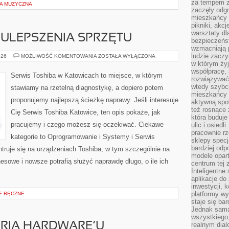
za tempem zm
A MUZYCZNA
zaczęły odgr
mieszkańcy c
pikniki, akcj
warsztaty dl
 ULEPSZENIA SPRZĘTU
bezpieczeńst
wzmacniają p
ludzie zaczy
MODERNIZACJA
026
MOŻLIWOŚĆ KOMENTOWANIA
ZOSTAŁA WYŁĄCZONA
I
w którym żyj
ULEPSZENIA
współpracę, 
SPRZĘTU
Serwis Toshiba w Katowicach to miejsce, w którym
rozwiązywać
wtedy szybci
stawiamy na rzetelną diagnostykę, a dopiero potem
mieszkańcy 
proponujemy najlepszą ścieżkę naprawy. Jeśli interesuje
aktywną spo
też rosnące 
Cię Serwis Toshiba Katowice, ten opis pokaże, jak
która buduje
pracujemy i czego możesz się oczekiwać. Ciekawe
ulic i osiedl
pracownie rz
kategorie to Oprogramowanie i Systemy i Serwis
sklepy specj
bardziej od
truje się na urządzeniach Toshiba, w tym szczególnie na
modele opar
znesowe i nowsze potrafią służyć naprawdę długo, o ile ich
centrum tej 
Inteligentne
aplikacje do
inwestycji, 
platformy wy
E RĘCZNE
staje się ba
Jednak sama
wszystkiego,
TORIA HARDWARE’U
realnym dial