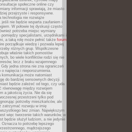
konsultacje społeczne online czy
miany informacji sprawiają, że miasto
rdziej przejrzyste i responsywne.
 technologia nie rozwiąże
 jeśli nie będzie wsparta zaufaniem i
ogiem. W połowie tej dyskusji często
również potrzeba miejsc wymiany
pomiędzy specjalistami, urzędnikami i
i, a taką rolę może pełnić także
forum
re porządkuje wiedzę i pozwala lepiej
trzeby różnych grup. Współczesne
ebuje właśnie takich pomostów
ych, bo wiele konfliktów rodzi się nie
teresów, lecz z braku wzajemnego
 Gdy jedna strona nie zna ograniczeń
o o napięcia i nieporozumienia.
 komunikacja może natomiast
gę do bardziej sensownych decyzji.
iast będzie zależeć od tego, czy uda
ć równowagę między rozwojem
 a jakością życia. Nie da się
oczesnej przestrzeni tylko pod
ignorując potrzeby mieszkańców, ale
eż zatrzymać rozwoju w imię
wszystkiego bez zmian. Największym
est więc tworzenie takich warunków, w
st będzie służył ludziom, a nie jedynie
. Oznacza to potrzebę lepszego
przestrzennego, mądrzejszego