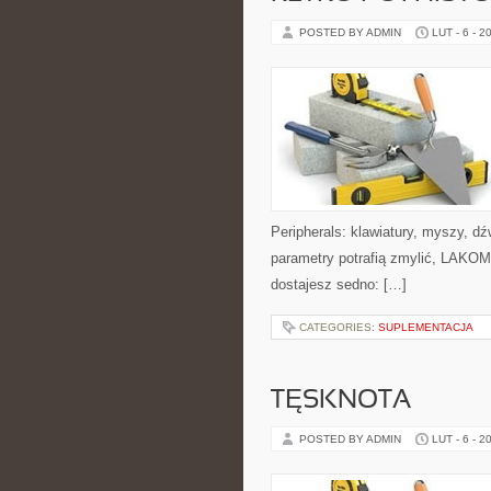
POSTED BY ADMIN
LUT - 6 - 2
Peripherals: klawiatury, myszy, dź
parametry potrafią zmylić, LAKOM
dostajesz sedno: […]
CATEGORIES:
SUPLEMENTACJA
TĘSKNOTA
POSTED BY ADMIN
LUT - 6 - 2