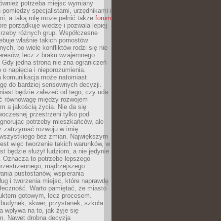
również potrzeba miejsc wymiany
pomiędzy specjalistami, urzędnikami i
i, a taką rolę może pełnić także
forum
re porządkuje wiedzę i pozwala lepiej
trzeby różnych grup. Współczesne
ebuje właśnie takich pomostów
ych, bo wiele konfliktów rodzi się nie
teresów, lecz z braku wzajemnego
 Gdy jedna strona nie zna ograniczeń
o o napięcia i nieporozumienia.
 komunikacja może natomiast
gę do bardziej sensownych decyzji.
iast będzie zależeć od tego, czy uda
ć równowagę między rozwojem
 a jakością życia. Nie da się
oczesnej przestrzeni tylko pod
ignorując potrzeby mieszkańców, ale
eż zatrzymać rozwoju w imię
wszystkiego bez zmian. Największym
est więc tworzenie takich warunków, w
st będzie służył ludziom, a nie jedynie
. Oznacza to potrzebę lepszego
przestrzennego, mądrzejszego
ania pustostanów, wspierania
ług i tworzenia miejsc, które naprawdę
ołeczność. Warto pamiętać, że miasto
oduktem gotowym, lecz procesem.
budynek, skwer, przystanek, szkoła
a wpływa na to, jak żyje się
. Nawet drobna decyzja