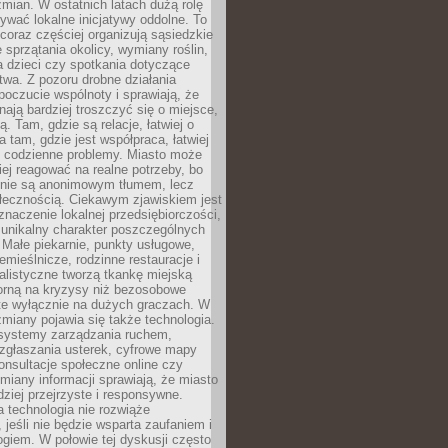
ian. W ostatnich latach dużą rolę
ywać lokalne inicjatywy oddolne. To
oraz częściej organizują sąsiedzkie
e sprzątania okolicy, wymiany roślin,
a dzieci czy spotkania dotyczące
wa. Z pozoru drobne działania
oczucie wspólnoty i sprawiają, że
nają bardziej troszczyć się o miejsce,
ą. Tam, gdzie są relacje, łatwiej o
a tam, gdzie jest współpraca, łatwiej
 codzienne problemy. Miasto może
ej reagować na realne potrzeby, bo
nie są anonimowym tłumem, lecz
łecznością. Ciekawym zjawiskiem jest
znaczenie lokalnej przedsiębiorczości,
 unikalny charakter poszczególnych
i. Małe piekarnie, punkty usługowe,
emieślnicze, rodzinne restauracje i
alistyczne tworzą tkankę miejską
porną na kryzysy niż bezosobowe
te wyłącznie na dużych graczach. W
zmiany pojawia się także technologia.
 systemy zarządzania ruchem,
 zgłaszania usterek, cyfrowe mapy
konsultacje społeczne online czy
miany informacji sprawiają, że miasto
rdziej przejrzyste i responsywne.
 technologia nie rozwiąże
 jeśli nie będzie wsparta zaufaniem i
ogiem. W połowie tej dyskusji często