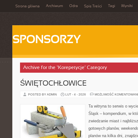
Archiwum
Odra
Tagi
Wyniki
Strona główna
Spis Treści
SPONSORZY
Archive for the ‘Korepetycje’ Category
ŚWIĘTOCHŁOWICE
POSTED BY ADMIN
LUT - 4 - 2026
MOŻLIWOŚĆ KOMENTOWAN
Ta witryna to serwis o wyc
Śląsk – kompendium, w kt
zwiedzanie miast i najbliżs
gotowych planów, weekend
planów na kilka dni, znajdz