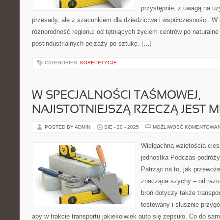
przystępnie, z uwagą na uż
przesady, ale z szacunkiem dla dziedzictwa i współczesności. W 
różnorodność regionu: od tętniących życiem centrów po naturalne 
postindustrialnych pejzaży po sztukę. […]
CATEGORIES:
KOREPETYCJE
W SPECJALNOŚCI TAŚMOWEJ,
NAJISTOTNIEJSZĄ RZECZĄ JEST M
POSTED BY ADMIN
SIE - 20 - 2025
MOŻLIWOŚĆ KOMENTOWA
Wielgachną wziętością cies
jednostka Podczas podróży
Patrząc na to, jak przewoż
znaczące szychy – od razu
broń dotyczy także transpor
testowany i słusznie przy
aby w trakcie transportu jakiekolwiek auto się zepsuło. Co do sa