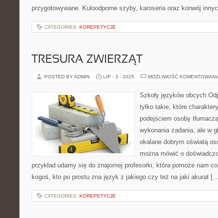
przygotowywane. Kuloodporne szyby, karoseria oraz konwój inny
CATEGORIES:
KOREPETYCJE
TRESURA ZWIERZĄT
POSTED BY ADMIN
LIP - 3 - 2025
MOŻLIWOŚĆ KOMENTOWAN
Szkoły języków obcych Odp
tylko takie, które charakte
podejściem osoby tłumacząc
wykonania zadania, ale w g
okalane dobrym oświatą oso
można mówić o doświadczon
przykład udamy się do znajomej profesorki, która pomoże nam c
kogoś, kto po prostu zna język z jakiego czy też na jaki akurat [
CATEGORIES:
KOREPETYCJE