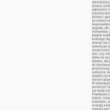
administrac
tysięcy osób
odporności 
kosztów ene
klimatu i gw
że miasta m
nieprzewidyw
wygodę, ale 
momentów. Zi
lokalne źród
krótkiego do
okazać się w
inwestycje w
użyteczność
tym, czy mi
dobre do życ
idealne, ale
do słuchania
przestrzenią,
wyklucza, le
modelu życia
różnym gru
W spokojnym
przeoczyć f
się wyłączni
Prawdziwe ży
ludźmi, inst
seniorami, u
szukają swo
miejska jest