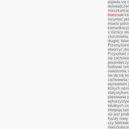
pojawia się 
doświadczeń 
mieszkańcam
branżowe
któ
rozumieć po
miasto potrz
komunikacyjn
z różnicy in
zrozumienia.
drugiej, łatw
Przemyślana
otworzyć dro
Przyszłość m
się zachowa
gospodarczym
budować now
inwestorów, 
nie da się t
zachowania 
wyzwaniem j
których wzro
statystykom
planowania 
wykorzystyw
lokalnych us
integrują sp
nie jest pr
Każdy nowy 
czy bibliotek
mieszkańcom