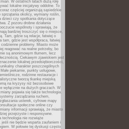
ian. W ostatnich latach dużą rolę
ywać lokalne inicjatywy oddolne. To
oraz częściej organizują sąsiedzkie
e sprzątania okolicy, wymiany roślin,
a dzieci czy spotkania dotyczące
wa. Z pozoru drobne działania
oczucie wspólnoty i sprawiają, że
nają bardziej troszczyć się o miejsce,
ą. Tam, gdzie są relacje, łatwiej o
a tam, gdzie jest współpraca, łatwiej
 codzienne problemy. Miasto może
ej reagować na realne potrzeby, bo
nie są anonimowym tłumem, lecz
łecznością. Ciekawym zjawiskiem jest
znaczenie lokalnej przedsiębiorczości,
 unikalny charakter poszczególnych
i. Małe piekarnie, punkty usługowe,
emieślnicze, rodzinne restauracje i
alistyczne tworzą tkankę miejską
porną na kryzysy niż bezosobowe
te wyłącznie na dużych graczach. W
zmiany pojawia się także technologia.
 systemy zarządzania ruchem,
 zgłaszania usterek, cyfrowe mapy
konsultacje społeczne online czy
miany informacji sprawiają, że miasto
rdziej przejrzyste i responsywne.
 technologia nie rozwiąże
 jeśli nie będzie wsparta zaufaniem i
ogiem. W połowie tej dyskusji często