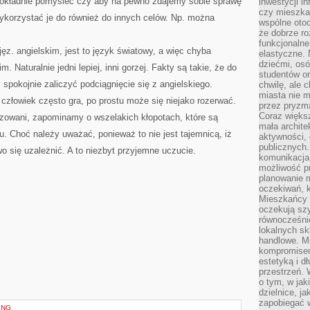
y dokładnie pomyśleć czy aby na pewno zdajemy sobie sprawę
inwestycji in
czy mieszka
ykorzystać je do również do innych celów. Np. można
wspólne otoc
że dobrze ro
funkcjonalne
ęz. angielskim, jest to język światowy, a więc chyba
elastyczne. 
dziećmi, osó
 Naturalnie jedni lepiej, inni gorzej. Fakty są takie, że do
studentów or
pokojnie zaliczyć podciągnięcie się z angielskiego.
chwilę, ale 
miasta nie 
człowiek często gra, po prostu może się niejako rozerwać.
przez pryzma
Coraz większ
zowani, zapominamy o wszelakich kłopotach, które są
mała archite
 Choć należy uważać, ponieważ to nie jest tajemnicą, iż
aktywności, 
publicznych.
 się uzależnić. A to niezbyt przyjemne uczucie.
komunikacja,
możliwość pr
planowanie m
oczekiwań, k
Mieszkańcy c
oczekują szy
równocześni
lokalnych sk
handlowe. Mi
kompromise
estetyką i d
przestrzeń.
o tym, w jak
dzielnice, ja
zapobiegać w
ING