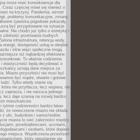
yjna może mieć konsekwencje dla
. Coraz częściej mówi się również o
miast na kryzysy. Pandemia, wzrost
rgii, problemy komunikacyjne, zmiany
ałtowne zjawiska pogodowe pokazały,
uszą być przygotowane na sytuacje
alne. Nie chodzi już tylko o estetykę i
o zdolność przetrwania trudnych
elona infrastruktura, retencja wody,
ła energii, dostępność usług w obrębie
jazdu i silne więzi społeczne mogą
ażniejsze niż najbardziej efektowne
izerunkowe. To właśnie codzienna
 i elastyczność będą decydować o
eszkańcy uznają dane miejsce za
ia. Miasto przyszłości nie musi być
 powinno być mądre, otwarte i gotowe
 ludzi. Tylko wtedy stanie się
 która nie przytłacza, lecz wspiera, nie
cz zaprasza, i nie narzuca jednego
, lecz daje szansę na rozwój bardzo
pom mieszkańców.
 rytmie codzienności bardzo łatwo
akt, że nowoczesne miasto nie składa
e z ulic, budynków i samochodów.
cie miasta to sieć zależności między
ytucjami, przedsiębiorcami, uczniami,
sługodawcami i osobami, które dopiero
jego miejsca. Współczesna przestrzeń
 organizmem, który nieustannie się