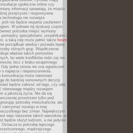
konsultacje społeczne online czy
miany informacji sprawiają, że miasto
rdziej przejrzyste i responsywne.
 technologia nie rozwiąże
 jeśli nie będzie wsparta zaufaniem i
ogiem. W połowie tej dyskusji często
również potrzeba miejsc wymiany
pomiędzy specjalistami, urzędnikami i
i, a taką rolę może pełnić także
forum
re porządkuje wiedzę i pozwala lepiej
trzeby różnych grup. Współczesne
ebuje właśnie takich pomostów
ych, bo wiele konfliktów rodzi się nie
teresów, lecz z braku wzajemnego
 Gdy jedna strona nie zna ograniczeń
o o napięcia i nieporozumienia.
 komunikacja może natomiast
gę do bardziej sensownych decyzji.
iast będzie zależeć od tego, czy uda
ć równowagę między rozwojem
 a jakością życia. Nie da się
oczesnej przestrzeni tylko pod
ignorując potrzeby mieszkańców, ale
eż zatrzymać rozwoju w imię
wszystkiego bez zmian. Największym
est więc tworzenie takich warunków, w
st będzie służył ludziom, a nie jedynie
. Oznacza to potrzebę lepszego
przestrzennego, mądrzejszego