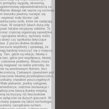
m pomiędzy wygodą, ekonomią,
ługoterminową odpowiedzialnością za
 Właśnie dlatego tak ważne są rozmowy
im kierunku powinny rozwijać się
k wspierać mały biznes i jak
ykluczeniu osób, które nie nadążają
ian. W ostatnich latach dużą rolę
ywać lokalne inicjatywy oddolne. To
oraz częściej organizują sąsiedzkie
e sprzątania okolicy, wymiany roślin,
a dzieci czy spotkania dotyczące
wa. Z pozoru drobne działania
oczucie wspólnoty i sprawiają, że
nają bardziej troszczyć się o miejsce,
ą. Tam, gdzie są relacje, łatwiej o
a tam, gdzie jest współpraca, łatwiej
 codzienne problemy. Miasto może
ej reagować na realne potrzeby, bo
nie są anonimowym tłumem, lecz
łecznością. Ciekawym zjawiskiem jest
znaczenie lokalnej przedsiębiorczości,
 unikalny charakter poszczególnych
i. Małe piekarnie, punkty usługowe,
emieślnicze, rodzinne restauracje i
alistyczne tworzą tkankę miejską
porną na kryzysy niż bezosobowe
te wyłącznie na dużych graczach. W
zmiany pojawia się także technologia.
 systemy zarządzania ruchem,
 zgłaszania usterek, cyfrowe mapy