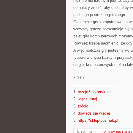
niezmiernie istotnym jest to, ab
co należy zrobić, aby chociażby w
podciągnąć się z angielskiego.
Generalnie gry komputerowe są w j
wszyscy gracze porozumieją się nim.
zalet gier komputerowych możemy s
Również trzeba nadmienić, że gdy 
A więc podczas gry jesteśmy wylu
typowe w chyba każdym przypadku.
od gier komputerowych można łatwo
źródło:
———————————
1.
przejdź do artykułu
2.
więcej tutaj
3.
źródło
4.
dowiedz się więcej
5.
https://sklep-pusmak.pl
CATEGORIES:
PATCHWORK I QUILT