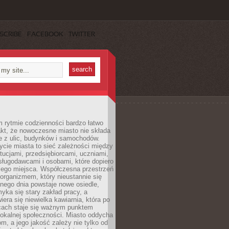
SCRIBE
FACEBOOK
TWITTER
 rytmie codzienności bardzo łatwo
akt, że nowoczesne miasto nie składa
e z ulic, budynków i samochodów.
cie miasta to sieć zależności między
ytucjami, przedsiębiorcami, uczniami,
sługodawcami i osobami, które dopiero
jego miejsca. Współczesna przestrzeń
 organizmem, który nieustannie się
nego dnia powstaje nowe osiedle,
yka się stary zakład pracy, a
iera się niewielka kawiarnia, która po
ącach staje się ważnym punktem
lokalnej społeczności. Miasto oddycha
jom, a jego jakość zależy nie tylko od