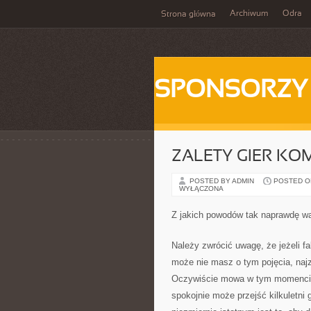
Archiwum
Odra
Strona główna
SPONSORZY
ZALETY GIER K
POSTED BY ADMIN
POSTED ON 
WYŁĄCZONA
Z jakich powodów tak naprawdę w
Należy zwrócić uwagę, że jeżeli f
może nie masz o tym pojęcia, naj
Oczywiście mowa w tym momencie o
spokojnie może przejść kilkuletn