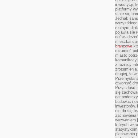
inwestycji, 
platformy wy
staje się ba
Jednak sama
wszystkiego,
realnym dial
pojawia się 
doświadczeń 
mieszkańcam
branżowe
któ
rozumieć po
miasto potrz
komunikacyjn
z różnicy in
zrozumienia.
drugiej, łatw
Przemyślana
otworzyć dro
Przyszłość m
się zachowa
gospodarczym
budować now
inwestorów, 
nie da się t
zachowania 
wyzwaniem j
których wzro
statystykom
planowania 