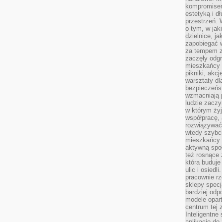
kompromise
estetyką i d
przestrzeń.
o tym, w jak
dzielnice, ja
zapobiegać w
za tempem zm
zaczęły odgr
mieszkańcy c
pikniki, akcj
warsztaty dl
bezpieczeńst
wzmacniają p
ludzie zaczy
w którym żyj
współpracę, 
rozwiązywać
wtedy szybci
mieszkańcy 
aktywną spo
też rosnące 
która buduje
ulic i osiedl
pracownie rz
sklepy specj
bardziej od
modele opar
centrum tej 
Inteligentne
aplikacje do