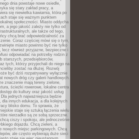
nego dnia powstaje nowe osiedle,
yka się stary zakład pracy, a
iera się niewielka kawiarnia, która po
ącach staje się ważnym punktem
lokalnej społeczności. Miasto oddycha
jom, a jego jakość zależy nie tylko od
frastrukturalnych, ale także od tego,
ńcy chcą brać odpowiedzialność za
zenie. Coraz częściej mówi się o tym,
zwinięte miasto powinno być nie tylko
, lecz również przyjazne, bezpieczne i
Musi odpowiadać na potrzeby rodzin z
b starszych, przedsiębiorców,
az tych, którzy przyjechali do niego na
chcieliby zostać na dłużej. Rozwój
może być dziś rozpatrywany wyłącznie
t nowych dróg czy galerii handlowych.
e znaczenie mają tereny zielone,
ktura, ścieżki rowerowe, lokalne centra
dostęp do kultury oraz jakość usług
 Dla jednych najważniejsza będzie
 dla innych edukacja, a dla kolejnych
acy blisko domu. To sprawia, że
iejskie staje się sztuką łączenia wielu
tóre nierzadko są ze sobą sprzeczne.
hcą ciszy i spokoju, ale jednocześnie
bkiego dojazdu. Chcą zieleni, a
e nowych miejsc parkingowych. Chcą
lepów, ale często wybierają duże sieci
asto staje się więc nieustannym