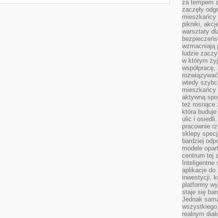
za tempem zm
zaczęły odgr
mieszkańcy c
pikniki, akcj
warsztaty dl
bezpieczeńst
wzmacniają p
ludzie zaczy
w którym żyj
współpracę, 
rozwiązywać
wtedy szybci
mieszkańcy 
aktywną spo
też rosnące 
która buduje
ulic i osiedl
pracownie rz
sklepy specj
bardziej od
modele opar
centrum tej 
Inteligentne
aplikacje do
inwestycji, 
platformy wy
staje się ba
Jednak sama
wszystkiego,
realnym dial