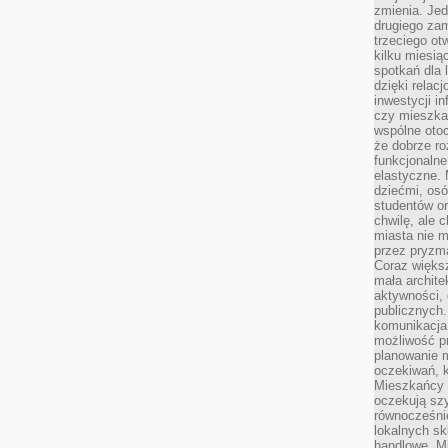
zmienia. Jed
drugiego zam
trzeciego otw
kilku miesi
spotkań dla 
dzięki relac
inwestycji in
czy mieszka
wspólne otoc
że dobrze ro
funkcjonalne
elastyczne. 
dziećmi, osó
studentów or
chwilę, ale 
miasta nie 
przez pryzma
Coraz większ
mała archite
aktywności, 
publicznych.
komunikacja,
możliwość pr
planowanie m
oczekiwań, k
Mieszkańcy c
oczekują szy
równocześni
lokalnych sk
handlowe. Mi