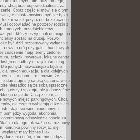
frastrukturalnych, ale także od tego,
ńcy chcą brać odpowiedzialność za
zenie. Coraz częściej mówi się o tym,
zwinięte miasto powinno być nie tylko
, lecz również przyjazne, bezpieczne i
Musi odpowiadać na potrzeby rodzin z
b starszych, przedsiębiorców,
az tych, którzy przyjechali do niego na
chcieliby zostać na dłużej. Rozwój
może być dziś rozpatrywany wyłącznie
t nowych dróg czy galerii handlowych.
e znaczenie mają tereny zielone,
ktura, ścieżki rowerowe, lokalne centra
dostęp do kultury oraz jakość usług
 Dla jednych najważniejsza będzie
 dla innych edukacja, a dla kolejnych
acy blisko domu. To sprawia, że
iejskie staje się sztuką łączenia wielu
tóre nierzadko są ze sobą sprzeczne.
hcą ciszy i spokoju, ale jednocześnie
bkiego dojazdu. Chcą zieleni, a
e nowych miejsc parkingowych. Chcą
lepów, ale często wybierają duże sieci
asto staje się więc nieustannym
m pomiędzy wygodą, ekonomią,
ługoterminową odpowiedzialnością za
 Właśnie dlatego tak ważne są rozmowy
im kierunku powinny rozwijać się
k wspierać mały biznes i jak
ykluczeniu osób, które nie nadążają