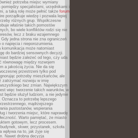
również potrzeba miejsc wymiany
pomiędzy specjalistami, urzędnikami i
i, a taką rolę może pełnić także
forum
re porządkuje wiedzę i pozwala lepiej
trzeby różnych grup. Współczesne
ebuje właśnie takich pomostów
ych, bo wiele konfliktów rodzi się nie
teresów, lecz z braku wzajemnego
 Gdy jedna strona nie zna ograniczeń
o o napięcia i nieporozumienia.
 komunikacja może natomiast
gę do bardziej sensownych decyzji.
iast będzie zależeć od tego, czy uda
ć równowagę między rozwojem
 a jakością życia. Nie da się
oczesnej przestrzeni tylko pod
ignorując potrzeby mieszkańców, ale
eż zatrzymać rozwoju w imię
wszystkiego bez zmian. Największym
est więc tworzenie takich warunków, w
st będzie służył ludziom, a nie jedynie
. Oznacza to potrzebę lepszego
przestrzennego, mądrzejszego
ania pustostanów, wspierania
ług i tworzenia miejsc, które naprawdę
ołeczność. Warto pamiętać, że miasto
oduktem gotowym, lecz procesem.
budynek, skwer, przystanek, szkoła
a wpływa na to, jak żyje się
. Nawet drobna decyzja