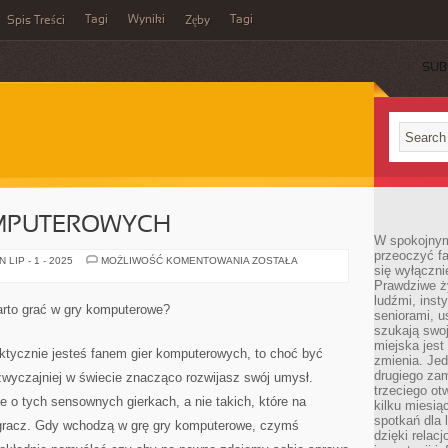
Tagi
Wyniki
Tagi
Spis Treści
Zęby
SUB
OMPUTEROWYCH
W spokojnym
przeoczyć f
ZALETY
LIP - 1 - 2025
MOŻLIWOŚĆ KOMENTOWANIA
ZOSTAŁA
się wyłączni
GIER
KOMPUTEROWYCH
Prawdziwe ży
ludźmi, inst
arto grać w gry komputerowe?
seniorami, u
szukają swo
miejska jest
aktycznie jesteś fanem gier komputerowych, to choć być
zmienia. Jed
drugiego zam
zwyczajniej w świecie znacząco rozwijasz swój umysł.
trzeciego otw
 tych sensownych gierkach, a nie takich, które na
kilku miesi
spotkań dla 
i gracz. Gdy wchodzą w grę gry komputerowe, czymś
dzięki relac