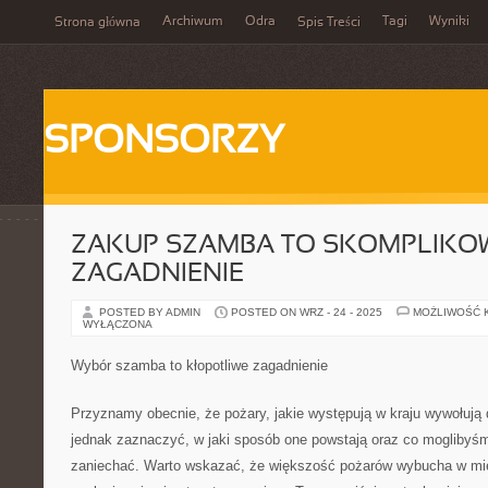
Archiwum
Odra
Tagi
Wyniki
Strona główna
Spis Treści
SPONSORZY
ZAKUP SZAMBA TO SKOMPLIK
ZAGADNIENIE
POSTED BY ADMIN
POSTED ON WRZ - 24 - 2025
MOŻLIWOŚĆ 
WYŁĄCZONA
Wybór szamba to kłopotliwe zagadnienie
Przyznamy obecnie, że pożary, jakie występują w kraju wywołują d
jednak zaznaczyć, w jaki sposób one powstają oraz co moglibyśm
zaniechać. Warto wskazać, że większość pożarów wybucha w mie