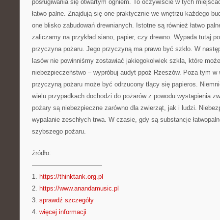
posługiwania się otwartym ogniem. To oczywiście w tych miejsc
łatwo palne. Znajdują się one praktycznie we wnętrzu każdego b
one blisko zabudowań drewnianych. Istotne są również łatwo paln
zaliczamy na przykład siano, papier, czy drewno. Wypada tutaj p
przyczyna pożaru. Jego przyczyną ma prawo być szkło. W następs
lasów nie powinniśmy zostawiać jakiegokolwiek szkła, które może
niebezpieczeństwo – wypróbuj audyt ppoż Rzeszów. Poza tym w 
przyczyną pożaru może być odrzucony tlący się papieros. Niemni
wielu przypadkach dochodzi do pożarów z powodu wystąpienia zwa
pożary są niebezpieczne zarówno dla zwierząt, jak i ludzi. Niebe
wypalanie zeschłych trwa. W czasie, gdy są substancje łatwopal
szybszego pożaru.
źródło:
———————————
1.
https://thinktank.org.pl
2.
https://www.anandamusic.pl
3.
sprawdź szczegóły
4.
więcej informacji