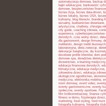
automatyzacja domowa
,
backup d
bajki edukacyjne
,
bankowość cyfr
domowe
,
bezpieczeństwo finansow
biznes Azja
,
biznes data-driven
,
b
biznes lokalny
,
biznes USA
,
bizut
kulinarny
,
blog literacki
,
branding f
wizualny
,
budownictwo drewniane
,
artystyczna
,
chatboty
,
chirurgia r
city guide
,
coaching zdrowia
,
cont
experience
,
cyberbezpieczeństwo
dorosłych
,
czas wolny dzieci
,
data
dla gastronomii
,
design firmowy
,
d
meblarski
,
design mebli biurowych
laboratoryjna
,
dieta zwierząt
,
diete
dekoracje świąteczne
,
diy kosmet
docelowe profile klientów
,
dom pod
domowe spa
,
doradztwo dietetycz
drzewnictwo
,
e-learning medyczny
edukacja finansowa dorosłych
,
edu
klimatyczna
,
edukacja medyczna
zdrowotna dzieci
,
edukacja zdrowo
ekologiczne ogrodnictwo
,
ekonomi
medyczna
,
elektronika mobilna
,
en
room domowy
,
event video
,
event
eventy gastronomiczne
,
eventy ku
społeczne
,
eventy sportowe
,
Face
film krótkometrażowy
,
finanse cyf
fitness w domu
,
fizjoterapia dzieci
marketing
,
food styling
,
food truck 
fotografia kulinarna
,
fotografia ślu