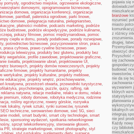
pojawia się 
wy pomysły
,
ogrodnictwo miejskie
,
ogrzewanie ekologiczne
,
doświadczeń 
 zwierzętami domowymi
,
oprogramowanie biznesowe
,
mieszkańcam
anizacja domowa
,
organizacja konferencji
,
organizacje
branżowe
któ
 domowe
,
paintball
,
paleniska ogrodowe
,
parki linowe
,
rozumieć po
nictwo domowe
,
pielęgnacja naturalna
,
pielęgniarstwo
,
miasto potrz
ukacyjne
,
płatności mobilne
,
podcasts marketing
,
podróże
komunikacyjn
róże budżetowe
,
podróże ekspedycyjne
,
podróże kulinarne
,
z różnicy in
zyczepą
,
pokazy filmowe
,
pomoc międzynarodowa
,
pomoc
zrozumienia.
ompy ciepła w domu
,
porady podatkowe
,
porady rozwojowe
,
drugiej, łatw
sty
,
pośrednictwo biznesowe
,
pozycjonowanie stron
,
praca
Przemyślana
e
,
prasa cyfrowa
,
prawo cywilne biznesowe
,
prawo
otworzyć dro
rodukcja telewizyjna
,
produkty bez glutenu
,
produkty bez
Przyszłość m
ukty wegańskie
,
profile zawodowe
,
projektowanie graficzne
,
się zachowa
anie światła
,
projektowanie ubrań
,
projektowanie UI
,
gospodarczym
nętrz biurowych
,
projekty domów nowoczesnych
,
projekty
budować now
raficzne firmowe
,
projekty humanitarne
,
projekty
inwestorów, 
we wertykalne
,
projekty kulturalne
,
projekty meblowe
,
nie da się t
zne edukacyjne
,
projekty wnętrz
,
przechowywanie
,
zachowania 
zeń kreatywna
,
przestrzeń otwarta
,
przewodniki turystyczne
,
wyzwaniem j
ofilaktyka
,
psychoterapia
,
puzzle
,
quizy
,
rafting
,
rak
których wzro
,
reklama natywna
,
relacje medialne
,
relaks w domu
,
relaks
statystykom
cje premium
,
roboty domowe
,
robotyka medyczna
,
rodzinne
planowania 
nacja
,
rośliny egzotyczne
,
rowery górskie
,
rozrywka
wykorzystyw
ynek lokalny
,
rynek sztuki
,
rynki surowców
,
rysunek
lokalnych us
,
SEO techniczne
,
serowarstwo domowe
,
sieć 5G
,
sieci
integrują sp
anie modeli
,
smart budynki
,
smart city technologie
,
smart
nie jest pr
lesie
,
sponsoring wydarzeń
,
spotkania networkingowe
Każdy nowy 
nośny
,
sprzęt telekonferencyjny
,
sterowanie głosem
,
czy bibliotek
gia PR
,
strategie marketingowe
,
street photography
,
styl
mieszkańcom
 zdalnej
,
styl rustykalny
,
suplementy diety
,
surowce