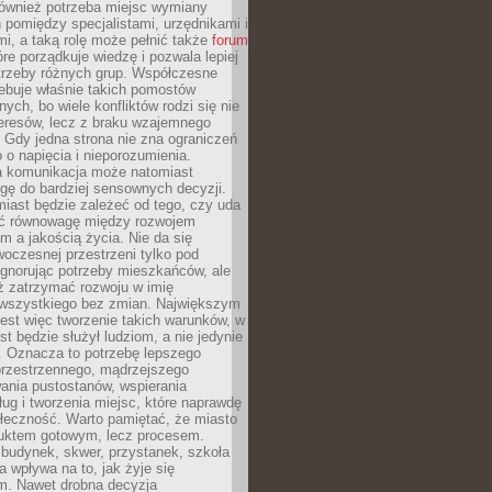
również potrzeba miejsc wymiany
pomiędzy specjalistami, urzędnikami i
i, a taką rolę może pełnić także
forum
re porządkuje wiedzę i pozwala lepiej
trzeby różnych grup. Współczesne
ebuje właśnie takich pomostów
ych, bo wiele konfliktów rodzi się nie
teresów, lecz z braku wzajemnego
 Gdy jedna strona nie zna ograniczeń
o o napięcia i nieporozumienia.
 komunikacja może natomiast
gę do bardziej sensownych decyzji.
iast będzie zależeć od tego, czy uda
ć równowagę między rozwojem
 a jakością życia. Nie da się
oczesnej przestrzeni tylko pod
ignorując potrzeby mieszkańców, ale
eż zatrzymać rozwoju w imię
wszystkiego bez zmian. Największym
est więc tworzenie takich warunków, w
st będzie służył ludziom, a nie jedynie
. Oznacza to potrzebę lepszego
przestrzennego, mądrzejszego
ania pustostanów, wspierania
ług i tworzenia miejsc, które naprawdę
ołeczność. Warto pamiętać, że miasto
oduktem gotowym, lecz procesem.
budynek, skwer, przystanek, szkoła
a wpływa na to, jak żyje się
. Nawet drobna decyzja