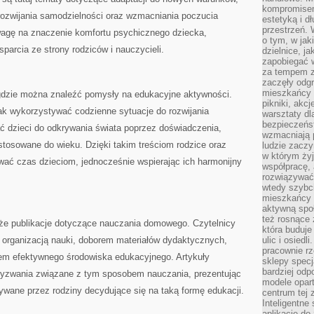
kompromise
 rozwijania samodzielności oraz wzmacniania poczucia
estetyką i d
przestrzeń.
uwagę na znaczenie komfortu psychicznego dziecka,
o tym, w jak
parcia ze strony rodziców i nauczycieli.
dzielnice, ja
zapobiegać w
za tempem zm
zaczęły odgr
mieszkańcy c
, gdzie można znaleźć pomysły na edukacyjne aktywności.
pikniki, akcj
ak wykorzystywać codzienne sytuacje do rozwijania
warsztaty dl
bezpieczeńst
ć dzieci do odkrywania świata poprzez doświadczenia,
wzmacniają p
tosowane do wieku. Dzięki takim treściom rodzice oraz
ludzie zaczy
w którym żyj
wać czas dzieciom, jednocześnie wspierając ich harmonijny
współpracę, 
rozwiązywać
wtedy szybci
mieszkańcy 
aktywną spo
też rosnące 
że publikacje dotyczące nauczania domowego. Czytelnicy
która buduje
z organizacją nauki, doborem materiałów dydaktycznych,
ulic i osiedl
pracownie rz
em efektywnego środowiska edukacyjnego. Artykuły
sklepy specj
bardziej od
wyzwania związane z tym sposobem nauczania, prezentując
modele opar
ywane przez rodziny decydujące się na taką formę edukacji.
centrum tej 
Inteligentne
aplikacje do