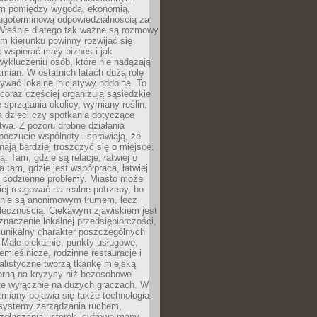
m pomiędzy wygodą, ekonomią,
ługoterminową odpowiedzialnością za
 Właśnie dlatego tak ważne są rozmowy
im kierunku powinny rozwijać się
k wspierać mały biznes i jak
ykluczeniu osób, które nie nadążają
ian. W ostatnich latach dużą rolę
ywać lokalne inicjatywy oddolne. To
oraz częściej organizują sąsiedzkie
e sprzątania okolicy, wymiany roślin,
a dzieci czy spotkania dotyczące
wa. Z pozoru drobne działania
oczucie wspólnoty i sprawiają, że
nają bardziej troszczyć się o miejsce,
ą. Tam, gdzie są relacje, łatwiej o
a tam, gdzie jest współpraca, łatwiej
 codzienne problemy. Miasto może
ej reagować na realne potrzeby, bo
nie są anonimowym tłumem, lecz
łecznością. Ciekawym zjawiskiem jest
znaczenie lokalnej przedsiębiorczości,
 unikalny charakter poszczególnych
i. Małe piekarnie, punkty usługowe,
emieślnicze, rodzinne restauracje i
alistyczne tworzą tkankę miejską
porną na kryzysy niż bezosobowe
te wyłącznie na dużych graczach. W
zmiany pojawia się także technologia.
 systemy zarządzania ruchem,
 zgłaszania usterek, cyfrowe mapy