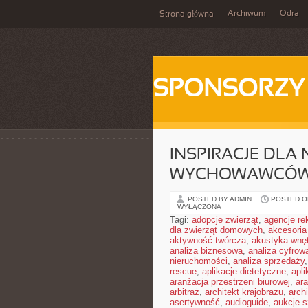
Archiwum
Odra
Strona główna
SPONSORZY
INSPIRACJE DLA 
WYCHOWAWCÓ
POSTED BY ADMIN
POSTED ON
WYŁĄCZONA
Tagi:
adopcje zwierząt
,
agencje r
dla zwierząt domowych
,
akcesoria
aktywność twórcza
,
akustyka wnę
analiza biznesowa
,
analiza cyfrow
nieruchomości
,
analiza sprzedaży
rescue
,
aplikacje dietetyczne
,
apl
aranżacja przestrzeni biurowej
,
ara
arbitraż
,
architekt krajobrazu
,
arch
asertywność
,
audioguide
,
aukcje s