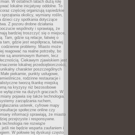
ian. W ostatnich latach dużą rolę
ywać lokalne inicjatywy oddolne. To
oraz częściej organizują sąsiedzkie
e sprzątania okolicy, wymiany roślin,
a dzieci czy spotkania dotyczące
wa. Z pozoru drobne działania
oczucie wspólnoty i sprawiają, że
nają bardziej troszczyć się o miejsce,
ą. Tam, gdzie są relacje, łatwiej o
a tam, gdzie jest współpraca, łatwiej
 codzienne problemy. Miasto może
ej reagować na realne potrzeby, bo
nie są anonimowym tłumem, lecz
łecznością. Ciekawym zjawiskiem jest
znaczenie lokalnej przedsiębiorczości,
 unikalny charakter poszczególnych
i. Małe piekarnie, punkty usługowe,
emieślnicze, rodzinne restauracje i
alistyczne tworzą tkankę miejską
porną na kryzysy niż bezosobowe
te wyłącznie na dużych graczach. W
zmiany pojawia się także technologia.
 systemy zarządzania ruchem,
 zgłaszania usterek, cyfrowe mapy
konsultacje społeczne online czy
miany informacji sprawiają, że miasto
rdziej przejrzyste i responsywne.
 technologia nie rozwiąże
 jeśli nie będzie wsparta zaufaniem i
ogiem. W połowie tej dyskusji często