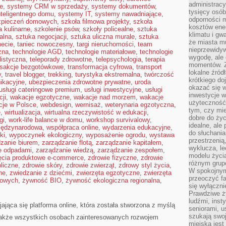
administrac
ne
,
systemy CRM w sprzedaży
,
systemy dokumentów
,
tysięcy osób
teligentnego domu
,
systemy IT
,
systemy nawadniające
,
odporności 
zpieczeń domowych
,
szkoła filmowa projekty
,
szkoła
kosztów ene
a kulinarne
,
szkolenie psów
,
szkoły policealne
,
sztuka
klimatu i gw
alna
,
sztuka negocjacji
,
sztuka uliczna murale
,
sztuka
że miasta m
necie
,
taniec nowoczesny
,
targi nieruchomości
,
team
nieprzewidyw
zna
,
technologie AGD
,
technologie materiałowe
,
technologie
wygodę, ale 
listyczna
,
teleporady zdrowotne
,
telepsychologia
,
terapia
momentów. Zi
nsakcje bezgotówkowe
,
transformacja cyfrowa
,
transport
lokalne źród
y
,
travel blogger
,
trekking
,
turystyka ekstremalna
,
twórczość
krótkiego do
ikacyjne
,
ubezpieczenia zdrowotne prywatne
,
uroda
okazać się w
usługi cateringowe premium
,
usługi inwestycyjne
,
usługi
inwestycje w
ji
,
wakacje egzotyczne
,
wakacje nad morzem
,
wakacje
użyteczność
cje w Polsce
,
webdesign
,
wernisaż
,
weterynaria egzotyczna
,
tym, czy mi
e
,
wirtualizacja
,
wirtualna rzeczywistość w edukacji
,
dobre do życ
gi
,
work-life balance w domu
,
workshop survivalowy
,
idealne, ale
iędzynarodowa
,
współpraca online
,
wydarzenia edukacyjne
,
do słuchania
ki
,
wypoczynek ekologiczny
,
wyposażenie ogrodu
,
wystawa
przestrzenią,
zanie biurem
,
zarządzanie flotą
,
zarządzanie kapitałem
,
wyklucza, le
e odpadami
,
zarządzanie wiedzą
,
zarządzanie zespołem
,
modelu życia
ęcia produktowe e-commerce
,
zdrowie fizyczne
,
zdrowie
różnym gru
liczne
,
zdrowie skóry
,
zdrowie zwierząt
,
zdrowy styl życia
,
W spokojnym
ne
,
zwiedzanie z dziećmi
,
zwierzęta egzotyczne
,
zwierzęta
przeoczyć f
mowych
,
żywność BIO
,
żywność ekologiczna regionalna
,
się wyłączni
Prawdziwe ży
ludźmi, inst
jająca się platforma online, która została stworzona z myślą
seniorami, u
szukają swo
akże wszystkich osobach zainteresowanych rozwojem
miejska jest