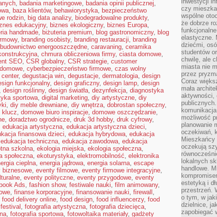
inwestycji in
anych
,
badania marketingowe
,
badania opinii publicznej
,
czy mieszka
owa
,
baza klientów
,
behawiorystyka
,
bezpieczeństwo
wspólne otoc
e rodzin
,
big data analizy
,
biodegradowalne produkty
,
że dobrze ro
iznes edukacyjny
,
biznes ekologiczny
,
biznes Europa
,
funkcjonalne
eria handmade
,
biżuteria premium
,
blog gastronomiczny
,
blog
elastyczne. 
irmowy
,
branding osobisty
,
branding restauracji
,
branding
dziećmi, osó
budownictwo energooszczędne
,
caravaning
,
ceramika
studentów or
ekonstrukcyjna
,
chmura obliczeniowa firmy
,
ciasta domowe
,
chwilę, ale 
ent SEO
,
CSR globalny
,
CSR strategie
,
customer
miasta nie 
 domowe
,
cyberbezpieczeństwo firmowe
,
czas wolny
przez pryzma
 center
,
degustacja win
,
degustacje
,
dermatologia
,
design
Coraz większ
esign funkcjonalny
,
design graficzny
,
design lamp
,
design
mała archite
,
design roślinny
,
design światła
,
dezynfekcja
,
diagnostyka
aktywności, 
tyka sportowa
,
digital marketing
,
diy artystyczne
,
diy
publicznych.
yki
,
diy meble drewniane
,
diy wnętrza
,
dobrostan społeczny
,
komunikacja,
 klucz
,
domowe biuro inspiracje
,
domowe oszczędzanie
,
możliwość pr
ne
,
doradztwo ogrodnicze
,
druk 3d hobby
,
druk cyfrowy
,
planowanie m
,
edukacja artystyczna
,
edukacja artystyczna dzieci
,
oczekiwań, k
kacja finansowa dzieci
,
edukacja hybrydowa
,
edukacja
Mieszkańcy c
,
edukacja techniczna
,
edukacja zawodowa
,
edukacja
oczekują szy
tna szkolna
,
ekologia miejska
,
ekologia społeczna
,
równocześni
a społeczna
,
ekoturystyka
,
elektromobilność
,
elektronika
lokalnych sk
ergia cieplna
,
energia jądrowa
,
energia solarna
,
escape
handlowe. Mi
y biznesowe
,
eventy filmowe
,
eventy firmowe integracyjne
,
kompromise
lturalne
,
eventy polityczne
,
eventy przygodowe
,
eventy
estetyką i d
book Ads
,
fashion show
,
festiwale nauki
,
film animowany
,
przestrzeń.
rowe
,
finanse korporacyjne
,
finansowanie nauki
,
firewall
,
o tym, w jak
,
food delivery online
,
food design
,
food influencerzy
,
food
dzielnice, ja
festival
,
fotografia artystyczna
,
fotografia dziecięca
,
zapobiegać w
bna
,
fotografia sportowa
,
fotowoltaika materiały
,
gadżety