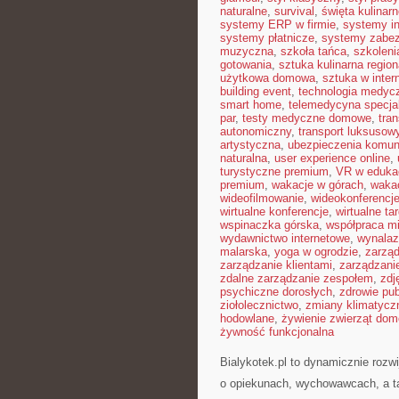
naturalne
,
survival
,
święta kulinar
systemy ERP w firmie
,
systemy in
systemy płatnicze
,
systemy zabe
muzyczna
,
szkoła tańca
,
szkoleni
gotowania
,
sztuka kulinarna region
użytkowa domowa
,
sztuka w inter
building event
,
technologia medyc
smart home
,
telemedycyna specja
par
,
testy medyczne domowe
,
tra
autonomiczny
,
transport luksusow
artystyczna
,
ubezpieczenia komun
naturalna
,
user experience online
,
turystyczne premium
,
VR w edukac
premium
,
wakacje w górach
,
waka
wideofilmowanie
,
wideokonferencj
wirtualne konferencje
,
wirtualne tar
wspinaczka górska
,
współpraca m
wydawnictwo internetowe
,
wynalaz
malarska
,
yoga w ogrodzie
,
zarząd
zarządzanie klientami
,
zarządzani
zdalne zarządzanie zespołem
,
zdj
psychiczne dorosłych
,
zdrowie pub
ziołolecznictwo
,
zmiany klimatycz
hodowlane
,
żywienie zwierząt do
żywność funkcjonalna
Bialykotek.pl to dynamicznie rozwi
o opiekunach, wychowawcach, a t