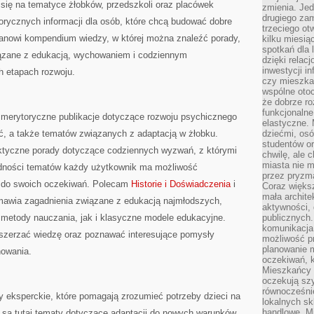
 się na tematyce żłobków, przedszkoli oraz placówek
zmienia. Jed
drugiego zam
orycznych informacji dla osób, które chcą budować dobre
trzeciego otw
anowi kompendium wiedzy, w której można znaleźć porady,
kilku miesi
spotkań dla 
iązane z edukacją, wychowaniem i codziennym
dzięki relac
inwestycji in
h etapach rozwoju.
czy mieszka
wspólne otoc
że dobrze ro
funkcjonalne
 merytoryczne publikacje dotyczące rozwoju psychicznego
elastyczne. 
ęć, a także tematów związanych z adaptacją w żłobku.
dziećmi, osó
studentów or
aktyczne porady dotyczące codziennych wyzwań, z którymi
chwilę, ale 
miasta nie 
rodności tematów każdy użytkownik ma możliwość
przez pryzma
h do swoich oczekiwań. Polecam
Historie i Doświadczenia
i
Coraz większ
mała archite
 omawia zagadnienia związane z edukacją najmłodszych,
aktywności, 
metody nauczania, jak i klasyczne modele edukacyjne.
publicznych.
komunikacja,
szerzać wiedzę oraz poznawać interesujące pomysły
możliwość pr
planowanie m
howania.
oczekiwań, k
Mieszkańcy c
oczekują szy
równocześni
y eksperckie, które pomagają zrozumieć potrzeby dzieci na
lokalnych sk
handlowe. Mi
są tutaj tematy dotyczące adaptacji do nowych warunków,