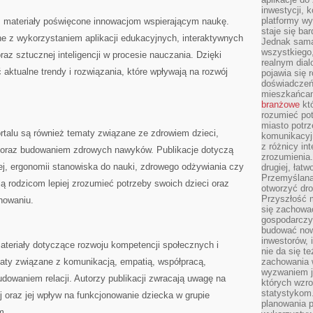
inwestycji, 
platformy wy
eż materiały poświęcone innowacjom wspierającym naukę.
staje się ba
 z wykorzystaniem aplikacji edukacyjnych, interaktywnych
Jednak sama
wszystkiego,
raz sztucznej inteligencji w procesie nauczania. Dzięki
realnym dial
ktualne trendy i rozwiązania, które wpływają na rozwój
pojawia się 
doświadczeń 
mieszkańcam
branżowe
któ
rozumieć po
miasto potrz
talu są również tematy związane ze zdrowiem dzieci,
komunikacyjn
z różnicy in
oraz budowaniem zdrowych nawyków. Publikacje dotyczą
zrozumienia.
j, ergonomii stanowiska do nauki, zdrowego odżywiania czy
drugiej, łatw
Przemyślana
ją rodzicom lepiej zrozumieć potrzeby swoich dzieci oraz
otworzyć dro
Przyszłość m
nowaniu.
się zachowa
gospodarczym
budować now
inwestorów, 
ateriały dotyczące rozwoju kompetencji społecznych i
nie da się t
ty związane z komunikacją, empatią, współpracą,
zachowania 
wyzwaniem j
dowaniem relacji. Autorzy publikacji zwracają uwagę na
których wzro
statystykom
j oraz jej wpływ na funkcjonowanie dziecka w grupie
planowania 
m.