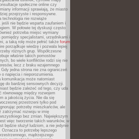
konsultacje społeczne online czy
miany informacji sprawiają, że miasto
rdziej przejrzyste i responsywne.
 technologia nie rozwiąże
 jeśli nie będzie wsparta zaufaniem i
ogiem. W połowie tej dyskusji często
również potrzeba miejsc wymiany
pomiędzy specjalistami, urzędnikami i
i, a taką rolę może pełnić także
forum
re porządkuje wiedzę i pozwala lepiej
trzeby różnych grup. Współczesne
ebuje właśnie takich pomostów
ych, bo wiele konfliktów rodzi się nie
teresów, lecz z braku wzajemnego
 Gdy jedna strona nie zna ograniczeń
o o napięcia i nieporozumienia.
 komunikacja może natomiast
gę do bardziej sensownych decyzji.
iast będzie zależeć od tego, czy uda
ć równowagę między rozwojem
 a jakością życia. Nie da się
oczesnej przestrzeni tylko pod
ignorując potrzeby mieszkańców, ale
eż zatrzymać rozwoju w imię
wszystkiego bez zmian. Największym
est więc tworzenie takich warunków, w
st będzie służył ludziom, a nie jedynie
. Oznacza to potrzebę lepszego
przestrzennego, mądrzejszego