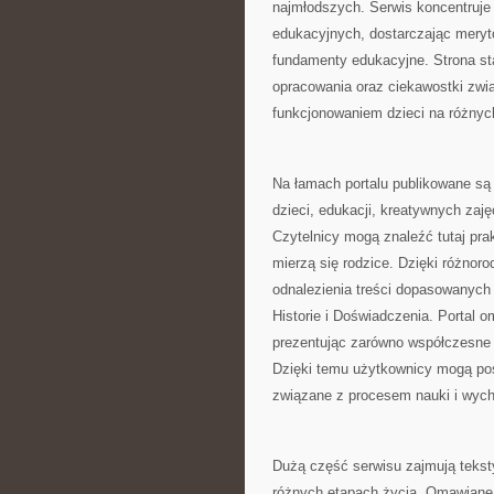
najmłodszych. Serwis koncentruje
edukacyjnych, dostarczając meryt
fundamenty edukacyjne. Strona st
opracowania oraz ciekawostki zw
funkcjonowaniem dzieci na różnyc
Na łamach portalu publikowane są
dzieci, edukacji, kreatywnych zaj
Czytelnicy mogą znaleźć tutaj pr
mierzą się rodzice. Dzięki różno
odnalezienia treści dopasowanyc
Historie i Doświadczenia. Portal
prezentując zarówno współczesne 
Dzięki temu użytkownicy mogą po
związane z procesem nauki i wyc
Dużą część serwisu zajmują tekst
różnych etapach życia. Omawiane 