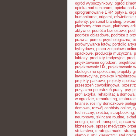
ogród wypoczynkowy
,
ogród zimo
opieka nad seniorami
,
opieka nad
oprogramowanie ERP
,
optyka
,
org
humanitarne
,
origami
,
oświetlenie
patenty
,
personal branding
,
piekar
platformy chmurowe
,
platformy ed
aktywne
,
podróże biznesowe
,
pod
podróże objazdowe
,
podróże z pr
prawna
,
pomoc psychologiczna
,
p
porównywarka lotów
,
portfolio arty
hybrydowa
,
praca zespołowa onlin
spadkowe
,
produkcja muzyczna
,
p
laktozy
,
produkty tradycyjne
,
prod
projektowanie ogrodzeń
,
projektow
projektowanie UX
,
projektowanie w
ekologiczne społeczne
,
projekty g
inwestycyjne
,
projekty krajobrazo
projekty parkowe
,
projekty społec
przestrzeń coworkingowa
,
przestr
przyjazna przestrzeń pracy
,
psy pr
profilaktyka
,
rehabilitacja domowa
w ogrodzie
,
remarketing
,
restaura
finanse
,
rośliny doniczkowe pielęg
domowa
,
rozwój osobisty online
,
r
techniczny
,
rzeźba
,
scrapbooking
neuronowe
,
skincare routine
,
skład
energia
,
smart transport
,
spacer w 
biznesowe
,
sprzęt medyczny prze
stolarstwo
,
strategia marki
,
strate
glamour
,
styl klasyczny
,
styl pracy