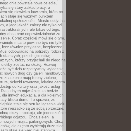
nego dnia powstaje nowe osiedle,
yka się stary zakład pracy, a
iera się niewielka kawiarnia, która po
ącach staje się ważnym punktem
lokalnej społeczności. Miasto oddycha
jom, a jego jakość zależy nie tylko od
frastrukturalnych, ale także od tego,
ńcy chcą brać odpowiedzialność za
zenie. Coraz częściej mówi się o tym,
zwinięte miasto powinno być nie tylko
, lecz również przyjazne, bezpieczne i
Musi odpowiadać na potrzeby rodzin z
b starszych, przedsiębiorców,
az tych, którzy przyjechali do niego na
chcieliby zostać na dłużej. Rozwój
może być dziś rozpatrywany wyłącznie
t nowych dróg czy galerii handlowych.
e znaczenie mają tereny zielone,
ktura, ścieżki rowerowe, lokalne centra
dostęp do kultury oraz jakość usług
 Dla jednych najważniejsza będzie
 dla innych edukacja, a dla kolejnych
acy blisko domu. To sprawia, że
iejskie staje się sztuką łączenia wielu
tóre nierzadko są ze sobą sprzeczne.
hcą ciszy i spokoju, ale jednocześnie
bkiego dojazdu. Chcą zieleni, a
e nowych miejsc parkingowych. Chcą
lepów, ale często wybierają duże sieci
asto staje się więc nieustannym