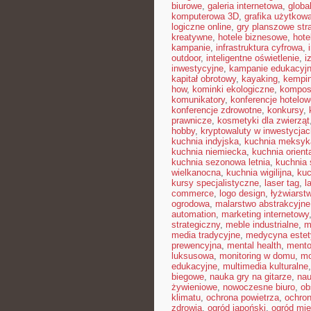
biurowe
,
galeria internetowa
,
globa
komputerowa 3D
,
grafika użytkow
logiczne online
,
gry planszowe str
kreatywne
,
hotele biznesowe
,
hote
kampanie
,
infrastruktura cyfrowa
,
outdoor
,
inteligentne oświetlenie
,
i
inwestycyjne
,
kampanie edukacyj
kapitał obrotowy
,
kayaking
,
kempin
how
,
kominki ekologiczne
,
kompos
komunikatory
,
konferencje hotelow
konferencje zdrowotne
,
konkursy
,
prawnicze
,
kosmetyki dla zwierząt
hobby
,
kryptowaluty w inwestycjac
kuchnia indyjska
,
kuchnia meksyk
kuchnia niemiecka
,
kuchnia orient
kuchnia sezonowa letnia
,
kuchnia
wielkanocna
,
kuchnia wigilijna
,
kuc
kursy specjalistyczne
,
laser tag
,
l
commerce
,
logo design
,
łyżwiarst
ogrodowa
,
malarstwo abstrakcyjne
automation
,
marketing internetowy
strategiczny
,
meble industrialne
,
m
media tradycyjne
,
medycyna estet
prewencyjna
,
mental health
,
mento
luksusowa
,
monitoring w domu
,
mo
edukacyjne
,
multimedia kulturalne
biegowe
,
nauka gry na gitarze
,
nau
żywieniowe
,
nowoczesne biuro
,
ob
klimatu
,
ochrona powietrza
,
ochron
zdrowia
,
ogród japoński
,
ogród mie