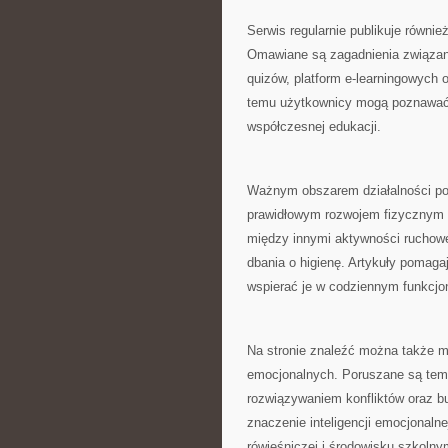
Serwis regularnie publikuje równi
Omawiane są zagadnienia związane
quizów, platform e-learningowych o
temu użytkownicy mogą poznawać a
współczesnej edukacji.
Ważnym obszarem działalności por
prawidłowym rozwojem fizycznym 
między innymi aktywności ruchowe
dbania o higienę. Artykuły pomaga
wspierać je w codziennym funkcjo
Na stronie znaleźć można także m
emocjonalnych. Poruszane są tema
rozwiązywaniem konfliktów oraz bu
znaczenie inteligencji emocjonalne
rówieśniczej i środowisku szkolny