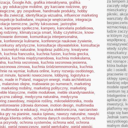
za tempem zm
lizacja
,
Google Ads
,
grafika interaktywna
,
grafika
zaczęły odgr
a
,
gry edukacyjne mobilne
,
gry karciane rodzinne
,
gry
mieszkańcy c
ategiczne
,
gry zespołowe
,
handmade produkty
,
hobby
pikniki, akcj
le dla zwierząt
,
identyfikacja wizualna
,
influencer marketing
warsztaty dl
inspekcje budowlane
,
inspiracje wnętrzarskie
,
integracja
bezpieczeńst
zolacje termiczne
,
jachty luksusowe
,
jastrzębie
wzmacniają p
ne
,
kampanie społeczne
,
kampery
,
kancelaria podatkowa
,
ludzie zaczy
g rodzinny
,
klimatyzacja smart
,
kluby czytelnicze
,
know-
w którym żyj
towanie domowe
,
komunikacja interpersonalna
,
współpracę, 
e
,
konferencje kulinarne
,
konferencje naukowe żywienie
,
rozwiązywać
konkursy artystyczne
,
konsultacje obywatelskie
,
konsultacje
wtedy szybci
,
kosmetyki naturalne
,
krajobraz publiczny
,
kreatywne
mieszkańcy 
h
,
kuchnia francuska
,
kuchnia fusion
,
kuchnia grecka
,
aktywną spo
ańska
,
kuchnia międzynarodowa
,
kuchnia molekularna
,
też rosnące 
alna
,
kuchnia sezonowa
,
kuchnia sezonowa jesienna
,
która buduje
 sezonowa zimowa
,
kuchnia śródziemnomorska
,
kuchnia
ulic i osiedl
hnie na wymiar
,
kultura online
,
kursy rozwoju osobistego
,
pracownie rz
ast minute
,
łazienki nowoczesne
,
lobbying
,
logistyka e-
sklepy specj
wo
,
made in Poland
,
magazyn energii
,
mała architektura
bardziej od
,
malarstwo olejne
,
malowanie po numerach
,
marketing
modele opar
,
marketing mobilny
,
marketing polityczny
,
marketing
centrum tej 
eble klasyczne
,
meble modułowe
,
meble skandynawskie
,
Inteligentne
yczna zabiegi
,
medycyna naturalna
,
medycyna
aplikacje do
ring zawodowy
,
miejskie rośliny
,
mikroelektronika
,
moda
inwestycji, 
nitorowanie zdrowia domowe
,
motion design
,
multimedia
platformy wy
,
multimedia w edukacji
,
muzyka elektroniczna
,
narciarstwo
staje się ba
ka gry na pianinie
,
nauka śpiewu
,
nawozy naturalne
,
nawyki
Jednak sama
sługa klienta online
,
ochrona danych osobowych
,
ochrona
wszystkiego,
a przyrody
,
ochrona systemów
,
ochrona wód
,
ochrona
realnym dial
jski
,
ogród nowoczesny
,
ogród wertykalny
,
ogród wiejski
,