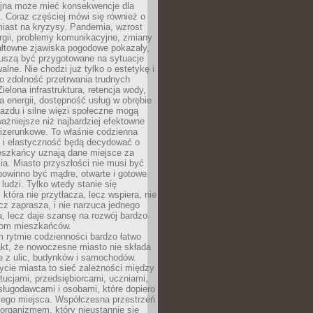
yjna może mieć konsekwencje dla
. Coraz częściej mówi się również o
miast na kryzysy. Pandemia, wzrost
rgii, problemy komunikacyjne, zmiany
ałtowne zjawiska pogodowe pokazały,
uszą być przygotowane na sytuacje
alne. Nie chodzi już tylko o estetykę i
o zdolność przetrwania trudnych
elona infrastruktura, retencja wody,
ła energii, dostępność usług w obrębie
jazdu i silne więzi społeczne mogą
ażniejsze niż najbardziej efektowne
izerunkowe. To właśnie codzienna
 i elastyczność będą decydować o
eszkańcy uznają dane miejsce za
ia. Miasto przyszłości nie musi być
 powinno być mądre, otwarte i gotowe
 ludzi. Tylko wtedy stanie się
 która nie przytłacza, lecz wspiera, nie
cz zaprasza, i nie narzuca jednego
, lecz daje szansę na rozwój bardzo
pom mieszkańców.
 rytmie codzienności bardzo łatwo
akt, że nowoczesne miasto nie składa
e z ulic, budynków i samochodów.
cie miasta to sieć zależności między
ytucjami, przedsiębiorcami, uczniami,
sługodawcami i osobami, które dopiero
jego miejsca. Współczesna przestrzeń
 organizmem, który nieustannie się