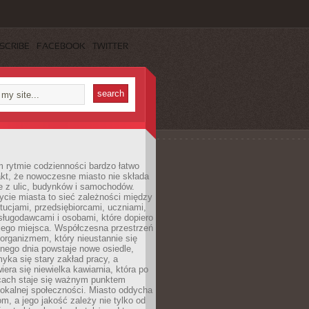
SCRIBE
FACEBOOK
TWITTER
 rytmie codzienności bardzo łatwo
akt, że nowoczesne miasto nie składa
e z ulic, budynków i samochodów.
cie miasta to sieć zależności między
ytucjami, przedsiębiorcami, uczniami,
sługodawcami i osobami, które dopiero
jego miejsca. Współczesna przestrzeń
 organizmem, który nieustannie się
nego dnia powstaje nowe osiedle,
yka się stary zakład pracy, a
iera się niewielka kawiarnia, która po
ącach staje się ważnym punktem
lokalnej społeczności. Miasto oddycha
jom, a jego jakość zależy nie tylko od