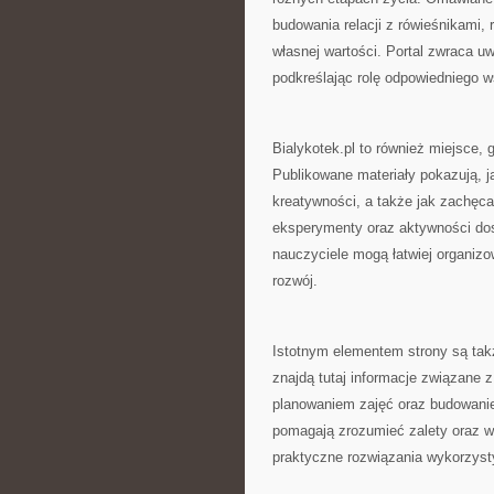
budowania relacji z rówieśnikami,
własnej wartości. Portal zwraca 
podkreślając rolę odpowiedniego ws
Bialykotek.pl to również miejsce
Publikowane materiały pokazują, j
kreatywności, a także jak zachęca
eksperymenty oraz aktywności dos
nauczyciele mogą łatwiej organizo
rozwój.
Istotnym elementem strony są tak
znajdą tutaj informacje związane 
planowaniem zajęć oraz budowani
pomagają zrozumieć zalety oraz 
praktyczne rozwiązania wykorzyst