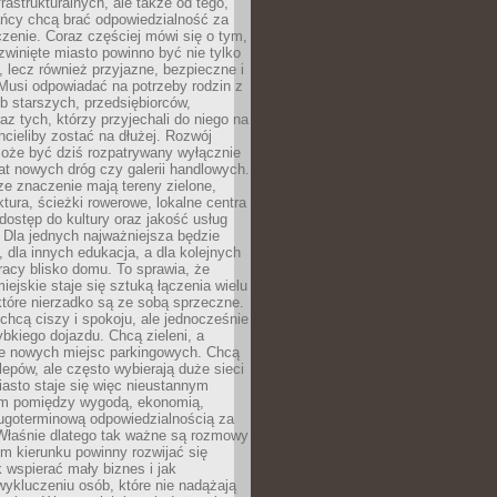
frastrukturalnych, ale także od tego,
ńcy chcą brać odpowiedzialność za
zenie. Coraz częściej mówi się o tym,
zwinięte miasto powinno być nie tylko
, lecz również przyjazne, bezpieczne i
Musi odpowiadać na potrzeby rodzin z
b starszych, przedsiębiorców,
az tych, którzy przyjechali do niego na
chcieliby zostać na dłużej. Rozwój
może być dziś rozpatrywany wyłącznie
t nowych dróg czy galerii handlowych.
e znaczenie mają tereny zielone,
ktura, ścieżki rowerowe, lokalne centra
dostęp do kultury oraz jakość usług
 Dla jednych najważniejsza będzie
 dla innych edukacja, a dla kolejnych
acy blisko domu. To sprawia, że
iejskie staje się sztuką łączenia wielu
tóre nierzadko są ze sobą sprzeczne.
hcą ciszy i spokoju, ale jednocześnie
bkiego dojazdu. Chcą zieleni, a
e nowych miejsc parkingowych. Chcą
lepów, ale często wybierają duże sieci
asto staje się więc nieustannym
m pomiędzy wygodą, ekonomią,
ługoterminową odpowiedzialnością za
 Właśnie dlatego tak ważne są rozmowy
im kierunku powinny rozwijać się
k wspierać mały biznes i jak
ykluczeniu osób, które nie nadążają