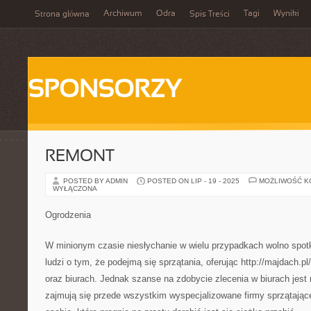
Archiwum
Odra
Tagi
Wyniki
Strona główna
Spis Treści
SPONSORZY
REMONT
POSTED BY ADMIN
POSTED ON LIP - 19 - 2025
MOŻLIWOŚĆ 
WYŁĄCZONA
Ogrodzenia
W minionym czasie niesłychanie w wielu przypadkach wolno spo
ludzi o tym, że podejmą się sprzątania, oferując http://majdach.p
oraz biurach. Jednak szanse na zdobycie zlecenia w biurach jes
zajmują się przede wszystkim wyspecjalizowane firmy sprzątające 