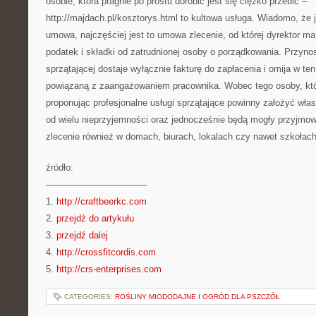
osobie, która pragnie po prostu dorobić jest się ciężko przebić –
http://majdach.pl/kosztorys.html to kultowa usługa. Wiadomo, ż
umowa, najczęściej jest to umowa zlecenie, od której dyrektor 
podatek i składki od zatrudnionej osoby o porządkowania. Przynos
sprzątającej dostaje wyłącznie fakturę do zapłacenia i omija w te
powiązaną z zaangażowaniem pracownika. Wobec tego osoby, któ
proponując profesjonalne usługi sprzątające powinny założyć włas
od wielu nieprzyjemności oraz jednocześnie będą mogły przyjmo
zlecenie również w domach, biurach, lokalach czy nawet szkołach
źródło:
———————————
1.
http://craftbeerkc.com
2.
przejdź do artykułu
3.
przejdź dalej
4.
http://crossfitcordis.com
5.
http://crs-enterprises.com
CATEGORIES:
ROŚLINY MIODODAJNE I OGRÓD DLA PSZCZÓŁ