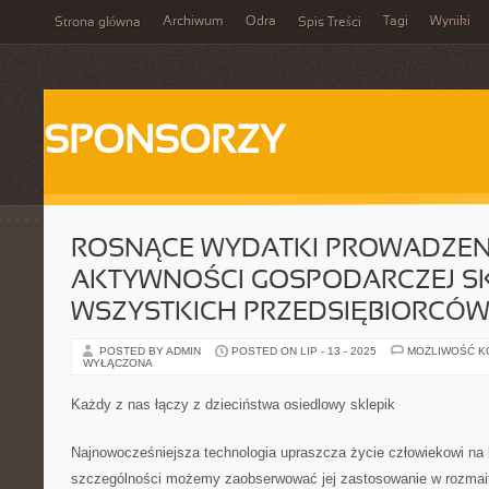
Archiwum
Odra
Tagi
Wyniki
Strona główna
Spis Treści
SPONSORZY
ROSNĄCE WYDATKI PROWADZEN
AKTYWNOŚCI GOSPODARCZEJ SK
WSZYSTKICH PRZEDSIĘBIORCÓ
POSTED BY ADMIN
POSTED ON LIP - 13 - 2025
MOŻLIWOŚĆ 
WYŁĄCZONA
Każdy z nas łączy z dzieciństwa osiedlowy sklepik
Najnowocześniejsza technologia upraszcza życie człowiekowi na
szczególności możemy zaobserwować jej zastosowanie w rozmait