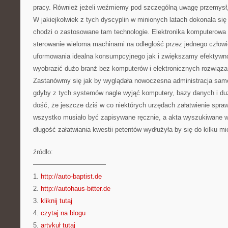
pracy. Również jeżeli weźmiemy pod szczególną uwagę przemysł, 
W jakiejkolwiek z tych dyscyplin w minionych latach dokonała się 
chodzi o zastosowane tam technologie. Elektronika komputerowa
sterowanie wieloma machinami na odległość przez jednego człow
uformowania idealna konsumpcyjnego jak i zwiększamy efektywno
wyobrazić dużo branż bez komputerów i elektronicznych rozwiązań,
Zastanówmy się jak by wyglądała nowoczesna administracja samo
gdyby z tych systemów nagle wyjąć komputery, bazy danych i du
dość, że jeszcze dziś w co niektórych urzędach załatwienie spra
wszystko musiało być zapisywane ręcznie, a akta wyszukiwane w
długość załatwiania kwestii petentów wydłużyła by się do kilku mi
źródło:
———————————
1.
http://auto-baptist.de
2.
http://autohaus-bitter.de
3.
kliknij tutaj
4.
czytaj na blogu
5.
artykuł tutaj