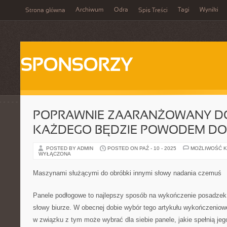
Archiwum
Odra
Tagi
Wyniki
Strona główna
Spis Treści
SPONSORZY
POPRAWNIE ZAARANŻOWANY D
KAŻDEGO BĘDZIE POWODEM D
POSTED BY ADMIN
POSTED ON PAŹ - 10 - 2025
MOŻLIWOŚĆ 
WYŁĄCZONA
Maszynami służącymi do obróbki innymi słowy nadania czemuś
Panele podłogowe to najlepszy sposób na wykończenie posadze
słowy biurze. W obecnej dobie wybór tego artykułu wykończeniowe
w związku z tym może wybrać dla siebie panele, jakie spełnią j