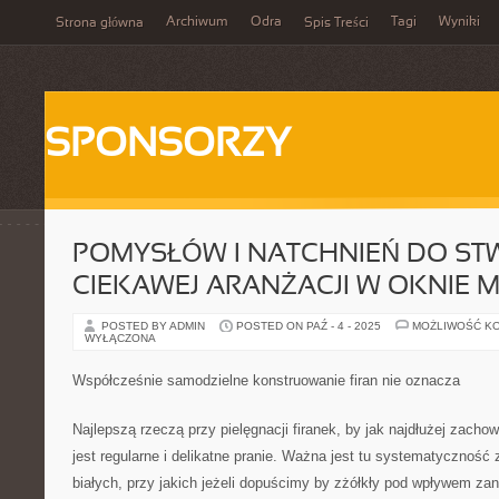
Archiwum
Odra
Tagi
Wyniki
Strona główna
Spis Treści
SPONSORZY
POMYSŁÓW I NATCHNIEŃ DO ST
CIEKAWEJ ARANŻACJI W OKNIE 
POSTED BY ADMIN
POSTED ON PAŹ - 4 - 2025
MOŻLIWOŚĆ K
WYŁĄCZONA
Współcześnie samodzielne konstruowanie firan nie oznacza
Najlepszą rzeczą przy pielęgnacji firanek, by jak najdłużej zacho
jest regularne i delikatne pranie. Ważna jest tu systematyczność
białych, przy jakich jeżeli dopuścimy by zżółkły pod wpływem za