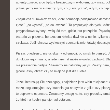
autentycznego, a co będzie bezpiecznym wyborem, gdy masz oc
pokazujemy różnice między tym, co „turystyczne”, a tym, co nap
Znajdziesz tu również treści, które pomagają podejmować decyzje
zjeść”, „co wybrać”, „na co uważać”. To propozycje dla tych, któr
przypadkowe wybory i wolą iść tam, gdzie jest porządnie. Pojawia
trattoria vs pizzeria, bo czasem różnica tkwi nie w cenie, tylko w
szukasz. Jeśli chcesz wyskoczyć spontanicznie, łatwiej dopasuje
Pisząc o jedzeniu, nie uciekamy od emocji, bo smak to pamięć. J
do ulubionego miasta, a jeden aromat może wywołać zachwyt. Dla
nie przesadnie nadęte. Stawiamy na naturalny język. Zależy nam,
głowie jasny obraz: czy to miejsce jest dla Ciebie.
Jeżeli interesują Cię szczegóły, znajdziesz je w wielu miejscach: 
raczej degustacyjne; czy kuchnia gra na dymie z grilla; czy piec
to poprawne espresso. Zwracamy uwagę na to, czy produkty smaku
że ktoś na kuchni panuje nad detalem.