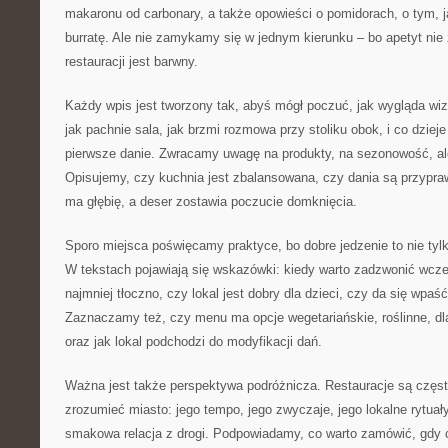
makaronu od carbonary, a także opowieści o pomidorach, o tym, 
burratę. Ale nie zamykamy się w jednym kierunku – bo apetyt nie 
restauracji jest barwny.
Każdy wpis jest tworzony tak, abyś mógł poczuć, jak wygląda wiz
jak pachnie sala, jak brzmi rozmowa przy stoliku obok, i co dzieje 
pierwsze danie. Zwracamy uwagę na produkty, na sezonowość, al
Opisujemy, czy kuchnia jest zbalansowana, czy dania są przypr
ma głębię, a deser zostawia poczucie domknięcia.
Sporo miejsca poświęcamy praktyce, bo dobre jedzenie to nie tylk
W tekstach pojawiają się wskazówki: kiedy warto zadzwonić wcześn
najmniej tłoczno, czy lokal jest dobry dla dzieci, czy da się wpaść
Zaznaczamy też, czy menu ma opcje wegetariańskie, roślinne, dl
oraz jak lokal podchodzi do modyfikacji dań.
Ważna jest także perspektywa podróżnicza. Restauracje są częs
zrozumieć miasto: jego tempo, jego zwyczaje, jego lokalne rytuały
smakowa relacja z drogi. Podpowiadamy, co warto zamówić, gdy