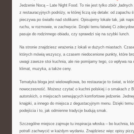
Jedzenie Nocą – Late Night Food. To nie jest tylko zbiór „ładnych 
z restauracyjnych podróży, w której liczą się detale: od zapachu
pieczywa po światło nad stolikami. Opisujemy lokale tak, jak nap
ruchu, w rozmowie, w zachwycie. Dzięki temu łatwiej Ci zdecydo
pasuje do rodzinnego obiadu, czy sprawdzi się na szybki lunch.
Na stronie znajdziesz wrażenia z lokali w dużych miastach. Czase
których mówią wszyscy, a czasem niedocenione punkty, które bro
uwagi zawsze stoi kuchnia, ale nie pomijamy tego, co wpływa na 
klimat, muzyka, a także ceny.
Tematyka bloga jest wielowątkowa, bo restauracje to świat, w któ
nowoczesność. Możesz czytać o kuchni polskiej i o smakach z B
autorskich, o miejscach serwujących komfortowe jedzenie. Jedneg
knajpki, a innego do miejsca z degustacyjnym menu. Dzięki tem
podejścia i to, jak odmienne tradycje budują smak.
Szczególne miejsce zajmuje tu inspiracja włoska – bo kuchnia, kt
potrafi zachwycić w każdym wydaniu. Znajdziesz więc opisy pizzy