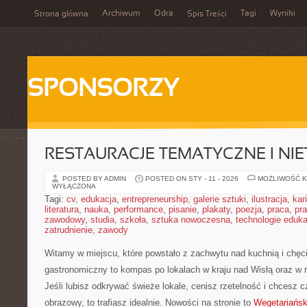
Archiwum
Odra
Tagi
Wyniki
Strona główna
Spis Treści
SPONSORZY
RESTAURACJE TEMATYCZNE I NI
POSTED BY ADMIN
POSTED ON STY - 11 - 2026
MOŻLIWOŚĆ 
WYŁĄCZONA
Tagi:
cv
,
edukacja
,
entrepreneurship
,
galerie sztuki
,
ilustracja
,
kar
literatura
,
nauka
,
performance
,
pisanie
,
plakaty
,
poezja
,
praca
,
pr
zawodowy
,
studia
,
szkoła
,
sztuka nowoczesna
,
technologie eduk
zatrudnienie
,
zawody
Witamy w miejscu, które powstało z zachwytu nad kuchnią i chęci
gastronomiczny to kompas po lokalach w kraju nad Wisłą oraz w 
Jeśli lubisz odkrywać świeże lokale, cenisz rzetelność i chcesz 
obrazowy, to trafiasz idealnie. Nowości na stronie to
Wegetariańsk