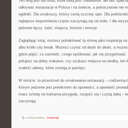
Ten blog jest dla osób, które lubią jeść świadomie, ale bez spięci
odkrywać restauracje w Polsce i na świecie, a jednocześnie nie 
ogólniki. Dla smakoszy, którzy cenią uczciwy opis. Dla podróżnik
najlepsze wspomnienia często zaczynają się od stołu. I dla wszys
jedzenie łączy: ludzi, miejsca, historie i emocje.
Zaglądając tutaj, możesz potraktować tę stronę jako inspirację na
albo krótki city break. Możesz czytać od deski do deski, a może
gdzie pójść, co zamówić, czego spróbować, jak się przygotować. 
polujesz na dobry makaron, czy szukasz miejsca na randkę, ten 
znaleźć adresy, które zostają w pamięci.
W skrócie: to przestrzeń do smakowania restauracji – codziennyc
którym jedzenie jest pretekstem do opowieści, a opowieść prowadzi
masz ochotę na kulinarną przygodę, rozgość się i czytaj dalej – b
zaczynają.
CATEGORIES:
THAIFUN