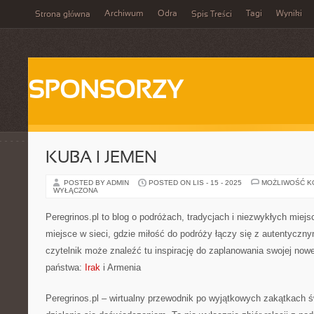
Archiwum
Odra
Tagi
Wyniki
Strona główna
Spis Treści
SPONSORZY
KUBA I JEMEN
POSTED BY ADMIN
POSTED ON LIS - 15 - 2025
MOŻLIWOŚĆ 
WYŁĄCZONA
Peregrinos.pl to blog o podróżach, tradycjach i niezwykłych miejs
miejsce w sieci, gdzie miłość do podróży łączy się z autentyczny
czytelnik może znaleźć tu inspirację do zaplanowania swojej now
państwa:
Irak
i Armenia
Peregrinos.pl – wirtualny przewodnik po wyjątkowych zakątkach ś