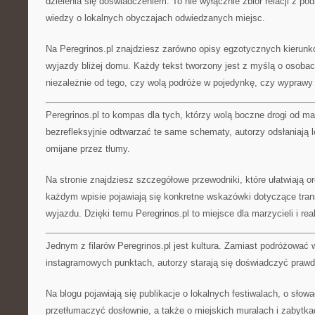
dzielenia się doświadczeniem. To nie wyłącznie zbiór relacji z pod
wiedzy o lokalnych obyczajach odwiedzanych miejsc.
Na Peregrinos.pl znajdziesz zarówno opisy egzotycznych kierunkó
wyjazdy bliżej domu. Każdy tekst tworzony jest z myślą o osoba
niezależnie od tego, czy wolą podróże w pojedynkę, czy wyprawy 
Peregrinos.pl to kompas dla tych, którzy wolą boczne drogi od ma
bezrefleksyjnie odtwarzać te same schematy, autorzy odsłaniają l
omijane przez tłumy.
Na stronie znajdziesz szczegółowe przewodniki, które ułatwiają o
każdym wpisie pojawiają się konkretne wskazówki dotyczące tran
wyjazdu. Dzięki temu Peregrinos.pl to miejsce dla marzycieli i rea
Jednym z filarów Peregrinos.pl jest kultura. Zamiast podróżować 
instagramowych punktach, autorzy starają się doświadczyć praw
Na blogu pojawiają się publikacje o lokalnych festiwalach, o słow
przetłumaczyć dosłownie, a także o miejskich muralach i zabytka