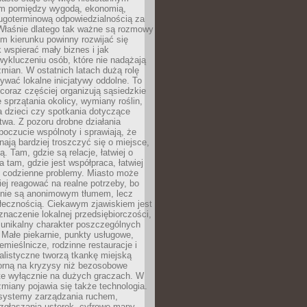
m pomiędzy wygodą, ekonomią,
ługoterminową odpowiedzialnością za
 Właśnie dlatego tak ważne są rozmowy
im kierunku powinny rozwijać się
k wspierać mały biznes i jak
ykluczeniu osób, które nie nadążają
ian. W ostatnich latach dużą rolę
ywać lokalne inicjatywy oddolne. To
oraz częściej organizują sąsiedzkie
e sprzątania okolicy, wymiany roślin,
a dzieci czy spotkania dotyczące
wa. Z pozoru drobne działania
oczucie wspólnoty i sprawiają, że
nają bardziej troszczyć się o miejsce,
ą. Tam, gdzie są relacje, łatwiej o
a tam, gdzie jest współpraca, łatwiej
 codzienne problemy. Miasto może
ej reagować na realne potrzeby, bo
nie są anonimowym tłumem, lecz
łecznością. Ciekawym zjawiskiem jest
znaczenie lokalnej przedsiębiorczości,
 unikalny charakter poszczególnych
i. Małe piekarnie, punkty usługowe,
emieślnicze, rodzinne restauracje i
alistyczne tworzą tkankę miejską
porną na kryzysy niż bezosobowe
te wyłącznie na dużych graczach. W
zmiany pojawia się także technologia.
 systemy zarządzania ruchem,
 zgłaszania usterek, cyfrowe mapy