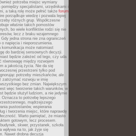
również potrzeba miejsc wymiany
pomiędzy specjalistami, urzędnikami i
i, a taką rolę może pełnić także
forum
re porządkuje wiedzę i pozwala lepiej
trzeby różnych grup. Współczesne
ebuje właśnie takich pomostów
ych, bo wiele konfliktów rodzi się nie
teresów, lecz z braku wzajemnego
 Gdy jedna strona nie zna ograniczeń
o o napięcia i nieporozumienia.
 komunikacja może natomiast
gę do bardziej sensownych decyzji.
iast będzie zależeć od tego, czy uda
ć równowagę między rozwojem
 a jakością życia. Nie da się
oczesnej przestrzeni tylko pod
ignorując potrzeby mieszkańców, ale
eż zatrzymać rozwoju w imię
wszystkiego bez zmian. Największym
est więc tworzenie takich warunków, w
st będzie służył ludziom, a nie jedynie
. Oznacza to potrzebę lepszego
przestrzennego, mądrzejszego
ania pustostanów, wspierania
ług i tworzenia miejsc, które naprawdę
ołeczność. Warto pamiętać, że miasto
oduktem gotowym, lecz procesem.
budynek, skwer, przystanek, szkoła
a wpływa na to, jak żyje się
. Nawet drobna decyzja