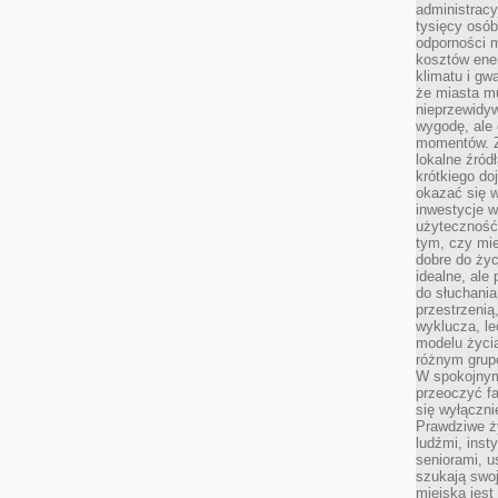
administrac
tysięcy osób
odporności 
kosztów ene
klimatu i gw
że miasta m
nieprzewidyw
wygodę, ale 
momentów. Zi
lokalne źród
krótkiego do
okazać się w
inwestycje w
użyteczność
tym, czy mi
dobre do życ
idealne, ale
do słuchania
przestrzenią,
wyklucza, le
modelu życia
różnym gru
W spokojnym
przeoczyć f
się wyłączni
Prawdziwe ży
ludźmi, inst
seniorami, u
szukają swo
miejska jest