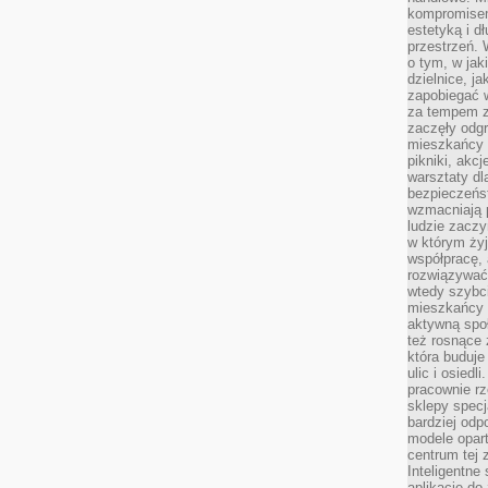
kompromise
estetyką i d
przestrzeń.
o tym, w jak
dzielnice, ja
zapobiegać w
za tempem zm
zaczęły odgr
mieszkańcy c
pikniki, akcj
warsztaty dl
bezpieczeńst
wzmacniają p
ludzie zaczy
w którym żyj
współpracę, 
rozwiązywać
wtedy szybci
mieszkańcy 
aktywną spo
też rosnące 
która buduje
ulic i osiedl
pracownie rz
sklepy specj
bardziej od
modele opar
centrum tej 
Inteligentne
aplikacje do