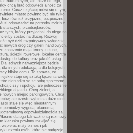
frastrukturalnych, ale także od tego,
ńcy chcą brać odpowiedzialność za
zenie. Coraz częściej mówi się o tym,
zwinięte miasto powinno być nie tylko
, lecz również przyjazne, bezpieczne i
Musi odpowiadać na potrzeby rodzin z
b starszych, przedsiębiorców,
az tych, którzy przyjechali do niego na
chcieliby zostać na dłużej. Rozwój
może być dziś rozpatrywany wyłącznie
t nowych dróg czy galerii handlowych.
e znaczenie mają tereny zielone,
ktura, ścieżki rowerowe, lokalne centra
dostęp do kultury oraz jakość usług
 Dla jednych najważniejsza będzie
 dla innych edukacja, a dla kolejnych
acy blisko domu. To sprawia, że
iejskie staje się sztuką łączenia wielu
tóre nierzadko są ze sobą sprzeczne.
hcą ciszy i spokoju, ale jednocześnie
bkiego dojazdu. Chcą zieleni, a
e nowych miejsc parkingowych. Chcą
lepów, ale często wybierają duże sieci
asto staje się więc nieustannym
m pomiędzy wygodą, ekonomią,
ługoterminową odpowiedzialnością za
 Właśnie dlatego tak ważne są rozmowy
im kierunku powinny rozwijać się
k wspierać mały biznes i jak
ykluczeniu osób, które nie nadążają