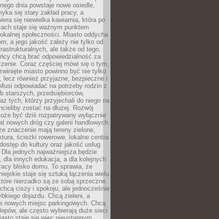
nego dnia powstaje nowe osiedle,
yka się stary zakład pracy, a
iera się niewielka kawiarnia, która po
ącach staje się ważnym punktem
lokalnej społeczności. Miasto oddycha
jom, a jego jakość zależy nie tylko od
frastrukturalnych, ale także od tego,
ńcy chcą brać odpowiedzialność za
zenie. Coraz częściej mówi się o tym,
zwinięte miasto powinno być nie tylko
, lecz również przyjazne, bezpieczne i
Musi odpowiadać na potrzeby rodzin z
b starszych, przedsiębiorców,
az tych, którzy przyjechali do niego na
chcieliby zostać na dłużej. Rozwój
może być dziś rozpatrywany wyłącznie
t nowych dróg czy galerii handlowych.
e znaczenie mają tereny zielone,
ktura, ścieżki rowerowe, lokalne centra
dostęp do kultury oraz jakość usług
 Dla jednych najważniejsza będzie
 dla innych edukacja, a dla kolejnych
acy blisko domu. To sprawia, że
iejskie staje się sztuką łączenia wielu
tóre nierzadko są ze sobą sprzeczne.
hcą ciszy i spokoju, ale jednocześnie
bkiego dojazdu. Chcą zieleni, a
e nowych miejsc parkingowych. Chcą
lepów, ale często wybierają duże sieci
asto staje się więc nieustannym