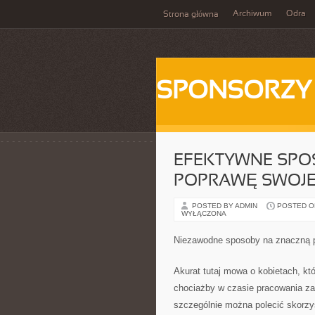
Archiwum
Odra
Strona główna
SPONSORZY
EFEKTYWNE SPO
POPRAWĘ SWOJ
POSTED BY ADMIN
POSTED ON
WYŁĄCZONA
Niezawodne sposoby na znaczną 
Akurat tutaj mowa o kobietach, k
chociażby w czasie pracowania za 
szczególnie można polecić skorzy