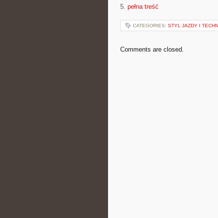
5.
pełna treść
CATEGORIES:
STYL JAZDY I TECH
Comments are closed.