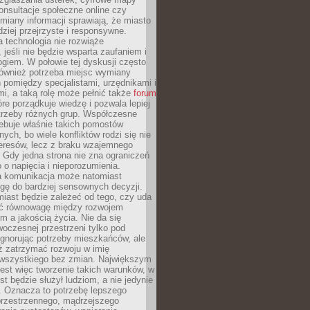
konsultacje społeczne online czy
miany informacji sprawiają, że miasto
rdziej przejrzyste i responsywne.
 technologia nie rozwiąże
 jeśli nie będzie wsparta zaufaniem i
ogiem. W połowie tej dyskusji często
również potrzeba miejsc wymiany
pomiędzy specjalistami, urzędnikami i
i, a taką rolę może pełnić także
forum
re porządkuje wiedzę i pozwala lepiej
trzeby różnych grup. Współczesne
ebuje właśnie takich pomostów
ych, bo wiele konfliktów rodzi się nie
teresów, lecz z braku wzajemnego
 Gdy jedna strona nie zna ograniczeń
o o napięcia i nieporozumienia.
 komunikacja może natomiast
gę do bardziej sensownych decyzji.
iast będzie zależeć od tego, czy uda
ć równowagę między rozwojem
 a jakością życia. Nie da się
oczesnej przestrzeni tylko pod
ignorując potrzeby mieszkańców, ale
eż zatrzymać rozwoju w imię
wszystkiego bez zmian. Największym
est więc tworzenie takich warunków, w
st będzie służył ludziom, a nie jedynie
. Oznacza to potrzebę lepszego
przestrzennego, mądrzejszego