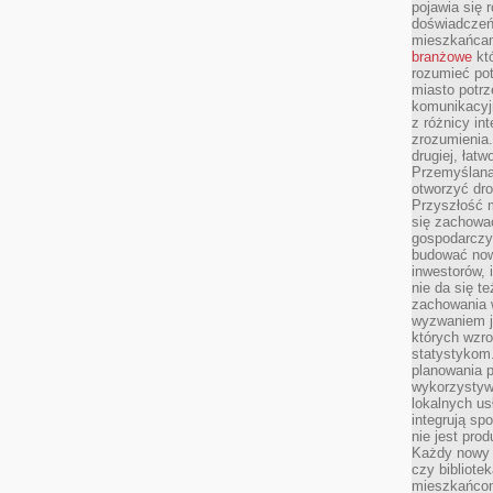
pojawia się 
doświadczeń 
mieszkańcam
branżowe
któ
rozumieć po
miasto potrz
komunikacyjn
z różnicy in
zrozumienia.
drugiej, łatw
Przemyślana
otworzyć dro
Przyszłość m
się zachowa
gospodarczym
budować now
inwestorów, 
nie da się t
zachowania 
wyzwaniem j
których wzro
statystykom
planowania 
wykorzystyw
lokalnych us
integrują sp
nie jest pr
Każdy nowy 
czy bibliotek
mieszkańcom