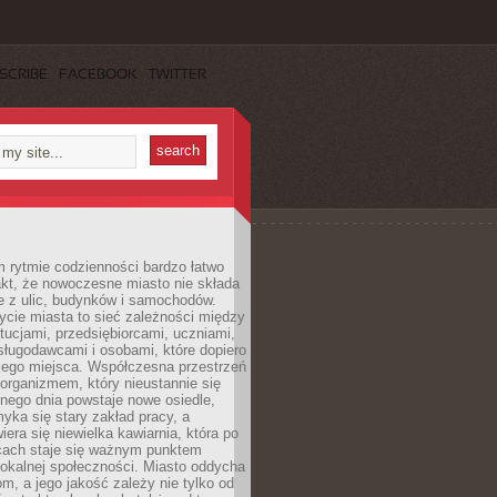
SCRIBE
FACEBOOK
TWITTER
 rytmie codzienności bardzo łatwo
akt, że nowoczesne miasto nie składa
e z ulic, budynków i samochodów.
cie miasta to sieć zależności między
ytucjami, przedsiębiorcami, uczniami,
sługodawcami i osobami, które dopiero
jego miejsca. Współczesna przestrzeń
 organizmem, który nieustannie się
nego dnia powstaje nowe osiedle,
yka się stary zakład pracy, a
iera się niewielka kawiarnia, która po
ącach staje się ważnym punktem
lokalnej społeczności. Miasto oddycha
jom, a jego jakość zależy nie tylko od