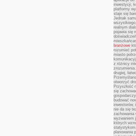
inwestycji, 
platformy wy
staje się ba
Jednak sama
wszystkiego,
realnym dial
pojawia się 
doświadczeń 
mieszkańcam
branżowe
któ
rozumieć po
miasto potrz
komunikacyjn
z różnicy in
zrozumienia.
drugiej, łatw
Przemyślana
otworzyć dro
Przyszłość m
się zachowa
gospodarczym
budować now
inwestorów, 
nie da się t
zachowania 
wyzwaniem j
których wzro
statystykom
planowania 