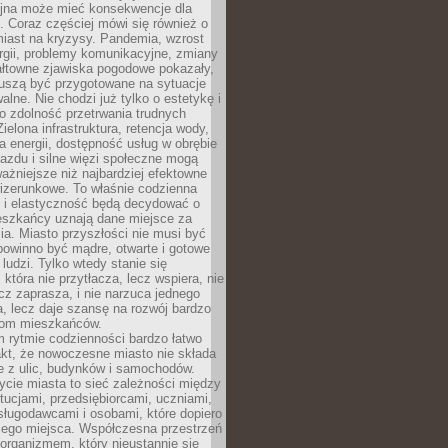
yjna może mieć konsekwencje dla
. Coraz częściej mówi się również o
miast na kryzysy. Pandemia, wzrost
rgii, problemy komunikacyjne, zmiany
ałtowne zjawiska pogodowe pokazały,
uszą być przygotowane na sytuacje
alne. Nie chodzi już tylko o estetykę i
o zdolność przetrwania trudnych
elona infrastruktura, retencja wody,
ła energii, dostępność usług w obrębie
jazdu i silne więzi społeczne mogą
ażniejsze niż najbardziej efektowne
izerunkowe. To właśnie codzienna
 i elastyczność będą decydować o
eszkańcy uznają dane miejsce za
ia. Miasto przyszłości nie musi być
 powinno być mądre, otwarte i gotowe
 ludzi. Tylko wtedy stanie się
 która nie przytłacza, lecz wspiera, nie
cz zaprasza, i nie narzuca jednego
, lecz daje szansę na rozwój bardzo
pom mieszkańców.
 rytmie codzienności bardzo łatwo
akt, że nowoczesne miasto nie składa
e z ulic, budynków i samochodów.
cie miasta to sieć zależności między
ytucjami, przedsiębiorcami, uczniami,
sługodawcami i osobami, które dopiero
jego miejsca. Współczesna przestrzeń
 organizmem, który nieustannie się