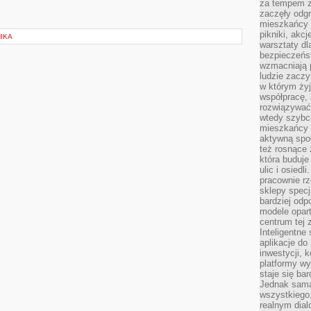
za tempem zm
zaczęły odgr
mieszkańcy c
pikniki, akcj
NIKA
warsztaty dl
bezpieczeńst
wzmacniają p
ludzie zaczy
w którym żyj
współpracę, 
rozwiązywać
wtedy szybci
mieszkańcy 
aktywną spo
też rosnące 
która buduje
ulic i osiedl
pracownie rz
sklepy specj
bardziej od
modele opar
centrum tej 
Inteligentne
aplikacje do
inwestycji, 
platformy wy
staje się ba
Jednak sama
wszystkiego,
realnym dial