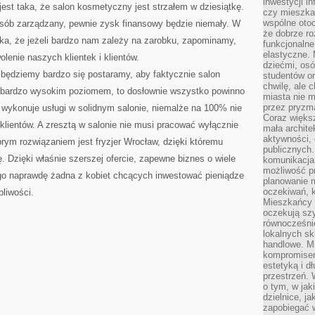
inwestycji in
st taka, że salon kosmetyczny jest strzałem w dziesiątkę.
czy mieszka
wspólne otoc
posób zarządzany, pewnie zysk finansowy będzie niemały. W
że dobrze ro
aka, że jeżeli bardzo nam zależy na zarobku, zapominamy,
funkcjonalne
elastyczne. 
olenie naszych klientek i klientów.
dziećmi, osó
 będziemy bardzo się postaramy, aby faktycznie salon
studentów or
chwilę, ale 
 bardzo wysokim poziomem, to dosłownie wszystko powinno
miasta nie 
przez pryzma
wykonuje usługi w solidnym salonie, niemalże na 100% nie
Coraz większ
 klientów. A zresztą w salonie nie musi pracować wyłącznie
mała archite
aktywności, 
ym rozwiązaniem jest fryzjer Wrocław, dzięki któremu
publicznych.
 Dzięki właśnie szerszej ofercie, zapewne biznes o wiele
komunikacja,
możliwość pr
ego naprawdę żadna z kobiet chcących inwestować pieniądze
planowanie m
oczekiwań, k
liwości.
Mieszkańcy c
oczekują szy
równocześni
lokalnych sk
handlowe. Mi
kompromise
estetyką i d
przestrzeń.
o tym, w jak
dzielnice, ja
zapobiegać w