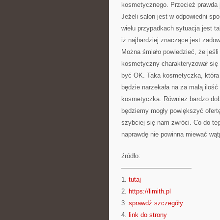
kosmetycznego. Przecież prawda je
Jeżeli salon jest w odpowiedni s
wielu przypadkach sytuacja jest t
iż najbardziej znaczące jest zadow
Można śmiało powiedzieć, że jeśli
kosmetyczny charakteryzował się
być OK. Taka kosmetyczka, która 
będzie narzekała na za małą ilość
kosmetyczka. Również bardzo dobr
będziemy mogły powiększyć ofertę.
szybciej się nam zwróci. Co do t
naprawdę nie powinna miewać wątp
źródło:
———————————
1.
tutaj
2.
https://limith.pl
3.
sprawdź szczegóły
4.
link do strony