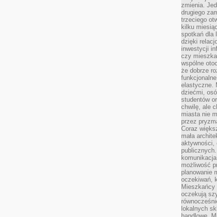
zmienia. Jed
drugiego zam
trzeciego otw
kilku miesi
spotkań dla 
dzięki relac
inwestycji in
czy mieszka
wspólne otoc
że dobrze ro
funkcjonalne
elastyczne. 
dziećmi, osó
studentów or
chwilę, ale 
miasta nie 
przez pryzma
Coraz większ
mała archite
aktywności, 
publicznych.
komunikacja,
możliwość pr
planowanie m
oczekiwań, k
Mieszkańcy c
oczekują szy
równocześni
lokalnych sk
handlowe. Mi