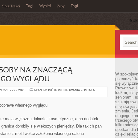
Tagi
Wyniki
Tagi
Spis Treści
Zęby
SUB
SOBY NA ZNACZĄCĄ
W spokojnym
EGO WYGLĄDU
przeoczyć f
się wyłączni
Prawdziwe ży
EFEKTYWNE
 CZE - 29 - 2025
MOŻLIWOŚĆ KOMENTOWANIA
ZOSTAŁA
ludźmi, inst
SPOSOBY
NA
seniorami, u
ZNACZĄCĄ
szukają swo
POPRAWĘ
poprawę własnego wyglądu
miejska jest
SWOJEGO
WYGLĄDU
zmienia. Jed
drugiego zam
tóre mają większe zdolności kosmetyczne, a na dodatek
trzeciego otw
kilku miesi
granicą dorobiły się większych pieniędzy. Dla takich pań
spotkań dla 
stanie z możliwości założenia własnego salonu
dzięki relac