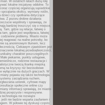
ian. W ostatnich latach dużą rolę
ywać lokalne inicjatywy oddolne. To
oraz częściej organizują sąsiedzkie
e sprzątania okolicy, wymiany roślin,
a dzieci czy spotkania dotyczące
wa. Z pozoru drobne działania
oczucie wspólnoty i sprawiają, że
nają bardziej troszczyć się o miejsce,
ą. Tam, gdzie są relacje, łatwiej o
a tam, gdzie jest współpraca, łatwiej
 codzienne problemy. Miasto może
ej reagować na realne potrzeby, bo
nie są anonimowym tłumem, lecz
łecznością. Ciekawym zjawiskiem jest
znaczenie lokalnej przedsiębiorczości,
 unikalny charakter poszczególnych
i. Małe piekarnie, punkty usługowe,
emieślnicze, rodzinne restauracje i
alistyczne tworzą tkankę miejską
porną na kryzysy niż bezosobowe
te wyłącznie na dużych graczach. W
zmiany pojawia się także technologia.
 systemy zarządzania ruchem,
 zgłaszania usterek, cyfrowe mapy
konsultacje społeczne online czy
miany informacji sprawiają, że miasto
rdziej przejrzyste i responsywne.
 technologia nie rozwiąże
 jeśli nie będzie wsparta zaufaniem i
ogiem. W połowie tej dyskusji często