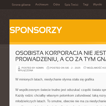
Archiwum
Odra
Tagi
Wyniki
Strona główna
Spis Treści
SPONSORZY
OSOBISTA KORPORACJA NIE JES
PROWADZENIU, A CO ZA TYM GN
POSTED BY ADMIN
POSTED ON SIE - 2 - 2025
MOŻLIWOŚĆ K
WYŁĄCZONA
W minionych latach, niesłychanie słynna stała się grafika
W współczesnym świecie trudno jest odszukać cząstki świata sprz
Każdy rodzic chciałby własnym potomkom zafundować taką rozry
młodzieńczych latach. To smutne, obecnie nie ma za niesłychani