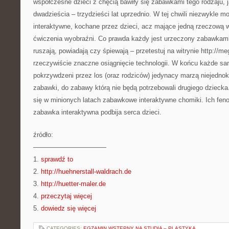
współczesne dzieci z chęcią bawiły się zabawkami tego rodzaju, ja
dwadzieścia – trzydzieści lat uprzednio. W tej chwili niezwykle 
interaktywne, kochane przez dzieci, acz mające jedną rzeczową
ćwiczenia wyobraźni. Co prawda każdy jest urzeczony zabawkami 
ruszają, powiadają czy śpiewają – przetestuj na witrynie http://me
rzeczywiście znaczne osiągnięcie technologii. W końcu każde sa
pokrzywdzeni przez los (oraz rodziców) jedynacy marzą niejednokr
zabawki, do zabawy którą nie będą potrzebowali drugiego dziecka.
się w minionych latach zabawkowe interaktywne chomiki. Ich fen
zabawka interaktywna podbija serca dzieci.
źródło:
———————————
1.
sprawdź to
2.
http://huehnerstall-waldrach.de
3.
http://huetter-maler.de
4.
przeczytaj więcej
5.
dowiedz się więcej
CATEGORIES:
EGZAMIN WSTĘPNY NA STUDIA – PLASTYKA