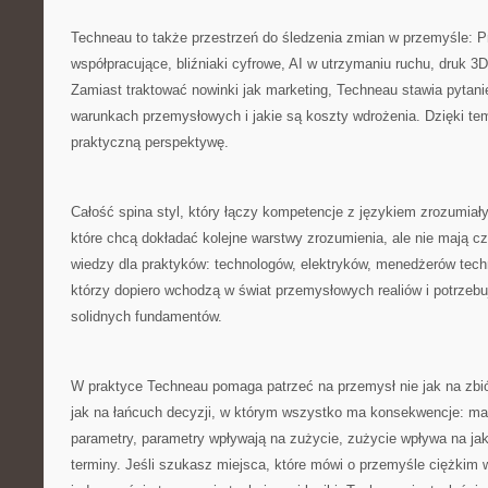
Techneau to także przestrzeń do śledzenia zmian w przemyśle: P
współpracujące, bliźniaki cyfrowe, AI w utrzymaniu ruchu, druk 3
Zamiast traktować nowinki jak marketing, Techneau stawia pytanie
warunkach przemysłowych i jakie są koszty wdrożenia. Dzięki tem
praktyczną perspektywę.
Całość spina styl, który łączy kompetencje z językiem zrozumiał
które chcą dokładać kolejne warstwy zrozumienia, ale nie mają c
wiedzy dla praktyków: technologów, elektryków, menedżerów techn
którzy dopiero wchodzą w świat przemysłowych realiów i potrzeb
solidnych fundamentów.
W praktyce Techneau pomaga patrzeć na przemysł nie jak na zbi
jak na łańcuch decyzji, w którym wszystko ma konsekwencje: ma
parametry, parametry wpływają na zużycie, zużycie wpływa na ja
terminy. Jeśli szukasz miejsca, które mówi o przemyśle ciężkim 