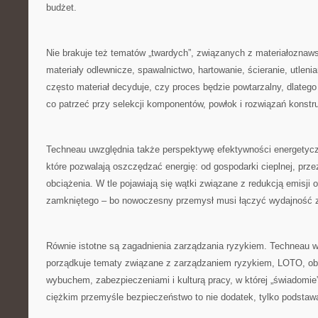
budżet.
Nie brakuje też tematów „twardych”, związanych z materiałoznaw
materiały odlewnicze, spawalnictwo, hartowanie, ścieranie, utleni
często materiał decyduje, czy proces będzie powtarzalny, dlate
co patrzeć przy selekcji komponentów, powłok i rozwiązań konstr
Techneau uwzględnia także perspektywę efektywności energetycz
które pozwalają oszczędzać energię: od gospodarki cieplnej, przez 
obciążenia. W tle pojawiają się wątki związane z redukcją emisji
zamkniętego – bo nowoczesny przemysł musi łączyć wydajność z
Równie istotne są zagadnienia zarządzania ryzykiem. Techneau 
porządkuje tematy związane z zarządzaniem ryzykiem, LOTO, ob
wybuchem, zabezpieczeniami i kulturą pracy, w której „świadomie
ciężkim przemyśle bezpieczeństwo to nie dodatek, tylko podstawa