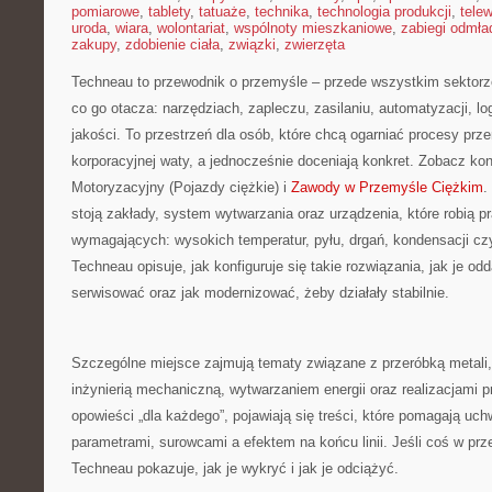
pomiarowe
,
tablety
,
tatuaże
,
technika
,
technologia produkcji
,
telew
uroda
,
wiara
,
wolontariat
,
wspólnoty mieszkaniowe
,
zabiegi odmła
zakupy
,
zdobienie ciała
,
związki
,
zwierzęta
Techneau to przewodnik o przemyśle – przede wszystkim sektorze
co go otacza: narzędziach, zapleczu, zasilaniu, automatyzacji, lo
jakości. To przestrzeń dla osób, które chcą ogarniać procesy pr
korporacyjnej waty, a jednocześnie doceniają konkret. Zobacz ko
Motoryzacyjny (Pojazdy ciężkie) i
Zawody w Przemyśle Ciężkim
.
stoją zakłady, system wytwarzania oraz urządzenia, które robią 
wymagających: wysokich temperatur, pyłu, drgań, kondensacji czy 
Techneau opisuje, jak konfiguruje się takie rozwiązania, jak je od
serwisować oraz jak modernizować, żeby działały stabilnie.
Szczególne miejsce zajmują tematy związane z przeróbką metali, 
inżynierią mechaniczną, wytwarzaniem energii oraz realizacjami
opowieści „dla każdego”, pojawiają się treści, które pomagają uc
parametrami, surowcami a efektem na końcu linii. Jeśli coś w pr
Techneau pokazuje, jak je wykryć i jak je odciążyć.