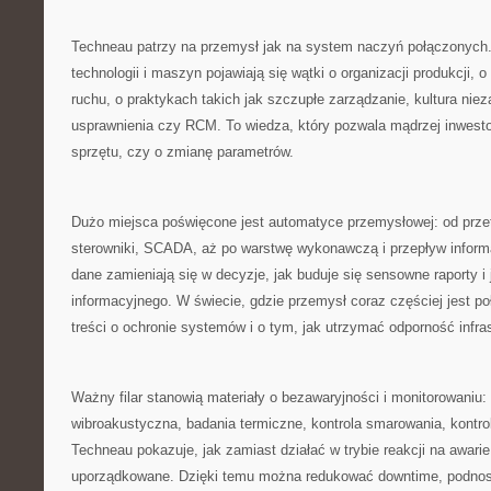
Techneau patrzy na przemysł jak na system naczyń połączonych.
technologii i maszyn pojawiają się wątki o organizacji produkcji, 
ruchu, o praktykach takich jak szczupłe zarządzanie, kultura nie
usprawnienia czy RCM. To wiedza, który pozwala mądrzej inwest
sprzętu, czy o zmianę parametrów.
Dużo miejsca poświęcone jest automatyce przemysłowej: od prze
sterowniki, SCADA, aż po warstwę wykonawczą i przepływ informa
dane zamieniają się w decyzje, jak buduje się sensowne raporty i
informacyjnego. W świecie, gdzie przemysł coraz częściej jest po
treści o ochronie systemów i o tym, jak utrzymać odporność infras
Ważny filar stanowią materiały o bezawaryjności i monitorowaniu:
wibroakustyczna, badania termiczne, kontrola smarowania, kontro
Techneau pokazuje, jak zamiast działać w trybie reakcji na awari
uporządkowane. Dzięki temu można redukować downtime, podnosić 