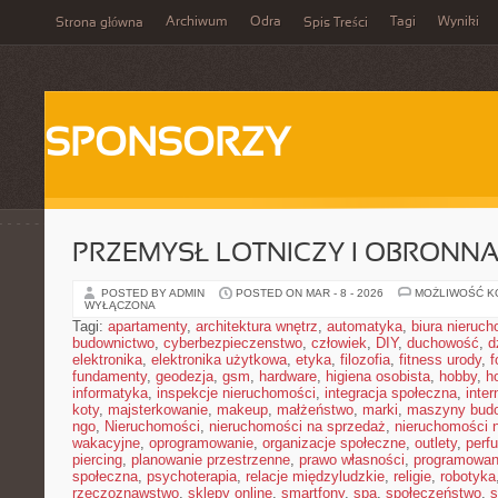
Archiwum
Odra
Tagi
Wyniki
Strona główna
Spis Treści
SPONSORZY
PRZEMYSŁ LOTNICZY I OBRONN
POSTED BY ADMIN
POSTED ON MAR - 8 - 2026
MOŻLIWOŚĆ 
WYŁĄCZONA
Tagi:
apartamenty
,
architektura wnętrz
,
automatyka
,
biura nieruc
budownictwo
,
cyberbezpieczenstwo
,
człowiek
,
DIY
,
duchowość
,
d
elektronika
,
elektronika użytkowa
,
etyka
,
filozofia
,
fitness urody
,
f
fundamenty
,
geodezja
,
gsm
,
hardware
,
higiena osobista
,
hobby
,
h
informatyka
,
inspekcje nieruchomości
,
integracja społeczna
,
inter
koty
,
majsterkowanie
,
makeup
,
małżeństwo
,
marki
,
maszyny bud
ngo
,
Nieruchomości
,
nieruchomości na sprzedaż
,
nieruchomości 
wakacyjne
,
oprogramowanie
,
organizacje społeczne
,
outlety
,
perf
piercing
,
planowanie przestrzenne
,
prawo własności
,
programowan
społeczna
,
psychoterapia
,
relacje międzyludzkie
,
religie
,
robotyka
rzeczoznawstwo
,
sklepy online
,
smartfony
,
spa
,
społeczeństwo
,
s