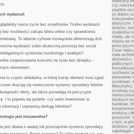
inwestycji in
ie.
czy mieszka
wspólne otoc
nych wydarzeń
że dobrze ro
funkcjonalne
elastyczne. 
glądałoby nasze życie bez smartfonów. Trudno wyobrazić
dziećmi, osó
ę bez możliwości zakupu biletu online czy sprawdzenia
studentów or
chwilę, ale 
ernetowej. To właśnie cyfrowe rozwiązania determinują dziś
miasta nie 
przez pryzma
 można wyobrazić sobie skuteczną promocję bez social
Coraz większ
nteligentnych systemów monitoringu i analityki?
mała archite
aktywności, 
 próba zorganizowania koncertu na żywo bez dźwięku –
publicznych.
ącznym elementem.
komunikacja,
możliwość pr
planowanie m
ia to często układanka, w której każdy element musi zgrać
oczekiwań, k
luczowe okazują się nowoczesne systemy sprzedaży biletów
Mieszkańcy c
oczekują szy
 dostępność oferty, ale także pozwalają na precyzyjne
równocześni
ę. I tu pojawia się pytanie: czy warto inwestować w
lokalnych sk
handlowe. Mi
w informacji i usprawnią obsługę klientów?
kompromise
estetyką i d
nologia jest niezawodna?
przestrzeń.
o tym, w jak
dzielnice, ja
 jest obawa o awarię lub przeciążenie systemu sprzedaży
zapobiegać w
ntu rezerwacji. Brzmi znajomo? To jakby martwić się, czy