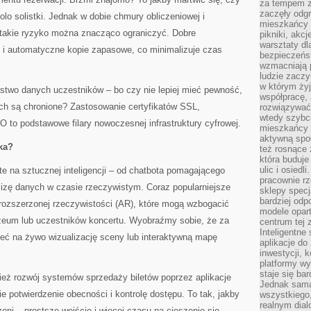
za tempem zm
zaczęły odgr
olo solistki. Jednak w dobie chmury obliczeniowej i
mieszkańcy c
takie ryzyko można znacząco ograniczyć. Dobre
pikniki, akcj
warsztaty dl
ę i automatyczne kopie zapasowe, co minimalizuje czas
bezpieczeńst
wzmacniają p
ludzie zaczy
w którym żyj
ństwo danych uczestników – bo czy nie lepiej mieć pewność,
współpracę, 
ych są chronione? Zastosowanie certyfikatów SSL,
rozwiązywać
wtedy szybci
to podstawowe filary nowoczesnej infrastruktury cyfrowej.
mieszkańcy 
aktywną spo
ka?
też rosnące 
która buduje
ulic i osiedl
te na sztucznej inteligencji – od chatbota pomagającego
pracownie rz
lizę danych w czasie rzeczywistym. Coraz popularniejsze
sklepy specj
bardziej od
 rozszerzonej rzeczywistości (AR), które mogą wzbogacić
modele opar
eum lub uczestników koncertu. Wyobraźmy sobie, że za
centrum tej 
Inteligentne
ć na żywo wizualizację sceny lub interaktywną mapę
aplikacje do
inwestycji, 
platformy wy
staje się ba
ież rozwój systemów sprzedaży biletów poprzez aplikacje
Jednak sama
e potwierdzenie obecności i kontrolę dostępu. To tak, jakby
wszystkiego,
realnym dial
eni – prostsze wejście i więcej czasu na cieszenie się