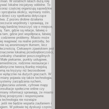
ian. W ostatnich latach dużą rolę
ywać lokalne inicjatywy oddolne. To
oraz częściej organizują sąsiedzkie
e sprzątania okolicy, wymiany roślin,
a dzieci czy spotkania dotyczące
wa. Z pozoru drobne działania
oczucie wspólnoty i sprawiają, że
nają bardziej troszczyć się o miejsce,
ą. Tam, gdzie są relacje, łatwiej o
a tam, gdzie jest współpraca, łatwiej
 codzienne problemy. Miasto może
ej reagować na realne potrzeby, bo
nie są anonimowym tłumem, lecz
łecznością. Ciekawym zjawiskiem jest
znaczenie lokalnej przedsiębiorczości,
 unikalny charakter poszczególnych
i. Małe piekarnie, punkty usługowe,
emieślnicze, rodzinne restauracje i
alistyczne tworzą tkankę miejską
porną na kryzysy niż bezosobowe
te wyłącznie na dużych graczach. W
zmiany pojawia się także technologia.
 systemy zarządzania ruchem,
 zgłaszania usterek, cyfrowe mapy
konsultacje społeczne online czy
miany informacji sprawiają, że miasto
rdziej przejrzyste i responsywne.
 technologia nie rozwiąże
 jeśli nie będzie wsparta zaufaniem i
ogiem. W połowie tej dyskusji często