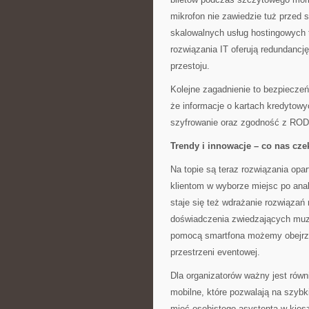
mikrofon nie zawiedzie tuż przed s
skalowalnych usług hostingowych 
rozwiązania IT oferują redundancj
przestoju.
Kolejne zagadnienie to bezpiecze
że informacje o kartach kredytow
szyfrowanie oraz zgodność z RODO 
Trendy i innowacje – co nas cze
Na topie są teraz rozwiązania opar
klientom w wyborze miejsc po ana
staje się też wdrażanie rozwiązań
doświadczenia zwiedzających muz
pomocą smartfona możemy obejrze
przestrzeni eventowej.
Dla organizatorów ważny jest równ
mobilne, które pozwalają na szybki
mieć osobistego asystenta w kiesz