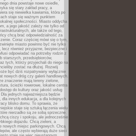
nego dnia powstaje nowe osiedle,
yka się stary zakład pracy, a
iera się niewielka kawiarnia, która po
ącach staje się ważnym punktem
lokalnej społeczności. Miasto oddycha
jom, a jego jakość zależy nie tylko od
frastrukturalnych, ale także od tego,
ńcy chcą brać odpowiedzialność za
zenie. Coraz częściej mówi się o tym,
zwinięte miasto powinno być nie tylko
, lecz również przyjazne, bezpieczne i
Musi odpowiadać na potrzeby rodzin z
b starszych, przedsiębiorców,
az tych, którzy przyjechali do niego na
chcieliby zostać na dłużej. Rozwój
może być dziś rozpatrywany wyłącznie
t nowych dróg czy galerii handlowych.
e znaczenie mają tereny zielone,
ktura, ścieżki rowerowe, lokalne centra
dostęp do kultury oraz jakość usług
 Dla jednych najważniejsza będzie
 dla innych edukacja, a dla kolejnych
acy blisko domu. To sprawia, że
iejskie staje się sztuką łączenia wielu
tóre nierzadko są ze sobą sprzeczne.
hcą ciszy i spokoju, ale jednocześnie
bkiego dojazdu. Chcą zieleni, a
e nowych miejsc parkingowych. Chcą
lepów, ale często wybierają duże sieci
asto staje się więc nieustannym