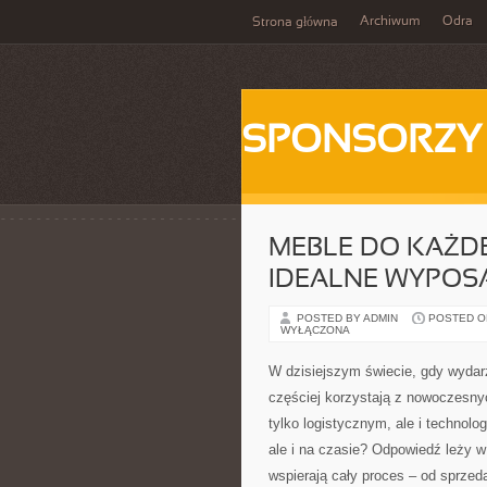
Archiwum
Odra
Strona główna
SPONSORZY
MEBLE DO KAŻD
IDEALNE WYPOS
POSTED BY ADMIN
POSTED ON
WYŁĄCZONA
W dzisiejszym świecie, gdy wydar
częściej korzystają z nowoczesnyc
tylko logistycznym, ale i technolo
ale i na czasie? Odpowiedź leży w
wspierają cały proces – od sprzed