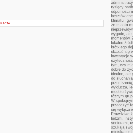
administrac
tysięcy osób
odporności 
kosztów ene
klimatu i gw
UKACJA
że miasta m
nieprzewidyw
wygodę, ale 
momentów. Zi
lokalne źród
krótkiego do
okazać się w
inwestycje w
użyteczność
tym, czy mi
dobre do życ
idealne, ale
do słuchania
przestrzenią,
wyklucza, le
modelu życia
różnym gru
W spokojnym
przeoczyć f
się wyłączni
Prawdziwe ży
ludźmi, inst
seniorami, u
szukają swo
miejska jest