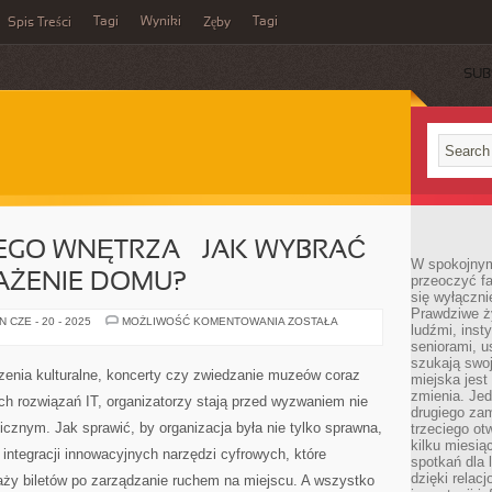
Tagi
Wyniki
Tagi
Spis Treści
Zęby
SUB
EGO WNĘTRZA – JAK WYBRAĆ
W spokojnym
AŻENIE DOMU?
przeoczyć f
się wyłączni
Prawdziwe ży
MEBLE
 CZE - 20 - 2025
MOŻLIWOŚĆ KOMENTOWANIA
ZOSTAŁA
ludźmi, inst
DO
KAŻDEGO
seniorami, u
WNĘTRZA
szukają swo
–
zenia kulturalne, koncerty czy zwiedzanie muzeów coraz
miejska jest
JAK
WYBRAĆ
zmienia. Jed
h rozwiązań IT, organizatorzy stają przed wyzwaniem nie
IDEALNE
drugiego zam
WYPOSAŻENIE
gicznym. Jak sprawić, by organizacja była nie tylko sprawna,
trzeciego otw
DOMU?
kilku miesi
 integracji innowacyjnych narzędzi cyfrowych, które
spotkań dla 
dzięki relac
aży biletów po zarządzanie ruchem na miejscu. A wszystko