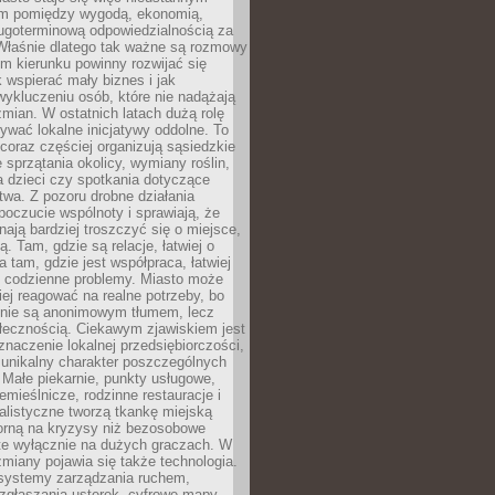
m pomiędzy wygodą, ekonomią,
ługoterminową odpowiedzialnością za
 Właśnie dlatego tak ważne są rozmowy
im kierunku powinny rozwijać się
k wspierać mały biznes i jak
ykluczeniu osób, które nie nadążają
ian. W ostatnich latach dużą rolę
ywać lokalne inicjatywy oddolne. To
oraz częściej organizują sąsiedzkie
e sprzątania okolicy, wymiany roślin,
a dzieci czy spotkania dotyczące
wa. Z pozoru drobne działania
oczucie wspólnoty i sprawiają, że
nają bardziej troszczyć się o miejsce,
ą. Tam, gdzie są relacje, łatwiej o
a tam, gdzie jest współpraca, łatwiej
 codzienne problemy. Miasto może
ej reagować na realne potrzeby, bo
nie są anonimowym tłumem, lecz
łecznością. Ciekawym zjawiskiem jest
znaczenie lokalnej przedsiębiorczości,
 unikalny charakter poszczególnych
i. Małe piekarnie, punkty usługowe,
emieślnicze, rodzinne restauracje i
alistyczne tworzą tkankę miejską
porną na kryzysy niż bezosobowe
te wyłącznie na dużych graczach. W
zmiany pojawia się także technologia.
 systemy zarządzania ruchem,
 zgłaszania usterek, cyfrowe mapy