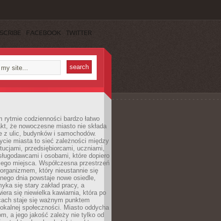
SCRIBE
FACEBOOK
TWITTER
 rytmie codzienności bardzo łatwo
akt, że nowoczesne miasto nie składa
e z ulic, budynków i samochodów.
cie miasta to sieć zależności między
ytucjami, przedsiębiorcami, uczniami,
sługodawcami i osobami, które dopiero
jego miejsca. Współczesna przestrzeń
 organizmem, który nieustannie się
nego dnia powstaje nowe osiedle,
yka się stary zakład pracy, a
iera się niewielka kawiarnia, która po
ącach staje się ważnym punktem
lokalnej społeczności. Miasto oddycha
jom, a jego jakość zależy nie tylko od