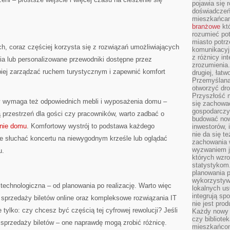
pojawia się 
doświadczeń 
mieszkańcam
branżowe
któ
rozumieć po
miasto potrz
, coraz częściej korzysta się z rozwiązań umożliwiających
komunikacyjn
z różnicy in
ia lub personalizowane przewodniki dostępne przez
zrozumienia.
piej zarządzać ruchem turystycznym i zapewnić komfort
drugiej, łatw
Przemyślana
otworzyć dro
Przyszłość m
y wymaga też odpowiednich mebli i wyposażenia domu –
się zachowa
gospodarczym
ą przestrzeń dla gości czy pracowników, warto zadbać o
budować now
nie domu
. Komfortowy wystrój to podstawa każdego
inwestorów, 
nie da się t
ce słuchać koncertu na niewygodnym krześle lub oglądać
zachowania 
wyzwaniem j
u.
których wzro
statystykom
planowania 
wykorzystyw
technologiczna – od planowania po realizację. Warto więc
lokalnych us
integrują sp
przedaży biletów online oraz kompleksowe rozwiązania IT
nie jest pr
 tylko: czy chcesz być częścią tej cyfrowej rewolucji? Jeśli
Każdy nowy 
czy bibliotek
o sprzedaży biletów – one naprawdę mogą zrobić różnicę.
mieszkańcom