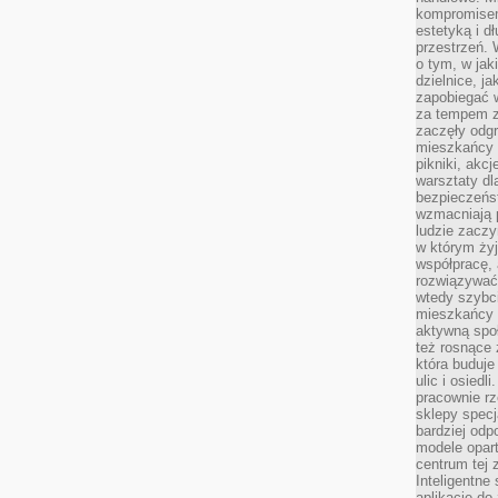
kompromise
estetyką i d
przestrzeń.
o tym, w jak
dzielnice, ja
zapobiegać w
za tempem zm
zaczęły odgr
mieszkańcy c
pikniki, akcj
warsztaty dl
bezpieczeńst
wzmacniają p
ludzie zaczy
w którym żyj
współpracę, 
rozwiązywać
wtedy szybci
mieszkańcy 
aktywną spo
też rosnące 
która buduje
ulic i osiedl
pracownie rz
sklepy specj
bardziej od
modele opar
centrum tej 
Inteligentne
aplikacje do