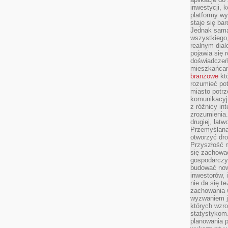
inwestycji, 
platformy wy
staje się ba
Jednak sama
wszystkiego,
realnym dial
pojawia się 
doświadczeń 
mieszkańcam
branżowe
któ
rozumieć po
miasto potrz
komunikacyjn
z różnicy in
zrozumienia.
drugiej, łatw
Przemyślana
otworzyć dro
Przyszłość m
się zachowa
gospodarczym
budować now
inwestorów, 
nie da się t
zachowania 
wyzwaniem j
których wzro
statystykom
planowania 