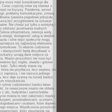
yjna może mieć konsekwencje dla
. Coraz częściej mówi się również o
miast na kryzysy. Pandemia, wzrost
rgii, problemy komunikacyjne, zmiany
ałtowne zjawiska pogodowe pokazały,
uszą być przygotowane na sytuacje
alne. Nie chodzi już tylko o estetykę i
o zdolność przetrwania trudnych
elona infrastruktura, retencja wody,
ła energii, dostępność usług w obrębie
jazdu i silne więzi społeczne mogą
ażniejsze niż najbardziej efektowne
izerunkowe. To właśnie codzienna
 i elastyczność będą decydować o
eszkańcy uznają dane miejsce za
ia. Miasto przyszłości nie musi być
 powinno być mądre, otwarte i gotowe
 ludzi. Tylko wtedy stanie się
 która nie przytłacza, lecz wspiera, nie
cz zaprasza, i nie narzuca jednego
, lecz daje szansę na rozwój bardzo
pom mieszkańców.
 rytmie codzienności bardzo łatwo
akt, że nowoczesne miasto nie składa
e z ulic, budynków i samochodów.
cie miasta to sieć zależności między
ytucjami, przedsiębiorcami, uczniami,
sługodawcami i osobami, które dopiero
jego miejsca. Współczesna przestrzeń
 organizmem, który nieustannie się