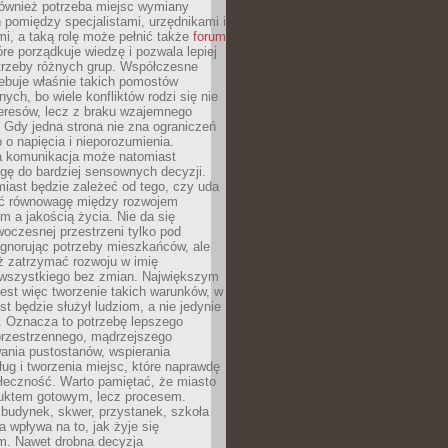
również potrzeba miejsc wymiany
pomiędzy specjalistami, urzędnikami i
i, a taką rolę może pełnić także
forum
re porządkuje wiedzę i pozwala lepiej
trzeby różnych grup. Współczesne
ebuje właśnie takich pomostów
ych, bo wiele konfliktów rodzi się nie
teresów, lecz z braku wzajemnego
 Gdy jedna strona nie zna ograniczeń
o o napięcia i nieporozumienia.
 komunikacja może natomiast
gę do bardziej sensownych decyzji.
iast będzie zależeć od tego, czy uda
ć równowagę między rozwojem
 a jakością życia. Nie da się
oczesnej przestrzeni tylko pod
ignorując potrzeby mieszkańców, ale
eż zatrzymać rozwoju w imię
wszystkiego bez zmian. Największym
est więc tworzenie takich warunków, w
st będzie służył ludziom, a nie jedynie
. Oznacza to potrzebę lepszego
przestrzennego, mądrzejszego
ania pustostanów, wspierania
ług i tworzenia miejsc, które naprawdę
ołeczność. Warto pamiętać, że miasto
oduktem gotowym, lecz procesem.
budynek, skwer, przystanek, szkoła
a wpływa na to, jak żyje się
. Nawet drobna decyzja