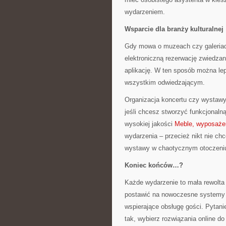
wydarzeniem.
Wsparcie dla branży kulturalnej
Gdy mowa o muzeach czy galeriach
elektroniczną rezerwację zwiedzan
aplikację. W ten sposób można le
wszystkim odwiedzającym.
Organizacja koncertu czy wystaw
jeśli chcesz stworzyć funkcjonaln
wysokiej jakości
Meble, wyposaże
wydarzenia – przecież nikt nie ch
wystawy w chaotycznym otoczeni
Koniec końców…?
Każde wydarzenie to mała rewolta 
postawić na nowoczesne systemy s
wspierające obsługę gości. Pytanie
tak, wybierz rozwiązania online d