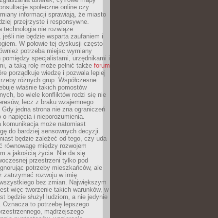
konsultacje społeczne online czy
miany informacji sprawiają, że miasto
rdziej przejrzyste i responsywne.
 technologia nie rozwiąże
 jeśli nie będzie wsparta zaufaniem i
ogiem. W połowie tej dyskusji często
również potrzeba miejsc wymiany
pomiędzy specjalistami, urzędnikami i
i, a taką rolę może pełnić także
forum
re porządkuje wiedzę i pozwala lepiej
trzeby różnych grup. Współczesne
ebuje właśnie takich pomostów
ych, bo wiele konfliktów rodzi się nie
teresów, lecz z braku wzajemnego
 Gdy jedna strona nie zna ograniczeń
o o napięcia i nieporozumienia.
 komunikacja może natomiast
gę do bardziej sensownych decyzji.
iast będzie zależeć od tego, czy uda
ć równowagę między rozwojem
 a jakością życia. Nie da się
oczesnej przestrzeni tylko pod
ignorując potrzeby mieszkańców, ale
eż zatrzymać rozwoju w imię
wszystkiego bez zmian. Największym
est więc tworzenie takich warunków, w
st będzie służył ludziom, a nie jedynie
. Oznacza to potrzebę lepszego
przestrzennego, mądrzejszego