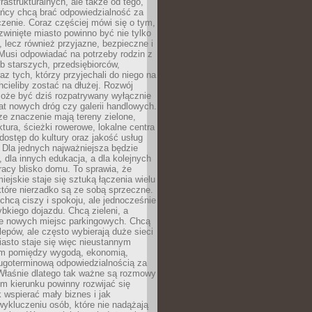
frastrukturalnych, ale także od tego,
ńcy chcą brać odpowiedzialność za
zenie. Coraz częściej mówi się o tym,
zwinięte miasto powinno być nie tylko
, lecz również przyjazne, bezpieczne i
Musi odpowiadać na potrzeby rodzin z
b starszych, przedsiębiorców,
az tych, którzy przyjechali do niego na
chcieliby zostać na dłużej. Rozwój
może być dziś rozpatrywany wyłącznie
t nowych dróg czy galerii handlowych.
e znaczenie mają tereny zielone,
ktura, ścieżki rowerowe, lokalne centra
dostęp do kultury oraz jakość usług
 Dla jednych najważniejsza będzie
 dla innych edukacja, a dla kolejnych
acy blisko domu. To sprawia, że
iejskie staje się sztuką łączenia wielu
tóre nierzadko są ze sobą sprzeczne.
hcą ciszy i spokoju, ale jednocześnie
bkiego dojazdu. Chcą zieleni, a
e nowych miejsc parkingowych. Chcą
lepów, ale często wybierają duże sieci
asto staje się więc nieustannym
m pomiędzy wygodą, ekonomią,
ługoterminową odpowiedzialnością za
 Właśnie dlatego tak ważne są rozmowy
im kierunku powinny rozwijać się
k wspierać mały biznes i jak
ykluczeniu osób, które nie nadążają