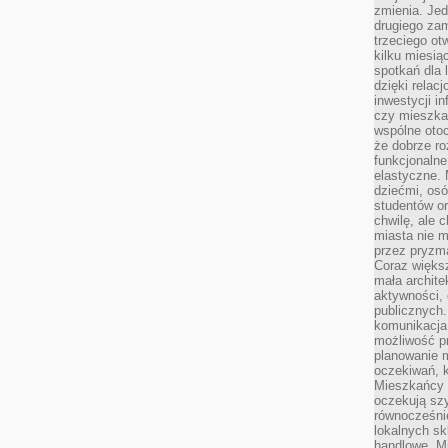
zmienia. Jed
drugiego zam
trzeciego otw
kilku miesi
spotkań dla 
dzięki relac
inwestycji in
czy mieszka
wspólne otoc
że dobrze ro
funkcjonalne
elastyczne. 
dziećmi, osó
studentów or
chwilę, ale 
miasta nie 
przez pryzma
Coraz większ
mała archite
aktywności, 
publicznych.
komunikacja,
możliwość pr
planowanie m
oczekiwań, k
Mieszkańcy c
oczekują szy
równocześni
lokalnych sk
handlowe. Mi