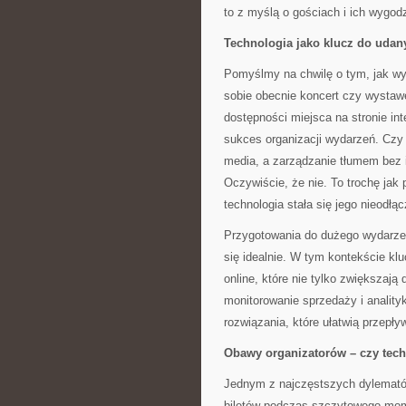
to z myślą o gościach i ich wygodz
Technologia jako klucz do uda
Pomyślmy na chwilę o tym, jak wy
sobie obecnie koncert czy wystaw
dostępności miejsca na stronie int
sukces organizacji wydarzeń. Czy
media, a zarządzanie tłumem bez i
Oczywiście, że nie. To trochę jak
technologia stała się jego nieodł
Przygotowania do dużego wydarzen
się idealnie. W tym kontekście k
online, które nie tylko zwiększają
monitorowanie sprzedaży i analityk
rozwiązania, które ułatwią przepły
Obawy organizatorów – czy tech
Jednym z najczęstszych dylematów
biletów podczas szczytowego mome