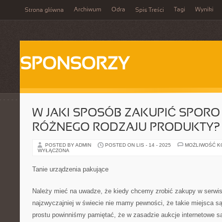
Archiwum
Odra
Tagi
Wyniki
Strona główna
Spis Treści
SPONSORZY
W JAKI SPOSÓB ZAKUPIĆ SPORO 
RÓŻNEGO RODZAJU PRODUKTY?
POSTED BY ADMIN
POSTED ON LIS - 14 - 2025
MOŻLIWOŚĆ 
WYŁĄCZONA
Tanie urządzenia pakujące
Należy mieć na uwadze, że kiedy chcemy zrobić zakupy w serwis
najzwyczajniej w świecie nie mamy pewności, że takie miejsca 
prostu powinniśmy pamiętać, że w zasadzie aukcje internetowe 