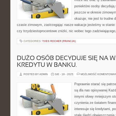
poniektóre osoby decydują 
jeszcze w okresie zimowy
okazuje, nie jest to trudne
czasie zimowym, zastrzegając nasze wakacje jesteśmy w stanie 
czy trzydziestoprocentowe zniżki, nic wobec tego zadziwiającego
CATEGORIES:
YVES ROCHER (FRANCJA)
DUŻO OSÓB DECYDUJE SIĘ NA W
KREDYTU W BANKU.
POSTED BY ADMIN
SIE - 19 - 2025
MOŻLIWOŚĆ KOMENTOWA
Poprawnie starać się patrz
są dla nas opisywanej Każ
innymi słowy mniejszym sto
czynienia ze światem finan
interesuje się kredytami, 
stale śledzi obwieszczenia 