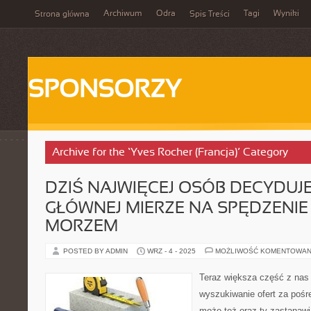
Archiwum
Odra
Tagi
Wyniki
Strona główna
Spis Treści
SPONSORZY
Archive for the ‘Yves Rocher (Francja)’ Category
DZIŚ NAJWIĘCEJ OSÓB DECYDUJE
GŁÓWNEJ MIERZE NA SPĘDZENIE
MORZEM
POSTED BY ADMIN
WRZ - 4 - 2025
MOŻLIWOŚĆ KOMENTOWAN
Teraz większa część z nas 
wyszukiwanie ofert za pośr
może też oraz ty zastanawi