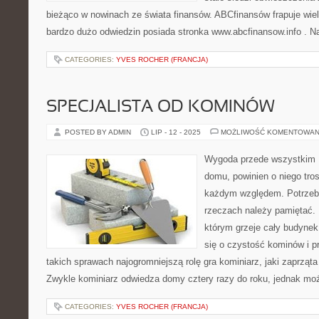
bieżąco w nowinach ze świata finansów. ABCfinansów frapuje wie
bardzo dużo odwiedzin posiada stronka www.abcfinansow.info . Na
CATEGORIES:
YVES ROCHER (FRANCJA)
SPECJALISTA OD KOMINÓW
POSTED BY ADMIN
LIP - 12 - 2025
MOŻLIWOŚĆ KOMENTOWAN
Wygoda przede wszystkim K
domu, powinien o niego trosk
każdym względem. Potrzeb 
rzeczach należy pamiętać.
którym grzeje cały budynek
się o czystość kominów i 
takich sprawach najogromniejszą rolę gra kominiarz, jaki zaprząta
Zwykle kominiarz odwiedza domy cztery razy do roku, jednak mo
CATEGORIES:
YVES ROCHER (FRANCJA)