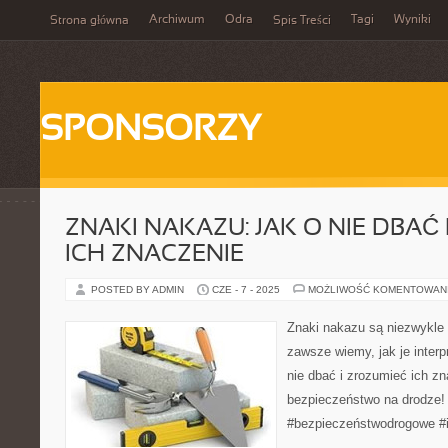
Archiwum
Odra
Tagi
Wyniki
Strona główna
Spis Treści
SPONSORZY
ZNAKI NAKAZU: JAK O NIE DBAĆ
ICH ZNACZENIE
POSTED BY ADMIN
CZE - 7 - 2025
MOŻLIWOŚĆ KOMENTOWAN
Znaki nakazu są niezwykle i
zawsze wiemy, jak je interp
nie dbać i zrozumieć ich z
bezpieczeństwo na drodze!
#bezpieczeństwodrogowe #i