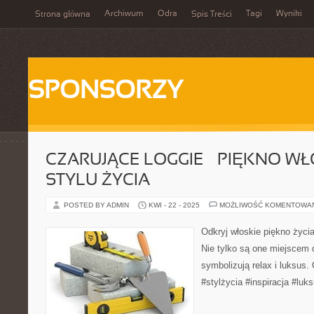
Archiwum
Odra
Tagi
Wyniki
Strona główna
Spis Treści
SPONSORZY
CZARUJĄCE LOGGIE – PIĘKNO W
STYLU ŻYCIA
POSTED BY ADMIN
KWI - 22 - 2025
MOŻLIWOŚĆ KOMENTOWA
Odkryj włoskie piękno życia
Nie tylko są one miejscem 
symbolizują relax i luksus. 
#stylżycia #inspiracja #luk