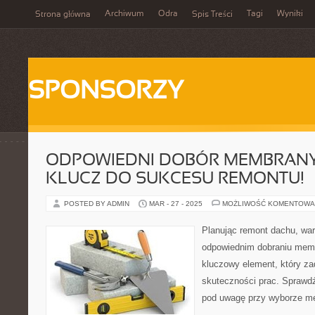
Archiwum
Odra
Tagi
Wyniki
Strona główna
Spis Treści
SPONSORZY
ODPOWIEDNI DOBÓR MEMBRANY
KLUCZ DO SUKCESU REMONTU!
POSTED BY ADMIN
MAR - 27 - 2025
MOŻLIWOŚĆ KOMENTOWA
Planując remont dachu, war
odpowiednim dobraniu mem
kluczowy element, który zad
skuteczności prac. Sprawdź
pod uwagę przy wyborze m