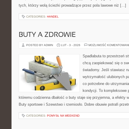
tych, którzy wolą ścieżki prowadzące przez pola lawowe niż […]
CATEGORIES:
HANDEL
BUTY A ZDROWIE
POSTED BY ADMIN
LUT - 3 - 2026
MOŻLIWOŚĆ KOMENTOWAN
Spadlabuta to przestrzeń st
chcą zaopiekować się o sw
świadomy. Jeśli stawiasz n
wytrzymałość ulubionych pa
co potrzebne do utrzymania
kondycji. To kompleksowe p
któremu codzienna dbałość o buty staje się przyjemna, a efekty w
Buty sportowe i Szewstwo i rzemiosło. Dobre obuwie potrafi przet
CATEGORIES:
POMYSŁ NA WEEKEND