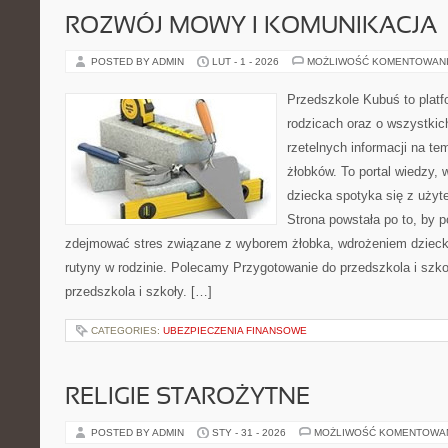
ROZWÓJ MOWY I KOMUNIKACJA
POSTED BY ADMIN
LUT - 1 - 2026
MOŻLIWOŚĆ KOMENTOWAN
Przedszkole Kubuś to plat
rodzicach oraz o wszystkich
rzetelnych informacji na te
żłobków. To portal wiedzy, 
dziecka spotyka się z uży
Strona powstała po to, by 
zdejmować stres związane z wyborem żłobka, wdrożeniem dzieck
rutyny w rodzinie. Polecamy Przygotowanie do przedszkola i szko
przedszkola i szkoły. […]
CATEGORIES:
UBEZPIECZENIA FINANSOWE
RELIGIE STAROŻYTNE
POSTED BY ADMIN
STY - 31 - 2026
MOŻLIWOŚĆ KOMENTOWA