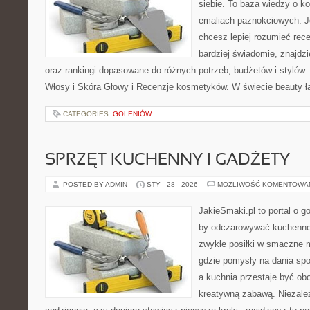
siebie. To baza wiedzy o 
emaliach paznokciowych. J
chcesz lepiej rozumieć rece
bardziej świadomie, znajdzi
oraz rankingi dopasowane do różnych potrzeb, budżetów i stylów.
Włosy i Skóra Głowy i Recenzje kosmetyków. W świecie beauty ł
CATEGORIES:
GOLENIÓW
SPRZĘT KUCHENNY I GADŻETY
POSTED BY ADMIN
STY - 28 - 2026
MOŻLIWOŚĆ KOMENTOWA
JakieSmaki.pl to portal o g
by odczarowywać kuchenne
zwykłe posiłki w smaczne 
gdzie pomysły na dania sp
a kuchnia przestaje być obo
kreatywną zabawą. Niezależ