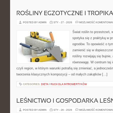
ROŚLINY EGZOTYCZNE I TROPIK
POSTED BY ADMIN
STY - 27 - 2026
MOŻLIWOŚĆ KOMENTOWA
Świat roślin to przestrzeń, 
spotyka się z praktyką w pr
ogrodów. To opowieść o tym
zamienić się w dopieszczoną
rośliny rozwijają się bujnie
równowagę. W centrum tej id
czyli region, w którym warunki potrafią się zmieniać, a jednocze
tworzenia klasycznych kompozycji – od małych zakątków […]
CATEGORIES:
DIETA I RUCH DLA INTROWERTYKÓW
LEŚNICTWO I GOSPODARKA LEŚ
POSTED BY ADMIN
STY - 26 - 2026
MOŻLIWOŚĆ KOMENTOWA