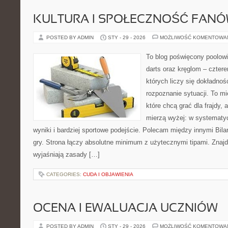
KULTURA I SPOŁECZNOŚĆ FAN
POSTED BY ADMIN
STY - 29 - 2026
MOŻLIWOŚĆ KOMENTOWA
To blog poświęcony poolow
darts oraz kręglom – czter
których liczy się dokładnoś
rozpoznanie sytuacji. To mi
które chcą grać dla frajdy, a
mierzą wyżej: w systematy
wyniki i bardziej sportowe podejście. Polecam między innymi Bil
gry. Strona łączy absolutne minimum z użytecznymi tipami. Znajdz
wyjaśniają zasady […]
CATEGORIES:
CUDA I OBJAWIENIA
OCENA I EWALUACJA UCZNIÓW
POSTED BY ADMIN
STY - 29 - 2026
MOŻLIWOŚĆ KOMENTOWA