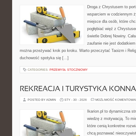
Droga z Chrystusem to porta
wsparciem w codziennym życ
miejsce dla osób, które ch
pogłębiać więź z Chrystus
świetle Dobrej Nowiny. Cała
zaufanie nie jest dodatkiem
można przeżywać krok po kroku. Warto przeczytać Taoizm i Relig
duchowość spotyka się […]
CATEGORIES:
PRZEMYSŁ STOCZNIOWY
REKREACJA I TURYSTYKA KONNA
POSTED BY ADMIN
STY - 30 - 2026
MOŻLIWOŚĆ KOMENTOWA
Ikarion.pl to dynamiczna st
wiedzę z motywacją. To mie
które cenią konkretne rozwi
chcą poznawać nieoczywiste