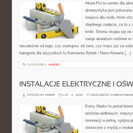
Akwa-Pro to serwis dla akw
akwarystyka jest pokazana 
miejsce dla osób, które ch
zbędnego zadęcia, za to z
kroki. Strona skupia się na
swoje akwarium roślinne w
niezależnie od tego, czy startujesz od zera, czy masz już za so
kategorie dla wszystkich to Karmienie Rybek i Nano Akwaria […]
CATEGORIES:
HANDEL
INSTALACJE ELEKTRYCZNE I OŚW
POSTED BY ADMIN
LUT - 2 - 2026
MOŻLIWOŚĆ KOMENTOWAN
Kursy Marko to portal branż
wózków widłowych, maszyn
renowacji w jedną, spójną p
stworzone z myślą o osobac