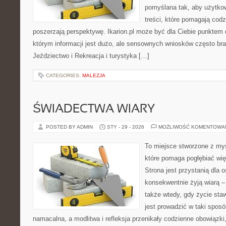
pomyślana tak, aby użytkown
treści, które pomagają codz
poszerzają perspektywę. Ikarion.pl może być dla Ciebie punktem 
którym informacji jest dużo, ale sensownych wniosków często bra
Jeździectwo i Rekreacja i turystyka […]
CATEGORIES:
MALEZJA
ŚWIADECTWA WIARY
POSTED BY ADMIN
STY - 29 - 2026
MOŻLIWOŚĆ KOMENTOWA
To miejsce stworzone z my
które pomaga pogłębiać wię
Strona jest przystanią dla o
konsekwentnie żyją wiarą – 
także wtedy, gdy życie staw
jest prowadzić w taki spos
namacalna, a modlitwa i refleksja przenikały codzienne obowiązki