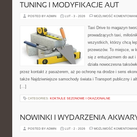
TUNING I MODYFIKACJE AUT
POSTED BY ADMIN
LUT - 3 - 2026
MOŻLIWOŚĆ KOMENTOWAN
Taxi Drive to magazyn twor
prowadzących taxi, miłośni
wszystkich, którzy chcą lep
przewozów. To miejsce, w 
się z entuzjazmem do aut i
działa nowoczesna taksówk
przez kontakt z pasażerem, aż po ochronę na drodze i sens eko
także Najdziwniejsze samochody świata i Transport publiczny i al
[…]
CATEGORIES:
KOKTAJLE SEZONOWE I OKAZJONALNE
NOWINKI I WYDARZENIA AKWAR
POSTED BY ADMIN
LUT - 2 - 2026
MOŻLIWOŚĆ KOMENTOWAN