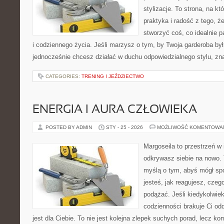
stylizacje. To strona, na któ
praktyka i radość z tego, 
stworzyć coś, co idealnie p
i codziennego życia. Jeśli marzysz o tym, by Twoja garderoba była
jednocześnie chcesz działać w duchu odpowiedzialnego stylu, zn
CATEGORIES:
TRENING I JEŹDZIECTWO
ENERGIA I AURA CZŁOWIEKA
POSTED BY ADMIN
STY - 25 - 2026
MOŻLIWOŚĆ KOMENTOWA
Margoseila to przestrzeń w 
odkrywasz siebie na nowo. T
myślą o tym, abyś mógł sp
jesteś, jak reagujesz, cze
podążać. Jeśli kiedykolwie
codzienności brakuje Ci od
jest dla Ciebie. To nie jest kolejna zlepek suchych porad, lecz 