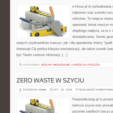
e-Ursus.pl to rozbudowana 
traktorom oraz szeroko roz
rolnictwa. To miejsce stwor
opanować temat maszyn rol
zbędnego nadęcia, za to z 
doświadczenia. Serwis grom
nowych użytkowników maszyn, jak i dla operatorów, którzy “zjedli 
interesuje Cię polska klasyka mechanizacji, ale także szeroki św
być Twoim centrum informacji. […]
CATEGORIES:
ROŚLINY MIODODAJNE I OGRÓD DLA PSZCZÓŁ
ZERO WASTE W SZYCIU
POSTED BY ADMIN
STY - 26 - 2026
MOŻLIWOŚĆ KOMENTOWA
Paramedicshop.pl to przest
twórcze szycie oraz przerab
pozornie zwykłych rzeczy 