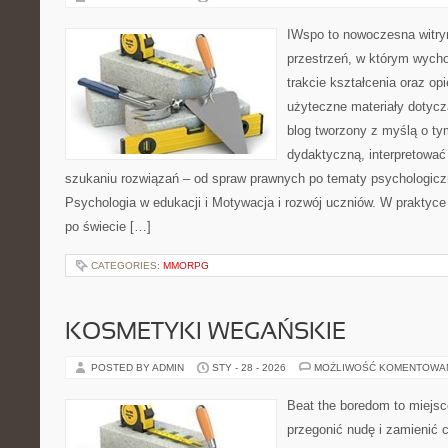
IWspo to nowoczesna witry
przestrzeń, w którym wych
trakcie kształcenia oraz o
użyteczne materiały dotycz
blog tworzony z myślą o ty
dydaktyczną, interpretować
szukaniu rozwiązań – od spraw prawnych po tematy psychologiczn
Psychologia w edukacji i Motywacja i rozwój uczniów. W praktyce 
po świecie […]
CATEGORIES:
MMORPG
KOSMETYKI WEGAŃSKIE
POSTED BY ADMIN
STY - 28 - 2026
MOŻLIWOŚĆ KOMENTOWA
Beat the boredom to miejsc
przegonić nudę i zamienić 