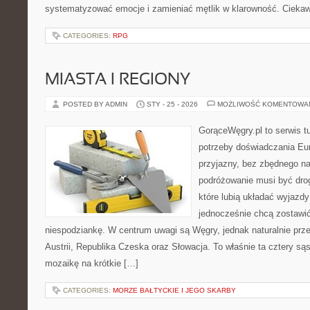
systematyzować emocje i zamieniać mętlik w klarowność. Ciekaw
CATEGORIES:
RPG
MIASTA I REGIONY
POSTED BY ADMIN
STY - 25 - 2026
MOŻLIWOŚĆ KOMENTOWA
GorąceWęgry.pl to serwis tu
potrzeby doświadczania Eu
przyjazny, bez zbędnego na
podróżowanie musi być drog
które lubią układać wyjazdy
jednocześnie chcą zostawić
niespodziankę. W centrum uwagi są Węgry, jednak naturalnie przew
Austrii, Republika Czeska oraz Słowacja. To właśnie ta cztery sąs
mozaikę na krótkie […]
CATEGORIES:
MORZE BAŁTYCKIE I JEGO SKARBY