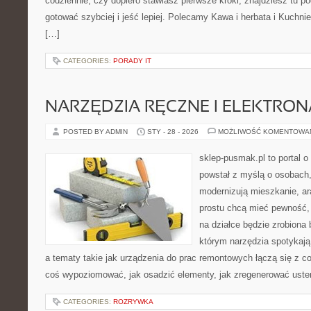
codziennie, czy dopiero stawiasz pierwsze kroki, znajdziesz tu p
gotować szybciej i jeść lepiej. Polecamy Kawa i herbata i Kuchni
[…]
CATEGORIES:
PORADY IT
NARZĘDZIA RĘCZNE I ELEKTRO
POSTED BY ADMIN
STY - 28 - 2026
MOŻLIWOŚĆ KOMENTOWA
sklep-pusmak.pl to portal o
powstał z myślą o osobach
modernizują mieszkanie, ar
prostu chcą mieć pewność,
na działce będzie zrobiona 
którym narzędzia spotykają
a tematy takie jak urządzenia do prac remontowych łączą się z c
coś wypoziomować, jak osadzić elementy, jak zregenerować uster
CATEGORIES:
ROZRYWKA