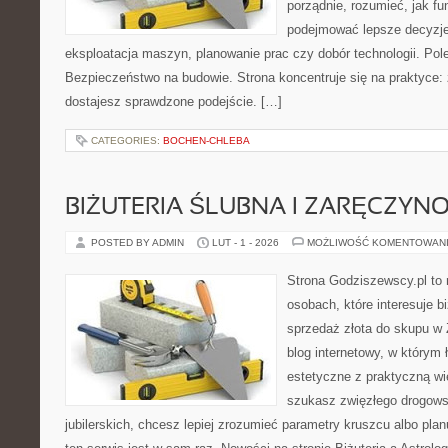
porządnie, rozumieć, jak fu
podejmować lepsze decyzje
eksploatacja maszyn, planowanie prac czy dobór technologii. Pole
Bezpieczeństwo na budowie. Strona koncentruje się na praktyce:
dostajesz sprawdzone podejście. […]
CATEGORIES:
BOCHEN-CHLEBA
BIŻUTERIA ŚLUBNA I ZARĘCZYN
POSTED BY ADMIN
LUT - 1 - 2026
MOŻLIWOŚĆ KOMENTOWAN
Strona Godziszewscy.pl to 
osobach, które interesuje bi
sprzedaż złota do skupu w 
blog internetowy, w którym ł
estetyczne z praktyczną w
szukasz zwięzłego drogow
jubilerskich, chcesz lepiej zrozumieć parametry kruszcu albo pla