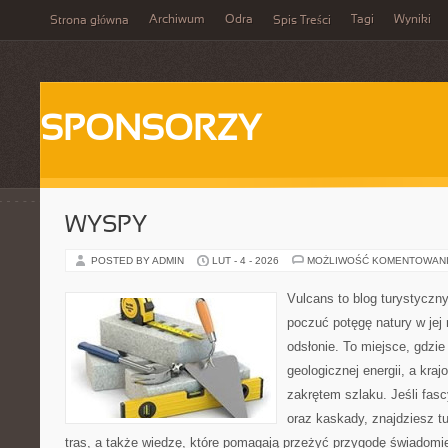
Archiwum
Odra
Tagi
Wyniki
Strona główna
Spis Treści
SPONSORZY
WYSPY
POSTED BY ADMIN
LUT - 4 - 2026
MOŻLIWOŚĆ KOMENTOWAN
Vulcans to blog turystyczny
poczuć potęgę natury w jej 
odsłonie. To miejsce, gdzie 
geologicznej energii, a kra
zakrętem szlaku. Jeśli fasc
oraz kaskady, znajdziesz t
tras, a także wiedzę, które pomagają przeżyć przygodę świadomi