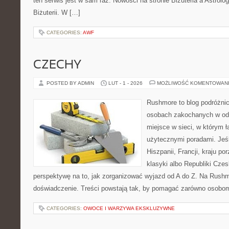
ten serwis jest w sam raz. Nowości na stronie Biżuteria a Astrolog
Biżuterii. W […]
CATEGORIES:
AWF
CZECHY
POSTED BY ADMIN
LUT - 1 - 2026
MOŻLIWOŚĆ KOMENTOWAN
Rushmore to blog podróżnic
osobach zakochanych w od
miejsce w sieci, w którym 
użytecznymi poradami. Jeśl
Hiszpanii, Francji, kraju po
klasyki albo Republiki Czes
perspektywę na to, jak zorganizować wyjazd od A do Z. Na Rushm
doświadczenie. Treści powstają tak, by pomagać zarówno osobom,
CATEGORIES:
OWOCE I WARZYWA EKSKLUZYWNE