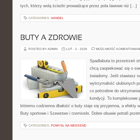
tych, którzy wolą ścieżki prowadzące przez pola lawowe niż […]
CATEGORIES:
HANDEL
BUTY A ZDROWIE
POSTED BY ADMIN
LUT - 3 - 2026
MOŻLIWOŚĆ KOMENTOWAN
Spadlabuta to przestrzeń st
chcą zaopiekować się o sw
świadomy. Jeśli stawiasz n
wytrzymałość ulubionych pa
co potrzebne do utrzymania
kondycji. To kompleksowe p
któremu codzienna dbałość o buty staje się przyjemna, a efekty w
Buty sportowe i Szewstwo i rzemiosło. Dobre obuwie potrafi przet
CATEGORIES:
POMYSŁ NA WEEKEND