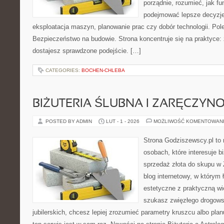
porządnie, rozumieć, jak fu
podejmować lepsze decyzje
eksploatacja maszyn, planowanie prac czy dobór technologii. Pole
Bezpieczeństwo na budowie. Strona koncentruje się na praktyce:
dostajesz sprawdzone podejście. […]
CATEGORIES:
BOCHEN-CHLEBA
BIŻUTERIA ŚLUBNA I ZARĘCZYN
POSTED BY ADMIN
LUT - 1 - 2026
MOŻLIWOŚĆ KOMENTOWAN
Strona Godziszewscy.pl to 
osobach, które interesuje bi
sprzedaż złota do skupu w 
blog internetowy, w którym ł
estetyczne z praktyczną w
szukasz zwięzłego drogow
jubilerskich, chcesz lepiej zrozumieć parametry kruszcu albo pla