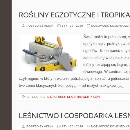
ROŚLINY EGZOTYCZNE I TROPIK
POSTED BY ADMIN
STY - 27 - 2026
MOŻLIWOŚĆ KOMENTOWA
Świat roślin to przestrzeń, 
spotyka się z praktyką w pr
ogrodów. To opowieść o tym
zamienić się w dopieszczoną
rośliny rozwijają się bujnie
równowagę. W centrum tej id
czyli region, w którym warunki potrafią się zmieniać, a jednocze
tworzenia klasycznych kompozycji – od małych zakątków […]
CATEGORIES:
DIETA I RUCH DLA INTROWERTYKÓW
LEŚNICTWO I GOSPODARKA LEŚ
POSTED BY ADMIN
STY - 26 - 2026
MOŻLIWOŚĆ KOMENTOWA