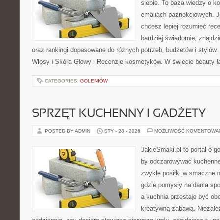
siebie. To baza wiedzy o 
emaliach paznokciowych. J
chcesz lepiej rozumieć rece
bardziej świadomie, znajdzi
oraz rankingi dopasowane do różnych potrzeb, budżetów i stylów.
Włosy i Skóra Głowy i Recenzje kosmetyków. W świecie beauty ł
CATEGORIES:
GOLENIÓW
SPRZĘT KUCHENNY I GADŻETY
POSTED BY ADMIN
STY - 28 - 2026
MOŻLIWOŚĆ KOMENTOWA
JakieSmaki.pl to portal o g
by odczarowywać kuchenne
zwykłe posiłki w smaczne 
gdzie pomysły na dania sp
a kuchnia przestaje być obo
kreatywną zabawą. Niezależ