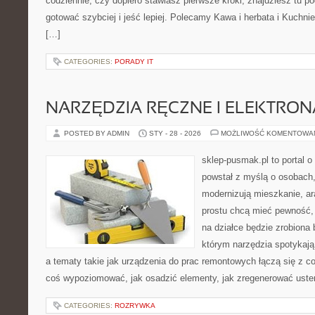
codziennie, czy dopiero stawiasz pierwsze kroki, znajdziesz tu p
gotować szybciej i jeść lepiej. Polecamy Kawa i herbata i Kuchni
[…]
CATEGORIES:
PORADY IT
NARZĘDZIA RĘCZNE I ELEKTRO
POSTED BY ADMIN
STY - 28 - 2026
MOŻLIWOŚĆ KOMENTOWA
sklep-pusmak.pl to portal o
powstał z myślą o osobach
modernizują mieszkanie, ar
prostu chcą mieć pewność,
na działce będzie zrobiona 
którym narzędzia spotykają
a tematy takie jak urządzenia do prac remontowych łączą się z c
coś wypoziomować, jak osadzić elementy, jak zregenerować uster
CATEGORIES:
ROZRYWKA