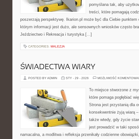
pomyślana tak, aby użytkown
treści, które pomagają codz
poszerzają perspektywę. Ikarion.pl może być dla Ciebie punktem 
którym informacji jest dużo, ale sensownych wniosków często bra
Jeździectwo i Rekreacja i turystyka […]
CATEGORIES:
MALEZJA
ŚWIADECTWA WIARY
POSTED BY ADMIN
STY - 29 - 2026
MOŻLIWOŚĆ KOMENTOWA
To miejsce stworzone z my
które pomaga pogłębiać wię
Strona jest przystanią dla o
konsekwentnie żyją wiarą – 
także wtedy, gdy życie staw
jest prowadzić w taki spos
namacalna, a modlitwa i refleksja przenikały codzienne obowiązki