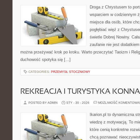
Droga z Chrystusem to porta
wsparciem w codziennym życ
miejsce dla osób, które ch
pogłębiać więź z Chrystus
świetle Dobrej Nowiny. Cała
zaufanie nie jest dodatkiem
można przeżywać krok po kroku. Warto przeczytać Taoizm i Relig
duchowość spotyka się […]
CATEGORIES:
PRZEMYSŁ STOCZNIOWY
REKREACJA I TURYSTYKA KONNA
POSTED BY ADMIN
STY - 30 - 2026
MOŻLIWOŚĆ KOMENTOWA
Ikarion.pl to dynamiczna st
wiedzę z motywacją. To mie
które cenią konkretne rozwi
chcą poznawać nieoczywiste