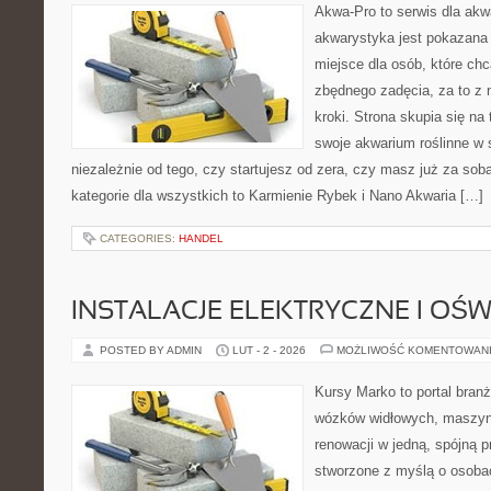
Akwa-Pro to serwis dla akw
akwarystyka jest pokazana 
miejsce dla osób, które ch
zbędnego zadęcia, za to z
kroki. Strona skupia się na
swoje akwarium roślinne w
niezależnie od tego, czy startujesz od zera, czy masz już za so
kategorie dla wszystkich to Karmienie Rybek i Nano Akwaria […]
CATEGORIES:
HANDEL
INSTALACJE ELEKTRYCZNE I OŚW
POSTED BY ADMIN
LUT - 2 - 2026
MOŻLIWOŚĆ KOMENTOWAN
Kursy Marko to portal branż
wózków widłowych, maszyn
renowacji w jedną, spójną p
stworzone z myślą o osobac