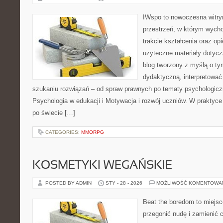
IWspo to nowoczesna witry
przestrzeń, w którym wych
trakcie kształcenia oraz o
użyteczne materiały dotycz
blog tworzony z myślą o ty
dydaktyczną, interpretować
szukaniu rozwiązań – od spraw prawnych po tematy psychologiczn
Psychologia w edukacji i Motywacja i rozwój uczniów. W praktyce 
po świecie […]
CATEGORIES:
MMORPG
KOSMETYKI WEGAŃSKIE
POSTED BY ADMIN
STY - 28 - 2026
MOŻLIWOŚĆ KOMENTOWA
Beat the boredom to miejsc
przegonić nudę i zamienić 