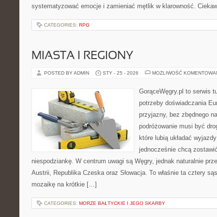
systematyzować emocje i zamieniać mętlik w klarowność. Ciekaw
CATEGORIES:
RPG
MIASTA I REGIONY
POSTED BY ADMIN
STY - 25 - 2026
MOŻLIWOŚĆ KOMENTOWA
GorąceWęgry.pl to serwis tu
potrzeby doświadczania Eu
przyjazny, bez zbędnego na
podróżowanie musi być drog
które lubią układać wyjazdy
jednocześnie chcą zostawić
niespodziankę. W centrum uwagi są Węgry, jednak naturalnie przew
Austrii, Republika Czeska oraz Słowacja. To właśnie ta cztery sąs
mozaikę na krótkie […]
CATEGORIES:
MORZE BAŁTYCKIE I JEGO SKARBY