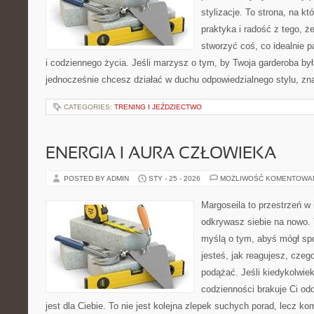
stylizacje. To strona, na któ
praktyka i radość z tego, 
stworzyć coś, co idealnie p
i codziennego życia. Jeśli marzysz o tym, by Twoja garderoba była
jednocześnie chcesz działać w duchu odpowiedzialnego stylu, zn
CATEGORIES:
TRENING I JEŹDZIECTWO
ENERGIA I AURA CZŁOWIEKA
POSTED BY ADMIN
STY - 25 - 2026
MOŻLIWOŚĆ KOMENTOWA
Margoseila to przestrzeń w 
odkrywasz siebie na nowo. T
myślą o tym, abyś mógł sp
jesteś, jak reagujesz, cze
podążać. Jeśli kiedykolwie
codzienności brakuje Ci od
jest dla Ciebie. To nie jest kolejna zlepek suchych porad, lecz 