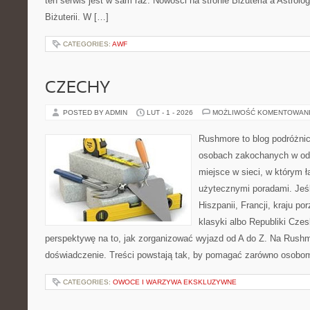
ten serwis jest w sam raz. Nowości na stronie Biżuteria a Astrolog
Biżuterii. W […]
CATEGORIES:
AWF
CZECHY
POSTED BY ADMIN
LUT - 1 - 2026
MOŻLIWOŚĆ KOMENTOWAN
Rushmore to blog podróżnic
osobach zakochanych w od
miejsce w sieci, w którym 
użytecznymi poradami. Jeśl
Hiszpanii, Francji, kraju po
klasyki albo Republiki Czes
perspektywę na to, jak zorganizować wyjazd od A do Z. Na Rushm
doświadczenie. Treści powstają tak, by pomagać zarówno osobom,
CATEGORIES:
OWOCE I WARZYWA EKSKLUZYWNE