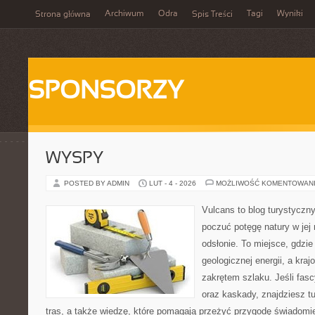
Archiwum
Odra
Tagi
Wyniki
Strona główna
Spis Treści
SPONSORZY
WYSPY
POSTED BY ADMIN
LUT - 4 - 2026
MOŻLIWOŚĆ KOMENTOWAN
Vulcans to blog turystyczny
poczuć potęgę natury w jej 
odsłonie. To miejsce, gdzie 
geologicznej energii, a kra
zakrętem szlaku. Jeśli fasc
oraz kaskady, znajdziesz t
tras, a także wiedzę, które pomagają przeżyć przygodę świadomi