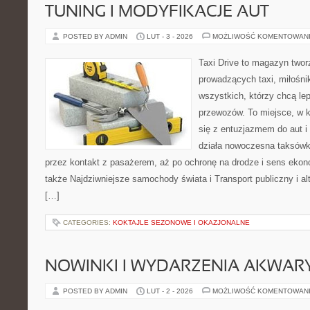
TUNING I MODYFIKACJE AUT
POSTED BY ADMIN
LUT - 3 - 2026
MOŻLIWOŚĆ KOMENTOWAN
Taxi Drive to magazyn twor
prowadzących taxi, miłośni
wszystkich, którzy chcą lep
przewozów. To miejsce, w 
się z entuzjazmem do aut i
działa nowoczesna taksówk
przez kontakt z pasażerem, aż po ochronę na drodze i sens eko
także Najdziwniejsze samochody świata i Transport publiczny i al
[…]
CATEGORIES:
KOKTAJLE SEZONOWE I OKAZJONALNE
NOWINKI I WYDARZENIA AKWAR
POSTED BY ADMIN
LUT - 2 - 2026
MOŻLIWOŚĆ KOMENTOWAN