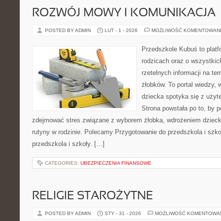
ROZWÓJ MOWY I KOMUNIKACJA
POSTED BY ADMIN
LUT - 1 - 2026
MOŻLIWOŚĆ KOMENTOWAN
Przedszkole Kubuś to plat
rodzicach oraz o wszystkich
rzetelnych informacji na te
żłobków. To portal wiedzy, 
dziecka spotyka się z uży
Strona powstała po to, by 
zdejmować stres związane z wyborem żłobka, wdrożeniem dzieck
rutyny w rodzinie. Polecamy Przygotowanie do przedszkola i szko
przedszkola i szkoły. […]
CATEGORIES:
UBEZPIECZENIA FINANSOWE
RELIGIE STAROŻYTNE
POSTED BY ADMIN
STY - 31 - 2026
MOŻLIWOŚĆ KOMENTOWA