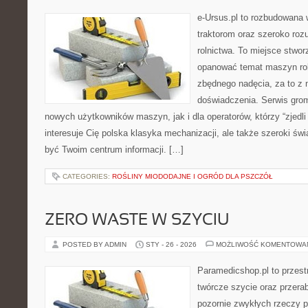
e-Ursus.pl to rozbudowana 
traktorom oraz szeroko roz
rolnictwa. To miejsce stwor
opanować temat maszyn rol
zbędnego nadęcia, za to z 
doświadczenia. Serwis grom
nowych użytkowników maszyn, jak i dla operatorów, którzy “zjedli 
interesuje Cię polska klasyka mechanizacji, ale także szeroki św
być Twoim centrum informacji. […]
CATEGORIES:
ROŚLINY MIODODAJNE I OGRÓD DLA PSZCZÓŁ
ZERO WASTE W SZYCIU
POSTED BY ADMIN
STY - 26 - 2026
MOŻLIWOŚĆ KOMENTOWA
Paramedicshop.pl to przest
twórcze szycie oraz przerab
pozornie zwykłych rzeczy 