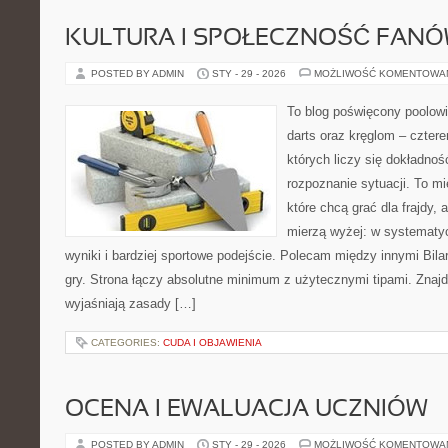
KULTURA I SPOŁECZNOŚĆ FAN
POSTED BY ADMIN
STY - 29 - 2026
MOŻLIWOŚĆ KOMENTOWA
To blog poświęcony poolow
darts oraz kręglom – czter
których liczy się dokładnoś
rozpoznanie sytuacji. To mi
które chcą grać dla frajdy, a
mierzą wyżej: w systematy
wyniki i bardziej sportowe podejście. Polecam między innymi Bil
gry. Strona łączy absolutne minimum z użytecznymi tipami. Znajdz
wyjaśniają zasady […]
CATEGORIES:
CUDA I OBJAWIENIA
OCENA I EWALUACJA UCZNIÓW
POSTED BY ADMIN
STY - 29 - 2026
MOŻLIWOŚĆ KOMENTOWA